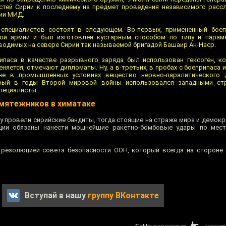
стей Сирии к последнему на предмет проведения независимого расс
нии МИД.
специалистов состоят в следующем. Во-первых, примененный боеп
ой армии и был изготовлен кустарным способом по типу и парам
водимых на севере Сирии так называемой бригадой Башаир Ан-Наср.
ипаса в качестве разрывного заряда был использован гексоген, к
няется, отмечают дипломаты. Ну, а в-третьих, в пробах с боеприпаса и
не в промышленных условиях вещество нервно-паралитического 
рый в годы Второй мировой войны использовался западными ст
пециалисты.
мятежников в химатаке
ку провели сирийские бандиты, тогда стоящие на страже мира и демок
ии обязаны нанести мощнейшие ракетно-бомбовые удары по места
 резолюцией совета безопасности ООН, который всегда на стороне
Вступай в нашу
группу ВКонтакте