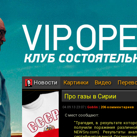
Картинки
Видео
Перев
Новости
Про газы в Сирии
04.09.13 23:07 |
Goblin
|
206 комментариев
С мест сообщают:
"Трагедия, в результате кото
получили поражения различной
NEWSru.com). Результаты ана
сертифицированной Организаци