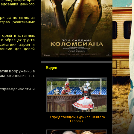
ледования данного
рипас не являлся
етрам реактивных
оторый в штатных
 в образцах грунта
действия зарин и
ранами для целей
Видео
ратии вооружённые
м скопления т.н.
 справедливости и
О предстоящем Турнире Святого
Георгия