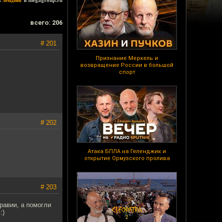
ь
лендинг
в megagroup.ru
всего: 206
# 201
Признание Меркель и
возвращение России в большой
спорт
# 202
Атака БПЛА на Геленджик и
открытие Ормузского пролива
# 203
равии, а помогли
:)