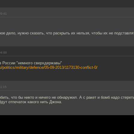
20:41
ное дело, нужно сказать, что раскрыть их нельзя, чтобы их не подставля
04:00
в России "немного сверхдержавы"
u/politics/military/defence/05-09-2013/1173130-conflict-0/
11:15
бить, что бы никто и ничего не обнаружил. А с ракет и бомб надо стереть
йдут отпечаток какого нить Джона.