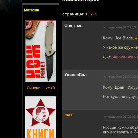
Магазин
cтраницы:
1
|
2
| 3
One_man
отправлено 08.09.13 
Кому: Joe Blade,
#
> какое же оружие
Дык
[идеологическ
УниверСол
отправлено 08.09.13 
Кому: Цзен ГУргу
Империя ножей
Вот куда ни сунутс
max
отправлено 08.09.13 
России нужно объя
его доставить в С