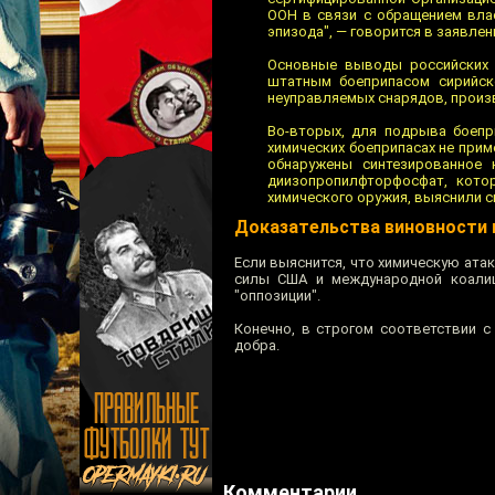
ООН в связи с обращением вла
эпизода", — говорится в заявле
Основные выводы российских 
штатным боеприпасом сирийск
неуправляемых снарядов, произ
Во-вторых, для подрыва боепр
химических боеприпасах не приме
обнаружены синтезированное 
диизопропилфторфосфат, кото
химического оружия, выяснили с
Доказательства виновности 
Если выяснится, что химическую ата
силы США и международной коалиц
"оппозиции".
Конечно, в строгом соответствии с
добра.
Комментарии