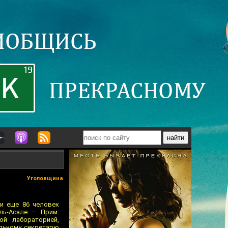
Уголовщина
 и еще 86 человек
ль-Асале — Прим.
ой лабораторией,
альному секретарю