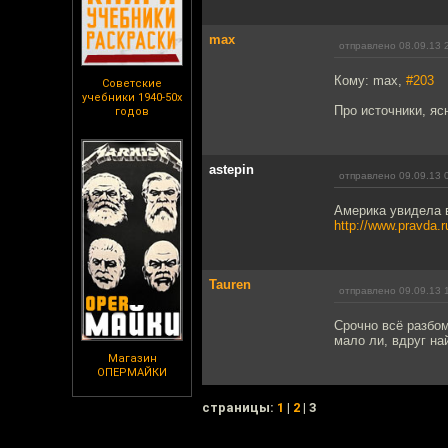
max
отправлено 08.09.13 
Кому: max,
#203
Советские
учебники 1940-50х
Про источники, яс
годов
astepin
отправлено 09.09.13 
Америка увидела 
http://www.pravda.r
Tauren
отправлено 09.09.13 
Срочно всё разбом
мало ли, вдруг на
Магазин
ОПЕРМАЙКИ
cтраницы:
1
|
2
| 3