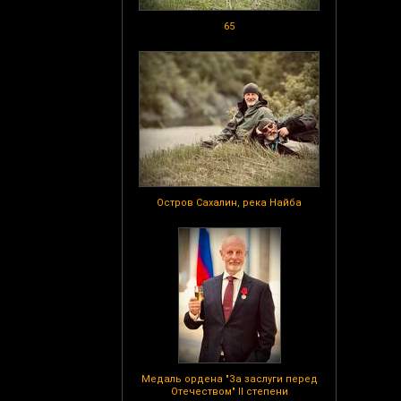
65
Остров Сахалин, река Найба
Медаль ордена "За заслуги перед
Отечеством" II степени