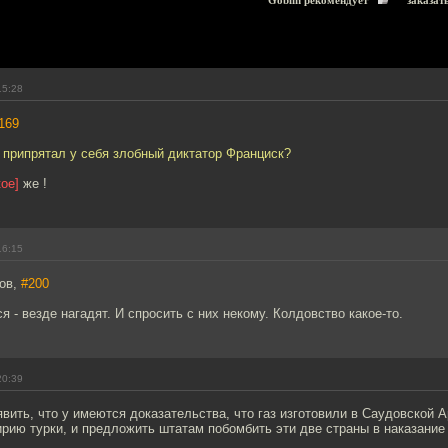
Goblin рекомендует
заказат
15:28
169
 припрятал у себя злобный диктатор Франциск?
ое]
же !
16:15
ров,
#200
я - везде нагадят. И спросить с них некому. Колдовство какое-то.
20:39
вить, что у имеются доказательства, что газ изготовили в Саудовской А
ирию турки, и предложить штатам побомбить эти две страны в наказание 