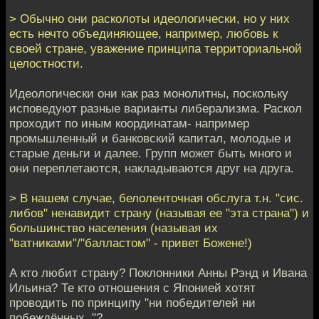
> Обычно они расколоты идеологически, но у них
есть нечто объединяющее, например, любовь к
своей стране, уважение принципа территориальной
целостности.
Идеологически они как раз монолитны, поскольку
исповедуют разные варианты либерализма. Раскол
проходит по иным координатам- например
промышленный и банковский капитал, молодые и
старые деньги и далее. Групп может быть много и
они переплетаются, накладываются друг на друга.
> В нашем случае, белоленточная обслуга т.н. "сис.
либов" ненавидит страну (называя ее "эта страна") и
большинство населения (называя их
"ватниками"/"балластом" - привет Божене!)
А кто любит страну? Поклонники Анны Рэнд и Ивана
Ильина? Те кто отношения с Японией хотят
проводить по принципу "ни победителей ни
побеждённых.."?