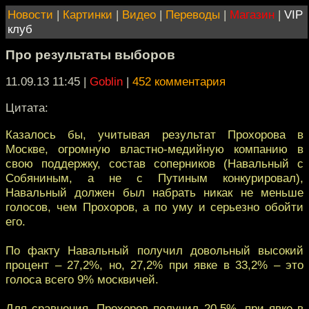
Новости
|
Картинки
|
Видео
|
Переводы
|
Магазин
|
VIP
клуб
Про результаты выборов
11.09.13 11:45
|
Goblin
|
452 комментария
Цитата:
Казалось бы, учитывая результат Прохорова в
Москве, огромную властно-медийную компанию в
свою поддержку, состав соперников (Навальный с
Собяниным, а не с Путиным конкурировал),
Навальный должен был набрать никак не меньше
голосов, чем Прохоров, а по уму и серьезно обойти
его.
По факту Навальный получил довольный высокий
процент – 27,2%, но, 27,2% при явке в 33,2% – это
голоса всего 9% москвичей.
Для сравнения, Прохоров получил 20,5%, при явке в