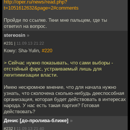
http://oper.ru/news/read.php?
t=1051612632&page=2#comments
Пройди по ссылке. Ткни мне пальцем, где ты
ответил на вопрос.
stereosin
»
#231 |
11.09.13 21:22
Кому: Sha-Yulin,
#220
> Сейчас нужно показывать, что сами выборы -
отстойный фарс, устраиваемый лишь для
легитимизации власти.
Имею нескромное мнение, что для начала нужно
узнать, что сколочена сколько-нибудь дееспособная
организация, которая будет действовать в интересах
народа. У нас есть такая партия? Готовая
действовать?
Денис [до-пролива-ближе]
»
#232 |
11.09.13 21:40