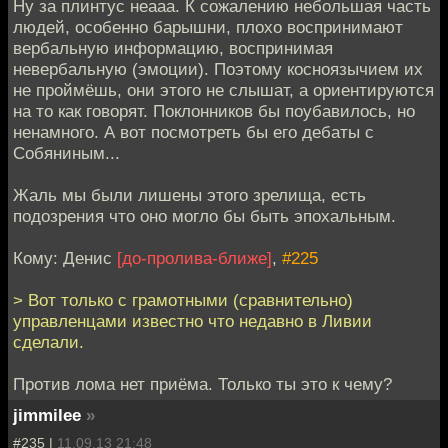
Ну за плинтус неааа. К сожалению небольшая часть
людей, особенно барышни, плохо воспринимают
вербальную информацию, воспринимая
невербальную (эмоции). Поэтому косноязычием их
не проймёшь, они этого не слышат, а ориентируются
на то как говорят. Поклонников бы поубавилось, но
ненамного. А вот посмотреть бы его дебаты с
Собяниным...
Жаль мы были лишены этого зрелища, есть
подозрения что оно могло бы быть эпохальным.
Кому: Денис
[до-пролива-ближе]
,
#225
> Вот только с грамотными (сравнительно)
управленцами известно что недавно в Ливии
сделали.
Против лома нет приёма. Только ты это к чему?
jimmilee
»
#235 |
11.09.13 21:48