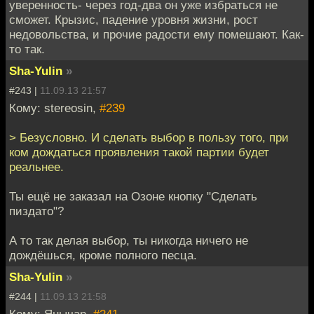
уверенность- через год-два он уже избраться не
сможет. Крызис, падение уровня жизни, рост
недовольства, и прочие радости ему помешают. Как-
то так.
Sha-Yulin
»
#243 |
11.09.13 21:57
Кому: stereosin,
#239
> Безусловно. И сделать выбор в пользу того, при
ком дождаться проявления такой партии будет
реальнее.
Ты ещё не заказал на Озоне кнопку "Сделать
пиздато"?
А то так делая выбор, ты никогда ничего не
дождёшься, кроме полного песца.
Sha-Yulin
»
#244 |
11.09.13 21:58
Кому: Янычар,
#241