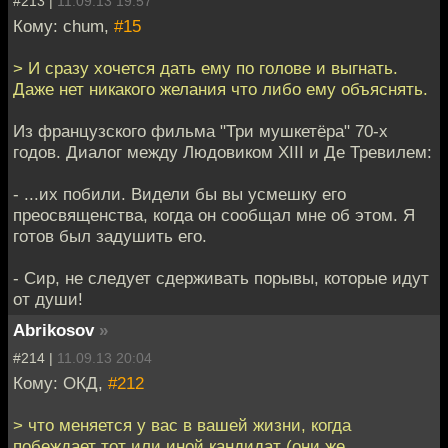
#213 |
11.09.13 19:57
Кому: chum,
#15
> И сразу хочется дать ему по голове и выгнать.
Даже нет никакого желания что либо ему объяснять.
Из французского фильма "Три мушкетёра" 70-х
годов. Диалог между Людовиком XIII и Де Тревилем:
- ...их побили. Видели бы вы усмешку его
преосвященства, когда он сообщал мне об этом. Я
готов был задушить его.
- Сир, не следует сдерживать порывы, которые идут
от души!
Abrikosov
»
#214 |
11.09.13 20:04
Кому: ОКД,
#212
> что меняется у вас в вашей жизни, когда
побеждает тот или иной кандидат (они же