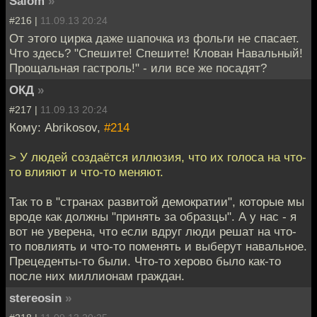
Salom
»
#216 |
11.09.13 20:24
От этого цирка даже шапочка из фольги не спасает.
Что здесь? "Спешите! Спешите! Клован Навальный!
Прощальная гастроль!" - или все же посадят?
ОКД
»
#217 |
11.09.13 20:24
Кому: Abrikosov,
#214
> У людей создаётся иллюзия, что их голоса на что-
то влияют и что-то меняют.
Так то в "странах развитой демократии", которые мы
вроде как должны "принять за образцы". А у нас - я
вот не уверена, что если вдруг люди решат на что-
то повлиять и что-то поменять и выберут навальное.
Прецеденты-то были. Что-то херово было как-то
после них миллионам граждан.
stereosin
»