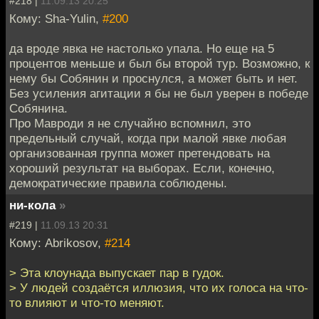
#218 |
11.09.13 20:25
Кому: Sha-Yulin,
#200
да вроде явка не настолько упала. Но еще на 5
процентов меньше и был бы второй тур. Возможно, к
нему бы Собянин и проснулся, а может быть и нет.
Без усиления агитации я бы не был уверен в победе
Собянина.
Про Мавроди я не случайно вспомнил, это
предельный случай, когда при малой явке любая
организованная группа может претендовать на
хороший результат на выборах. Если, конечно,
демократические правила соблюдены.
ни-кола
»
#219 |
11.09.13 20:31
Кому: Abrikosov,
#214
> Эта клоунада выпускает пар в гудок.
> У людей создаётся иллюзия, что их голоса на что-
то влияют и что-то меняют.