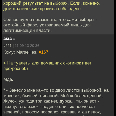
хороший результат на выборах. Если, конечно,
демократические правила соблюдены.
Сейчас нужно показывать, что сами выборы -
отстойный фарс, устраиваемый лишь для
легитимизации власти.
asia
»
#221 |
11.09.13 20:36
Кому: Marsellies,
#167
> На туалеты для домашних скотинок идет
прекрасно!:)
Мда.
" - Занесло мне как-то во двор листок выборной, на
мове их, бычьей, писаный. Мой кобелек цепной,
Жучок, уж года три как нет, дурка... так он вот -
нюхнул его разок - неделю слизью поблевал
зеленой, поносом посрался кровавым да издох,