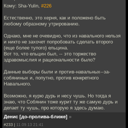
Кому: Sha-Yulin,
#226
Естественно, это херня, как и положено быть
любому образному утрированию.
Однако, мне не очевидно, что из навального нельзя
и никто не захочет попробовать сделать второго
(еще более тупого) ельцина.
Вот то, что ельцин был, -- это торжество
здравомыслия и рациональности было?
Данные выборы были и против-навальных--за-
собяниных и, попутно, против конкретного
Навального.
Возможно, я курю дурь и несу чушь. Но тогда я
знаю, что Собянин тоже курит ту же самую дурь и
делает ту чушь, про которую я здесь думаю.
Денис [до-пролива-ближе]
»
#233 |
11.09.13 21:41