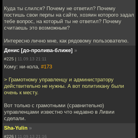
Куда ты слился? Почему не ответил? Почему
постишь свои перлы на сайте, хозяин которого задал
тебе вопрос, на который ты не ответил? Почему
считаешь это возможным?
Интересно лично мне, как рядовому пользователю.
Денис [до-пролива-ближе]
»
#225 |
11.09.13 21:11
Кому: ни-кола,
#173
> Грамотному управленцу и администратору
действительно не нужны. А вот политикану были
очень к месту.
Вот только с грамотными (сравнительно)
управленцами известно что недавно в Ливии
сделали.
Sha-Yulin
»
#226 |
11.09.13 21:16