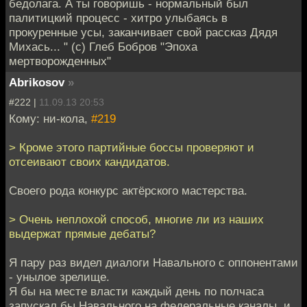
бедолага. А ты говоришь - нормальный был
палитицкий процесс - хитро улыбаясь в
прокуренные усы, заканчивает свой рассказ Дядя
Михась... " (с) Глеб Бобров "Эпоха
мертворожденных"
Abrikosov
»
#222 |
11.09.13 20:53
Кому: ни-кола,
#219
> Кроме этого партийные боссы проверяют и
отсеивают своих кандидатов.
Своего рода конкурс актёрского мастерства.
> Очень неплохой способ, многие ли из наших
выдержат прямые дебаты?
Я пару раз видел диалоги Навального с оппонентами
- унылое зрелище.
Я бы на месте власти каждый день по полчаса
запускал бы Навального на федеральные каналы, и