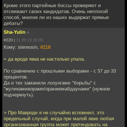
Кроме этого партийные боссы проверяют и
отсеивают своих кандидатов. Очень неплохой
способ, многие ли из наших выдержат прямые
дебаты?
Sha-Yulin
»
#220 |
11.09.13 20:35
Кому: stereosin,
#218
> да вроде явка не настолько упала.
По сравнению с прошлыми выборами - с 57 до 33
процентов.
Да и тех заманили лозунгами "борьбы" с
"жуликамиворами/оранжемайдаунами" (нужное
подчеркнуть).
> Про Мавроди я не случайно вспомнил, это
предельный случай, когда при малой явке любая
организованная группа может претендовать на