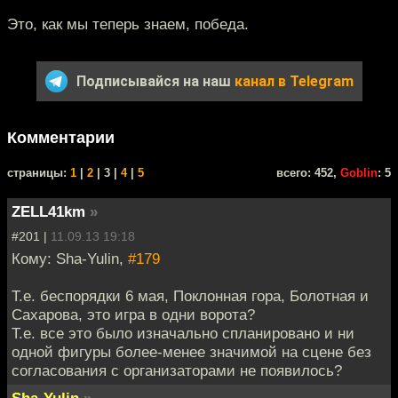
Это, как мы теперь знаем, победа.
Подписывайся на наш
канал в Telegram
Комментарии
cтраницы:
1
|
2
| 3 |
4
|
5
всего: 452,
Goblin
: 5
ZELL41km
»
#201 |
11.09.13 19:18
Кому: Sha-Yulin,
#179
Т.е. беспорядки 6 мая, Поклонная гора, Болотная и
Сахарова, это игра в одни ворота?
Т.е. все это было изначально спланировано и ни
одной фигуры более-менее значимой на сцене без
согласования с организаторами не появилось?