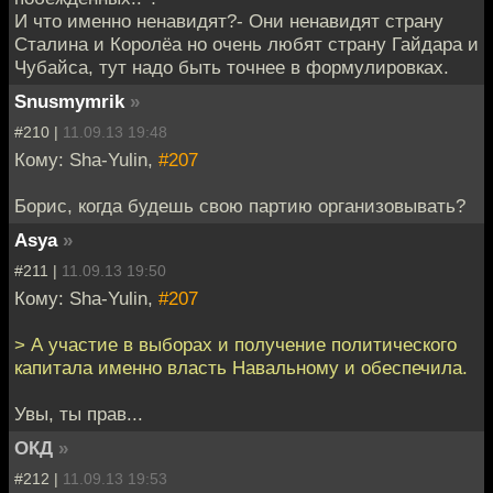
И что именно ненавидят?- Они ненавидят страну
Сталина и Королёа но очень любят страну Гайдара и
Чубайса, тут надо быть точнее в формулировках.
Snusmymrik
»
#210 |
11.09.13 19:48
Кому: Sha-Yulin,
#207
Борис, когда будешь свою партию организовывать?
Asya
»
#211 |
11.09.13 19:50
Кому: Sha-Yulin,
#207
> А участие в выборах и получение политического
капитала именно власть Навальному и обеспечила.
Увы, ты прав...
ОКД
»
#212 |
11.09.13 19:53