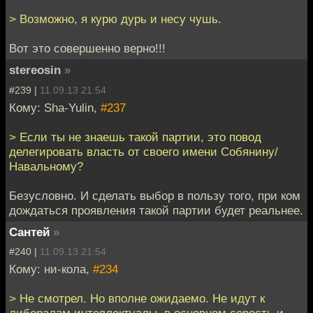
> Возможно, я курю дурь и несу чушь.
Вот это совершенно верно!!!
stereosin
»
#239 |
11.09.13 21:54
Кому: Sha-Yulin,
#237
> Если ты не знаешь такой партии, это повод
делегировать власть от своего имени Собянину/
Навальному?
Безусловно. И сделать выбор в пользу того, при ком
дождаться проявления такой партии будет реальнее.
Сантей
»
#240 |
11.09.13 21:54
Кому: ни-кола,
#234
> Не смотрел. Но вполне ожидаемо. Не идут к
либералам интеллектуалы, в основном серость и