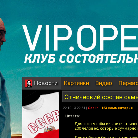
Картинки
Видео
Перев
Новости
Этнический состав сам
22.10.13 22:34 |
Goblin
|
123 комментария
Цитата:
Для того чтобы выявить этничес
200 человек, которые суммарно
Для выборки была взята презумп