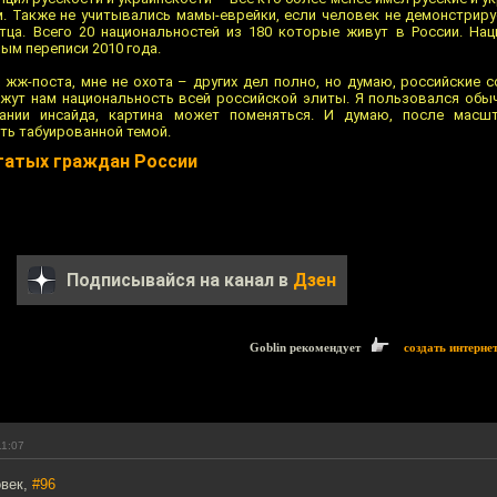
м. Также не учитывались мамы-еврейки, если человек не демонстрируе
тца. Всего 20 национальностей из 180 которые живут в России. На
ым переписи 2010 года.
 жж-поста, мне не охота – других дел полно, но думаю, российские с
ажут нам национальность всей российской элиты. Я пользовался об
ании инсайда, картина может поменяться. И думаю, после масшт
ть табуированной темой.
гатых граждан России
Подписывайся на канал в
Дзен
Goblin рекомендует
создать интерне
11:07
овек,
#96