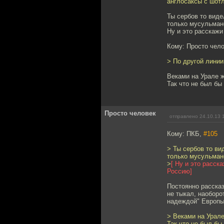
англосаксы с шот
Ты сербов то виде
только мусульман
Ну и это расскажи
Кому: Просто чел
> По другой линии
Веками на Урале ж
Так что не был бы
Просто человек
отправлено 24.10.13 
Кому: ПКБ,
#105
> Ты сербов то ви
только мусульман
>
[ Ну и это расск
Россию]
Постоянно рассказ
не тыкал, наоборо
надеждой" Европы
> Веками на Урале
Так что не был бы