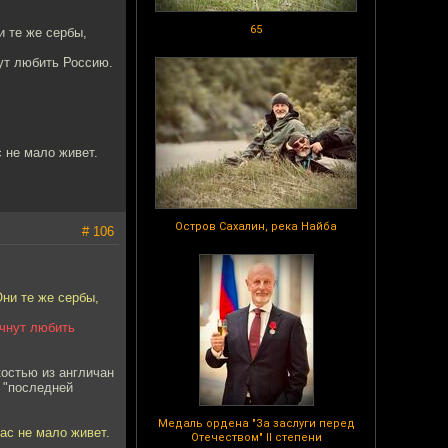
65
и те же сербы,
нут любить Россию.
 не мало живет.
Остров Сахалин, река Найба
# 106
ни те же сербы,
ачнут любить
костью из англичан
х "последней
Медаль ордена "За заслуги перед
ас не мало живет.
Отечеством" II степени