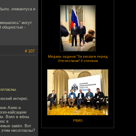
было, эпикантуса и
ремешались" могут
й общностью -
# 107
Медаль ордена "За заслуги перед
Отечеством" II степени
согласны.
ческий интерес.
днюю Азию и
ргиз-кайсацкие
ах. Взял в жёны
РВИО
рос в
семью завёл. Вот
 с этим несогласны?