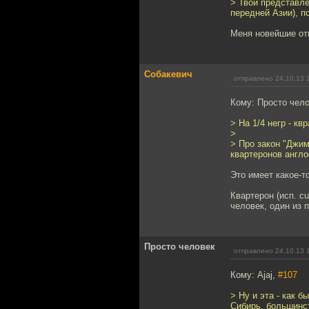
> Твои представле
передней Азии), п
Меня новейшие от
Собакевич
отправлено 24.10.13 
Кому: Просто чел
> На 1/4 негр - кв
>
> Про закон "Джим
квартеронов англо
Это имеет какое-т
Квартерон (исп. cu
человек, один из 
Просто человек
отправлено 24.10.13 
Кому: Ajaj,
#107
> Ну и эта - как 
Сибирь, большинст