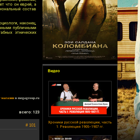
т что он еврей, а
циональный состав
оциологи, наконец,
ычными публичными
абных этнических
Видео
т магазин
в megagroup.ru
всего: 123
Хроники русской революции, часть
# 101
1: Революция 1905–1907 гг.