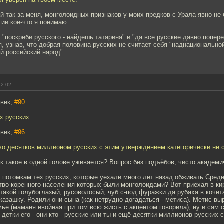
й так за меня, монголоидных признаков у моих предков с Урала явно не 
гии кое-что я понимаю.
 "поскреби русского - найдешь татарина" и "да все русские давно попе
, узнав, что добрая половина русских не считает себя "наднационально
й российский народ".
12:02
овек,
#90
х русских.
овек,
#96
ко десятков миллионом русских с этим утверждением категорически не 
ак такое в одной голове уживается? Вопрос без подъёбов, чисто академи
ть потомкам тех русских, которые уехали много лет назад обживать Сре
во коренного населения которых были монголоидами? Вот приехал в ки
ь такой голубоглазый, русоволосый, чуб с-под фуражки да рубаха в кочет
 казашку. Родили они сына (как нетрудно догадаться - метиса). Метис вы
ье (маманя евойная при том всю жисть с акцентом говорила), ну и сам 
а детки его - они кто - русские или ты и ещё десятки миллионов русских