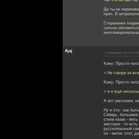
Да ты не пережива
проч. В антрополо
Сторонники теории
сильно обломиться
многонациональны
Ajaj
отправлено 24.10.13 
Кому: Просто чел
> Не говори за все
Кому: Просто чел
> я и ещё несколь
А вот расскажи, к
Ну и эта - как бы
Сибирь, большинст
степи казак - вес
местную - то есть
русскоязычной сем
он - метис этот, д