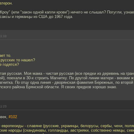
ратерон.
Кроу" (или "закон одной капли крови") ничего не слышал? Погугли, узна
саксы и германцы из США до 1967 года.
11:10
ет то.
 русских то нашел?
е годятся?
тая русская. Моя мама - чистая русская (все предки из деревень на гра
й), поехали в 30-х строить Магнитку. По другой линии матери - веками ж
гнитка. По отцу одна линия - дворянская фамилия Бережных, по второй
пского района Брянской области. Я своих предков хорошо знаю.
11:23
овек,
#102
 европеоиды - славяне (русские, украинцы, белорусы, сербы, чехи, поля
ские народы (скандинавы, голландцы, австрияки, собственно немцы, се