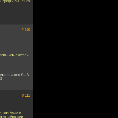
ьи предки вышли из
# 110
наешь кем считали
ерике и на юге США
СЭ
# 111
реднюю Азию и
ргиз-кайсацкие