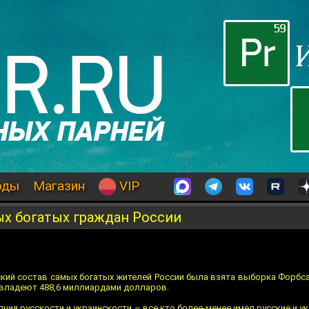
оды
Магазин
VIP
ых богатых граждан России
кий состав самых богатых жителей России была взята выборка Форбса 
 владеют 488,6 миллиардами долларов.
ция русскости и украинскости – все кто более-менее имел русские и у