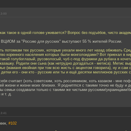
13:00
 как такое в одной голове уживается? Вопрос без подъёбов, чисто акаде
м ВЦИОМ за "Россию для русских" выступают 55 % жителей России.
быть потомкам тех русских, которые уехали много лет назад обживать С
во коренного населения которых были монголоидами? Вот приехал в ки
ь такой голубоглазый, русоволосый, чуб с-под фуражки да рубаха в кочет
 казашку. Родили они сына (как нетрудно догадаться - метиса). Метис вы
ье (маманя евойная при том всю жисть с акцентом говорила), ну и сам 
а детки его - они кто - русские или ты и ещё десятки миллионов русских
себя считает (хоть советским, хоть россиянином, хоть казаком - мне пофи
ей жизни и жизни моих близких. Я роднитmся с такими точно не буду и д
бы семьи создавали только с такими же чистыми русскими/украинцами/
и т. д.
13:41
овек,
#102