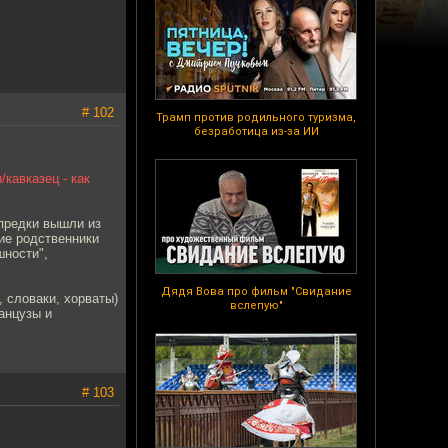
# 102
Трамп против родильного туризма,
безработица из-за ИИ
/кавказец - как
 предки вышли из
ие родственники
шности",
Дядя Вова про фильм "Свидание
, словаки, хорваты)
вслепую"
анцузы и
# 103