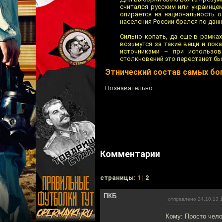
считался русским или украинце
опирается на национальность о
населения России брался по данн
Сильно копать, да еще в рамках
возьмутся за такие вещи и пок
источниками – при использов
столкновений это перестанет бы
Этнический состав самых бо
Познавательно.
Комментарии
cтраницы:
1
| 2
ПКБ
отправлено 24.10.13 
Кому: Просто чел