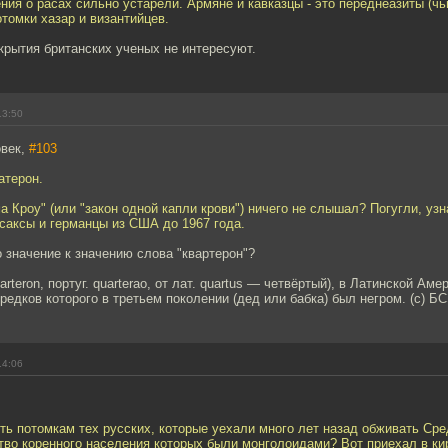
ния о расах сильно устарели. Армяне и кавказцы - это переднеазиты (ч
отомки хазар и византийцев.
крытия британских ученых не интересуют.
13:50
овек,
#103
ратерон.
а Кроу" (или "закон одной капли крови") ничего не слышал? Погугли, уз
саксы и германцы из США до 1967 года.
о значение к значению слова "квартерон"?
arterоn, португ. quarterao, от лат. quartus — четвёртый), в Латинской Ам
предков которого в третьем поколении (дед или бабка) был негром. (с) Б
14:06
быть потомкам тех русских, которые уехали много лет назад обживать С
во коренного населения которых были монголоидами? Вот приехал в ки