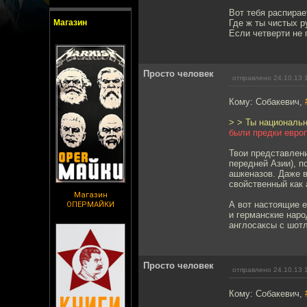
Вот тебя распирае
Магазин
Где ж ты чистых р
Если четверти не 
Просто человек
отправлено 24.10.13 
Кому: Собакевич,
> > Ты националь
были предки евро
Твои представлени
передней Азии), п
ашкеназов. Даже в
свойственный как 
Магазин
А вот настоящие е
ОПЕРМАЙКИ
и германские наро
англосаксы с шот
Просто человек
отправлено 24.10.13 
Кому: Собакевич,