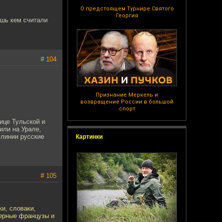
О предстоящем Турнире Святого
Георгия
ешь кем считали
# 104
Признание Меркель и
возвращение России в большой
спорт
нице Тульской и
или на Урале,
 линии русские
Картинки
# 105
ки, словаки,
верные французы и