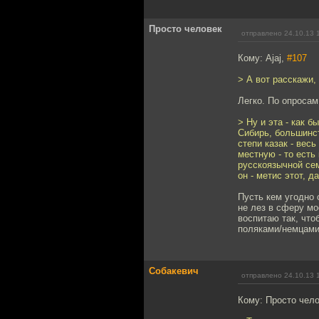
Просто человек
отправлено 24.10.13 
Кому: Ajaj,
#107
> А вот расскажи,
Легко. По опроса
> Ну и эта - как 
Сибирь, большинст
степи казак - вес
местную - то есть
русскоязычной сем
он - метис этот, д
Пусть кем угодно 
не лез в сферу мо
воспитаю так, что
поляками/немцами 
Собакевич
отправлено 24.10.13 
Кому: Просто чел