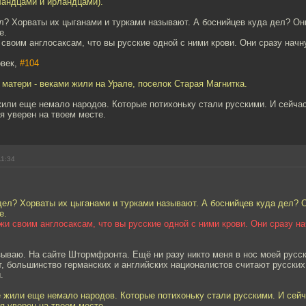
ландцами и ирландцами).
л? Хорваты их цыганами и турками называют. А боснийцев куда дел? Он
е.
 своим англосаксам, что вы русские одной с ними крови. Они сразу нач
овек,
#104
 матери - веками жили на Урале, поселок Старая Магнитка.
или еще немало народов. Которые потихоньку стали русскими. И сейчас
 я уверен на твоем месте.
11:34
дел? Хорваты их цыганами и турками называют. А боснийцев куда дел? О
е.
ажи своим англосаксам, что вы русские одной с ними крови. Они сразу н
ываю. На сайте Штормфронта. Ещё ни разу никто меня в нос моей русс
т, большинство германских и английских националистов считают русски
.
 жили еще немало народов. Которые потихоньку стали русскими. И сейч
 я уверен на твоем месте.