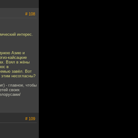
# 108
мический интерес.
реднюю Азию и
ргиз-кайсацкие
ах. Взял в жёны
рос в
семью завёл. Вот
 с этим несогласны?
г) - главное, чтобы
етей своих
белорусами/
# 109