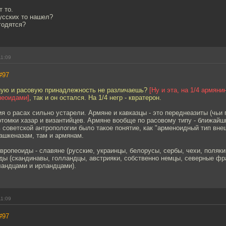
т то.
усских то нашел?
годятся?
11:09
#97
ную и расовую принадлежность не различаешь?
[Ну и эта, на 1/4 армянин
пеоидами]
, так и он остался. На 1/4 негр - квратерон.
я о расах сильно устарели. Армяне и кавказцы - это переднеазиты (чьи
отомки хазар и византийцев. Армяне вообще по расовому типу - ближайш
 советской антропологии было такое понятие, как "арменоидный тип вне
ашкеназам, там и армянам.
вропеоиды - славяне (русские, украинцы, белорусы, сербы, чехи, поляки
ды (скандинавы, голландцы, австрияки, собственно немцы, северные фр
ландцами и ирландцами).
11:09
#97