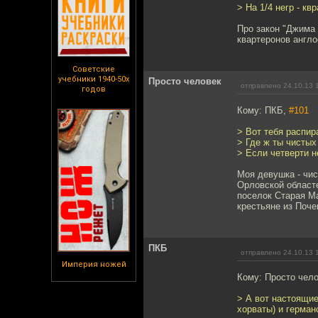
> На 1/4 негр - кв
Про закон "Джима 
квартеронов англо
Советские
учебники 1940-50х
Просто человек
отправлено 24.10.13 
годов
Кому: ПКБ,
#101
> Вот тебя распира
> Где ж ты чистых
> Если четверти н
Моя девушка - чис
Орловской областе
поселок Старая Ма
крестьяне из Поче
ПКБ
отправлено 24.10.13 
Империя ножей
Кому: Просто чел
> А вот настоящие
хорваты) и герман