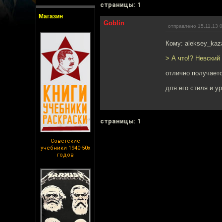
cтраницы: 1
Магазин
Goblin
отправлено 15.11.13 
Кому: aleksey_kaz
> А что!? Невский
отлично получает
для его стиля и у
cтраницы: 1
Советские
учебники 1940-50х
годов