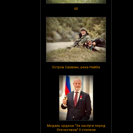
65
Остров Сахалин, река Найба
Медаль ордена "За заслуги перед
Отечеством" II степени