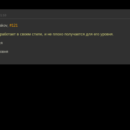
01:10
akov,
#121
 работает в своем стиле, и не плохо получается для его уровня.
ся
ровня