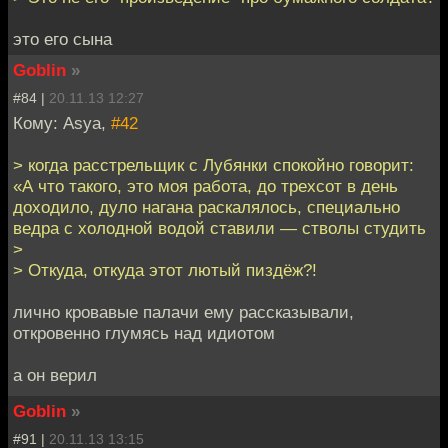
это его сына
Goblin
»
#84 |
20.11.13 12:27
Кому: Asya,
#42
> когда расстрельщик с Лубянки спокойно говорит:
«А что такого, это моя работа, до трехсот в день
доходило, дуло нагана раскалялось, специально
ведра с холодной водой ставили — стволы студить
>
> Откуда, откуда этот лютый пиздёж?!
лично кровавые палачи ему рассказывали,
откровенно глумясь над идиотом
а он верил
Goblin
»
#91 |
20.11.13 13:15