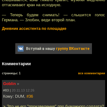
оттаскивают кран на исходную.
— Теперь будем снимать! — слышится голос
Германа. — Злобин, веди второй план.
Дневник ассистента по площадке
Вступай в нашу
группу ВКонтакте
Комментарии
cтраницы: 1
все комментарии
Goblin
»
#83 |
20.11.13 12:26
Кому: DUM,
#36
> Это не его "произведение" про бумажного солдата?