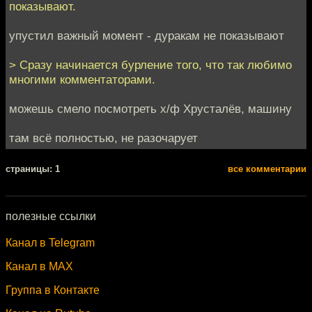
показывают.
упустил важный момент - дуракам не показывают
> Сразу начинается бурление того, что так любимо
многими комментаторами.
можешь смело посмотреть х/ф Хрусталёв, машину
там всё полностью, не разочарует
cтраницы: 1
все комментарии
полезные ссылки
Канал в Telegram
Канал в MAX
Группа в Контакте