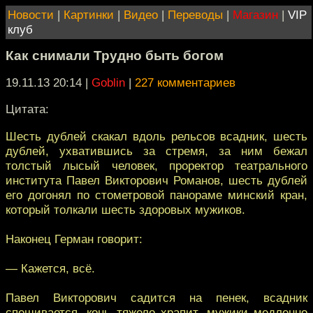
Новости
|
Картинки
|
Видео
|
Переводы
|
Магазин
|
VIP
клуб
Как снимали Трудно быть богом
19.11.13 20:14
|
Goblin
|
227 комментариев
Цитата:
Шесть дублей скакал вдоль рельсов всадник, шесть
дублей, ухватившись за стремя, за ним бежал
толстый лысый человек, проректор театрального
института Павел Викторович Романов, шесть дублей
его догонял по стометровой панораме минский кран,
который толкали шесть здоровых мужиков.
Наконец Герман говорит:
— Кажется, всё.
Павел Викторович садится на пенек, всадник
спешивается, конь тяжело храпит, мужики медленно