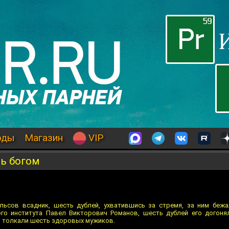
оды
Магазин
VIP
ть богом
льсов всадник, шесть дублей, ухватившись за стремя, за ним беж
ого института Павел Викторович Романов, шесть дублей его догон
й толкали шесть здоровых мужиков.