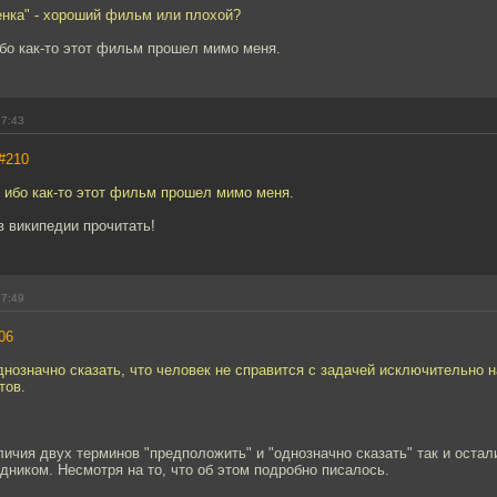
енка" - хороший фильм или плохой?
ибо как-то этот фильм прошел мимо меня.
17:43
#210
, ибо как-то этот фильм прошел мимо меня.
в википедии прочитать!
17:49
06
нозначно сказать, что человек не справится с задачей исключительно н
тов.
личия двух терминов "предположить" и "однозначно сказать" так и оста
ником. Несмотря на то, что об этом подробно писалось.