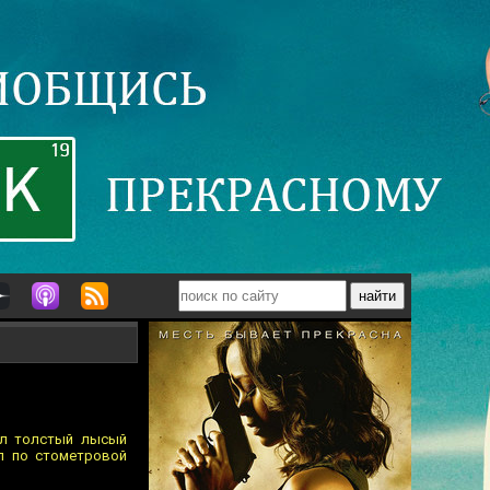
ал толстый лысый
ял по стометровой