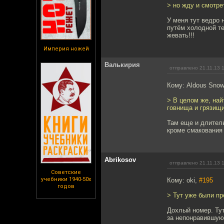
> но жду и смотре
У меня тут ведро 
путём холодной те
жевать!!!
Империя ножей
Валькирия
отправлено 21.11.13 
Кому: Aldous Sno
> В целом же, най
говнища и грязищи
Там еще и длител
кроме смакования
Abrikosov
отправлено 21.11.13 
Советские
учебники 1940-50х
Кому: oki,
#195
годов
> Тут уже были п
Дохлый номер. Тут
за непонравившую