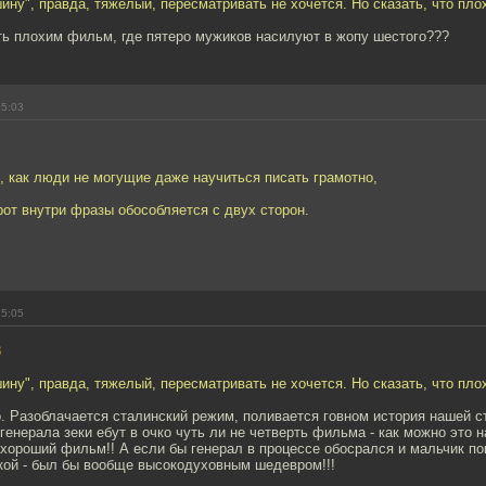
ину", правда, тяжелый, пересматривать не хочется. Но сказать, что плох
ть плохим фильм, где пятеро мужиков насилуют в жопу шестого???
15:03
, как люди не могущие даже научиться писать грамотно,
от внутри фразы обособляется с двух сторон.
15:05
8
ину", правда, тяжелый, пересматривать не хочется. Но сказать, что плох
. Разоблачается сталинский режим, поливается говном история нашей с
генерала зеки ебут в очко чуть ли не четверть фильма - как можно это 
хороший фильм!! А если бы генерал в процессе обосрался и мальчик по
чкой - был бы вообще высокодуховным шедевром!!!