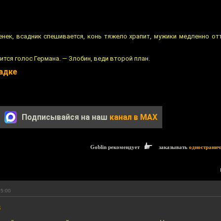
енек, всадник спешивается, конь тяжело храпит, мужики медленно от
тся голос Германа. — Злобин, веди второй план.
адке
Подписывайся на наш
канал в MAX
Goblin рекомендует
заказывать
одностранич
15:00
8