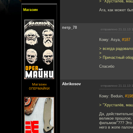
> "Хрусталёв, маш
Магазин
Ага, как может бы
петр_78
отправлено 21.11.13 
Кому: Asya,
#187
> всегда радовало
>
> Причастный обор
Спасибо
Abrikosov
Магазин
отправлено 21.11.13 
ОПЕРМАЙКИ
Кому: Beduin,
#19
> "Хрусталёв, маш
Да, действительно
великое прошлое, 
фильмом"??? Это 
него в жопе пало