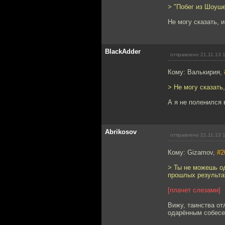
> "Побег из Шоуш
Не могу сказать, 
BlackAdder
отправлено 21.11.13 
Кому: Валькирия,
> Не могу сказать
А я не поленился 
Abrikosov
отправлено 21.11.13 
Кому: Gizamov,
#2
> Ты не можешь од
прошлых результа
[плачет слезами]
Вижу, таинства от
одарённым собесед