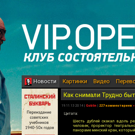
Картинки
Видео
Перев
Новости
Как снимали Трудно бы
19.11.13 20:14 |
Goblin
|
227 комментариев
»
Цитата:
Шесть дублей скакал вдоль ре
человек, проректор театральн
панораме минский кран, которы