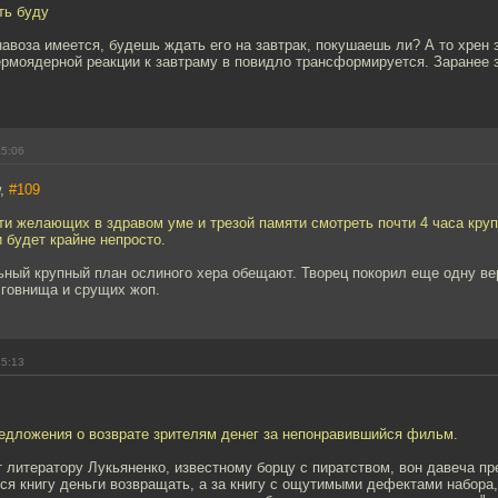
ть буду
навоза имеется, будешь ждать его на завтрак, покушаешь ли? А то хрен з
рмоядерной реакции к завтраму в повидло трансформируется. Заранее з
15:06
w,
#109
ти желающих в здравом уме и трезой памяти смотреть почти 4 часа кру
 будет крайне непросто.
ьный крупный план ослиного хера обещают. Творец покорил еще одну ве
 говнища и срущих жоп.
15:13
редложения о возврате зрителям денег за непонравившийся фильм.
 литератору Лукьяненко, известному борцу с пиратством, вон давеча пр
ся книгу деньги возвращать, а за книгу с ощутимыми дефектами набор