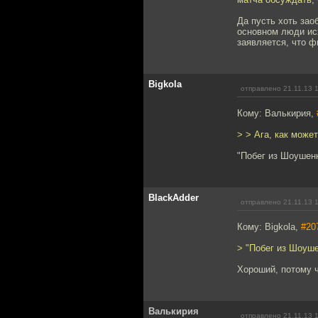
Да пусть хоть зао
основном люди исх
заявляется, что ф
Bigkola
отправлено 21.11.13 
Кому: Валькирия,
> > Ага, как може
"Побег из Шоушен
BlackAdder
отправлено 21.11.13 
Кому: Bigkola,
#20
> "Побег из Шоуш
Хороший, потому 
Валькирия
отправлено 21.11.13 