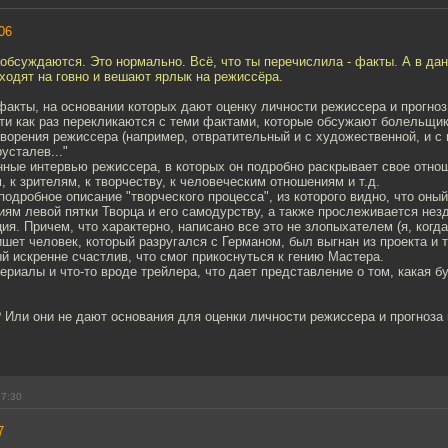
06
аобсуждаются. Это нормально. Всё, что ты перечислила - факты. А в да
ходят на говно и вешают ярлык на режиссёра.
 факты, на основании которых дают оценку личности режиссера и прогно
ти как раз перекликаются с теми фактами, которые обсужают болельщик
творения режиссера (например, отвратительный и с художественной, и с
усталев..."
нные интервью режиссера, в которых он подробно раскрывает свое отнош
, к зрителям, к творчеству, к человеческим отношениям и т.д.
) подробное описание "творческого процесса", из которого видно, что оны
ям левой пятки Творца и его самодурству, а также прослеживается нез
я. Причем, что характерно, написано все это не злопыхателем (я, когда
ишет человек, который разругался с Германом, был выгнан из проекта и т
й искренне счастлив, что смог прикоснуться к гению Мастера.
териалы и что-то вроде трейлера, что дает представление о том, какая бу
 Или они не дают основания для оценки личности режиссера и прогноза 
17:30
7