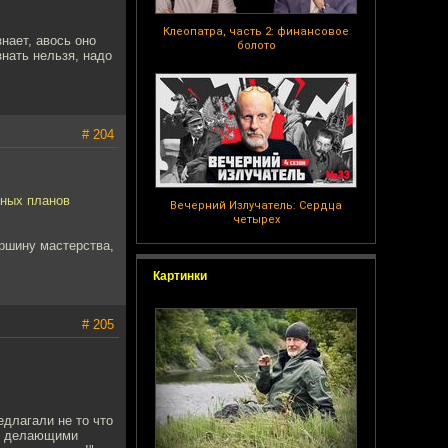
Клеопатра, часть 2: финансовое
нает, авось оно
болото
нать нельзя, надо
# 204
пных планов
Вечерний Излучатель: Сердца
четырех
ршину мастерства,
Картинки
# 205
едлагали не то что
а, делающими