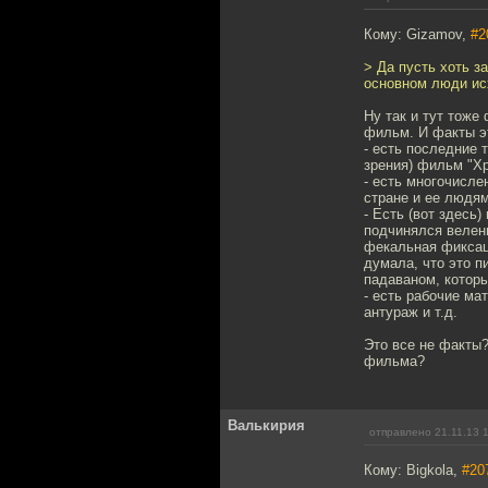
Кому: Gizamov,
#2
> Да пусть хоть з
основном люди ис
Ну так и тут тоже
фильм. И факты э
- есть последние 
зрения) фильм "Хр
- есть многочисле
стране и ее людям
- Есть (вот здесь
подчинялся велени
фекальная фиксаци
думала, что это п
падаваном, которы
- есть рабочие ма
антураж и т.д.
Это все не факты?
фильма?
Валькирия
отправлено 21.11.13 
Кому: Bigkola,
#20