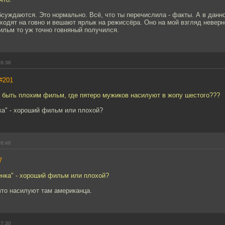
бсуждаются. Это нормально. Всё, что ты перечислила - факты. А в данн
одят на говно и вешают ярлык на режиссёра. Оно на мой взгляд неверн
ильм то уж точно говняный получился.
16:36
#201
т быть плохим фильм, где пятеро мужиков насилуют в жопу шестого???
ка" - хороший фильм или плохой?
16:46
7
енка" - хороший фильм или плохой?
что насилуют там американца.
17:30