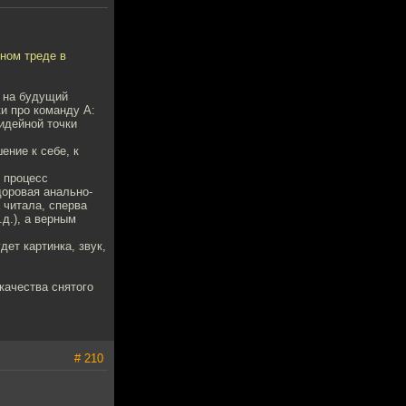
нном треде в
з на будущий
и про команду А:
 идейной точки
ение к себе, к
й процесс
доровая анально-
 читала, сперва
.д.), а верным
дет картинка, звук,
качества снятого
# 210