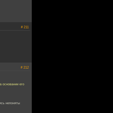
# 211
# 212
а основании его
лись непоняты