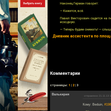
Наконец Герман говорит:
— Кажется, всё.
Павел Викторович садится на п
исходную.
— Теперь будем снимать! — слыши
Дневник ассистента по площ
Комментарии
cтраницы:
1
|
2
| 3
Валькирия
отправлено 21.11.13 
Кому: Beduin,
#19