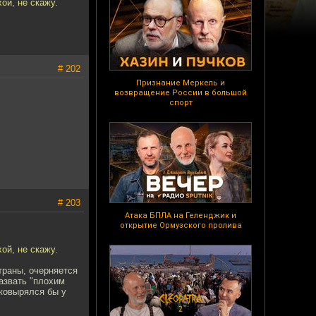
ой, не скажу.
# 202
Признание Меркель и
возвращение России в большой
спорт
# 203
Атака БПЛА на Геленджик и
открытие Ормузского пролива
ой, не скажу.
траны, очерняется
назвать "плохим
ковырялся бы у