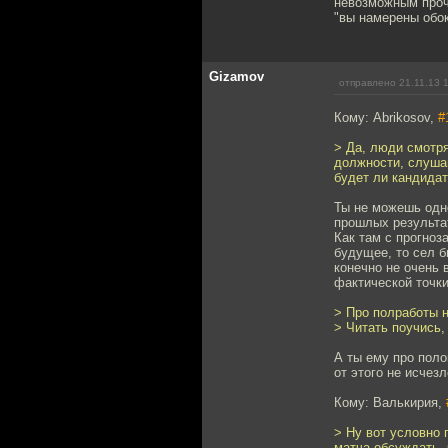
невозможным прочт
"вы намерены обок
Gizamov
отправлено 21.11.13 
Кому: Abrikosov,
#
> Да, люди смотр
должности, слушаю
будет ли кандидат
Ты не можешь одно
прошлых результат
Как там с прогноз
будущее, то сел б
конечно не очень 
фактической точки
> Про полработы н
> Читать поучись,
А ты ему про поло
от этого не исчезл
Кому: Валькирия,
> Ну вот условно 
матча обсуждать, 