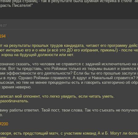
ение ряда страниц - так в результате была шумная истерика в стиле "ав
расть Писателя!"
16:27
194
ят на результаты прошлых трудов кандидата, читают его программу дей
т интервью его и о нём (и всё это ДО его избрания, прикинь!) - после ч
 хорош на будущей должности или нет.
значно сказать, что человек не справится с задачей исключительно на 
ов. Вот ты представь, что Ройзман только из тюрьмы вышел и занялся б
ами эффективности его деятельности? Если бы ты его прошлые заслуги 
ы в лужу. Однако Ройзман справился. А вдруг и Навальный справится? Н
высокая, но тем не менее прецеденты есть и говорить категорично об об
 зрения неверно.
аписал мой оппонент, что легко увидеть, если читать уметь.
 разоблачатель.
вину работы ответил. Твой пост, твои слова. Так что съехать не получил
о.
#200
говоря, есть предстоящий матч, с участием команд А и Б. Могут ли бол
что: