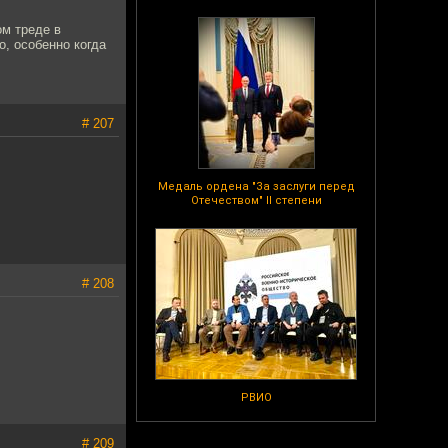
ом треде в
о, особенно когда
# 207
Медаль ордена "За заслуги перед
Отечеством" II степени
# 208
РВИО
# 209