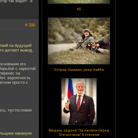
тор так видит!" и
65
# 206
ствий на будущей
его делают вывод,
основании его
орьбой с наркотой.
Остров Сахалин, река Найба
перенёс на
ет, вероятность
ратном просто с
ось, пустословие
Медаль ордена "За заслуги перед
ельщики накануне
Отечеством" II степени