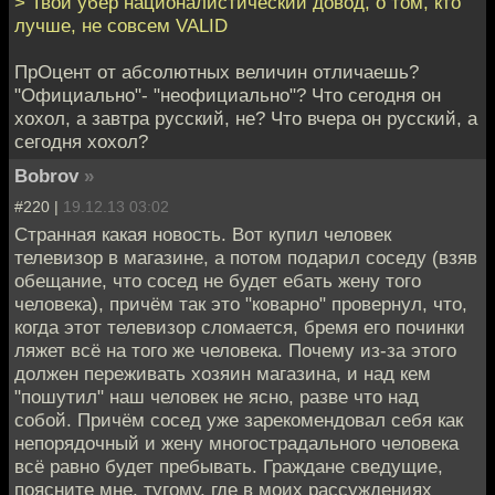
> Твой убер националистический довод, о том, кто
лучше, не совсем VALID
ПрОцент от абсолютных величин отличаешь?
"Официально"- "неофициально"? Что сегодня он
хохол, а завтра русский, не? Что вчера он русский, а
сегодня хохол?
Bobrov
»
#220 |
19.12.13 03:02
Странная какая новость. Вот купил человек
телевизор в магазине, а потом подарил соседу (взяв
обещание, что сосед не будет ебать жену того
человека), причём так это "коварно" провернул, что,
когда этот телевизор сломается, бремя его починки
ляжет всё на того же человека. Почему из-за этого
должен переживать хозяин магазина, и над кем
"пошутил" наш человек не ясно, разве что над
собой. Причём сосед уже зарекомендовал себя как
непорядочный и жену многострадального человека
всё равно будет пребывать. Граждане сведущие,
поясните мне, тугому, где в моих рассуждениях