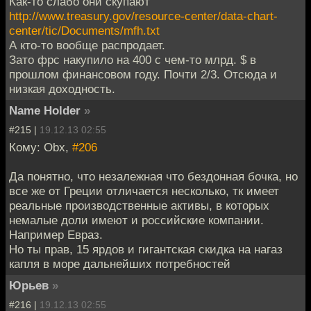
Как-то слабо они скупают
http://www.treasury.gov/resource-center/data-chart-
center/tic/Documents/mfh.txt
А кто-то вообще распродает.
Зато фрс накупило на 400 с чем-то млрд. $ в
прошлом финансовом году. Почти 2/3. Отсюда и
низкая доходность.
Name Holder
»
#215 |
19.12.13 02:55
Кому: Obx,
#206
Да понятно, что незалежная что бездонная бочка, но
все же от Греции отличается несколько, тк имеет
реальные производственные активы, в которых
немалые доли имеют и российские компании.
Например Евраз.
Но ты прав, 15 ярдов и гигантская скидка на нагаз
капля в море дальнейших потребностей
Юрьев
»
#216 |
19.12.13 02:55