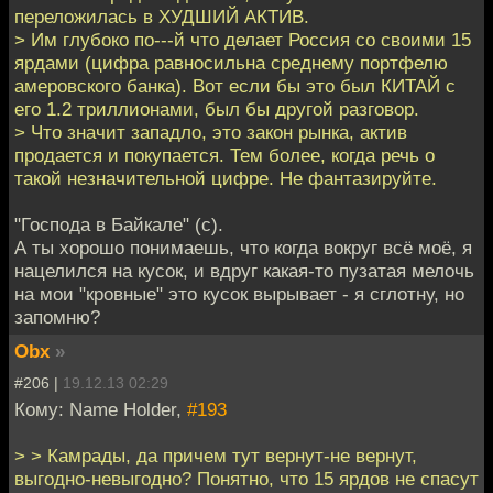
переложилась в ХУДШИЙ АКТИВ.
> Им глубоко по---й что делает Россия со своими 15
ярдами (цифра равносильна среднему портфелю
амеровского банка). Вот если бы это был КИТАЙ с
его 1.2 триллионами, был бы другой разговор.
> Что значит западло, это закон рынка, актив
продается и покупается. Тем более, когда речь о
такой незначительной цифре. Не фантазируйте.
"Господа в Байкале" (с).
А ты хорошо понимаешь, что когда вокруг всё моё, я
нацелился на кусок, и вдруг какая-то пузатая мелочь
на мои "кровные" это кусок вырывает - я сглотну, но
запомню?
Obx
»
#206 |
19.12.13 02:29
Кому: Name Holder,
#193
> > Камрады, да причем тут вернут-не вернут,
выгодно-невыгодно? Понятно, что 15 ярдов не спасут