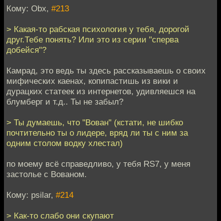
Кому: Obx,
#213
> Какая-то рабская психология у тебя, дорогой
друг.Тебе понять? Или это из серии "сперва
добейся"?
Камрад, это ведь ты здесь рассказываешь о своих
мифических каенах, копипастишь из вики и
дурацких статеек из интернетов, удивляешся на
блумберг и т.д.. Ты не забыл?
> Ты думаешь, что "Вован" (кстати, не шибко
почтительно ты о лидере, вряд ли ты с ним за
одним столом водку хлестал)
по моему всё справедливо, у тебя RS7, у меня
застолье с Вованом.
Кому: psilar,
#214
> Как-то слабо они скупают