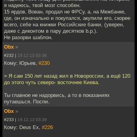
я надеюсь, твой мозг способен.
15 ярдов, Вован, продал не ФРСу, а, на Межбанке,
где, он изначально и покупался, акупили его, скорее
всего, себе на книжки Российские банки, (уверен,
даже с диконтом в пару десятков b.p.).
Не разорви шаблон.
Obx
»
#232 |
19.12.13 03:36
Кому: Юрьев,
#230
> Я сам 150 лет назад жил в Новороссии, а ещё 120
до этого чуть северо- восточнее Киева.
Ты главное не надорвись, а то в показаниях
путаешься. Поспи.
Obx
»
#233 |
19.12.13 03:39
Кому: Deus Ex,
#226