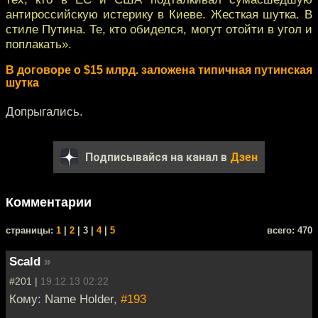
антироссийскую истерику в Киеве. Жесткая шутка. В
стиле Путина. Те, кто обиделся, могут отойти в угол и
поплакать».
В договоре о $15 млрд. заложена типичная путинская
шутка
Допрыгались.
Подписывайся на канал в
Дзен
Комментарии
cтраницы:
1
|
2
| 3 |
4
|
5
всего: 470
Scald
»
#201 |
19.12.13 02:22
Кому: Name Holder,
#193