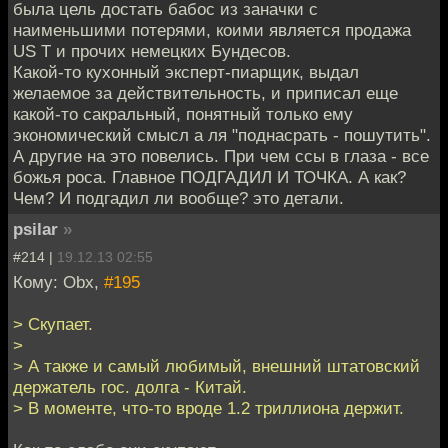
была цель достать бабос из заначки с
наименьшими потерями, коими является продажа
US T и прочих немецких Бундесов.
Какой-то кухонный эксперт-пиарщик, выдал
желаемое за действительность, и приписал еще
какой-то сакральный, понятный только ему
экономический смысл а ля "поднасрать - пошутить".
А другие на это повелись. При чем ссы в глаза - все
божья роса. Главное ПОДГАДИЛ И ТОЧКА. А как?
Чем? И подгадил ли вообще? это детали.
psilar
»
#214 |
19.12.13 02:55
Кому: Obx,
#195
> Скупает.
>
> А также и самый любимый, внешний штатовский
держатель гос. долга - Китай.
> В моменте, что-то вроде 1.2 триллиона держит.