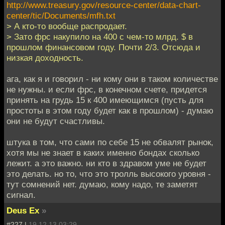
http://www.treasury.gov/resource-center/data-chart-
center/tic/Documents/mfh.txt
> А кто-то вообще распродает.
> Зато фрс накупило на 400 с чем-то млрд. $ в
прошлом финансовом году. Почти 2/3. Отсюда и
низкая доходность.
ага, как я и говорил - ни кому они в таком количестве
не нужны. и если фрс, в конечном счете, придется
принять на грудь 15 к 400 имеющимся (пусть для
простоты в этом году будет как в прошлом) - думаю
они не будут счастливы.
штука в том, что сами по себе 15 не обвалят рынок,
хотя мы не знает в каких именно бондах сколько
лежит. а это важно. ни кто в здравом уме не будет
это делать. но то, что это тролль высокого уровня -
тут сомнений нет. думаю, кому надо, те заметят
сигнал.
Deus Ex
»
#227 |
19.12.13 03:29