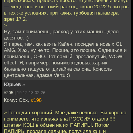
перегазовках, прелесть просто. Единственный минус
— медленно и высокий расход, около 20-22.5 литров
в тех же условиях, при каких турбовая панамера
жрет 17.2.
>
Ну, сам понимаешь, расход у этих машин - дело
десятое. :)
Я перед тем, как взять Кайен, посидел в новых GL
AMG, X'ах, ну не то. Порше, это порше. Садишься и
понимаешь, ОНО. Тот самый, пресловутый, WOW-
effect. Я, например, помимо ходовых хар-ик,
банально тащусь от дизайна салона. Консоль
центральная, эдакая Vertu :)
Юрьев
»
#205 |
19.12.13 02:26
Кому: Obx,
#198
> Господин хороший. Мне даже неловко. Вы хорошо
понимаете, что изначальна РОССИЯ отдала !!!!
штатам КЭШ в обмен на их ПАПИРЫ. Потом
ПАПИРЫ продала дальше, получила кэш и