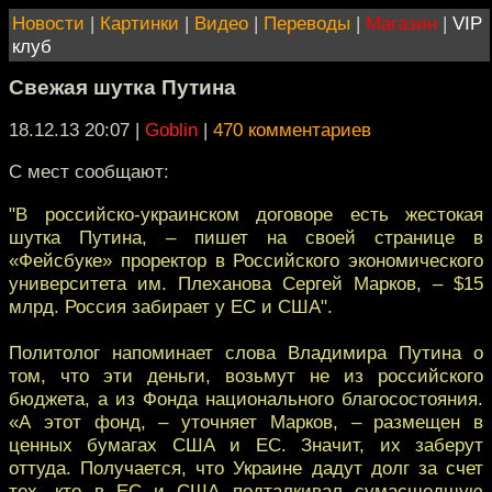
Новости
|
Картинки
|
Видео
|
Переводы
|
Магазин
|
VIP
клуб
Свежая шутка Путина
18.12.13 20:07
|
Goblin
|
470 комментариев
C мест сообщают:
"В российско-украинском договоре есть жестокая
шутка Путина, – пишет на своей странице в
«Фейсбуке» проректор в Российского экономического
университета им. Плеханова Сергей Марков, – $15
млрд. Россия забирает у ЕС и США".
Политолог напоминает слова Владимира Путина о
том, что эти деньги, возьмут не из российского
бюджета, а из Фонда национального благосостояния.
«А этот фонд, – уточняет Марков, – размещен в
ценных бумагах США и ЕС. Значит, их заберут
оттуда. Получается, что Украине дадут долг за счет
тех, кто в ЕС и США подталкивал сумасшедшую