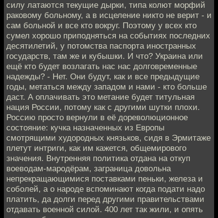
силу латаются текущие дырки, типа колют морфий
раковому больному, а в исцеление никто не верит - и
сам больной и все кто вокруг. Поэтому у всех кто
сумел хорошо приподняться на событиях последних
десятилетий, у потомства паспорта иностранных
государств, там же и кубышки. И что? Украина или
ещё кто будет возлагать нас нас долговременные
надежды? - Нет. Они будут, как и все предыдущие
годы, метаться между западом и нами - кто больше
даст. А оплачивать это метание будет титульная
нация России, потому как с другими шутки плохи.
Россию просто вернули в её дореволюционное
состояние: кучка назначенных из Европы
смотрящими худородных князьков, сидя в Эрмитаже
плетут интриги, как им кажется, общемирового
значения. Внутренняя политика отдана на откуп
воеводам-мародёрам, заграница довольна
непрекращающимися поставками пеньки, железа и
соболей, а о народе вспоминают когда подати надо
платить, да долги перед другими правительствами
отдавать военной силой. 400 лет так жили, и опять