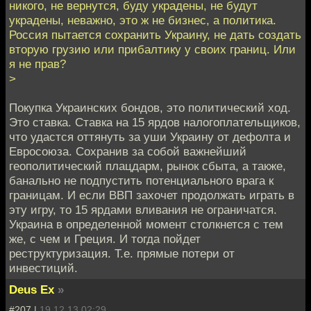
никого, не вернутся, буду украдены, не будут
украдены, неважно, это ж не бизнес, а политика.
Россия пытается сохранить Украину, не дать создать
вторую грузию или прибалтику у своих границ. Или
я не прав?
>
Покупка Украинских бондов, это политический ход.
Это ставка. Ставка на 15 ярдов налогоплательщиков,
что удастся оттянуть за уши Украину от дефолта и
Евросоюза. Сохранив за собой важнейший
геополитический плацдарм, рынок сбыта, а также,
банально не подпустить потенциального врага к
границам. И если ВВП захочет продолжать играть в
эту игру, то 15 ярдами вливания не ограничатся.
Украина в определенной момент столкнется с тем
же, с чем и Греция. И тогда пойдет
реструктуризация. Т.е. прямые потери от
инвестиций.
Deus Ex
»
#207 |
19.12.13 02:29