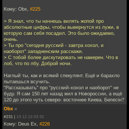
Кому: Obx,
#225
> Я знал, что ты начнешь вилять жопой про
абсолютные цифры, чтобы вывернутся из лужи, в
которую сам себя посадил. Это было ожидаемо,
очень.
> Ты про "сегодня русский - завтра хохол, и
наоборот" западненским расскажи.
> С тобой более дискутировать не намерен. Что в
лоб, что по лбу. Доброй ночи.
Наглый ты, как и всякий спекулянт. Ещё и барахло
пытаешься всучить.
"Рассказывать" про "русский-хохол и наоборот" не
буду. Я сам 150 лет назад жил в Новороссии, а ещё
120 до этого чуть северо- восточнее Киева. Белесiн?
Obx
»
#231 |
19.12.13 03:32
Кому: Deus Ex,
#226