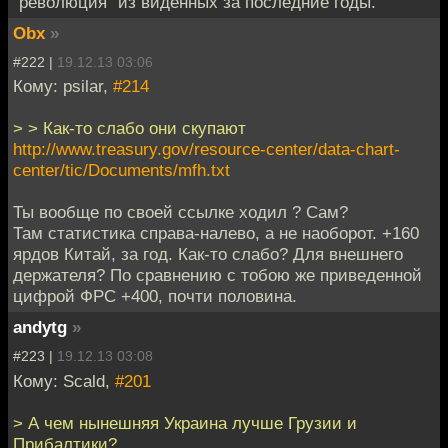
"революция" из виденных за последние годы.
Obx
»
#222 |
19.12.13 03:06
Кому: psilar,
#214
> > Как-то слабо они скупают
http://www.treasury.gov/resource-center/data-chart-
center/tic/Documents/mfh.txt
Ты вообще по своей ссылке ходил ? Сам?
Там статистика справа-налево, а не наоборот. +160
ярдов Китай, за год. Как-то слабо? Для внешнего
держателя? По сравнению с тобою же приведенной
цифрой ФРС +400, почти половина.
andytg
»
#223 |
19.12.13 03:08
Кому: Scald,
#201
> А чем нынешняя Украина лучше Грузии и
Прибалтики?