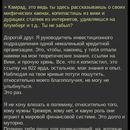
> Камрад, это ведь ты здесь рассказываешь о своих
мифических каенах, копипастишь из вики и
дурацких статеек из интернетов, удивляешся на
блумберг и т.д.. Ты не забыл?
Дорогой друг. Я руководитель инвестиционного
подразделения одной немаленькой кредитной
организации. Это, чтобы, наконец, у тебя отпали
намеки на мои теоретические знания, ссылки на
Вики, и прочую хрень. Все, что я копипастил, это
ссылку на 822 ярда, остальное, мои знания и опыт.
Наблюдая на твои кривые потуги пошутить,
относительно моего благополучия, не могу не
улыбнуться.
Это раз.
Я не хочу влезать в полемику, относительно того,
кому нужны Трежеря, кому нет, и какую роль они
играют в мировой финансовой системе. Это долго и
муторно.
Подкину тебе пищу для размышлений, на, которые,