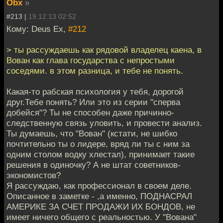
Obx
»
#213 |
19.12.13 02:52
Кому: Deus Ex,
#212
> ты рассуждаешь как рядовой владелец каена, в
Вован как глава государства с непростыми
соседями. в этом разница, и тебе не понять.
Какая-то рабская психология у тебя, дорогой
друг.Тебе понять? Или это из серии "сперва
добейся"? Ты не способен даже причинно-
следственную связь уловить, и провести анализ.
Ты думаешь, что "Вован" (кстати, не шибко
почтительно ты о лидере, вряд ли ты с ним за
одним столом водку хлестал), принимает такие
решения в одиночку? А не штат советников-
экономистов?
Я рассуждаю, как профессионал в своем деле.
Описанное в заметке - ,а именно, ПОДНАСРАЛ
АМЕРИКЕ ЗА СЧЕТ ПРОДАЖИ ИХ БОНДОВ, не
имеет ничего общего с реальностью. У "Вована"