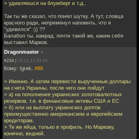
> удивляешся на блумберг и т.д..
Так ты же сказал, что понял шутку. А тут, словца
красного ради, неприменул напомнть, что я
"удивился" :)) ??
Балабол ты, камрад, почти такой же, каким себя
выставил Марков.
Dragonmaster
»
#234 |
19.12.13 03:43
Кому: Igrek,
#89
> Именно. А затем перевести вырученные доллары
на счета Украины, после чего они пойдут
> а) на пополнение украинских золотовалютных
резервов, т.е. в финансовые активы США и ЕС
> б) или на выплату украинских долгов
преимущественно американским и европейским
кредиторам.
> Те же яйца, только в профиль. Но Маркову,
конечно, видней.