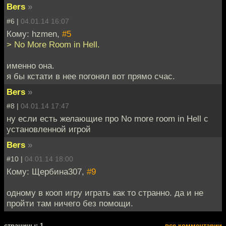
Bers
»
#6 |
04.01.14 16:07
Кому: hzmen,
#5
> No More Room in Hell.
именно она.
я бы кстати в нее погонял вот прямо счас.
Bers
»
#8 |
04.01.14 17:47
ну если есть желающие про No more room in Hell c
установленной игрой
Bers
»
#10 |
04.01.14 18:00
Кому: Щербина307,
#9
одному в кооп игру играть как то странно. да и не
пройти там ничего без помощи.
cтраницы: 1
все комментарии