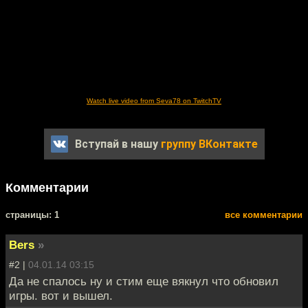
Watch live video from Seva78 on TwitchTV
Вступай в нашу
группу ВКонтакте
Комментарии
cтраницы: 1
все комментарии
Bers
»
#2 |
04.01.14 03:15
Да не спалось ну и стим еще вякнул что обновил
игры. вот и вышел.