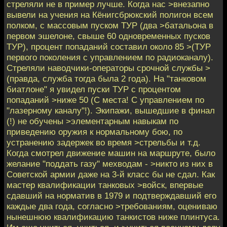
стреляли не в пример лучше. Когда нас >внезапно
вывели на учения на Кёнигсбрюкский полигон всем
полком, с массовым пуском ТУР (два >батальона в
первом эшелоне, свыше 60 одновременных пусков
ТУР), процент попаданий составил около 85 >(ТУР
первого поколения с управлением по радиоканалу).
Стреляли наводчики-операторы срочной службы >
(правда, служба тогда была 2 года). На "танковом
биатлоне" я увидел пуски ТУР с процентом
попаданий >ниже 50 (С места! С управлением по
"лазерному каналу"!). Экипажи, вышедшие в финал
(!) не обучены >элементарным навыкам по
приведению оружия к нормальному бою, по
устранению задержек во время >стрельбы и т.д.
Когда смотрел движение машин на маршруте, было
желание "поддать газу" мехводам - >никто из них в
Советской армии даже на 3-й класс бы не сдал. Как
мастер квалификации танковых >войск, впервые
сдавший на норматив в 1979 и подтверждавший его
каждые два года, согласно >требованиям, оцениваю
нынешнюю квалификацию танкистов ниже плинтуса.