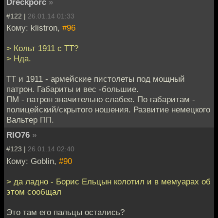
Dreckporc
»
#122 |
26.01.14 01:33
Кому: klistron,
#96
> Кольт 1911 с ТТ?
> Нда.
ТТ и 1911 - армейские пистолеты под мощный
патрон. Габариты и вес -большие.
ПМ - патрон значительно слабее. По габаритам -
полицейский/скрытого ношения. Развитие немецкого
Вальтер ПП.
RIO76
»
#123 |
26.01.14 02:40
Кому: Goblin,
#90
> да ладно - Борис Ельцын колотил и в мемуарах об
этом сообщал
Это там его пальцы остались?