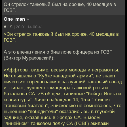
Он стрелок танковый был на срочке, 40 месяцев в
ГСВГ.
One_man
»
#115 |
26.01.14 00:41
>Он стрелок танковый был на срочке, 40 месяцев в
ГСВГ.
А это впечатления о биатлоне офицера из ГСВГ
(Виктор Мураховский):
>Аффторы, видимо, весьма молоды и неграмотны.
Не слышали о "Кубке канадской армии", не знают
ничего >о соревнованиях на лучший танковый взвод
и экипаж, лучшего командира танковой роты и
батальона СА. >В общем, типичные "бойцы Инета и
клавиатуры". Лично наблюдая 14, 15 и 17 июня
"танковый биатлон", >нисколько не сомневаюсь, что
нынешние "победители" оказались бы в глубокой
заднице, оказавшись в >рядах СА. В моем
"линейном" танковом полку СА (ГСВГ) экипажи