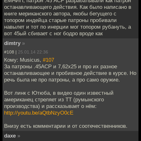
ЕМНИП, патрон .45 ACP разрабатывали как патрон
останавливающего действия. Как было написано в
книге мериканского автора, якобы бегущего с
топором индейца старые патроны пробивали
навылет и тот по инерции мог топором рубануть, а
вот 45ый сбивает с ног бодро вроде как
dimtry
»
#108 |
25.01.14 22:36
Кому: Musicus,
#107
За патроны .45ACP и 7,62х25 и про их разное
останавливающее и пробивное действие в курсе. Но
речь была не про патроны, а про само оружие.
Вот линк с Ютюба, в видео один известный
американец стреляет из ТТ (румынского
производства) и рассказывает о нём:
http://youtu.be/aQtbNzyO0cE
Внизу есть комментарии и от соотечественников.
daxe
»