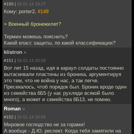
#150 |
26.01.14 19:27
Кому: porter2,
#149
> Военный бронежилет?
Термин можешь пояснить?
Какой класс защиты, по какой классификации?
klistron
»
#151 |
26.01.14 20:00
Вот лет 15 назад, идя в караул солдаты постоянно
вытаскивали пластины из броника, аргументируя
это тем, что не война у нас, а так легче.
Пресекалось, чтоб порядок был. Броник вроде один
из семейства 6Б5 (у нас рухляди всякой было
много), а может и семейства 6Б13, не помню.
Roman
»
#152 |
26.01.14 20:05
Мировое господство не за горами!
А вообще - Д.Ю. респект. Когда тебя заметили на