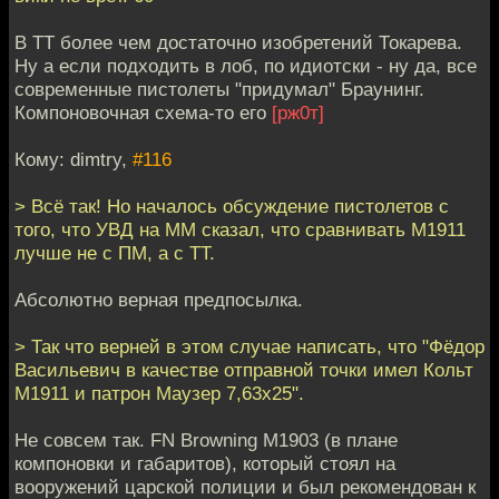
В ТТ более чем достаточно изобретений Токарева.
Ну а если подходить в лоб, по идиотски - ну да, все
современные пистолеты "придумал" Браунинг.
Компоновочная схема-то его
[рж0т]
Кому: dimtry,
#116
> Всё так! Но началось обсуждение пистолетов с
того, что УВД на ММ сказал, что сравнивать М1911
лучше не с ПМ, а с ТТ.
Абсолютно верная предпосылка.
> Так что верней в этом случае написать, что "Фёдор
Васильевич в качестве отправной точки имел Кольт
М1911 и патрон Маузер 7,63х25".
Не совсем так. FN Browning M1903 (в плане
компоновки и габаритов), который стоял на
вооружений царской полиции и был рекомендован к