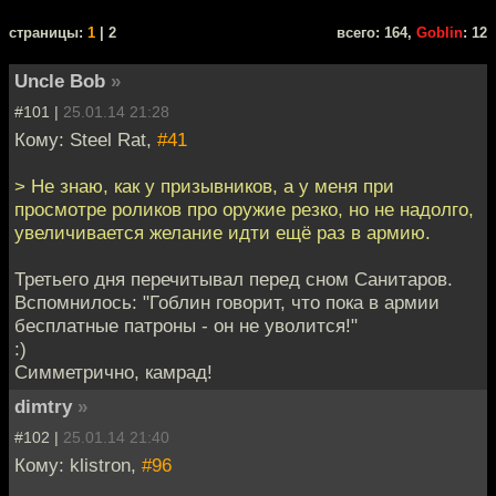
cтраницы:
1
| 2
всего: 164,
Goblin
: 12
Uncle Bob
»
#101 |
25.01.14 21:28
Кому: Steel Rat,
#41
> Не знаю, как у призывников, а у меня при
просмотре роликов про оружие резко, но не надолго,
увеличивается желание идти ещё раз в армию.
Третьего дня перечитывал перед сном Санитаров.
Вспомнилось: "Гоблин говорит, что пока в армии
бесплатные патроны - он не уволится!"
:)
Симметрично, камрад!
dimtry
»
#102 |
25.01.14 21:40
Кому: klistron,
#96