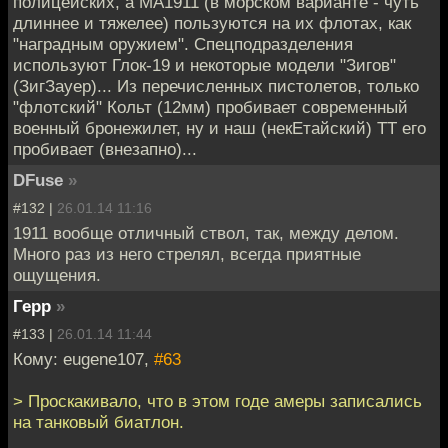
полицейских, а МА1911 (в морском варианте - чуть
длиннее и тяжелее) пользуются на их флотах, как
"наградным оружием". Спецподразделения
используют Глок-19 и некоторые модели "Зигов"
(ЗигЗауер)... Из перечисленных пистолетов, только
"флотский" Кольт (12мм) пробивает современный
военный бронежилет, ну и наш (некЕтайский) ТТ его
пробивает (внезапно)...
DFuse
»
#132 |
26.01.14 11:16
1911 вообще отличный ствол, так, между делом.
Много раз из него стрелял, всегда приятные
ощущения.
Герр
»
#133 |
26.01.14 11:44
Кому: eugene107,
#63
> Проскакивало, что в этом годе амеры записались
на танковый биатлон.