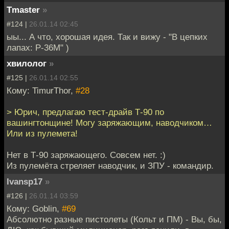
Tmaster
»
#124 |
26.01.14 02:45
ыы... А что, хорошая идея. Так и вижу - "В цепких
лапах: Р-36М" )
хвилолог
»
#125 |
26.01.14 02:55
Кому: TimurThor,
#28
> Юрич, предлагаю тест-драйв Т-90 по
вашингтонщине! Могу заряжающим, наводчиком…
Или из пулемета!
Нет в Т-90 заряжающего. Совсем нет. :)
Из пулемёта стреляет наводчик, и ЗПУ - командир.
Ivansp17
»
#126 |
26.01.14 03:59
Кому: Goblin,
#69
Абсолютно разные пистолеты (Кольт и ПМ) - Вы, бы,