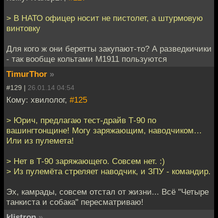
> В НАТО офицер носит не пистолет, а штурмовую
винтовку
Для кого ж они беретты закупают-то? А разведкичики
- так вообще кольтами М1911 пользуются
TimurThor
»
#129 |
26.01.14 04:54
Кому: хвилолог,
#125
> Юрич, предлагаю тест-драйв Т-90 по
вашингтонщине! Могу заряжающим, наводчиком…
Или из пулемета!
> Нет в Т-90 заряжающего. Совсем нет. :)
> Из пулемёта стреляет наводчик, и ЗПУ - командир.
Эх, камрады, совсем отстал от жизни... Всё "Четыре
танкиста и собака" пересматриваю!
klistron
»