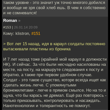
таком уровне - это значит уж точно многого добился
и вообще не зря свой хлеб ешь. В чем я собственно
и не сомневался!
Roman
»
#153 |
26.01.14 20:09
Кому: klistron,
#151
> Вот лет 15 назад, идя в караул солдаты постоянно
вытаскивали пластины из броника
И 7 лет назад тоже (крайний мой караул в должности
НК). И сейчас. За что были несчадно насилованы на
месте, на посту, на маршруте следования к посту и
обратно, а также при первом удобном случае.
Солдат - это такое существо, которе всегда ищет как
сделать жизнь легче. С упомянутыми
бронежилетами - легче в прямом смылсе. Но на то и
щука, что бы карась не дремал. Ещё раз повторюсь -
только приказывать, контролировать и насаждать.
Нанотехнологии и толерантность не помогут.