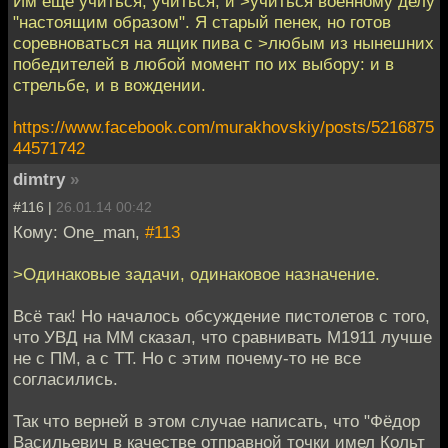
Им еще учиться, учиться, и >учиться военному делу
"настоящим образом". Я старый пенек, но готов
соревноваться на ящик пива с >любым из нынешних
победителей в любой момент по их выбору: и в
стрельбе, и в вождении.
https://www.facebook.com/murakhovskiy/posts/5216875
44571742
dimtry
»
#116 |
26.01.14 00:42
Кому: One_man,
#113
>Одинаковые задачи, одинаковое назначение.
Всё так! Но началось обсуждение пистолетов с того,
что УВД на ММ сказал, что сравнивать М1911 лучше
не с ПМ, а с ТТ. Но с этим почему-то не все
согласились.
Так что верней в этом случае написать, что "Фёдор
Васильевич в качестве отправной точки имел Кольт