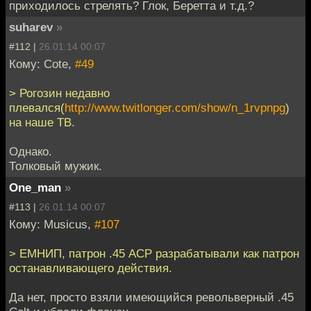
приходилось стрелять? Глок, Беретта и т.д.?
suharev
»
#112 |
26.01.14 00:07
Кому: Cote,
#49
> Рогозин недавно
плевался(
http://www.twitlonger.com/show/n_1rvpnpg
)
на наше ТВ.
Однако.
Толковый мужик.
One_man
»
#113 |
26.01.14 00:07
Кому: Musicus,
#107
> ЕМНИП, патрон .45 ACP разрабатывали как патрон
останавливающего действия.
Да нет, просто взяли имеющийся револьверный .45