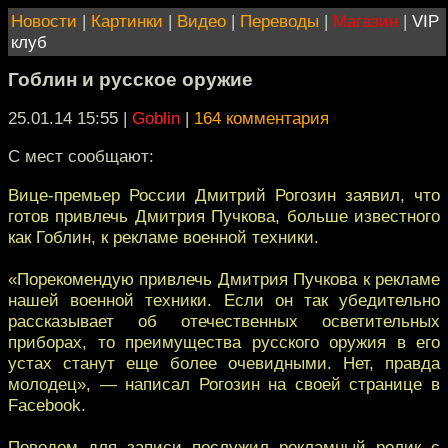
Новости
|
Картинки
|
Видео
|
Переводы
|
Магазин
|
VIP
клуб
Гоблин и русское оружие
25.01.14 15:55
|
Goblin
|
164 комментария
С мест сообщают:
Вице-премьер России Дмитрий Рогозин заявил, что
готов привлечь Дмитрия Пучкова, больше известного
как Гоблин, к рекламе военной техники.
«Порекомендую привлечь Дмитрия Пучкова к рекламе
нашей военной техники. Если он так убедительно
рассказывает об отечественных осветительных
приборах, то преимущества русского оружия в его
устах станут еще более очевидными. Нет, правда
молодец», — написал Рогозин на своей странице в
Facebook.
Поводом для записи послужил рекламный ролик c