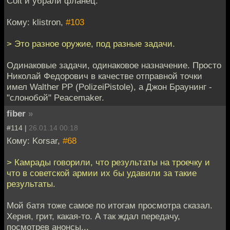
Colt и убрали фланец.
Кому: klistron,
#103
> Это разное оружие, под разные задачи.
Одинаковые задачи, одинаковое назначение. Просто
Николай Федорович в качестве отправной точки
имел Walther PP (PolizeiPistole), а Джон Браунинг -
"слонобой" Peacemaker.
fiber
»
#114 |
26.01.14 00:18
Кому: Korsar,
#68
> Камрады говорили, что результаты на троечку и
что в советской армии их бы удавили за такие
результаты.
Мой батя тоже самое по итогам просмотра сказал.
Херня, грит, какая-то. А так ждал передачу,
посмотрев анонсы...