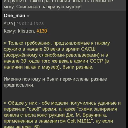
из ружья с такого расстояния попасть толком не
могу. Списываю на кривую мушку!
One_man
»
#139 |
26.01.14 13:28
Кому: klistron,
#130
> Только требования, предъявляемые к такому
оружию в начале 20 века в армии САСШ
(вооружённому слонобями-револьверами) и в
начале 30 годов того же века в армии СССР (в
наличии наган и маузер), были разные.
Именно поэтому и были перечислены разные
предпосылки.
> Общее у них - обе модели получились удачные и
пережили "своё" время, а также "схема запирания
канала ствола конструкции Дж. М. Браунинга,
примененная в знаменитом Colt M1911", ну если
вики не врёт. 60