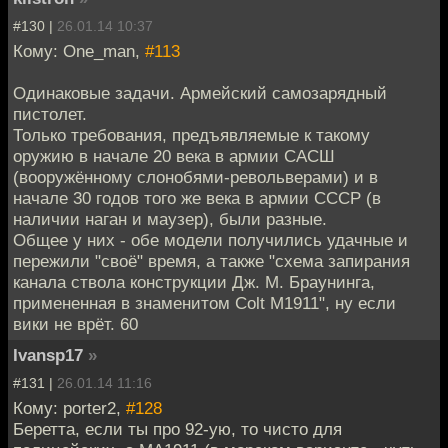
#130 |
26.01.14 10:37
Кому: One_man,
#113
Одинаковые задачи. Армейский самозарядный
пистолет.
Только требования, предъявляемые к такому
оружию в начале 20 века в армии САСШ
(вооружённому слонобями-револьверами) и в
начале 30 годов того же века в армии СССР (в
наличии наган и маузер), были разные.
Общее у них - обе модели получились удачные и
пережили "своё" время, а также "схема запирания
канала ствола конструкции Дж. М. Браунинга,
примененная в знаменитом Colt M1911", ну если
вики не врёт. 60
Ivansp17
»
#131 |
26.01.14 11:16
Кому: porter2,
#128
Беретта, если ты про 92-ую, то чисто для