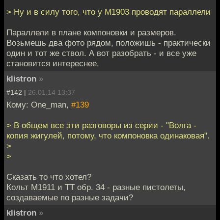
> Ну и в силу того, что у М1903 проводят параллели
Параллели в плане компоновки и размеров.
Возьмешь два фото рядом, положишь - практически
один и тот же ствол. А вот разобрать - и все уже
становится интереснее.
klistron
»
#142 |
26.01.14 13:37
Кому: One_man,
#139
> В общем все эти разговоры из серии - "Волга -
копия жигулей, потому, что компоновка одинаковая".
>
>
Сказать то что хотел?
Кольт М1911 и ТТ обр. 34 - разные пистолеты,
создаваемые по разные задачи?
klistron
»