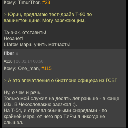
Кому: TimurThor,
#28
> Юрич, предлагаю тест-драйв Т-90 по
вашингтонщине! Могу заряжающим,
Та-а-ак, отставить!
Незачёт!
Шагом марш учить матчасть!
fiber
»
#118 |
26.01.14 00:58
Кому: One_man,
#115
> А это впечатления о биатлоне офицера из ГСВГ
Ну, о чем и речь.
Только мой служил на десять лет раньше - в конце
60х. В Чехословакию заезжал :).
На Т-54, и стрелял обычными снарядами - по
крайней мере, от него про ТУРы я никогда не
слышал.