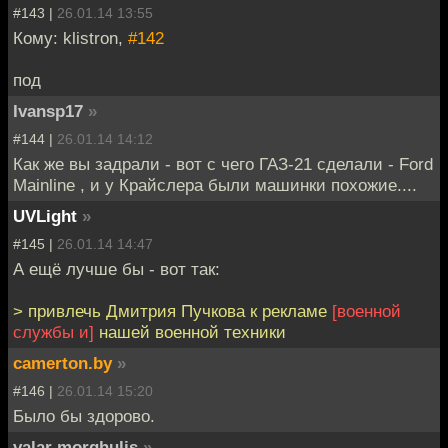
#143 |
26.01.14 13:55
Кому: klistron,
#142
под
Ivansp17
»
#144 |
26.01.14 14:12
Как же вы задрали - вот с чего ГАЗ-21 сделали - Ford
Mainline , и у Крайслера были машинки похожие....
UVLight
»
#145 |
26.01.14 14:47
А ещё лучше бы - вот так:
> привлечь Дмитрия Пучкова к рекламе
[военной
службы и]
нашей военной техники
camerton.by
»
#146 |
26.01.14 15:20
Было бы здорово.
valar morghulis
»