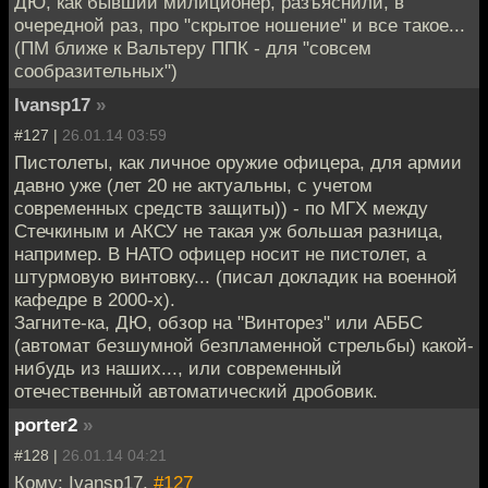
ДЮ, как бывший милиционер, разъяснили, в
очередной раз, про "скрытое ношение" и все такое...
(ПМ ближе к Вальтеру ППК - для "совсем
сообразительных")
Ivansp17
»
#127 |
26.01.14 03:59
Пистолеты, как личное оружие офицера, для армии
давно уже (лет 20 не актуальны, с учетом
современных средств защиты)) - по МГХ между
Стечкиным и АКСУ не такая уж большая разница,
например. В НАТО офицер носит не пистолет, а
штурмовую винтовку... (писал докладик на военной
кафедре в 2000-х).
Загните-ка, ДЮ, обзор на "Винторез" или АББС
(автомат безшумной безпламенной стрельбы) какой-
нибудь из наших..., или современный
отечественный автоматический дробовик.
porter2
»
#128 |
26.01.14 04:21
Кому: Ivansp17,
#127