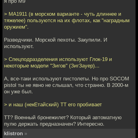
я про М9
> МА1911 (в морском варианте - чуть длиннее и
тяжелее) пользуются на их флотах, как "наградным
оружием".
Разведчики. Морской пехоты. Закупили. И
используют.
> Спецподразделения используют Глок-19 и
некоторые модели "Зигов" (ЗигЗауер)...
А, все-таки используют пистолеты. Но про SOCOM
pistol ты не явно не слышал, что странно. В 2000-м
он уже был.
> и наш (некЕтайский) ТТ его пробивает
ТТ? Военный бронежилет? Который автоматную
пулю держать предназначен? Интересно.
klistron
»