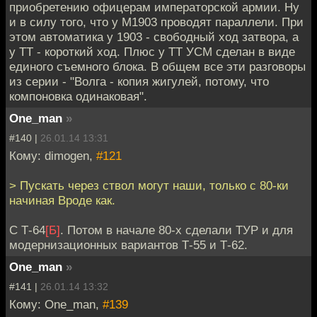
приобретению офицерам императорской армии. Ну
и в силу того, что у М1903 проводят параллели. При
этом автоматика у 1903 - свободный ход затвора, а
у ТТ - короткий ход. Плюс у ТТ УСМ сделан в виде
единого съемного блока. В общем все эти разговоры
из серии - "Волга - копия жигулей, потому, что
компоновка одинаковая".
One_man
»
#140 |
26.01.14 13:31
Кому: dimogen,
#121
> Пускать через ствол могут наши, только с 80-ки
начиная Вроде как.
С Т-64
[Б]
. Потом в начале 80-х сделали ТУР и для
модернизационных вариантов Т-55 и Т-62.
One_man
»
#141 |
26.01.14 13:32
Кому: One_man,
#139