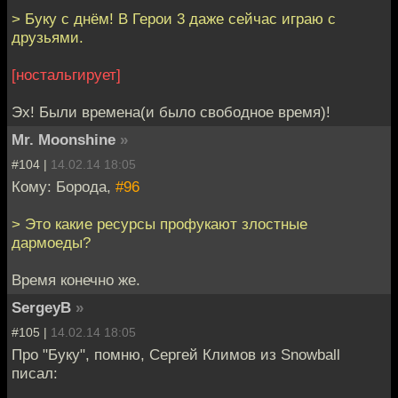
> Буку с днём! В Герои 3 даже сейчас играю с
друзьями.
[ностальгирует]
Эх! Были времена(и было свободное время)!
Mr. Moonshine
»
#104 |
14.02.14 18:05
Кому: Борода,
#96
> Это какие ресурсы профукают злостные
дармоеды?
Время конечно же.
SergeyB
»
#105 |
14.02.14 18:05
Про "Буку", помню, Сергей Климов из Snowball
писал: