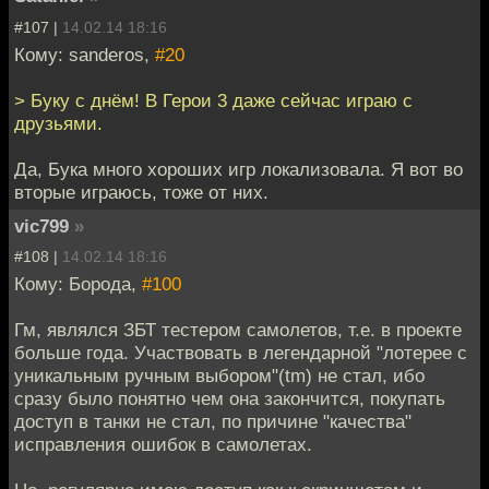
#107 |
14.02.14 18:16
Кому: sanderos,
#20
> Буку с днём! В Герои 3 даже сейчас играю с
друзьями.
Да, Бука много хороших игр локализовала. Я вот во
вторые играюсь, тоже от них.
vic799
»
#108 |
14.02.14 18:16
Кому: Борода,
#100
Гм, являлся ЗБТ тестером самолетов, т.е. в проекте
больше года. Участвовать в легендарной "лотерее с
уникальным ручным выбором"(tm) не стал, ибо
сразу было понятно чем она закончится, покупать
доступ в танки не стал, по причине "качества"
исправления ошибок в самолетах.