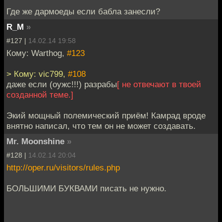
Где же дармоеды если бабла занесли?
R_M
»
#127 |
14.02.14 19:58
Кому: Warthog,
#123
> Кому: vic799,
#108
даже если (оужс!!!) разрабы
[ не отвечают в твоей
созданной теме.]
Экий мощный полемический приём! Камрад вроде
внятно написал, что тем он не может создавать.
Mr. Moonshine
»
#128 |
14.02.14 20:04
http://oper.ru/visitors/rules.php
БОЛЬШИМИ БУКВАМИ писать не нужно.