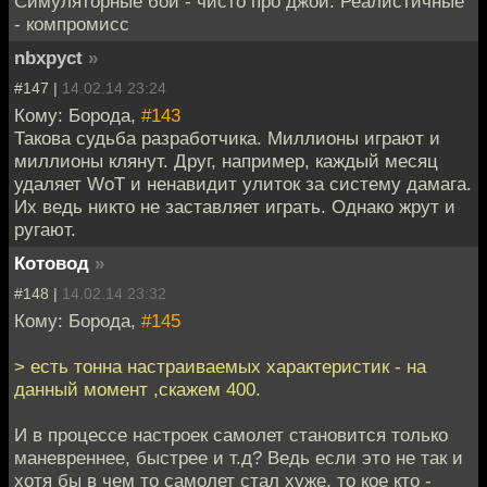
Симуляторные бои - чисто про джой. Реалистичные
- компромисс
nbxpyct
»
#147 |
14.02.14 23:24
Кому: Борода,
#143
Такова судьба разработчика. Миллионы играют и
миллионы клянут. Друг, например, каждый месяц
удаляет WoT и ненавидит улиток за систему дамага.
Их ведь никто не заставляет играть. Однако жрут и
ругают.
Котовод
»
#148 |
14.02.14 23:32
Кому: Борода,
#145
> есть тонна настраиваемых характеристик - на
данный момент ,скажем 400.
И в процессе настроек самолет становится только
маневреннее, быстрее и т.д? Ведь если это не так и
хотя бы в чем то самолет стал хуже, то кое кто -