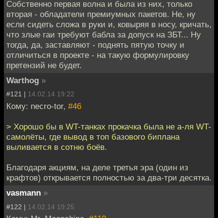
Собственно первая волна и была из них, только
вторая - обладатели премиумных пакетов. Не, ну
если сидеть сложа в руки и, ковыряя в носу, кричать,
что злые гаи требуют бабла за допуск на ЗБТ... Ну
тогда, да, заставляют - поднять пятую точку и
отличиться в проекте - на такую формулировку
претензий не будет.
Warthog
»
#121 |
14.02.14 19:22
Кому: necro-tor,
#46
> Хорошо бы в WT-танках прокачка была не а-ля WT-
самолёты, где вывод в топ базового биплана
выливается в сотню боёв.
Благодаря акциям, на деле третья эра (один из
крафтов) открывается полностью за два-три десятка.
vasmann
»
#122 |
14.02.14 19:25