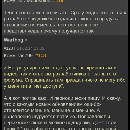
Кому: Mr. Moonshine,
#119
Тебя просто смешно читать. Сразу видно что ты ни к
разработке ни даже к созданию какого-то продукта
отношения не имеешь, соответсвенно не
представляешь почему получается так.
Warthog
»
#123 |
14.02.14 19:32
Кому: vic799,
#108
> Но, регулярно имею доступ как к скриншотам и
видео, так и ответам разработчиков с "закрытого"
форума. Спрашивать там правда ничего не могу ибо
у меня типа "нет доступа".
А я вот поигрываю. И периодически пишу. И скажу,
что с каждым новым обновлением ошибок
становится меньше, меньше и меньше. А
обновления шуруются поточно. Поправляют и
серьезные глюки и мелкие недоделки, даже если
(оужс!!!) разрабы не отвечают в твоей созданной