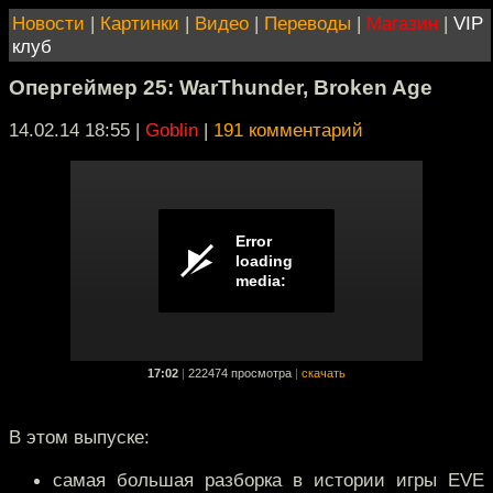
Новости
|
Картинки
|
Видео
|
Переводы
|
Магазин
|
VIP
клуб
Опергеймер 25: WarThunder, Broken Age
14.02.14 18:55
|
Goblin
|
191 комментарий
17:02
|
222474 просмотра
|
скачать
В этом выпуске:
самая большая разборка в истории игры EVE