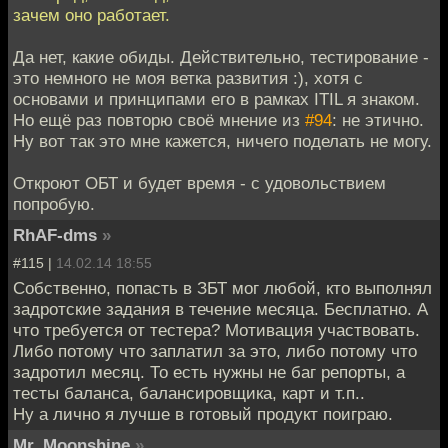
зачем оно работает.
Да нет, какие обиды. Действительно, тестирование -
это немного не моя ветка развития :), хотя с
основами и принципами его в рамках ITIL я знаком.
Но ещё раз повторю своё мнение из
#94
: не этично.
Ну вот так это мне кажется, ничего поделать не могу.
Откроют ОБТ и будет время - с удовольствием
попробую.
RhAF-dms
»
#115 |
14.02.14 18:55
Собственно, попасть в ЗБТ мог любой, кто выполнял
задротские задания в течение месяца. Бесплатно. А
что требуется от тестера? Мотивация участвовать.
Либо потому что заплатил за это, либо потому что
задротил месяц. То есть нужны не баг репорты, а
тесты баланса, балансировщика, карт и т.п..
Ну а лично я лучше в готовый продукт поиграю.
Mr. Moonshine
»