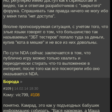
Но, регулярно имею доступ как к скриншотам и
видео, так и ответам разработчиков с "закрытого"
форума. Спрашивать там правда ничего не могу ибо
у меня типа "нет доступа".
Вполне прогнозируемая ситуация, с учетом того, что
злые языки говорят о том, что большинство так
называемых "ЗБТ тестеров" попало туда за деньги,
купив "кота в мешке" и не все из них довольны.
По сути NDA сейчас заключается в том, что
публично игру можно только хвалить и
периодически стирать что-то выложенное в
интернет, после того как все посмотрели ибо оно
оказывается NDA.
Борода
»
#109 |
14.02.14 18:30
Кому: vic799,
#108
понятно. Камрад, это как у подъездных бабушек
информацию собирать, "Вася наркоман, а Маша