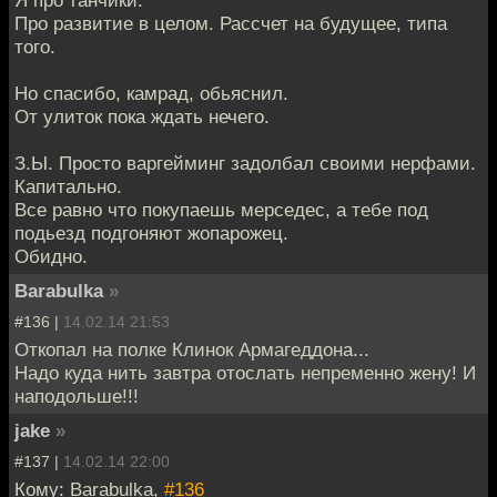
Про развитие в целом. Рассчет на будущее, типа
того.
Но спасибо, камрад, обьяснил.
От улиток пока ждать нечего.
З.Ы. Просто варгейминг задолбал своими нерфами.
Капитально.
Все равно что покупаешь мерседес, а тебе под
подьезд подгоняют жопарожец.
Обидно.
Barabulka
»
#136 |
14.02.14 21:53
Откопал на полке Клинок Армагеддона...
Надо куда нить завтра отослать непременно жену! И
наподольше!!!
jake
»
#137 |
14.02.14 22:00
Кому: Barabulka,
#136