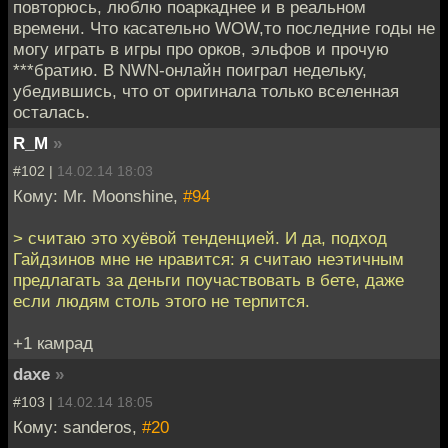
повторюсь, люблю поаркаднее и в реальном
времени. Что касательно WOW,то последние годы не
могу играть в игры про орков, эльфов и прочую
***братию. В NWN-онлайн поиграл недельку,
убедившись, что от оригинала только вселенная
осталась.
R_M
»
#102 |
14.02.14 18:03
Кому: Mr. Moonshine,
#94
> считаю это хуёвой тенденцией. И да, подход
Гайдзинов мне не нравится: я считаю неэтичным
предлагать за деньги поучаствовать в бете, даже
если людям столь этого не терпится.
+1 камрад
daxe
»
#103 |
14.02.14 18:05
Кому: sanderos,
#20