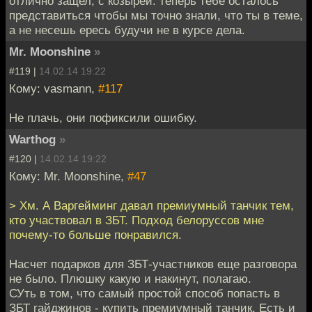
отлично защел, с козырей. теперь тебе осталось
представиться чтобы мы точно знали, что ты в теме,
а не несешь ересь будучи не в курсе дела.
Mr. Moonshine
»
#119 |
14.02.14 19:22
Кому: vasmann,
#117
Не плачь, они пофиксили ошибку.
Warthog
»
#120 |
14.02.14 19:22
Кому: Mr. Moonshine,
#47
> Хм. А Варгейминг давал премиумный танчик тем,
кто участвовал в ЗБТ. Подход белоруссов мне
почему-то больше понравился.
Насчет подарков для ЗБТ-участников еще разговора
не было. Плюшку какую и накинут, полагаю.
СУть в том, что самый простой способ попасть в
ЗБТ гайджинов - купить премиумный танчик. Есть и