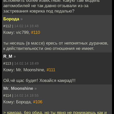
вспомнить более известные. Какую там модель
автомобилей не так давно отзывали из-за
застревания коврика под педалью?
Борода
»
#112 |
14.02.14 18:48
Кому: vic799,
#110
ты несешь (в массе) ересь от непонятных дурачков,
к действительности оно отношения не имеет.
R_M
»
#113 |
14.02.14 18:49
Кому: Mr. Moonshine,
#111
Ой,чё щас будет! Ховайся камрад!!!
Mr. Moonshine
»
#114 |
14.02.14 18:55
Кому: Борода,
#106
> камрад, без обид, но ты явно не понимаешь как и