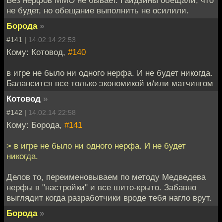
Без нерфов ММО не бывает. Гайдзины обещали, что
не будет, но обещание выполнить не осилили.
Борода
»
#141 |
14.02.14 22:53
Кому: Котовод,
#140
в игре не было ни одного нерфа. И не будет никогда.
Балансится все только экономикой и/или матчингом
Котовод
»
#142 |
14.02.14 22:58
Кому: Борода,
#141
> в игре не было ни одного нерфа. И не будет
никогда.
Делов то, переименовываем по методу Медведева
нерфы в "настройки" и все шито-крыто. Забавно
выглядит когда разработчики вроде тебя нагло врут.
Борода
»