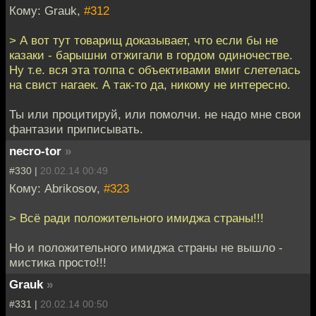
Кому: Grauk,
#312
> А вот тут товарищ доказывает, что если бы не
казаки - барышни отжигали в гордом одиночестве.
Ну т.е. вся эта толпа с объективами вмиг слетелась
на свист нагаек. А так-то да, никому не интересно.
Ты или процитируй, или помолчи. не надо мне свои
фантазии приписывать.
necro-tor
»
#330 |
20.02.14 00:49
Кому: Abrikosov,
#323
> Всё ради положительного имиджа страны!!!
Но и положительного имиджа страны не вышло -
мистика просто!!!
Grauk
»
#331 |
20.02.14 00:50