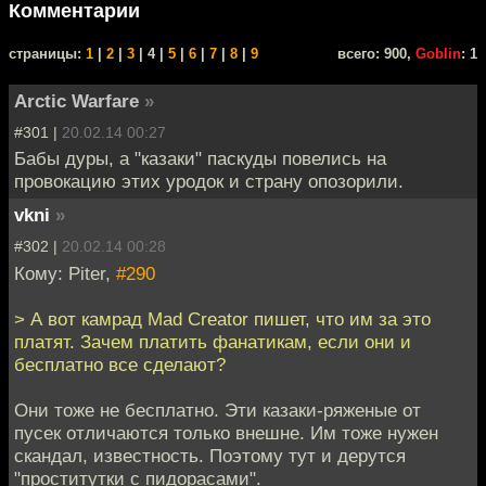
Комментарии
cтраницы:
1
|
2
|
3
| 4 |
5
|
6
|
7
|
8
|
9
всего: 900,
Goblin
: 1
Arctic Warfare
»
#301 |
20.02.14 00:27
Бабы дуры, а "казаки" паскуды повелись на
провокацию этих уродок и страну опозорили.
vkni
»
#302 |
20.02.14 00:28
Кому: Piter,
#290
> А вот камрад Mad Creator пишет, что им за это
платят. Зачем платить фанатикам, если они и
бесплатно все сделают?
Они тоже не бесплатно. Эти казаки-ряженые от
пусек отличаются только внешне. Им тоже нужен
скандал, известность. Поэтому тут и дерутся
"проститутки с пидорасами".