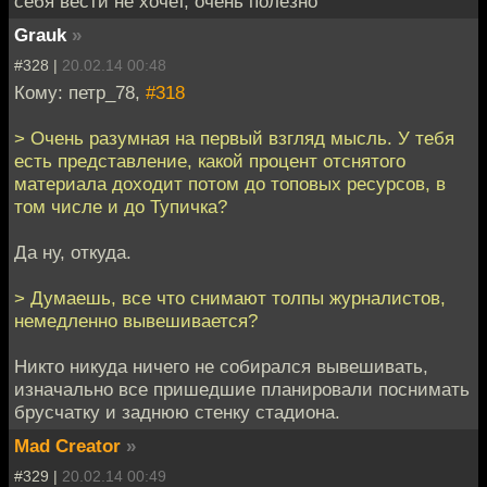
себя вести не хочет, очень полезно
Grauk
»
#328 |
20.02.14 00:48
Кому: петр_78,
#318
> Очень разумная на первый взгляд мысль. У тебя
есть представление, какой процент отснятого
материала доходит потом до топовых ресурсов, в
том числе и до Тупичка?
Да ну, откуда.
> Думаешь, все что снимают толпы журналистов,
немедленно вывешивается?
Никто никуда ничего не собирался вывешивать,
изначально все пришедшие планировали поснимать
брусчатку и заднюю стенку стадиона.
Mad Creator
»
#329 |
20.02.14 00:49