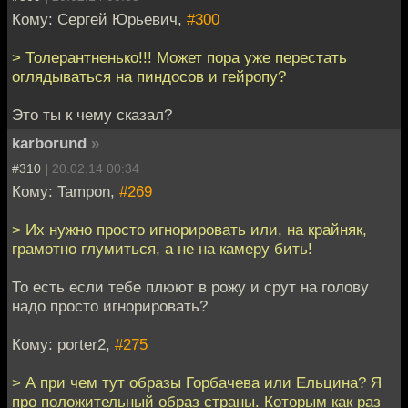
Кому: Сергей Юрьевич,
#300
> Толерантненько!!! Может пора уже перестать
оглядываться на пиндосов и гейропу?
Это ты к чему сказал?
karborund
»
#310 |
20.02.14 00:34
Кому: Tampon,
#269
> Их нужно просто игнорировать или, на крайняк,
грамотно глумиться, а не на камеру бить!
То есть если тебе плюют в рожу и срут на голову
надо просто игнорировать?
Кому: porter2,
#275
> А при чем тут образы Горбачева или Ельцина? Я
про положительный образ страны. Которым как раз