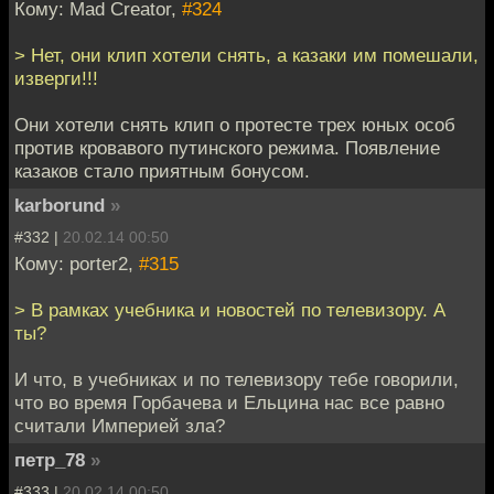
Кому: Mad Creator,
#324
> Нет, они клип хотели снять, а казаки им помешали,
изверги!!!
Они хотели снять клип о протесте трех юных особ
против кровавого путинского режима. Появление
казаков стало приятным бонусом.
karborund
»
#332 |
20.02.14 00:50
Кому: porter2,
#315
> В рамках учебника и новостей по телевизору. А
ты?
И что, в учебниках и по телевизору тебе говорили,
что во время Горбачева и Ельцина нас все равно
считали Империей зла?
петр_78
»
#333 |
20.02.14 00:50