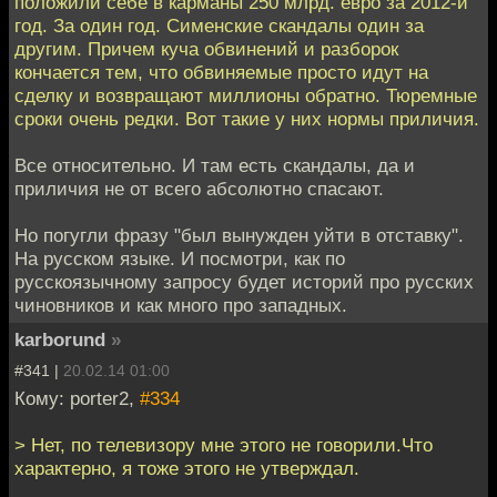
положили себе в карманы 250 млрд. евро за 2012-й
год. За один год. Сименские скандалы один за
другим. Причем куча обвинений и разборок
кончается тем, что обвиняемые просто идут на
сделку и возвращают миллионы обратно. Тюремные
сроки очень редки. Вот такие у них нормы приличия.
Все относительно. И там есть скандалы, да и
приличия не от всего абсолютно спасают.
Но погугли фразу "был вынужден уйти в отставку".
На русском языке. И посмотри, как по
русскоязычному запросу будет историй про русских
чиновников и как много про западных.
karborund
»
#341 |
20.02.14 01:00
Кому: porter2,
#334
> Нет, по телевизору мне этого не говорили.Что
характерно, я тоже этого не утверждал.