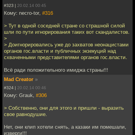
#323 |
20.02.14 00:45
Кому: necro-tor,
#316
> Тут в одной соседней стране со страшной силой
шли по пути игнорирования таких вот скандалистов.
>
> Доигнорировались уже до захватов неонацистами
органов гос.власти и публичных экзекуций над
схваченными представителями органов гос.власти.
Всё ради положительного имиджа страны!!!
Mad Creator
»
#324 |
20.02.14 00:46
Кому: Grauk,
#306
> Собственно, они для этого и пришли - выразить
свое равнодушие.
Нет, они клип хотели снять, а казаки им помешали,
изверги!!!