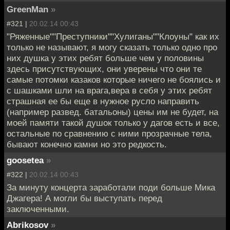
GreenMan
»
#321 |
20.02.14 00:43
"Ряженные""Преступники""Хулиганы""Клоуны" как их
только не называют, я могу сказать только одно про
них душка у этих ребят больше чем у половины
здесь присутствующих, они уверены что они те
самые потомки казаков которые ничего не боялись и
с шашками шли на врага,вера в себя у этих ребят
страшная ее бы еще в нужное русло направить
(например развед. батальоны) цены им не будет, на
моей памяти такой душок только у дагов есть и все,
остальные по сравнению с ними прозрачные тела,
бывают конечно камни но это редкость.
goosetea
»
#322 |
20.02.14 00:43
За минуту концерта заработали поди больше Мика
Джагера! А могли бы выступать перед
заключенными.
Abrikosov
»