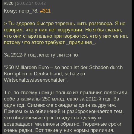
#320 |
20.02.14 00:42
Кому: петр_78,
#311
> Ты здорово быстро теряешь нить разговора. Я не
говорил, что у них нет коррупции. Но я бы сказал,
что они старательно притворяются, что у них ее нет,
потому что этого требуют _приличия_.
За 2912-й год легко гуглится по
"250 Milliarden Euro – so hoch ist der Schaden durch
Korruption in Deutschland, schätzen
Wirtschaftswissenschaftler".
Т.е. по-твоему немцы только из приличия положили
себе в карманы 250 млрд. евро за 2012-й год. За
один год. Сименские скандалы один за другим.
Причем куча обвинений и разборок кончается тем,
что обвиняемые просто идут на сделку и
возвращают миллионы обратно. Тюремные сроки
очень редки. Вот такие у них нормы приличия.