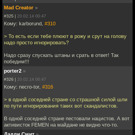
Mad Creator
»
#325 |
20.02.14 00:47
Кому: karborund,
#310
> То есть если тебе плюют в рожу и срут на голову
надо просто игнорировать?
Надо сразу спускать штаны и срать в ответ! Так
победим!!!
porter2
»
#326 |
20.02.14 00:47
Кому: necro-tor,
#316
> в одной соседней стране со страшной силой шли
по пути игнорирования таких вот скандалистов.
В одной соседней стране пестовали нацистов. А вот
активисток FEMEN на майдане не видно что-то.
Дадли Смит
»