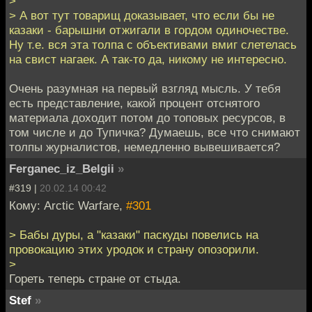
>
> А вот тут товарищ доказывает, что если бы не
казаки - барышни отжигали в гордом одиночестве.
Ну т.е. вся эта толпа с объективами вмиг слетелась
на свист нагаек. А так-то да, никому не интересно.
Очень разумная на первый взгляд мысль. У тебя
есть представление, какой процент отснятого
материала доходит потом до топовых ресурсов, в
том числе и до Тупичка? Думаешь, все что снимают
толпы журналистов, немедленно вывешивается?
Ferganec_iz_Belgii
»
#319 |
20.02.14 00:42
Кому: Arctic Warfare,
#301
> Бабы дуры, а "казаки" паскуды повелись на
провокацию этих уродок и страну опозорили.
>
Гореть теперь стране от стыда.
Stef
»