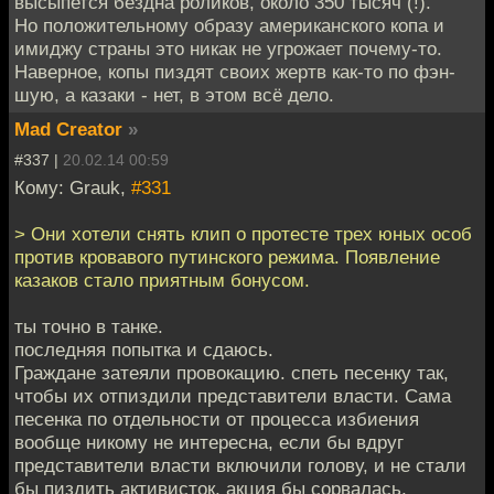
высыпется бездна роликов, около 350 тысяч (!).
Но положительному образу американского копа и
имиджу страны это никак не угрожает почему-то.
Наверное, копы пиздят своих жертв как-то по фэн-
шую, а казаки - нет, в этом всё дело.
Mad Creator
»
#337 |
20.02.14 00:59
Кому: Grauk,
#331
> Они хотели снять клип о протесте трех юных особ
против кровавого путинского режима. Появление
казаков стало приятным бонусом.
ты точно в танке.
последняя попытка и сдаюсь.
Граждане затеяли провокацию. спеть песенку так,
чтобы их отпиздили представители власти. Сама
песенка по отдельности от процесса избиения
вообще никому не интересна, если бы вдруг
представители власти включили голову, и не стали
бы пиздить активисток, акция бы сорвалась,