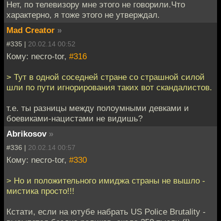
Нет, по телевизору мне этого не говорили.Что
характерно, я тоже этого не утверждал.
Mad Creator
»
#335 |
20.02.14 00:52
Кому: necro-tor,
#316
> Тут в одной соседней стране со страшной силой
шли по пути игнорирования таких вот скандалистов.
т.е. ты разницы между полоумными девками и
боевиками-нацистами не видишь?
Abrikosov
»
#336 |
20.02.14 00:57
Кому: necro-tor,
#330
> Но и положительного имиджа страны не вышло -
мистика просто!!!
Кстати, если на ютубе набрать US Police Brutality -