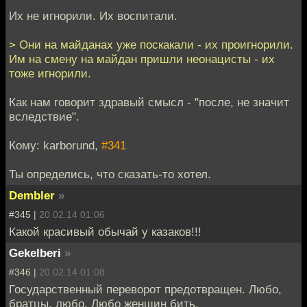
Их не игнорили. Их воспитали.
> Они на майданах уже поскакали - их проигнорили.
Им на смену на майдан пришли неонацисты - их
тоже игнорили.
Как нам говорит здравый смысл - "после, не значит
вследствие".
Кому: karborund,
#341
Ты определись, что сказать-то хотел.
Dembler
»
#345 |
20.02.14 01:06
Какой красивый обычай у казаков!!!
Gekelberi
»
#346 |
20.02.14 01:08
Государственный переворот предотвращен. Любо,
братцы, любо. Любо женщин бить.