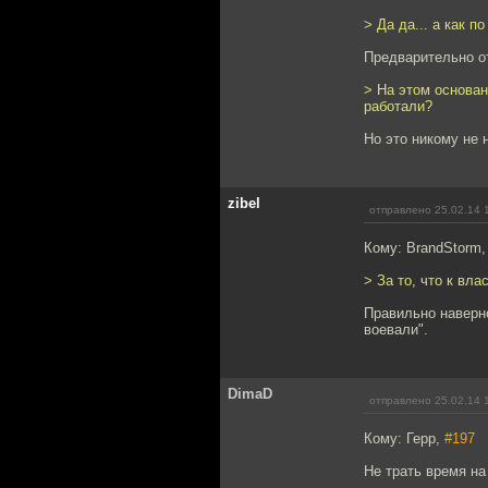
> Да да... а как п
Предварительно от
> На этом основа
работали?
Но это никому не 
zibel
отправлено 25.02.14 
Кому: BrandStorm
> За то, что к вл
Правильно наверно
воевали".
DimaD
отправлено 25.02.14 
Кому: Герр,
#197
Не трать время на