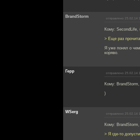
BrandStorm
отправлено 25.02.14 
Кому: SecondLife,
> Еще раз прочита
Я уже понял о чем
коряво.
Герр
отправлено 25.02.14 
Кому: BrandStorm
)
WSerg
отправлено 25.02.14 
Кому: BrandStorm
> Я где-то допуст