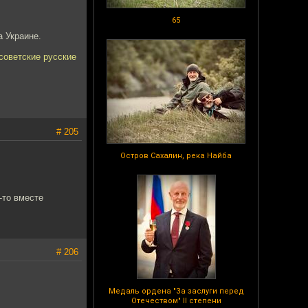
65
а Украине.
советские русские
# 205
Остров Сахалин, река Найба
-то вместе
# 206
Медаль ордена "За заслуги перед
Отечеством" II степени