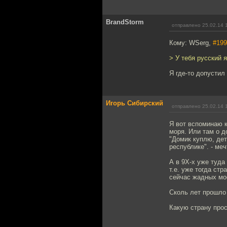
BrandStorm
отправлено 25.02.14 
Кому: WSerg,
#199
> У тебя русский 
Я где-то допусти
Игорь Сибирский
отправлено 25.02.14 
Я вот вспоминаю к
моря. Или там о д
"Домик куплю, дет
республике". - ме
А в 9Х-х уже туда
т.е. уже тогда стр
сейчас жадных мос
Сколь лет прошло 
Какую страну про