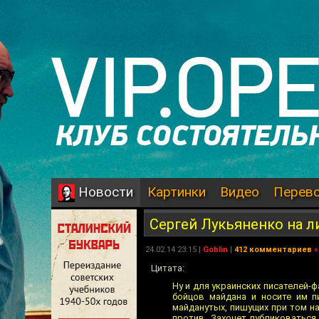
Картинки
Видео
Перев
Новости
Сергей Лукьяненко на л
24.02.14 23:15 |
Goblin
|
412 комментариев
»
Цитата:
Ну и для украинских писателей-ф
бойцов майдана и носите им п
майданутых, пишущих при том на
против. Захочет публиковаться