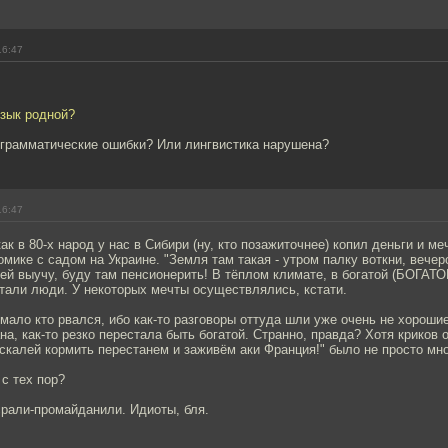
16:47
язык родной?
л грамматические ошибки? Или лингвистика нарушена?
16:47
ак в 80-х народ у нас в Сибири (ну, кто позажиточнее) копил деньги и ме
омике с садом на Украине. "Земля там такая - утром палку воткни, вечер
ей выучу, буду там пенсионерить! В тёплом климате, в богатой (БОГАТОЙ
чтали люди. У некоторых мечты осуществлялись, кстати.
 мало кто рвался, ибо как-то разговоры оттуда шли уже очень не хорошие
ана, как-то резко перестала быть богатой. Странно, правда? Хотя криков 
калей кормить перестанем и заживём аки Франция!" было не просто мног
с тех пор?
срали-промайданили. Идиоты, бля.