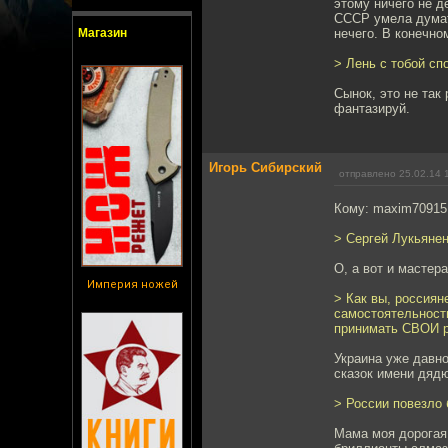
этому ничего не д
СССР умела думат
Магазин
нечего. В конечном
> Лень с тобой сп
Сынок, это не так
фантазируй.
Игорь Сибирский
отправлено 25.02.14 
Кому: maxim70915
> Сергей Лукьянен
О, а вот и мастер
Империя ножей
> Как вы, россиян
самостоятельности
принимать СВОИ р
Украина уже давно
сказок имени дяд
> России повезло
Мама моя дорогая.