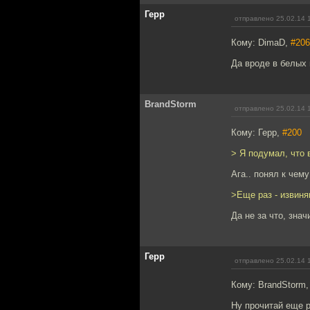
Герр
отправлено 25.02.14 
Кому: DimaD,
#206
Да вроде в белых 
BrandStorm
отправлено 25.02.14 
Кому: Герр,
#200
> Я подумал, что
Ага.. понял к чем
>Еще раз - извиня
Да не за что, знач
Герр
отправлено 25.02.14 
Кому: BrandStorm
Ну прочитай еще 