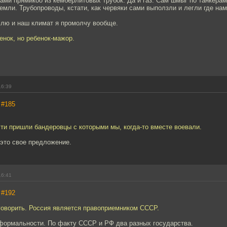
ми прямикоо из кемберлитовых трубок. Да и газ. Сам шмыг по танкерам
емли. Трубопроводы, кстати, как червяки сами выползли и легли где нам
млю и наш климат я промолчу вообще.
енок, но ребенок-мажор.
16:39
,
#185
асти пришли бандеровцы с которыми мы, когда-то вместе воевали.
 это свое предложение.
16:41
,
#192
 говорить. Россия является правоприемником СССР.
формальности. По факту СССР и РФ два разных государства.