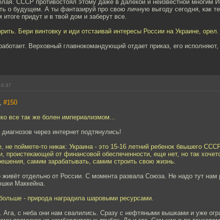
елая. СССР противостоял этому даже в далекой и неизвестной многим И
ь о будущем. А ты фантазируй про свою личную выгоду сегодня, как те
 итоге придут и в твой дом и заберут все.
орить. Бери винтовку и иди отстаивай интересы России на Украине, орел.
 работает. Верховный главнокомандующий отдает приказ, его исполняют, 
16:37
,
#150
ко все так же болен империализмом...
а диагнозов через интернет подтянулись!
е, не поймете-то никак: Украина - это 15-16 летний ребенок бвышего ССС
, проистекающей от финансовой обеспеченности, еще нет, но так хочетс
ешения, самим зарабатывать, самим строить свою жизнь.
 живёт отдельно от России. С момента развала Союза. Не надо тут нам
юшки Маккейна.
 больше - природа наградила шаровыми ресурсами.
 Ага, с неба они нам свалились. Сразу с нефтяными вышками и уже ог