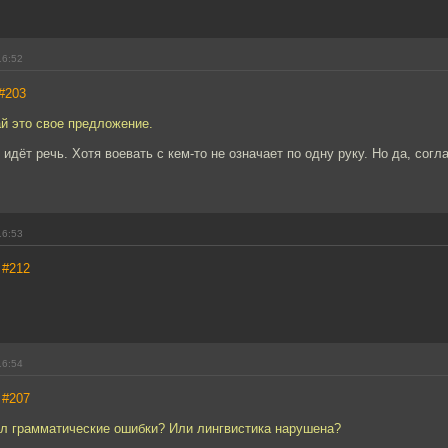
16:52
#203
й это свое предложение.
 идёт речь. Хотя воевать с кем-то не означает по одну руку. Но да, согл
16:53
,
#212
16:54
,
#207
ил грамматические ошибки? Или лингвистика нарушена?