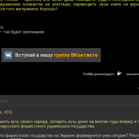
украинских конвентах не участвую, переводить свои книги на укр
ся того же правила. Хорошо?
ко.
— так будет зрелищнее.
Вступай в нашу
группу ВКонтакте
Goblin рекомендует
заказат
16:37
e,
#191
жить кучу своего народа, потерять кучу денег на многие годы вперед и
ирусского фашистского украинского государства.
 что фашистское государство на Украине формируется уже сегодня? Росс