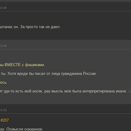
16:48
штанах он. За просто так не дают.
16:48
 вы ВМЕСТЕ с фашиками.
у ты. Хотя вроде бы писал от лица гражданина России.
юсь.
ит где-то есть мой косяк, раз мысль моя была интерпретирована иначе. :-
16:50
,
#207
раз. Осмысли сказанное.