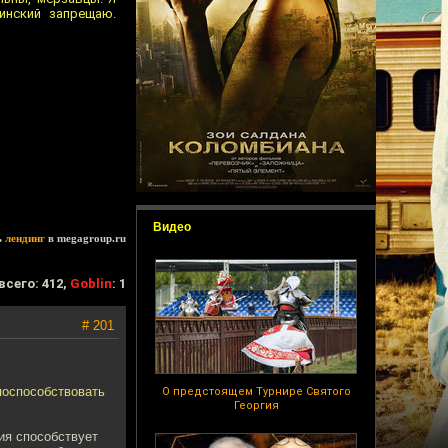
аинский запрещаю.
Видео
ь
лендинг
в megagroup.ru
всего: 412,
Goblin
: 1
# 201
 поспособствовать
О предстоящем Турнире Святого
Георгия
ия способствует