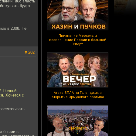
спании, ибо власть
бе кушать будет
как в 2008. Не
Признание Меркель и
возвращение России в большой
спорт
# 202
Р. Полной
Атака БПЛА на Геленджик и
я. Хочется с
открытие Ормузского пролива
 рассказывать
ранёными в