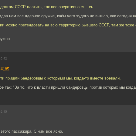
о долгам СССР платить, так все оперативно съ...сь.
дав нам все ядерное оружие, кабы чего худого не вышло, как сегодня н
нии можно претендовать на всю территорию бывшего СССР, там же тоже 
нужно.
16:42
,
#185
асти пришли бандеровцы с которыми мы, когда-то вместе воевали.
е так: "За то, что к власти пришли бандеровцы против которых мы когда
16:45
 этого пассажира. С ним все ясно.