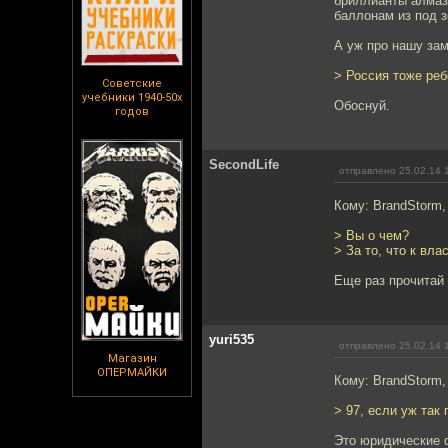
бриллианты алмаза
баллонам из под з
А уж про нашу за
> Россия тоже реб
Советские
учебники 1940-50х
Обоснуй.
годов
SecondLife
отправлено 25.02.14 
Кому: BrandStorm
> Вы о чем?
> За то, что к вл
Еще раз прочитай
yuri535
отправлено 25.02.14 
Магазин
ОПЕРМАЙКИ
Кому: BrandStorm
> 97, если уж так
Это юридические 