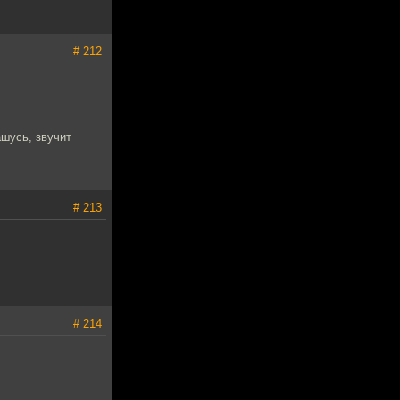
# 212
ашусь, звучит
# 213
# 214