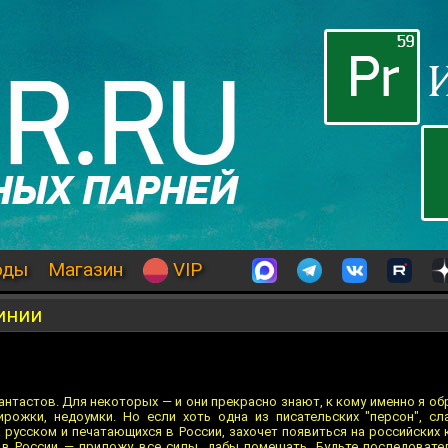
оды
Магазин
VIP
инии
антастов. Для некоторых — и они прекрасно знают, к кому именно я об
ирожки, недоумки. Но если хоть одна из писательских "персон", с
 русском и печатающихся в России, захочет появиться на российских 
 в России — приложу все силы, дабы помешать. Будьте последовате