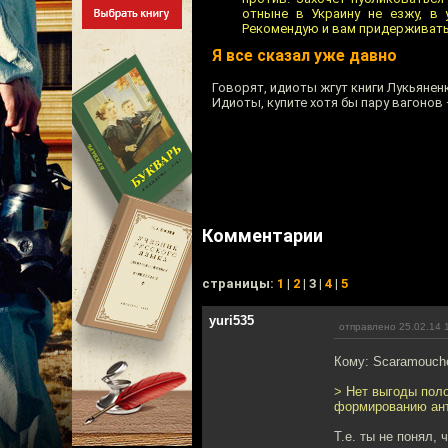
отныне в Украину не езжу, в 
Рекомендую и вам придерживать
Я все сказал уже давно
Говорят, идиоты жгут книги Лукьянен
Идиоты, купите хотя бы пару вагонов 
Комментарии
cтраницы:
1
|
2
| 3 |
4
|
5
yuri535
отправлено 25.02.14 
Кому: Scaramouch
> Нет выгоды поло
формированию ант
Т.е. ты не понял,