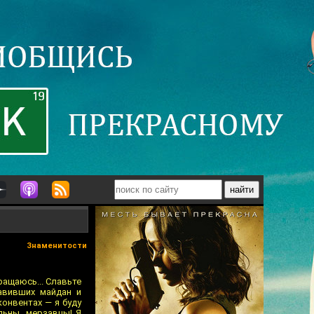
Знаменитости
ращаюсь... Славьте
лавивших майдан и
конвентах — я буду
льны, мерзавцы! Я