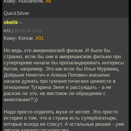
Кому: Ruslanishe,
#8
QuickSilver
obelik
»
#32 |
26.03.14 12:23
Кому: Korsar,
#31
Но ведь это американский фильм. И было бы
странно, если бы они в американском фильме про
супергероев начали бы пропагандировать интересы
Китая, например. Это как если бы Илья Муромец,
Добрыня Никитич и Алеша Попович внезапно
начали думать про гуманистические ценности в
отношении Тугарина Змея и рассуждать - а не
расизм ли это, не жестокое ли обращение с
животными?:))
Надо просто отделять мухи от котлет. Это просто
история о том, что в стране есть супербогатыри,
которые всегда ее спасут. А остальные рюшки - уже
детали каждого государства.