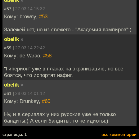
#57 |
27.03.14 15:32
Кому: browny,
#53
Залежей нет, но из свежего - "Академия вампиров":)
obelik
»
#59 |
27.03.14 22:42
Кому: de Varao,
#58
"Гиперион" уже в планах на экранизацию, но все
боятся, что испортят нафиг.
obelik
»
#61 |
28.03.14 01:12
Кому: Drunkey,
#60
Ну, и в сериалах у них русские уже не только
бандиты:) А если бандиты, то не идиоты:)
cтраницы: 1
все комментарии