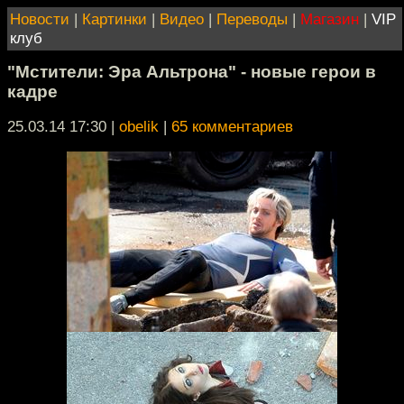
Новости
|
Картинки
|
Видео
|
Переводы
|
Магазин
|
VIP
клуб
"Мстители: Эра Альтрона" - новые герои в
кадре
25.03.14 17:30
|
obelik
|
65 комментариев