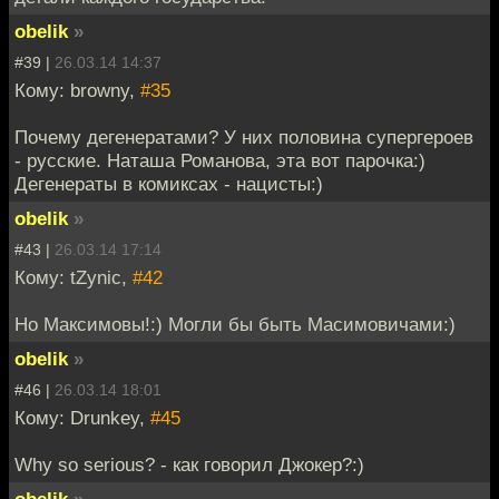
obelik
»
#39 |
26.03.14 14:37
Кому: browny,
#35
Почему дегенератами? У них половина супергероев
- русские. Наташа Романова, эта вот парочка:)
Дегенераты в комиксах - нацисты:)
obelik
»
#43 |
26.03.14 17:14
Кому: tZynic,
#42
Но Максимовы!:) Могли бы быть Масимовичами:)
obelik
»
#46 |
26.03.14 18:01
Кому: Drunkey,
#45
Why so serious? - как говорил Джокер?:)
obelik
»