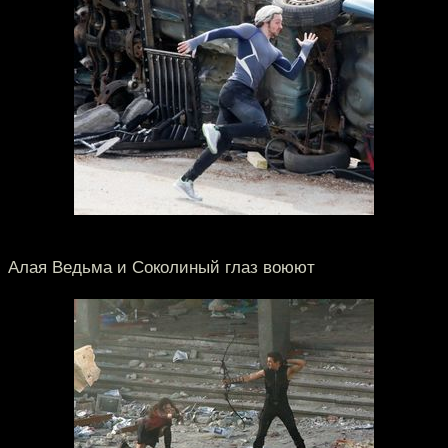
Алая Ведьма и Соколиный глаз воюют