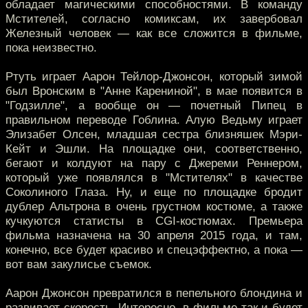
обладает магическими способностями. В команду
Мстителей, согласно комиксам, их завербовал
Железный человек — как все сложится в фильме,
пока неизвестно.
Ртуть играет Аарон Тейлор-Джонсон, который зимой
был Вронским в "Анне Карениной", в мае появится в
"Годзилле", а вообще он — почетный Пипец в
правильном переводе Гоблина. Алую Ведьму играет
Элизабет Олсен, младшая сестра близняшек Мэри-
Кейт и Эшли. На площадке они, соответственно,
бегают и колдуют на пару с Джереми Реннером,
который уже появлялся в "Мстителях" в качестве
Соколиного Глаза. Ну, и еще по площадке бродит
дублер Альтрона в очень грустном костюме, а также
кучкуются статисты в CGI-костюмах. Премьера
фильма назначена на 30 апреля 2015 года, и там,
конечно, все будет красиво и спецэффектно, а пока —
вот вам закулисье съемок.
Аарон Джонсон превратился в пепельного блондина и
развивает скорость. Интересно, в фильме так и будет