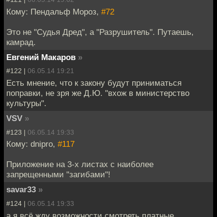
Кому: Пендальф Мороз,
#72
Это не "Судья Дред", а "Разрушитель". Путаешь,
камрад.
Евгений Макаров
»
#122 |
06.05.14 19:21
Есть мнение, что к закону будут приниматься
поправки, не зря же Д.Ю. "вхож в министерство
культуры".
VSV
»
#123 |
06.05.14 19:33
Кому: dnipro,
#117
Приложение на 3-х листах с наиболее
запрещенными "загибами"!
savar33
»
#124 |
06.05.14 19:33
а я всё жду возможности смотреть платные