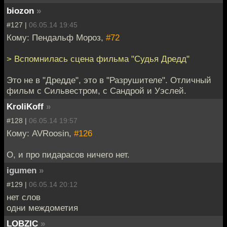
biozon
»
#127 |
06.05.14 19:45
Кому: Пендальф Мороз,
#72
> Вспомнилась сцена фильма "Судья Дредд"
Это не в "Дредде", это в "Разрушителе". Отличный
фильм с Сильвестром, с Сандрой и Уэслей.
KroliKoff
»
#128 |
06.05.14 19:57
Кому: AVRoosin,
#126
О, и про пидарасов ничего нет.
igumen
»
#129 |
06.05.14 20:12
нет слов
одни междометия
LOBZIC
»