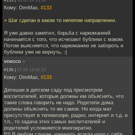
#135 |
06.05.14 23:39
Кому: DimMax,
#133
> Шаг сделан в каком то нелепом направлении.
Я уже давно заметил, борьба с наркоманией
начинается с того, что исчезают бублики с маком.
Потом выясняется, что наркоманию не забороть и
бублики уже не вернуть. :(
vnecco
»
#136 |
07.05.14 02:13
Кому: DimMax,
#133
Детишки в детском саду под присмотром
воспитателей, которые должны им объяснять, что
такие слова говорить не надо. Родители дома
должны объяснять то же самое. Но когда мат
присутствует в телевизоре, радио, интернет и т.д. и
т.п., то задача этих самых воспитателей и
родителей усложняется многократно.
PS В любом случае, начинать всегда надо с себя