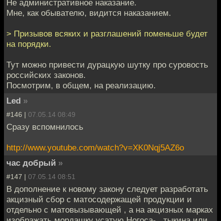
Не административное наказание.
Мне, как обывателю, видится наказанием.
> Призывов всяких и разглашений поменьше будет
на порядки.
Тут можно привести дурацкую шутку про суровость
российских законов.
Посмотрим, в общем, на реализацию.
Led
»
#146 |
07.05.14 08:49
Сразу вспомнилось
http://www.youtube.com/watch?v=XK0Nqj5AZ6o
час добрый
»
#147 |
07.05.14 08:51
В дополнение к новому закону следует разработать
акцизный сбор с матосодержащей продукции и
отдельно с матовызывающей , а на акцизных марках
изображать мордашку усатую Ногоса-...тыкина или