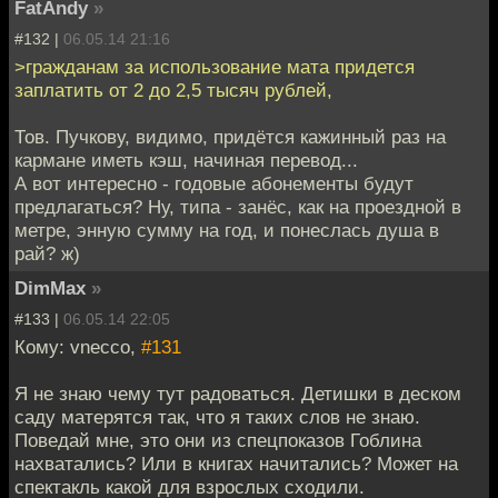
FatAndy
»
#132 |
06.05.14 21:16
>гражданам за использование мата придется
заплатить от 2 до 2,5 тысяч рублей,
Тов. Пучкову, видимо, придётся кажинный раз на
кармане иметь кэш, начиная перевод...
А вот интересно - годовые абонементы будут
предлагаться? Ну, типа - занёс, как на проездной в
метре, энную сумму на год, и понеслась душа в
рай? ж)
DimMax
»
#133 |
06.05.14 22:05
Кому: vnecco,
#131
Я не знаю чему тут радоваться. Детишки в деском
саду матерятся так, что я таких слов не знаю.
Поведай мне, это они из спецпоказов Гоблина
нахватались? Или в книгах начитались? Может на
спектакль какой для взрослых сходили.