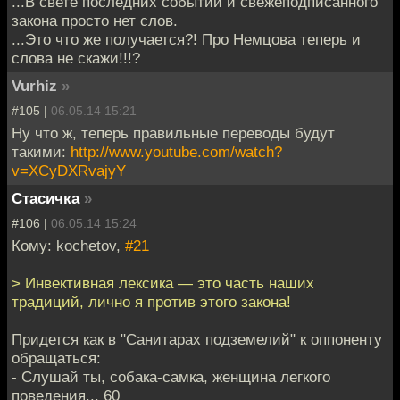
...В свете последних событий и свежеподписанного
закона просто нет слов.
...Это что же получается?! Про Немцова теперь и
слова не скажи!!!?
Vurhiz
»
#105 |
06.05.14 15:21
Ну что ж, теперь правильные переводы будут
такими:
http://www.youtube.com/watch?
v=XCyDXRvajyY
Стасичка
»
#106 |
06.05.14 15:24
Кому: kochetov,
#21
> Инвективная лексика — это часть наших
традиций, лично я против этого закона!
Придется как в "Санитарах подземелий" к оппоненту
обращаться:
- Слушай ты, собака-самка, женщина легкого
поведения... 60