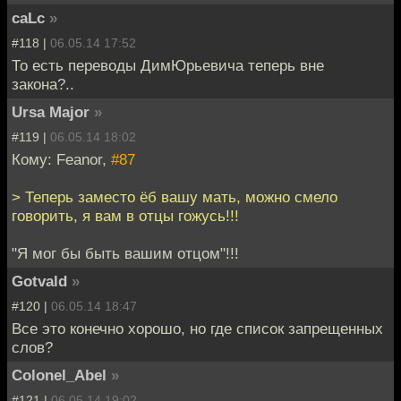
caLc
»
#118 |
06.05.14 17:52
То есть переводы ДимЮрьевича теперь вне
закона?..
Ursa Major
»
#119 |
06.05.14 18:02
Кому: Feanor,
#87
> Теперь заместо ёб вашу мать, можно смело
говорить, я вам в отцы гожусь!!!
"Я мог бы быть вашим отцом"!!!
Gotvald
»
#120 |
06.05.14 18:47
Все это конечно хорошо, но где список запрещенных
слов?
Colonel_Abel
»
#121 |
06.05.14 19:02