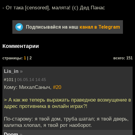
- От така [censored], малята! (с) Дед Панас
Подписывайся на наш
канал в Telegram
Комментарии
cтраницы:
1
| 2
всего: 151
Lis_in
»
#101 |
06.05.14 14:45
Кому: МихалСаныч,
#20
> А как же теперь выражать праведное возмущение в
адрес противника в онлайн играх?!
По-старому: я твой дом, труба шатал; я твой дверь,
калитка хлопал, я твой рот наоборот.
Doom
»