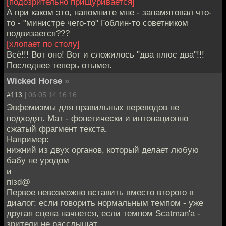
[подозрительно прищуривается]
А при каком это, напомните мне - запамятовал что-
то - "министре чего-то" Гоблин-то советником
подвизается???
[хлопает по столу]
Всё!!! Вот оно! Вот и сложилось "два плюс два"!!!
Последнее теперь отымет.
Wicked Horse
»
#113 |
06.05.14 16:16
Эвфемизмы для правильных переводов не
подходят. Мат - фонетически и интонационно
сжатый фрагмент текста.
Например:
нижний из двух органов, который делает любую
бабу не уродом
и
пiзd@
Первое невозможно вставить вместо второго в
диалог: если говорить нормальным темпом - уже
другая сцена начнется, если темпом Scatman'а -
зрители не расслышат.