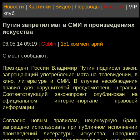
Новости
|
Картинки
|
Видео
|
Переводы
|
Магазин
|
VIP
клуб
Путин запретил мат в СМИ и произведениях
искусства
06.05.14 09:19
|
Goblin
|
151 комментарий
С мест сообщают:
Президент России Владимир Путин подписал закон,
запрещающий употребление мата на телевидении, в
кино, литературе и СМИ. В случае несоблюдения
правил для нарушителей предусмотрены штрафы.
Соответствующий законопроект опубликован на
официальном интернет-портале правовой
информации.
Согласно новым правилам, нецензурную брань
запрещено использовать при публичном исполнении
произведений литературы, искусства, народного
творчества на театрально-зрелищных и культурно-