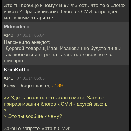
Это ты вообще к чему? В 97-ФЗ есть что-то о блогах
и мате? Приравнивание блогов к СМИ запрещает
мат в комментариях?
Mifmedia
»
#140 |
07.05.14 05:04
Напомнило анекдот:
-Дорогой товарищ Иван Иванович не будете ли вы
так любезны и перестать капать оловом мне за
шиворот...
KroliKoff
»
#141 |
07.05.14 06:05
Кому: Dragonmaster,
#139
>> Здесь новость про закон о мате. Закон о
приравнивании блогов к СМИ - другой закон.
>
> Это ты вообще к чему?
Закон о запрете мата в СМИ: