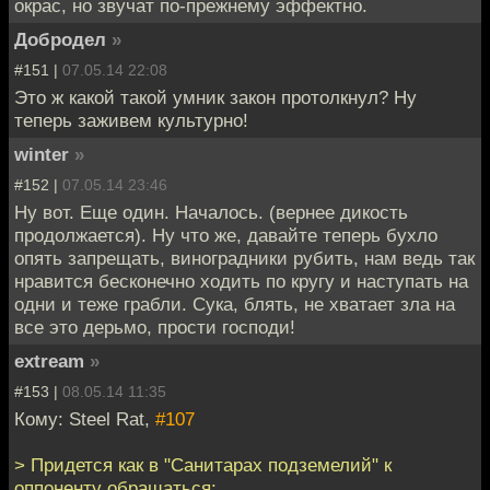
окрас, но звучат по-прежнему эффектно.
Добродел
»
#151 |
07.05.14 22:08
Это ж какой такой умник закон протолкнул? Ну
теперь заживем культурно!
winter
»
#152 |
07.05.14 23:46
Ну вот. Еще один. Началось. (вернее дикость
продолжается). Ну что же, давайте теперь бухло
опять запрещать, виноградники рубить, нам ведь так
нравится бесконечно ходить по кругу и наступать на
одни и теже грабли. Сука, блять, не хватает зла на
все это дерьмо, прости господи!
extream
»
#153 |
08.05.14 11:35
Кому: Steel Rat,
#107
> Придется как в "Санитарах подземелий" к
оппоненту обращаться: