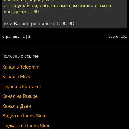
> - Слушай ты, собака-самка, женщина легкого
поведения... 60
или Вагино-россиянка :DDDDD
cтраницы:
1
| 2
всего: 151
полезные ссылки
Канал в Telegram
Канал в MAX
Группа в Контакте
Канал на Rutube
Канал в Дзен
Видео в iTunes Store
Подкаст в iTunes Store