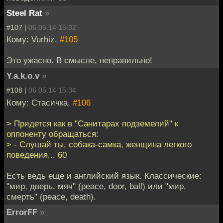
Steel Rat
»
#107 |
06.05.14 15:32
Кому: Vurhiz,
#105
Это ужасно. В смысле, неправильно!
Y.a.k.o.v
»
#108 |
06.05.14 15:34
Кому: Стасичка,
#106
> Придется как в "Санитарах подземелий" к
оппоненту обращаться:
> - Слушай ты, собака-самка, женщина легкого
поведения... 60
Есть ведь еще и английский язык. Классические:
"мир, дверь, мяч" (peace, door, ball) или "мир,
смерть" (peace, death).
ErrorFF
»