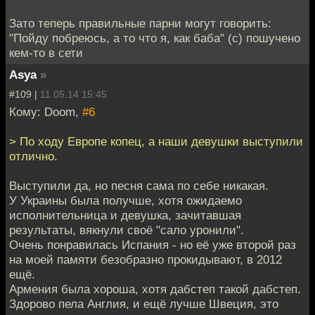
Зато теперь правильные парни могут говорить:
"Пойду побреюсь, а то что я, как баба" (с) пошучено
кем-то в сети
Asya
»
#109 |
11.05.14 15:45
Кому: Doom,
#6
> По ходу Европе копец, а наши девушки выступили
отлично.
Выступили да, но песня сама по себе никакая.
У Украины была получше, хотя ожидаемо
исполнительница и девушка, зачитавшая
результаты, вякнули своё "сало уронили".
Очень понравилась Испания - но её уже второй раз
на моей памяти безобразно прокидывают, в 2012
ещё.
Армения была хороша, хотя дабстеп такой дабстеп.
Здорово пела Англия, и ещё лучше Швеция, это