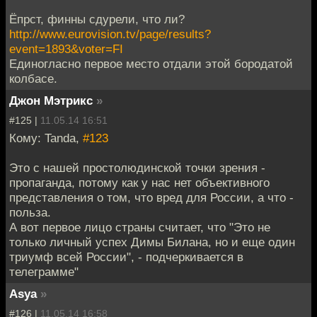
Ёпрст, финны сдурели, что ли?
http://www.eurovision.tv/page/results?
event=1893&voter=FI
Единогласно первое место отдали этой бородатой
колбасе.
Джон Мэтрикс
»
#125 |
11.05.14 16:51
Кому: Tanda,
#123
Это с нашей простолюдинской точки зрения -
пропаганда, потому как у нас нет объективного
представления о том, что вред для России, а что -
польза.
А вот первое лицо страны считает, что "Это не
только личный успех Димы Билана, но и еще один
триумф всей России", - подчеркивается в
телеграмме"
Asya
»
#126 |
11.05.14 16:58