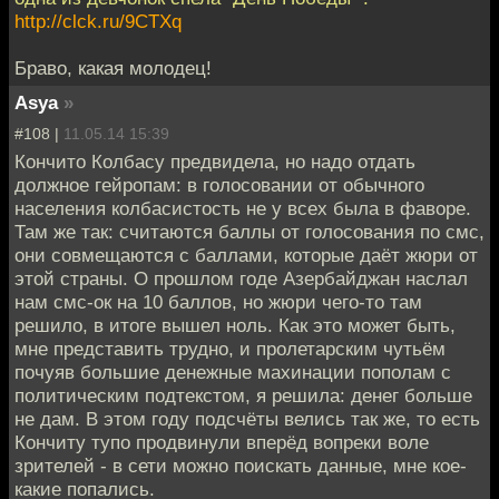
http://clck.ru/9CTXq
Браво, какая молодец!
Asya
»
#108 |
11.05.14 15:39
Кончито Колбасу предвидела, но надо отдать
должное гейропам: в голосовании от обычного
населения колбасистость не у всех была в фаворе.
Там же так: считаются баллы от голосования по смс,
они совмещаются с баллами, которые даёт жюри от
этой страны. О прошлом годе Азербайджан наслал
нам смс-ок на 10 баллов, но жюри чего-то там
решило, в итоге вышел ноль. Как это может быть,
мне представить трудно, и пролетарским чутьём
почуяв большие денежные махинации пополам с
политическим подтекстом, я решила: денег больше
не дам. В этом году подсчёты велись так же, то есть
Кончиту тупо продвинули вперёд вопреки воле
зрителей - в сети можно поискать данные, мне кое-
какие попались.