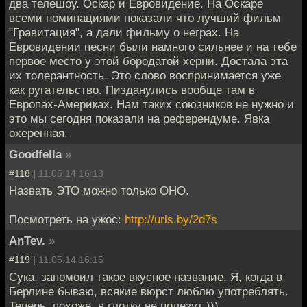
два телешоу. Оскар и Евровидение. На Оскаре
всеми номинациями показали что лучший фильм
"Гравитация", а дали фильму о неграх. На
Евровидении песни были намного сильнее и на тебе
первое место у этой бородатой херни. Достала эта
их толерантность. Это слово воспринимается уже
как ругательство. Пизданулись вообще там в
Европах-Америках. Нам таких союзников не нужно и
это мы сегодня показали на референдуме. Явка
охеренная.
Goodfella
»
#118 |
11.05.14 16:13
Назвать ЭТО можно только ОНО.
Посмотреть на ужос:
http://urls.by/2d7s
AnTev.
»
#119 |
11.05.14 16:15
Сука, запомоил такое вкусное название. Я, когда в
Берлине бываю, всякие вюрст люблю употреблять.
Теперь, похоже, в глотку не полезут )))