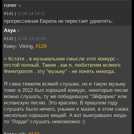
runer
»
#141 |
11.05.14 19:11
прогрессивная Европа не перестает удивлять.
Asya
»
#142 |
11.05.14 19:59
Кому: Viking,
#129
> Кстати , в музыкальном смысле этот конкурс -
отстой полный. Таким , как я, любителям всякого
Финнтролля , эту "музыку" - не понять никогда.
Я сама тяжеляк всякий слушаю, но и такую музыку
тоже: в 2012 был хороший конкурс, некоторые песни
можно слушать, ту же победившую "Эйфорию" или
испанскую песню. Это красиво. В прошлом году
слушать было нечего, уныние и мазня, в этом снова
несколько хороших вещей. А вот выигравших когда-
то "Лорди" слушать невозможно :)
Кому: nib,
#133