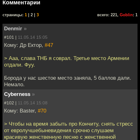
Комментарии
cтраницы:
1
| 2 |
3
всего: 221,
Goblin
: 1
Denmir
»
#101 |
11.05.14 15:05
Кому: Др Ектор,
#47
> Ааа, слава ТНБ я соврал. Третье место Армении
отдали. Фуу.
Борода у нас шестое место заняла, 5 баллов дали.
Немало.
Cyberness
»
#102 |
11.05.14 15:08
Кому: Baster,
#70
> Чтобы на время забыть про Кончиту, снять стресс
от евролучшебыневидения срочно слушаем
красивую женственную песню с женственной