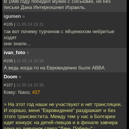
В 1998 году победил мужик с сиськами, но без
письки Дана Интернэшнел Израиль.
igumen
»
#105 |
11.05.14 15:31
так вот почему турчинов с яйценюхом небритые
ходят
они знали...
ivan_foto
»
#106 |
11.05.14 15:34
А ведь когда-то на Евровидении были ABBA
Doom
»
#107 |
11.05.14 15:35
Кому: Naso,
#27
> На этот год наши не участвуют и нет трансляции.
И хорошо, меня "Евровидение" раздражает и без
этого трансвестита. Между тем у нас в Болгарии
идет конкурс на детей-певцов и в финале завчера
одна из девчонок спела "День Победы" :