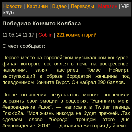
Новости
|
Картинки
|
Видео
|
Переводы
|
Магазин
|
VIP
клуб
Победило Кончито Колбаса
11.05.14 11:17
|
Goblin
|
221 комментарий
С мест сообщают:
Первое место на европейском музыкальном конкурсе,
финал которого состоялся в ночь на воскресенье,
напомним, занял австриец Томас Нойвирт,
выступающий в образе бородатой женщины под
псевдонимом Кончита Вурст. Он набрал 290 баллов.
После оглашения результатов многие поспешили
выразить свои эмоции в соцсетях. "Ущипните меня
#евровидение #шок", — написала в Twitter певица
Глюк’oZa. "Моя жизнь никогда не будет прежней...Так
сделаем слово "борода" трендом этого дня
#евровидение_2014", — добавила Виктория Дайнеко.