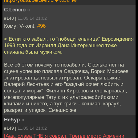
http://youtu.be/SMM8N4XBzHw
C.Lencio
»
#148 |
11.05.14 21:02
Кому: V-kont,
#96
> Если кто забыл, то "победительница" Евровидения
1998 года от Израиля Дана Интернэшнел тоже
сначала была мужиком.
Все об этом почему то позабыли. Сколько лет на
сцене успешно плясала Сердючка, Борис Моисеев
эпатировал да невыэпатировал, Оскары всякие,
Валерий Леонтьев и его "каждый хочет любить и
солдат и моряк", Филипп Киркоров и его карнавал,
мегапопулярные Тату с их ультралесбийскими
клипами и ничего, а тут крики - кошмар, караул,
разврат и упадок. Смешно же
Небур
»
#149 |
11.05.14 21:02
[Ааа, слава ТНБ я соврал. Третье место Армении