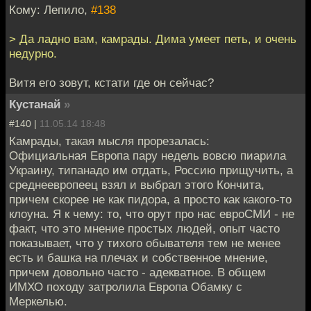
Кому: Лепило,
#138
> Да ладно вам, камрады. Дима умеет петь, и очень
недурно.
Витя его зовут, кстати где он сейчас?
Кустанай
»
#140 |
11.05.14 18:48
Камрады, такая мысля прорезалась:
Официальная Европа пару недель вовсю пиарила
Украину, типанадо им отдать, Россию прищучить, а
среднеевропеец взял и выбрал этого Кончита,
причем скорее не как пидора, а просто как какого-то
клоуна. Я к чему: то, что орут про нас евроСМИ - не
факт, что это мнение простых людей, опыт часто
показывает, что у тихого обывателя тем не менее
есть и башка на плечах и собственное мнение,
причем довольно часто - адекватное. В общем
ИМХО походу затролила Европа Обамку с
Меркелью.