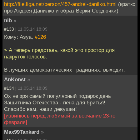
http://file.liga.net/person/457-andrei-danilko.html
(кратко
про Андрея Данилко и образ Верки Сердючки)
nib
»
#133 |
11.05.14 18:09
Кому: Asya,
#126
> А теперь представь, какой это простор для
накруток голосов.
В лучших демократических традициях, выходит.
AnKonst
»
#134 |
11.05.14 18:09
Ох не зря самый популярный подарок день
Защитника Отечества - пена для бритья!
Спасибо вам, наши девушки!
[извинюсь перед любимой за ворчание 23-го
февраля]
Max99Tankard
»