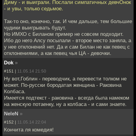
Диму - и выиграли. Послали симпатичных девчОнок
- и увы, только седьмое.
Так-то оно, конечно, так. И чем дальше, тем большие
чудики выигрывать будут.
Но ИМХО с Биланом пример не совсем подходит.
Ибо до него Алсу посылали - второе место заняла, а
у нее отклонений нет. Да и сам Билан не как певец с
отклонениями, а как певец чья ЦА - девочки.
Dok
»
#151 |
11.05.14 21:50
Ну вот,Гоблин - переводчик, а перевести толком не
может. По-русски бородатая женщина - Раковина
Колбаса.
Имеется подтекст - раковина - всегда была намеком
на женскую потаенку, ну а колбаса - и сами знаете.
NeleN
»
#152 |
11.05.14 22:04
Кончита ля комедия!