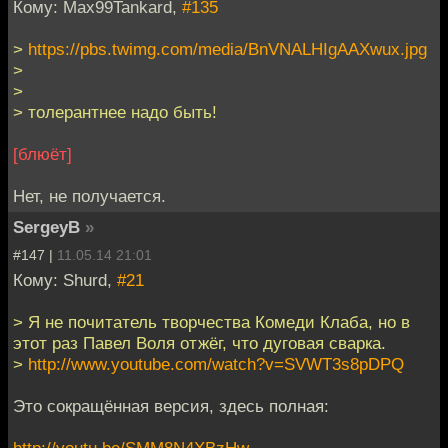
Кому: Max99Tankard,
#135
>
https://pbs.twimg.com/media/BnVNALHIgAAXwux.jpg
>
>
> толерантнее надо быть!
[блюёт]
Нет, не получается.
SergeyB
»
#147 |
11.05.14 21:01
Кому: Shurd,
#21
> Я не почитатель творчества Комеди Клаба, но в
этот раз Павел Воля отжёг, что дуговая сварка.
>
http://www.youtube.com/watch?v=SVWT3s8pDPQ
Это сокращённая версия, здесь полная: