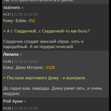
stalinets
»
#137 |
11.05.14 18:35
Кому: Eddie,
#52
> А с Сердючкой, с Сердючкой-то как быть?
Сердючка создает женский образ, хоть и
пародийный. А не педерастический.
Лепило
»
#138 |
11.05.14 18:42
Кому: Джон Мэтрикс,
#128
> Послали вертлявого Диму - и выиграли.
Да ладно вам, камрады. Дима умеет петь, и очень
недурно.
Рой Арни
»
#139 |
11.05.14 18:48