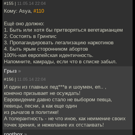
#155 |
11.05.14 22:04
Кому: Asya,
#110
Ещё оно должно:
1. Быть или хотя бы притворяться вегетарианцем
2. Состоять в Гринпис
3. Пропагандировать легализацию наркотиков
4. Быть ярым сторонником абортов
100%-ная европейская идентичность.
Напомните, камрады, если что в списке забыл.
Грыз
»
#156 |
11.05.14 22:04
И один из главных пед***в и шоумен, еп.. ,
конечно призывает не осуждать!
Евровидение давно стало не выбором певца,
певицы, песни, а как еще один
из рычагов в политике!
А толерантность - не что иное, как неимение своих
точек зрения, и нежелание их отстаивать!
rootbox
»