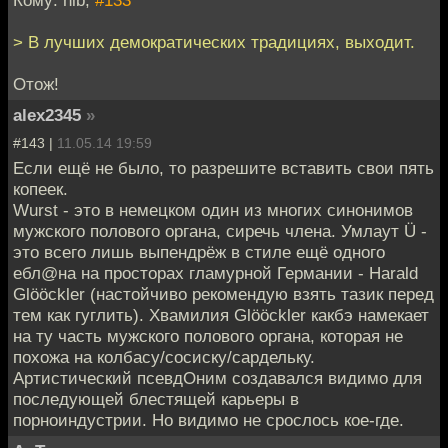
> В лучших демократических традициях, выходит.
Отож!
alex2345
»
#143 |
11.05.14 19:59
Если ещё не было, то разрешите вставить свои пять
копеек.
Wurst - это в немецком один из многих синонимов
мужского полового органа, сиречь члена. Умлаут Ü -
это всего лишь выпендрёж в стиле ещё одного
ебл@на на просторах гламурной Германии - Harald
Glööckler (настойчиво рекомендую взять тазик перед
тем как гуглить). Хвамилия Glööckler какбэ намекает
на ту часть мужского полового органа, которая не
похожа на колбасу/сосиску/сардельку.
Артистический псевдОним создавался видимо для
последующей блестящей карьеры в
порноиндустрии. Но видимо не срослось кое-где.