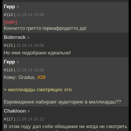
Герр
»
#114 |
11.05.14 15:58
[поёт]
Кончитто гритто гермафродитто да!
Bobrrock
»
#115 |
11.05.14 16:06
Но имя подобрано идеально!
Герр
»
#116 |
11.05.14 16:06
Кому: Gradus,
#29
> миллиарды смотрящих это
Евровидение набирает аудиторию в миллиарды??
Chakloon
»
#117 |
11.05.14 16:12
В этом году дал себе обещание ни когда не смотреть