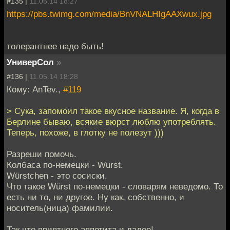
#135 |
11.05.14 18:27
https://pbs.twimg.com/media/BnVNALHIgAAXwux.jpg
толерантнее надо быть!
УниверСол
»
#136 |
11.05.14 18:28
Кому: AnTev.,
#119
> Сука, запомоил такое вкусное название. Я, когда в
Берлине бываю, всякие вюрст люблю употреблять.
Теперь, похоже, в глотку не полезут )))
Разреши помочь.
Колбаса по-немецки - Wurst.
Würstchen - это сосиски.
Что такое Würst по-немецки - словарям неведомо. То
есть ни то, ни другое. Ну как, собственно, и
носитель(ница) фамилии.
Так что приятного аппетита и далее!