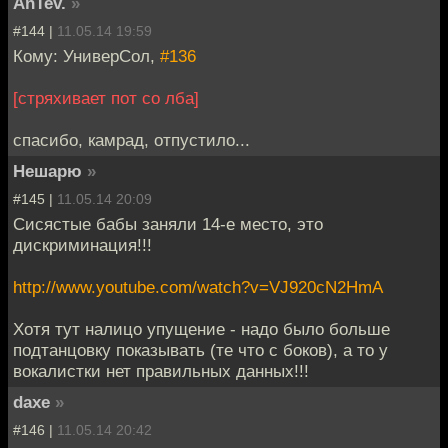
AnTev.
»
#144 |
11.05.14 19:59
Кому: УниверСол,
#136
[стряхивает пот со лба]
спасибо, камрад, отпустило...
Нешарю
»
#145 |
11.05.14 20:09
Сисястые бабы заняли 14-е место, это
дискриминация!!!
http://www.youtube.com/watch?v=VJ920cN2HmA
Хотя тут налицо упущение - надо было больше
подтанцовку показывать (те что с боков), а то у
вокалистки нет правильных данных!!!
daxe
»
#146 |
11.05.14 20:42