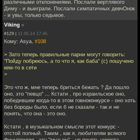
различными отклонениями. Послали вертлявого
Диму - и выиграли. Послали симпатичных девчОнок
- и увы, только седьмое.
Viking
»
#129 |
11.05.14 17:45
Кому: Asya,
#108
> Зато теперь правильные парни могут говорить:
"Пойду побреюсь, а то что я, как баба" (с) пошучено
кем-то в сети
>
Это что ж, мне теперь бриться бежать ? Да пошло
оно, это "певцо" ... Кстати , про израильское оно,
победившее когда-то в этом говноконкурсе - оно хоть
без бороды было, если б не сказали - так и не
понять, что она - это оно.
Кстати , в музыкальном смысле этот конкурс -
отстой полный. Таким , как я, любителям всякого
Финнтролля , эту "музыку" - не понять никогда.