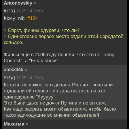
Antonovskiy
»
#153 |
11.05.14 22:04
Кому: nib,
#124
> Ёпрст, финны сдурели, что ли?
> Единогласно первое место отдали этой бородатой
колбасе.
Финны ещё в 2006 году поняли, что это не "Song
Contest", а "Freak show".
alex2345
»
#154 |
11.05.14 22:04
Кстати, не важно, что делала Россия - пела или
отдавали ей голоса - из зала неслось на это
единодушное "бууууу".
Это были даже не дочки Путина и не он сам.
Как надо засрать мозги обывателям, чтобы было
такое единодушие во мнении обывателей.
Махатма
»