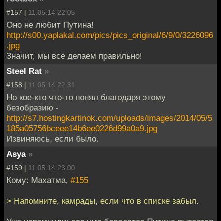
#157 |
11.05.14 22:05
Оно не любит Путина!
http://s00.yaplakal.com/pics/pics_original/6/9/0/3226096
.jpg
Значит, мы все делаем правильно!
Steel Rat
»
#158 |
11.05.14 22:31
Но кое-кто что-то понял благодаря этому
безобразию -
http://s7.hostingkartinok.com/uploads/images/2014/05/5
185a05756bceee14b6ee0226d99a0a9.jpg
Извиняюсь, если было.
Asya
»
#159 |
11.05.14 23:00
Кому: Махатма,
#155
> Напомните, камрады, если что в списке забыл.