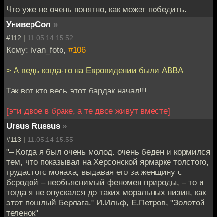
Что уже не очень понятно, как может победить.
УниверСол
»
#112 |
11.05.14 15:52
Кому: ivan_foto,
#106
> А ведь когда-то на Евровидении были ABBA
Так вот кто весь этот бардак начал!!!
[эти двое в браке, а те двое живут вместе]
Ursus Russus
»
#113 |
11.05.14 15:55
"– Когда я был очень молод, очень беден и кормился
тем, что показывал на Херсонской ярмарке толстого,
грудастого монаха, выдавая его за женщину с
бородой – необъяснимый феномен природы, – то и
тогда я не опускался до таких моральных низин, как
этот пошлый Берлага." И.Ильф, Е.Петров, "Золотой
теленок"