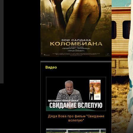
Видео
Дядя Вова про фильм "Свидание
вслепую"