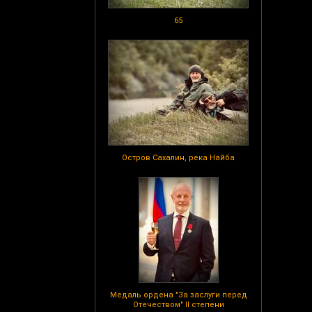
65
Остров Сахалин, река Найба
Медаль ордена "За заслуги перед
Отечеством" II степени