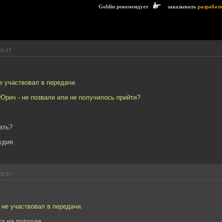
Goblin рекомендует
заказывать
разработ
23:37
е участвовал в передачи.
 Юрич - не позвали или не получилось прийти?
ать?
удия
23:37
не участвовал в передачи.
ск на подходе