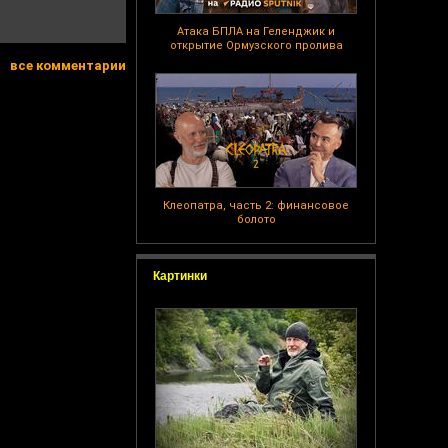
Атака БПЛА на Геленджик и
открытие Ормузского пролива
все комментарии
Клеопатра, часть 2: финансовое
болото
Картинки