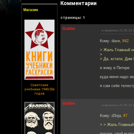
Комментарии
Магазин
cтраницы: 1
Goblin
отправлено 21.05.14 
Кому: daxe,
#42
> Жаль Главный н
>
> Да, кстати, Дим
я живу в Питере
куда меня надо зв
Советские
я сам себе телест
учебники 1940-50х
годов
Goblin
отправлено 21.05.14 
Кому: d3nja,
#7
> > Жаль Главный 
погоди, свой выпу