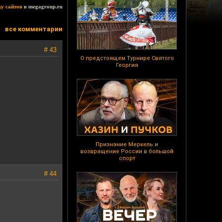
ку сайтов
в megagroup.ru
все комментарии
# 43
О предстоящем Турнире Святого
Георгия
Признание Меркель и
возвращение России в большой
спорт
# 44