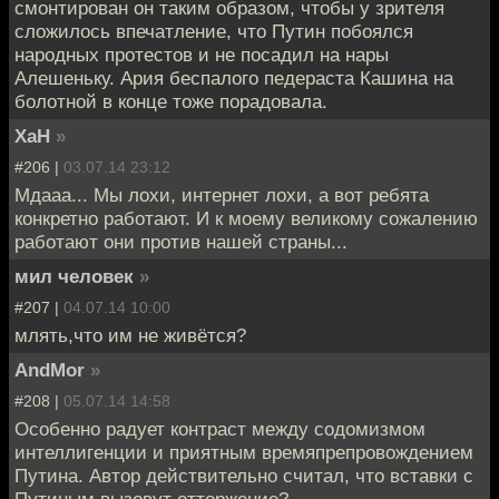
смонтирован он таким образом, чтобы у зрителя
сложилось впечатление, что Путин побоялся
народных протестов и не посадил на нары
Алешеньку. Ария беспалого педераста Кашина на
болотной в конце тоже порадовала.
XaH
»
#206 |
03.07.14 23:12
Мдааа... Мы лохи, интернет лохи, а вот ребята
конкретно работают. И к моему великому сожалению
работают они против нашей страны...
мил человек
»
#207 |
04.07.14 10:00
млять,что им не живётся?
AndMor
»
#208 |
05.07.14 14:58
Особенно радует контраст между содомизмом
интеллигенции и приятным времяпрепровождением
Путина. Автор действительно считал, что вставки с
Путиным вызовут отторжение?