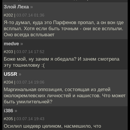
Злой Леха
»
#202 |
03.07.14 01:36
Я-то думал, куда это Парфенов пропал, а он вон где
всплыл. Хотя если быть точным - они все всплыли.
Оно всегда всплывает
medve
»
#203 |
03.07.14 17:52
Боже мой, ну зачем я обедала? И зачем смотрела
эту тошниловку :(
USSR
»
#204 |
03.07.14 19:06
Маргинальная оппозиция, состоящая из детей
околокремлевских личностей и нашистов. Что может
быть умилительней?
i386
»
#205 |
03.07.14 19:43
Осилил шедевр целиком, насмешило, что