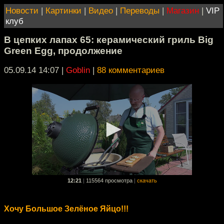
Новости
|
Картинки
|
Видео
|
Переводы
|
Магазин
|
VIP
клуб
В цепких лапах 65: керамический гриль Big
Green Egg, продолжение
05.09.14 14:07
|
Goblin
|
88 комментариев
12:21
|
115564 просмотра
|
скачать
Хочу Большое Зелёное Яйцо!!!