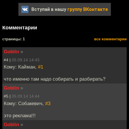
Вступай в нашу
группу ВКонтакте
Комментарии
cтраницы: 1
все комментарии
Goblin
»
#4 |
05.09.14 14:43
Кому: Кайман,
#1
что именно там надо собирать и разбирать?
Goblin
»
#5 |
05.09.14 14:44
Кому: Собакевич,
#3
это реклама!!!
Goblin
»