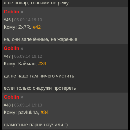
я не повар, тоннами не режу
Goblin
»
#46 |
05.09.14 19:10
Кому: Zx7R,
#42
не, они запечённые, не жареные
Goblin
»
#47 |
05.09.14 19:12
Кому: Кайман,
#39
да не надо там ничего чистить
если только снаружи протереть
Goblin
»
#48 |
05.09.14 19:13
Кому: pavlukha,
#34
грамотные парни научили :)