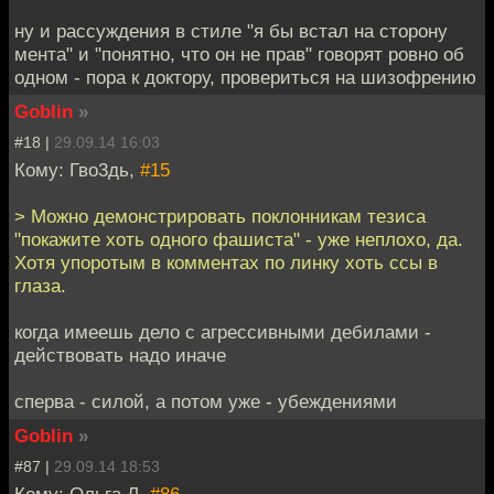
ну и рассуждения в стиле "я бы встал на сторону
мента" и "понятно, что он не прав" говорят ровно об
одном - пора к доктору, провериться на шизофрению
Goblin
»
#18 |
29.09.14 16:03
Кому: Гво3дь,
#15
> Можно демонстрировать поклонникам тезиса
"покажите хоть одного фашиста" - уже неплохо, да.
Хотя упоротым в комментах по линку хоть ссы в
глаза.
когда имеешь дело с агрессивными дебилами -
действовать надо иначе
сперва - силой, а потом уже - убеждениями
Goblin
»
#87 |
29.09.14 18:53
Кому: Ольга Л,
#86