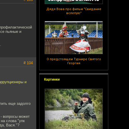
Дядя Вова про фильм "Свидание
вслепую"
"профилактической
все пьяные и
.
О предстоящем Турнире Святого
# 104
Георгия
Картинки
коррупционеры и
олить еще задолго
 - вопросы может
на слова "упк
да, Вася."?