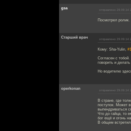
gsa
отправлено 29.09.14 
Посмотрел ролик. 
Старший врач
отправлено 29.09.14 
Кому: Sha-Yulin,
#
Согласен с тобой.
говорить и делать
Но водителю здесь
operkonan
отправлено 29.09.14 
В стране, где тол
поступок. Может в
выпендриваться с
Что до гайца, то 
бог ещё и огонь н
В общем встретили