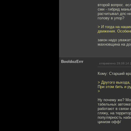
второй вопрос. ес
сми - гибрид мань
расчитывал дпс-н
голову в упор?
> И тогда на наши
движения. Особенн
закон надо уважат
махновщина на дор
BooldozErrr
отправлено 29.09.14 
Кому: Старший вр
> Другого выхода,
При этом бить и р
>
Ну почему же? Мож
табельных автомат
работают в связи с
гляжу, на террит
популярность наби
цинизм офф/