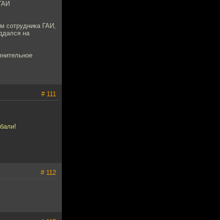
 ГАИ
ям сотрудника ГАИ,
ддался на
лнительное
# 111
ебали!
# 112