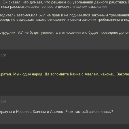
 Он сказал, что думает, что решение об увольнении данного работника
 пока рассматривается вопрос о дисциплинарном взыскании.
 водитель автомобиля был не прав и не подчинился законным требовани
ередь не выдержал такого отношения к своим законнм требованиям и по
трудник ГАИ не будет уволен, а в отношении его будет проведено допо
20:57
 братья. Мы - один народ. Да вспомните Каина с Авелем, наконец. Закол
21:03
краины и России с Каином и Авелем. Чем там всё закончилось?