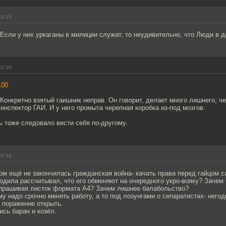
20:19
Если у них уркаганы в милиции служат, то неудивительно, что Люди в 
20:30
100
 Конкретно взятый гаишник неправ. Он говорит, делает много лишнего, ч
 инспектор ГАИ. И у него промыта черепная коробка из-под мозгов.
 тоже следовало вести себя по-другому.
20:36
ком ещё не закончилась гражданская война- качать права перед гайцом
одила рассчитывал, что его обменяют на очередного укро-вояку? Зачем
прашивая листок формата А4? Зачем лишнее балабольство?
ему надо срочно менять работу, а то под лозунгами о сепаратистах- него
а поражение открыть.
сь баран и козёл.