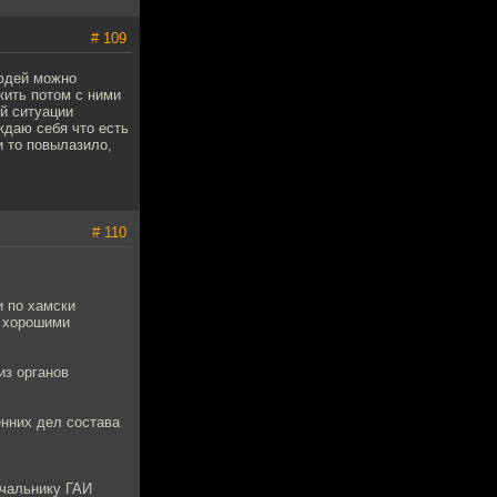
# 109
людей можно
 жить потом с ними
ой ситуации
ждаю себя что есть
и то повылазило,
# 110
и по хамски
е хорошими
из органов
енних дел состава
ачальнику ГАИ