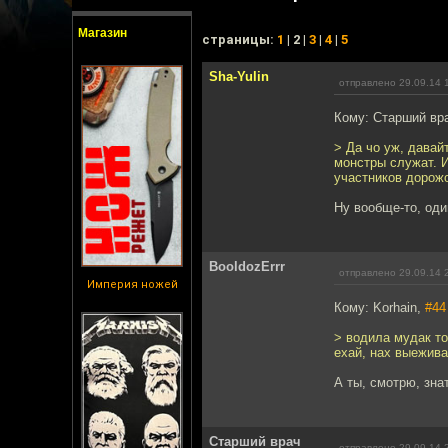
Магазин
cтраницы:
1
| 2 |
3
|
4
|
5
Sha-Yulin
отправлено 29.09.14 
Кому: Старший вр
> Да чо уж, давай
монстры служат. И
участников дорожо
Ну вообще-то, оди
BooldozErrr
отправлено 29.09.14 
Империя ножей
Кому: Korhain,
#44
> водила мудак то
ехай, нах выежива
А ты, смотрю, знат
Старший врач
отправлено 29.09.14 