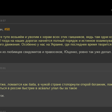
19:57
ач,
#98
те тупо возьмём и уволим к херам всех этих гаишников, ведь там одни 
 тогда на наших дорогах начнётся полный порядок и истинное взаимоув
го движения. Особенно у нас на Украине, где последнее время творится
н из любимцев свидомитов и правосеков, Ющенко, ровно так уже делал.
20:01
тже, ломается как баба, в чужой стране стопорнули открой богажник, по
ться в россии быстрее в асвальт упал бы за такое
ок.
20:02