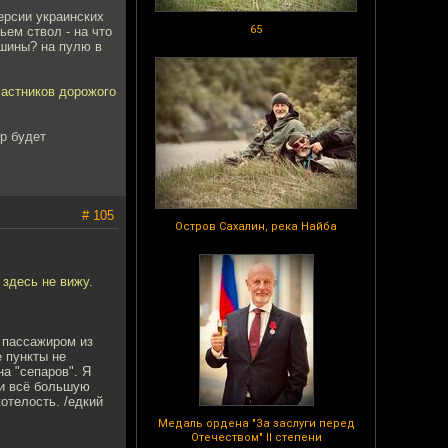
версии украинских
65
ьем ствол - на что
ашины? на пулю в
частников дорожого
ор будет
# 105
Остров Сахалин, река Найба
 здесь не вижу.
с пассажиром из
е пункты не
на "сепаров". Я
ии всё большую
отелость. /едкий
Медаль ордена "За заслуги перед
Отечеством" II степени