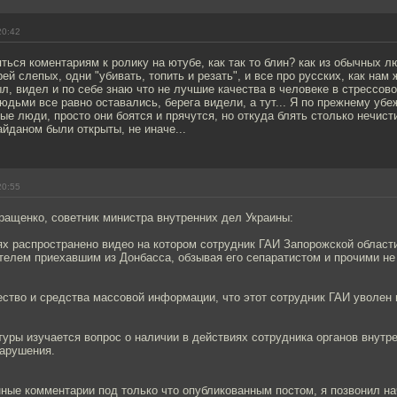
20:42
ться коментариям к ролику на ютубе, как так то блин? как из обычных 
ей слепых, одни "убивать, топить и резать", и все про русских, как нам
л, видел и по себе знаю что не лучшие качества в человеке в стрессов
юдьми все равно оставались, берега видели, а тут... Я по прежнему убе
е люди, просто они боятся и прячутся, но откуда блять столько нечист
айданом были открыты, не иначе...
20:55
ращенко, советник министра внутренних дел Украины:
х распространено видео на котором сотрудник ГАИ Запорожской област
телем приехавшим из Донбасса, обзывая его сепаратистом и прочими н
тво и средства массовой информации, что этот сотрудник ГАИ уволен 
уры изучается вопрос о наличии в действиях сотрудника органов внутр
нарушения.
ные комментарии под только что опубликованным постом, я позвонил н