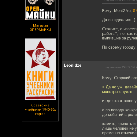
Кому: Ment27ru,
#
Да вы идеалист. )
Магазин
Скажите, а извест
ОПЕРМАЙКИ
работы", т е, как
выпившие за рулем
По своему городу 
Leonidze
отправлено 29.09.14 
Кому: Старший вр
> Да чо уж, давай
монстры служат.
и где это я такое
Советские
учебники 1940-50х
а по поводу конкр
годов
до событий в роли
хамить, кричать и
лишь человек не 
временно отменили