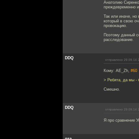
Анатолию Сиренко.
преждевременно и
Так или иначе, но
который в свою оч
провокацию.
Поэтому данный со
расследование.
DDQ
отправлено 29.09.14 
Кому: AE_Zh,
#60
> Ребята, да мы -
Смешно.
DDQ
отправлено 29.09.14 
Я про сравнение У
gsa