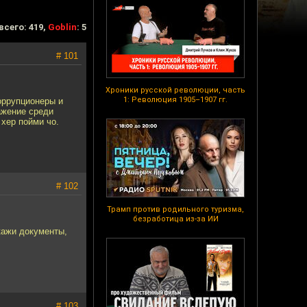
всего: 419,
Goblin
: 5
# 101
Хроники русской революции, часть
1: Революция 1905–1907 гг.
коррупционеры и
ажение среди
 хер пойми чо.
# 102
Трамп против родильного туризма,
безработица из-за ИИ
кажи документы,
# 103