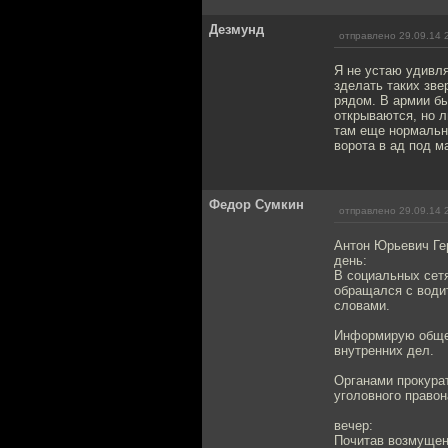
Дезмунд
отправлено 29.09.14 
Я не устаю удивля
зделать таких звер
рядом. В армии бы
открываются, но л
там еще нормальны
ворота в ад под м
Федор Сумкин
отправлено 29.09.14 
Антон Юрьевич Ге
день:
В социальных сетя
обращался с води
словами.
Информирую общес
внутренних дел.
Органами прокурат
уголовного право
вечер:
Почитав возмущен