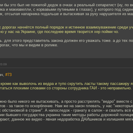
ли бы это был не пожилой дедок в очках а реальный сепаратист (ну, по 
яка и макиавелли, с корвавыми путиными в глазах), у которого под сиден
ик, отсылая напарника подальше и вытаскивая за руку нарушителя из м
х дорогах начнётся полный порядок и истинное взаимоуважение среди у
о у нас на Украине, где последнее время творится хер пойми чо.
ь. для этого представитель закона должен его уважать тоже. а до тех п
огах, что мы и видим в ролике.
20:09
ач,
#73
 кроме как выволочь из ведра и тупо скрутить ласты такому пассажиру я
угаться плохими словами со стороны сотрудника ГАИ - это неправильно.
но было никого не вытаскивать, а просто расстрелять "ведро" вместе 
ов - за такое-то оскорбление. Нам же на закон плевать, у нас "некоторы
 обстановкой в стране". А напоследок - гранату в салон - и свалить всё 
ории бывшего государства украина такие методы работы дорожной полиц
рают, данное же видео - явная недоработка ДАИшников и излишняя мягк