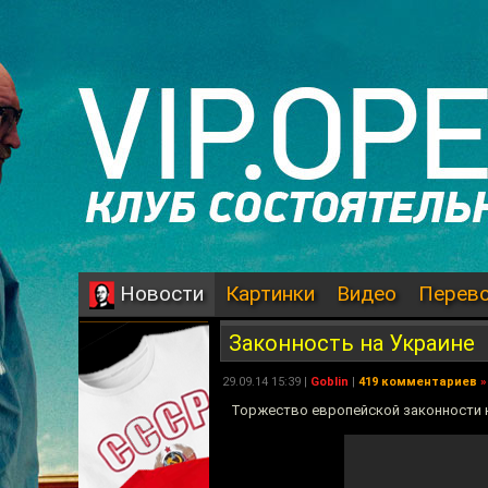
Картинки
Видео
Перев
Новости
Законность на Украине
29.09.14 15:39 |
Goblin
|
419 комментариев
»
Торжество европейской законности н