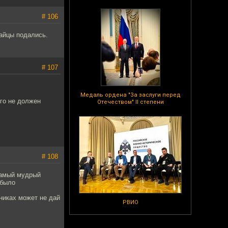
# 106
дайцы подались.
# 107
Медаль ордена "За заслуги перед
его не должен
Отечеством" II степени
# 108
 самый мудрый
 было
дниках может не дай
РВИО