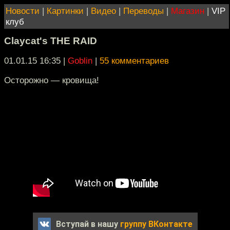
Новости
|
Картинки
|
Видео
|
Переводы
|
Магазин
|
VIP
клуб
Claycat's THE RAID
01.01.15 16:35
|
Goblin
|
55 комментариев
Осторожно — кровища!
Вступай в нашу
группу ВКонтакте