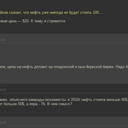
йхов сказал, что нефть уже никогда не будет стоить 100...
ивая цена — $20. К чему и стремятся.
11:11
или, цены на нефть делают на лондонской и нью-йоркской бирже. Надо 
11:11
имаю, объясните камрады-экономисты: в 2010г нефть стоила меньше 40$,
т больше 50$, а евра - 76. В чем смысл?
11:12