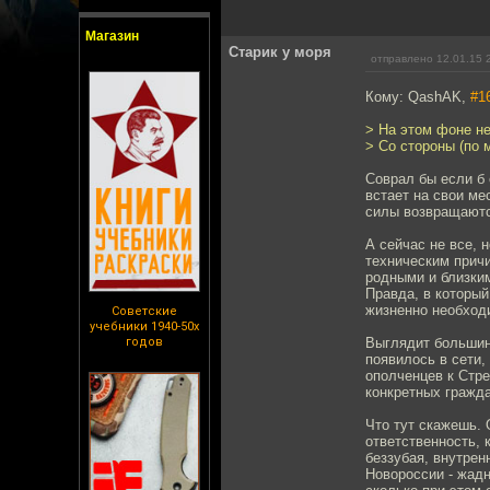
Магазин
Старик у моря
отправлено 12.01.15 
Кому: QashAK,
#1
> На этом фоне не
> Со стороны (по 
Соврал бы если б 
встает на свои ме
силы возвращаютс
А сейчас не все, 
техническим причи
родными и близким
Правда, в который
жизненно необход
Советские
учебники 1940-50х
годов
Выглядит большинс
появилось в сети,
ополченцев к Стре
конкретных гражда
Что тут скажешь. 
ответственность,
беззубая, внутрен
Новороссии - жадн