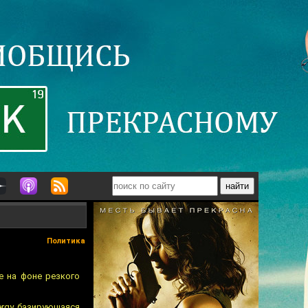
Политика
е на фоне резкого
ergy, базирующаяся