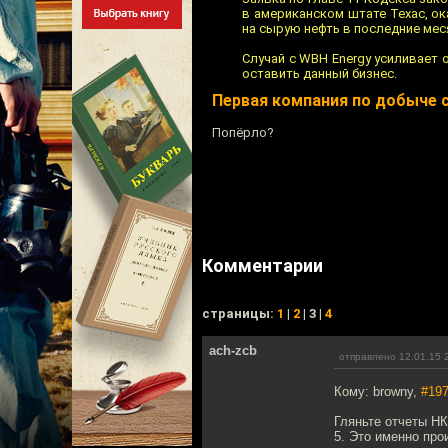
в американском штате Техас, о
на сырую нефть в последние мес
Случай с WBH Energy усиливает 
оставить данный бизнес.
Первая компания по добыче 
Попёрло?
Комментарии
cтраницы:
1
|
2
| 3 |
4
ach-zcb
отправлено 12.01.15 
Кому: browny,
#19
Гляньте отчеты НК
5. Это именно про