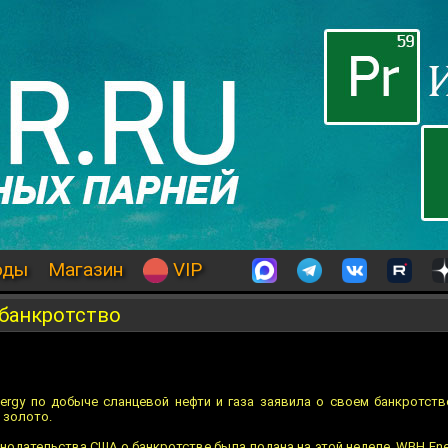
оды
Магазин
VIP
 банкротство
rgy по добыче сланцевой нефти и газа заявила о своем банкротств
 золото.
онодательства США о банкротстве была подана на этой неделе. WBH En