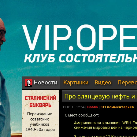
Картинки
Видео
Перев
Новости
Про сланцевую нефть и
11.01.15 12:54 |
Goblin
|
311 комментариев
С мест сообщают:
Американская компания WBH Ene
снижения мировых цен на черное
Заявка по главе 11 Кодекса зак