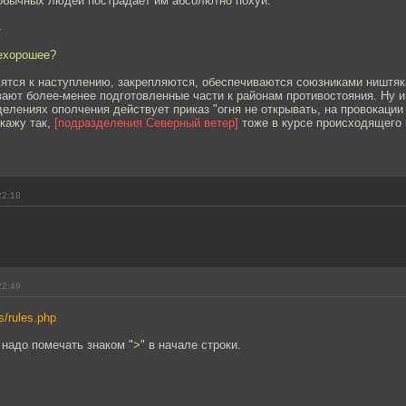
 обычных людей пострадает им абсолютно похуй.
4
нехорошее?
вятся к наступлению, закрепляются, обеспечиваются союзниками ништя
вают более-менее подготовленные части к районам противостояния. Ну и
елениях ополчения действует приказ "огня не открывать, на провокации
кажу так,
[подразделения Северный ветер]
тоже в курсе происходящего 
22:18
22:49
rs/rules.php
надо помечать знаком "
>
" в начале строки.