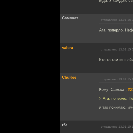
Мда. У каждого с
Самокат
отправлено 13.01.15 
Ага, поперло. Неф
valera
отправлено 13.01.15 
Кто-то там из шейх
ChuKee
отправлено 13.01.15 
Кому: Самокат,
#2
> Ага, поперло. Н
я так понимаю, им
r3r
отправлено 13.01.15 