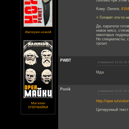
сколько при этом
Кому: Denmir,
#18
> Готовят что-то 
Да, каратели гото
новое мясо, стяги
Империя ножей
некоторых подразд
Но специалисты, с
грозит.
PWBT
отправлено 12.01.15 
Мда.
Ponik
отправлено 12.01.15 
http://oper.ru/visito
Магазин
ОПЕРМАЙКИ
Цитируемый текст 