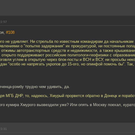
22:57
ря,
#108
го не удивляет. Ни стрельба по известным командирам да начальникам
влениями о "попытке задержания" их прокуратурой, ни постоянные поп
н. отжимы автотранспортных средств и недвижимости, а также крышеван
х открыто поддерживают российские политологи-геофизики с образовани
рговля углем в открытую через блок-посты и ВСН и ВСУ, ни просьбы нек
дан "особо не напрягать укропов до 15-ого, но опинфой помочь бы". Так,
ченца-рэмбу трудно чем удивить, да.
аря МГБ ДНР, то, надеюсь, Хмурый прорвется обратно в Донецк и поработ
го кумира Хмурого вызвездили уже? Или опять в Москву поехал, курат
23:31