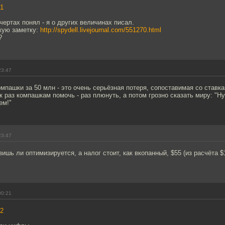
1
чертах понял - я о других величинах писал.
кую заметку:
http://spydell.livejournal.com/551270.html
?
23:47
омпашки за 50 млн - это очень серьёзная потеря, сопоставимая со ставк
ак раз компашкам помочь - раз плюнуть, а потом грозно сказать миру: "Ну
ем!"
23:47
вишь ли оптимизируется, а налог стоит, как вкопанный, $55 (из расчёта $
00:21
2