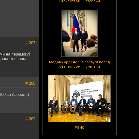
Отечеством" II степени
# 207
ами на перемогу!
, мы-то своим
Медаль ордена "За заслуги перед
Отечеством" II степени
# 208
100 за баррель),
# 209
РВИО