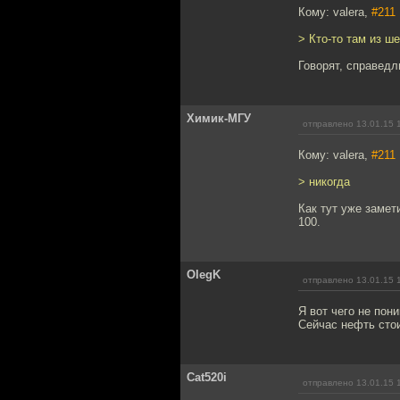
Кому: valera,
#211
> Кто-то там из ше
Говорят, справедл
Химик-МГУ
отправлено 13.01.15 
Кому: valera,
#211
> никогда
Как тут уже замет
100.
OlegK
отправлено 13.01.15 
Я вот чего не пон
Сейчас нефть стои
Cat520i
отправлено 13.01.15 