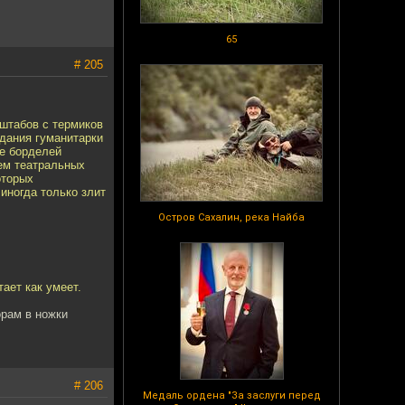
65
# 205
 штабов с термиков
адания гуманитарки
ие борделей
ем театральных
оторых
 иногда только злит
Остров Сахалин, река Найба
ает как умеет.
орам в ножки
# 206
Медаль ордена "За заслуги перед