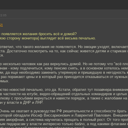
22:05
61
 появляется желания бросить всё и домой?
мою сторону монитора) выглядит всё весьма печально.
ответил, что такого желания не появляется. Но эмоции уходят, включает
ста. Достаточно посмотреть на то, как сейчас живется детям и старикам
я.
но несколько человек как раз вернулись домой. Но не потому что "всё пло
нам - кому подлечиться, кому пенсию снять, а в основном хотелось нем
и, да еще необходимо заменить утерянную и пришедшую в негодность ма
 раз поражают цены и в который раз приходится отказываться от нужных
имых.
тво новостей печально, это да. Кстати, обратил тут позавчера внимание
 в частности на ютубе, видео-обращений отдельных командиров и целых
лкову с просьбами вернуться и навести порядок, а также с жалобами на
н у власти в ДНР и ЛНР.
Очень не хватает в руководстве РФ решительности и способности брать 
 которой обладали Иосиф Виссарионович и Лаврентий Павлович. Внешня
няя аморфная, а система научилась прощать в полный рост. От того про
ым пидарасам у власти интересно только бабло, а под какими флагами е