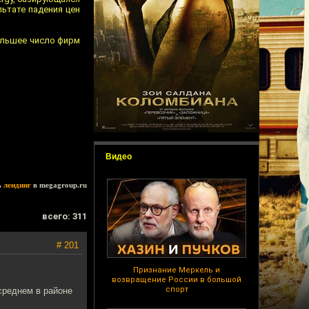
ьтате падения цен
большее число фирм
Видео
ь
лендинг
в megagroup.ru
всего: 311
# 201
Признание Меркель и
возвращение России в большой
спорт
 среднем в районе