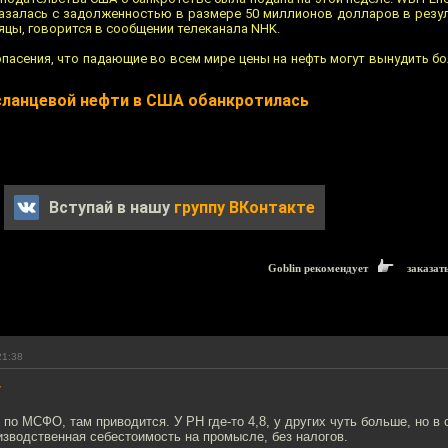
казалась с задолженностью в размере 50 миллионов долларов в резул
яцы, говорится в сообщении телеканала NHK.
опасения, что падающие во всем мире цены на нефть могут вынудить 
сланцевой нефти в США обанкротилась
Вступай в нашу
группу ВКонтакте
Goblin рекомендует
заказат
21:38
7
 по МСФО, там приводится. У РН где-то 4,8, у других чуть больше, но в
изводственная себестоимость на промысле, без налогов.