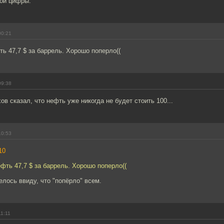
вои цифры.
00:21
ть 47,7 $ за баррель. Хорошо поперло((
09:38
ов сказал, что нефть уже никогда не будет стоить 100...
10:53
10
ефть 47,7 $ за баррель. Хорошо поперло((
елось ввиду, что "попёрло" всем.
11:11