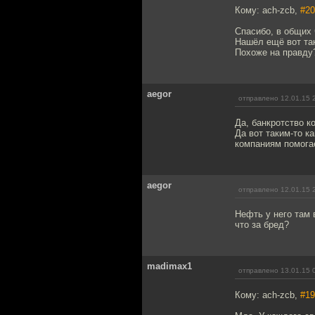
Кому: ach-zcb,
#20
Спасибо, в общих 
Нашёл ещё вот та
Похоже на правду
aegor
отправлено 12.01.15 
Да, банкротство к
Да вот таким-то к
компаниям помога
aegor
отправлено 12.01.15 
Нефть у него там 
что за бред?
madimax1
отправлено 13.01.15 
Кому: ach-zcb,
#19