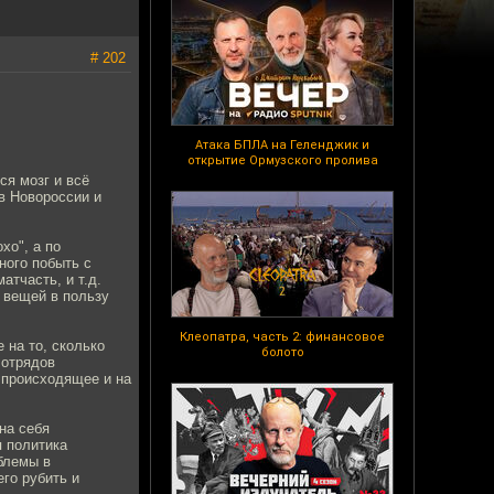
# 202
Атака БПЛА на Геленджик и
открытие Ормузского пролива
ся мозг и всё
 в Новороссии и
хо", а по
ного побыть с
тчасть, и т.д.
 вещей в пользу
Клеопатра, часть 2: финансовое
 на то, сколько
болото
 отрядов
 происходящее и на
на себя
я политика
блемы в
го рубить и