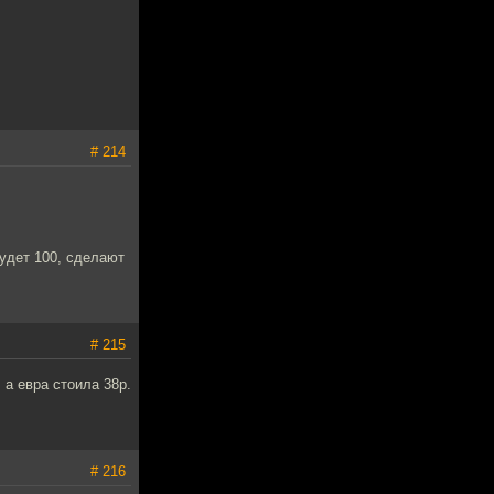
# 214
будет 100, сделают
# 215
 а евра стоила 38р.
# 216