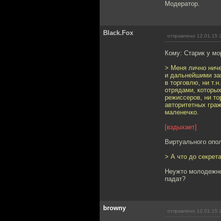
Модератор.
Black.Fox
отправлено 12.01.15 
Кому: Старик у мо
> Меня лично ниче
и дальнейшими зая
в торговлю, ни т.
отрядами, которы
режиссеров, ни то
авторитетных граж
маленечко.
[вздыхает]
Виртуального опол
> А что до секрет
Неужто молодежно
падат?
browny
отправлено 12.01.15 