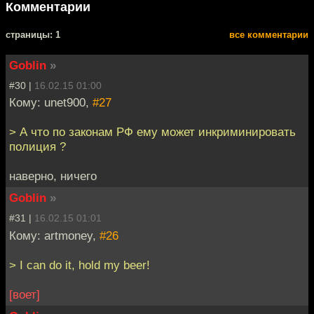
Комментарии
cтраницы: 1
все комментарии
Goblin
»
#30 |
16.02.15 01:00
Кому: unet900,
#27
> А что по законам РФ ему может инкриминировать
полиция ?
наверно, ничего
Goblin
»
#31 |
16.02.15 01:01
Кому: artmoney,
#26
> I can do it, hold my beer!
[воет]