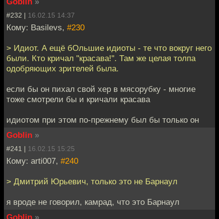
Goblin
»
#232 |
16.02.15 14:37
Кому: Basilevs,
#230
> Идиот. А ещё бОльшие идиоты - те что вокруг него
были. Кто кричал "красава!". Там же целая толпа
одобряющих зрителей была.
если бы он пихал свой хер в мясорубку - многие
тоже смотрели бы и кричали красава
идиотом при этом по-прежнему был бы только он
Goblin
»
#241 |
16.02.15 15:25
Кому: arti007,
#240
> Дмитрий Юрьевич, только это не Барнаул
я вроде не говорил, камрад, что это Барнаул
Goblin
»