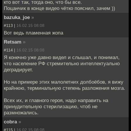
кто вот так, тогда оно, что бы все.
Поцанчик в конце видео чётко пояснил, зачем ))
bazuka_joe
»
#113 |
16.02.15 08:08
Вот ведь пламенная жопа
Retsam
»
#114 |
16.02.15 08:08
Я конечно уже давно видел и слышал, и понимал,
что население РФ стремительно интеллектуально
деградирует.
Но на примере этих малолетних долбоёбов, я вижу
крайнюю, терминальную степень разложения мозга.
Всех их, и главного героя, надо направить на
принудительную стерилизацию, чтоб не
размножались.
cobra
»
#115 |
16.02.15 08:08