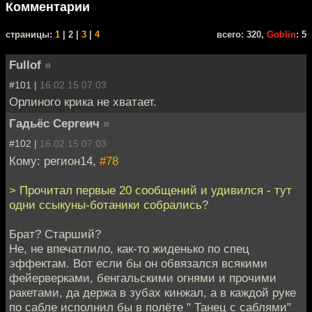
Комментарии
cтраницы:
1
| 2 |
3
|
4
всего: 320,
Goblin
: 5
Fullof
»
#101 |
16.02.15 07:03
Орлиного крика не хватает.
Гадьёс Сергеич
»
#102 |
16.02.15 07:03
Кому: регион14,
#78
> Прочитал первые 20 сообщений и удивился - тут
одни ссыкуны-ботаники собрались?
Брат? Старший?
Не, не впечатлило, как-то жиденько по спец
эффектам. Вот если бы он обвязался всякими
фейерверками, бенгальскими огнями и прочими
ракетами, да держа в зубах кинжал, а в каждой руке
по сабле исполнил бы в полёте " Танец с саблями"