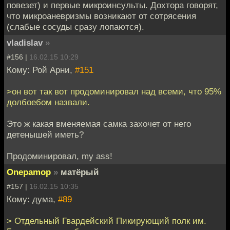
повезет) и первые микроинсульты. Дохтора говорят,
что микроаневризмы возникают от сотрясения
(слабые сосуды сразу лопаются).
vladislav
»
#156 |
16.02.15 10:29
Кому: Рой Арни,
#151
>он вот так вот продоминировал над всеми, что 95%
долбоебом назвали.
Это ж какая вменяемая самка захочет от него
детенышей иметь?
Продоминировал, my ass!
Onepamop
»
матёрый
#157 |
16.02.15 10:35
Кому: дума,
#89
> Отдельный Гвардейский Пикирующий полк им.