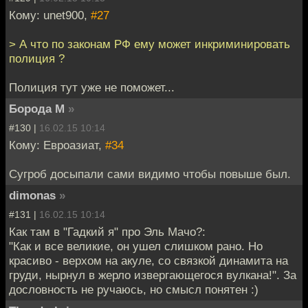
Кому: unet900,
#27
> А что по законам РФ ему может инкриминировать
полиция ?
Полиция тут уже не поможет...
Борода М
»
#130 |
16.02.15 10:14
Кому: Евроазиат,
#34
Сугроб досыпали сами видимо чтобы повыше был.
dimonas
»
#131 |
16.02.15 10:14
Как там в "Гадкий я" про Эль Мачо?:
"Как и все великие, он ушел слишком рано. Но
красиво - верхом на акуле, со связкой динамита на
груди, нырнул в жерло извергающегося вулкана!". За
дословность не ручаюсь, но смысл понятен :)