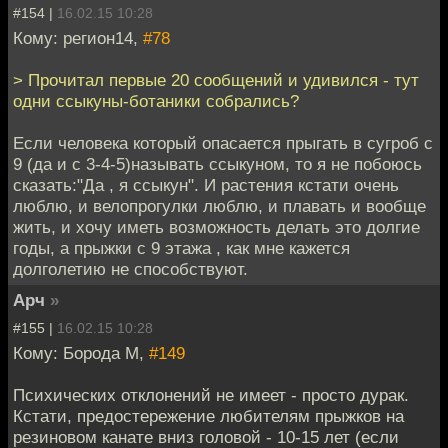
#154 |
16.02.15 10:28
Кому: регион14,
#78
> Прочитал первые 20 сообщений и удивился - тут
одни ссыкуны-ботаники собрались?
Если человека который опасается прыгать в сугроб с
9 (да и с 3-4-5)называть ссыкуном, то я не побоюсь
сказать:"Да , я ссыкун". И растения кстати очень
люблю, и велопрогулки люблю, и плавать и вообще
жить, и хочу иметь возможность делать это долгие
годы, а прыжки с 9 этажа , как мне кажется
долголетию не способствуют.
Арч
»
#155 |
16.02.15 10:28
Кому: Борода М,
#149
Психических отклонений не имеет - просто дурак.
Кстати, предостережение любителям прыжков на
резиновом канате вниз головой - 10-15 лет (если