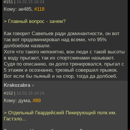
#151 |
16.02.15 10:24
Кому: ae485,
#118
> Главный вопрос - зачем?
Как говорит Савельев ради доминантности, он вот
так вот продоминировал над всеми, что 95%
долбоебом назвали.
Хотя что такого непонятно, вон люди с такой высоты
в воду прыгают, так их спортсменами называют.
Судя по описанию, он долго тренировался, прыгал с
5 этажек и осознанно, трезвый совершил прыжок.
Вот если бы пьяный и на спор, тогда да долбоеб.
Krakozabra
»
#152 |
16.02.15 10:24
Кому: дума,
#89
> Отдельный Гвардейский Пикирующий полк им.
Гастэло...