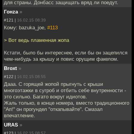
для страны. Донбасс защищать вряд ли поедут.
Гонzа
»
#121 |
16.02.15 08:39
Кому: bazuka_joe,
#113
> Вот ведь пламенная жопа
Кстати, было бы интереснее, если бы он зацепился
чем-нибудь за крышу и повис орущим факелом.
Broxt
»
#122 |
16.02.15 08:55
Дааа. С горящей жопой прыгнуть с крыши
многоэтажки в сугроб и отбить себе внутренности -
это сильно. Багато вокруг идиотов.
Жаль только, в конце номера, вместо традиционного
"Ап!" он прогундел "откапывайте". Смазал
впечатление.
URAS
»
#123 |
16.02.15 08:57