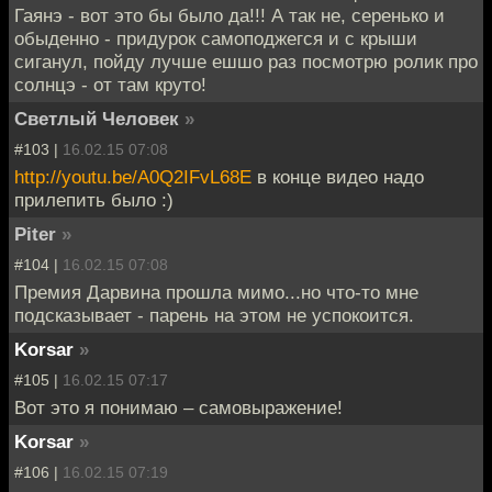
Гаянэ - вот это бы было да!!! А так не, серенько и
обыденно - придурок самоподжегся и с крыши
сиганул, пойду лучше ешшо раз посмотрю ролик про
солнцэ - от там круто!
Светлый Человек
»
#103 |
16.02.15 07:08
http://youtu.be/A0Q2IFvL68E
в конце видео надо
прилепить было :)
Piter
»
#104 |
16.02.15 07:08
Премия Дарвина прошла мимо...но что-то мне
подсказывает - парень на этом не успокоится.
Korsar
»
#105 |
16.02.15 07:17
Вот это я понимаю – самовыражение!
Korsar
»
#106 |
16.02.15 07:19