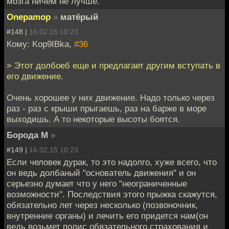
мозга ничем не лучше.
Onepamop
»
матёрый
#148 |
16.02.15 10:23
Кому: Kop9IBka,
#36
> Этот долбоеб еще и предлагает другим вступать в
его движение.
Очень хорошее у них движение. Надо только через
раз - раз с крыши прыгаешь, раз на барже в море
выходишь. А то некоторые высоты боятся.
Борода М
»
#149 |
16.02.15 10:23
Если человек дурак, то это надолго, хуже всего, что
он ведь долбаный "основатель движения" и он
серьезно думает что у него "неограниченные
возможности". Последствия этого прыжка скажутся,
обязательно лет через несколько (позвоночник,
внутренние органы) и лечить его придется нам(он
ведь возьмет полис обязательного страхования и