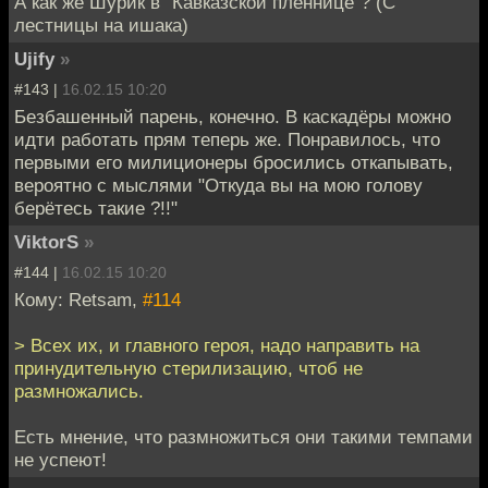
А как же Шурик в "Кавказской пленнице"? (С
лестницы на ишака)
Ujify
»
#143 |
16.02.15 10:20
Безбашенный парень, конечно. В каскадёры можно
идти работать прям теперь же. Понравилось, что
первыми его милиционеры бросились откапывать,
вероятно с мыслями "Откуда вы на мою голову
берётесь такие ?!!"
ViktorS
»
#144 |
16.02.15 10:20
Кому: Retsam,
#114
> Всех их, и главного героя, надо направить на
принудительную стерилизацию, чтоб не
размножались.
Есть мнение, что размножиться они такими темпами
не успеют!