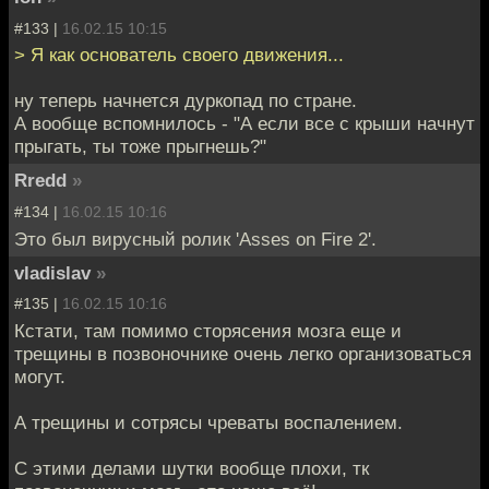
#133 |
16.02.15 10:15
> Я как основатель своего движения...
ну теперь начнется дуркопад по стране.
А вообще вспомнилось - "А если все с крыши начнут
прыгать, ты тоже прыгнешь?"
Rredd
»
#134 |
16.02.15 10:16
Это был вирусный ролик 'Asses on Fire 2'.
vladislav
»
#135 |
16.02.15 10:16
Кстати, там помимо сторясения мозга еще и
трещины в позвоночнике очень легко организоваться
могут.
А трещины и сотрясы чреваты воспалением.
С этими делами шутки вообще плохи, тк