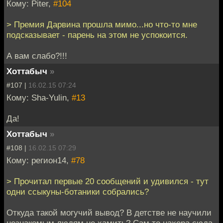
Кому: Piter,
#104
> Премия Дарвина прошла мимо...но что-то мне
подсказывает - парень на этом не успокоится.
А вам слабо?!!!
Хоттабыч
»
#107 |
16.02.15 07:24
Кому: Sha-Yulin,
#13
Да!
Хоттабыч
»
#108 |
16.02.15 07:29
Кому: регион14,
#78
> Прочитал первые 20 сообщений и удивился - тут
одни ссыкуны-ботаники собрались?
Откуда такой могучий вывод? В детстве не научили
незнакомым людям не хамить? Сам то нахера сюда