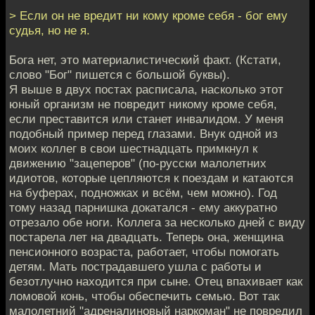
> Если он не вредит ни кому кроме себя - бог ему
судья, но не я.
Бога нет, это материалистический факт. (Кстати,
слово "Бог" пишется с большой буквы).
Я выше в двух постах расписала, насколько этот
юный организм не повредит никому кроме себя,
если преставится или станет инвалидом. У меня
подобный пример перед глазами. Внук одной из
моих коллег в свои шестнадцать примкнул к
движению "зацеперов" (по-русски малолетних
идиотов, которые цепляются к поездам и катаются
на буферах, подножках и всём, чем можно). Год
тому назад парнишка докатался - ему аккуратно
отрезало обе ноги. Коллега за несколько дней с виду
постарела лет на двадцать. Теперь она, женщина
пенсионного возраста, работает, чтобы помогать
детям. Мать пострадавшего ушла с работы и
безотлучно находится при сыне. Отец впахивает как
ломовой конь, чтобы обеспечить семью. Вот так
малолетний "адреналиновый наркоман" не повредил