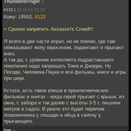
Thunderbringer
»
#132 |
16.02.15 10:14
Кому: URAS,
#123
> Срочно запретить Assassin's Creed!!!
Я всего в две части играл, но не помню, где там
обмазывают жопу керосином, поджигают и прыгают
вниз.
А так да, с уровнем интеллекта подрастающего
поколения надо запрещать Тома и Джерри, Ну
Погоди, Человека-Паука и все фильмы, книги и игры
про цирк.
Кстати, есть такое клише в приключенческих
фильмах и книгах - когда герой прыгает с крыши, из
окна, с забора и так далее с высоты 3-5 с лишним
метров в седло. В реале это будет перелом
позвоночника у лошади и яйца в смятку у
прыгающего.
ion
»