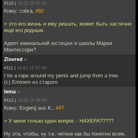
#110 |
16.02.15 07:32
Кому: cobra,
#92
> это его жизнь и ему решать, может быть частично
ещё его родным.
Адепт ювенальной юстиции и школы Марии
Монтессори?
Zlovred
»
#111 |
16.02.15 07:38
I tie a rope around my penis and jump from a tree.
(c) Eminem из старого
lema
»
#112 |
16.02.15 08:00
Кому: Evgenij aus K.,
#47
> У меня только один вопрос - НАХЕРА?????
Ну эта, чтобы, ну т.е. чёткое как бы понятно всем,