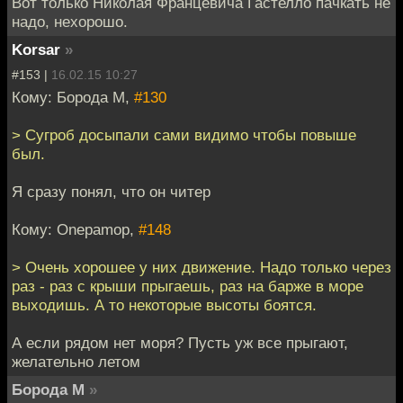
Вот только Николая Францевича Гастелло пачкать не
надо, нехорошо.
Korsar
»
#153 |
16.02.15 10:27
Кому: Борода М,
#130
> Сугроб досыпали сами видимо чтобы повыше
был.
Я сразу понял, что он читер
Кому: Onepamop,
#148
> Очень хорошее у них движение. Надо только через
раз - раз с крыши прыгаешь, раз на барже в море
выходишь. А то некоторые высоты боятся.
А если рядом нет моря? Пусть уж все прыгают,
желательно летом
Борода М
»