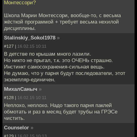
Монтессори?
Школа Марии Монтессори, вообще-то, с весьма
жёсткой программой + требует весьма нехилой
дисциплины.
Stalinskiy_Sokol1978
»
#127 |
16.02.15 10:11
В детстве по крышам много лазили.
Но никто не прыгал, т.к. это ОЧЕНЬ страшно.
Инстинкт самосохранения-сильная вещь.
Не думаю, что у парня будут последователи, этот
экземпляр-единичен.
МихалСаныч
»
#128 |
16.02.15 10:11
Неплохо, неплохо. Надо такого парня паклей
обмотать и раз в месяц будет трубы на ГРЭСе
чистить.
Counselor
»
#129 |
16.02.15 10:13