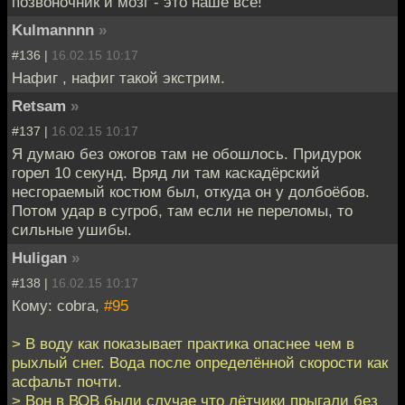
позвоночник и мозг - это наше всё!
Kulmannnn
»
#136 |
16.02.15 10:17
Нафиг , нафиг такой экстрим.
Retsam
»
#137 |
16.02.15 10:17
Я думаю без ожогов там не обошлось. Придурок
горел 10 секунд. Вряд ли там каскадёрский
несгораемый костюм был, откуда он у долбоёбов.
Потом удар в сугроб, там если не переломы, то
сильные ушибы.
Huligan
»
#138 |
16.02.15 10:17
Кому: cobra,
#95
> В воду как показывает практика опаснее чем в
рыхлый снег. Вода после определённой скорости как
асфальт почти.
> Вон в ВОВ были случае что лётчики прыгали без