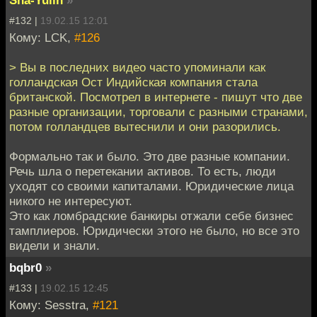
Sha-Yulin
»
#132 |
19.02.15 12:01
Кому: LCK,
#126
> Вы в последних видео часто упоминали как
голландская Ост Индийская компания стала
британской. Посмотрел в интернете - пишут что две
разные организации, торговали с разными странами,
потом голландцев вытеснили и они разорились.
Формально так и было. Это две разные компании.
Речь шла о перетекании активов. То есть, люди
уходят со своими капиталами. Юридические лица
никого не интересуют.
Это как ломбрадские банкиры отжали себе бизнес
тамплиеров. Юридически этого не было, но все это
видели и знали.
bqbr0
»
#133 |
19.02.15 12:45
Кому: Sesstra,
#121