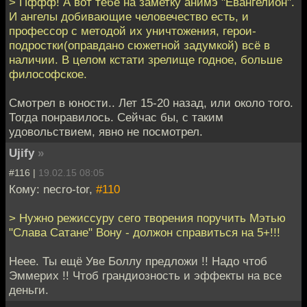
> Пффф! А вот тебе на заметку анимэ "Евангелион".
И ангелы добивающие человечество есть, и
профессор с методой их уничтожения, герои-
подростки(оправдано сюжетной задумкой) всё в
наличии. В целом кстати зрелище годное, больше
философское.
Смотрел в юности.. Лет 15-20 назад, или около того.
Тогда понравилось. Сейчас бы, с таким
удовольствием, явно не посмотрел.
Ujify
»
#116 |
19.02.15 08:05
Кому: necro-tor,
#110
> Нужно режиссуру сего творения поручить Мэтью
"Слава Сатане" Вону - должон справиться на 5+!!!
Неее. Ты ещё Уве Боллу предложи !! Надо чтоб
Эммерих !! Чтоб грандиозность и эффекты на все
деньги.