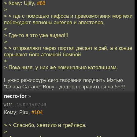
> Кому: Ujify,
#88
>
> > где с помощью пафоса и превозмогания морпехи
побеждают легионы ангелов и апостолов,
>
> Где-то я это уже видел!!!
>
> > отправляют через портал десант в рай, а в конце
взрывают бога атомной бомбой
>
> Пока низя, у них же номинально католицизм.
Нужно режиссуру сего творения поручить Мэтью
"Слава Сатане" Вону - должон справиться на 5+!!!
necro-tor
»
#111 |
19.02.15 07:49
Кому: Pirx,
#104
> > Спасибо, хватило и трейлера.
>