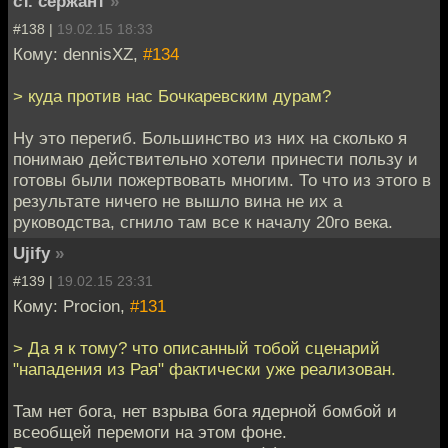
ст. сержант
»
#138 |
19.02.15 18:33
Кому: dennisXZ,
#134
> куда против нас Бочкаревским дурам?
Ну это перегиб. Большинство из них на сколько я
понимаю действительно хотели принести пользу и
готовы были пожертвовать многим. То что из этого в
результате ничего не вышло вина не их а
руководства, сгнило там все к началу 20го века.
Ujify
»
#139 |
19.02.15 23:31
Кому: Procion,
#131
> Да я к тому? что описанный тобой сценарий
"нападения из Рая" фактически уже реализован.
Там нет бога, нет взрыва бога ядерной бомбой и
всеобщей перемоги на этом фоне.