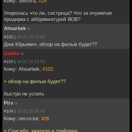
Кому: Sesstra,
#24
Упоролась что ли, сестрица? Что за очумелая
придирка с аббревиатурой ВОВ?
Ahsarbek
»
#102 |
18.02.15 23:52
Дим Юрьевич, обзор на фильм будет??
Goblin
»
#103 |
18.02.15 23:53
Кому: Ahsarbek,
#102
> обзор на фильм будет??
быстро не успеть
Pirx
»
#104 |
19.02.15 00:05
Кому: necro-tor,
#26
> Спасибо, хватило и трейлера.