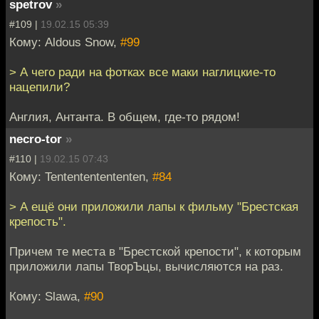
spetrov
»
#109 |
19.02.15 05:39
Кому: Aldous Snow,
#99
> А чего ради на фотках все маки наглицкие-то
нацепили?
Англия, Антанта. В общем, где-то рядом!
necro-tor
»
#110 |
19.02.15 07:43
Кому: Tentententententen,
#84
> А ещё они приложили лапы к фильму "Брестская
крепость".
Причем те места в "Брестской крепости", к которым
приложили лапы ТворЪцы, вычисляются на раз.
Кому: Slawa,
#90