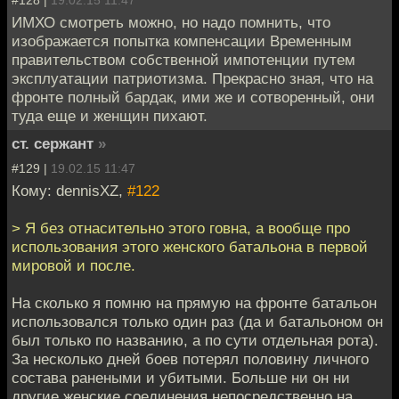
#128 |
19.02.15 11:47
ИМХО смотреть можно, но надо помнить, что
изображается попытка компенсации Временным
правительством собственной импотенции путем
эксплуатации патриотизма. Прекрасно зная, что на
фронте полный бардак, ими же и сотворенный, они
туда еще и женщин пихают.
ст. сержант
»
#129 |
19.02.15 11:47
Кому: dennisXZ,
#122
> Я без отнасительно этого говна, а вообще про
использования этого женского батальона в первой
мировой и после.
На сколько я помню на прямую на фронте батальон
использовался только один раз (да и батальоном он
был только по названию, а по сути отдельная рота).
За несколько дней боев потерял половину личного
состава ранеными и убитыми. Больше ни он ни
другие женские соединения непосредственно на