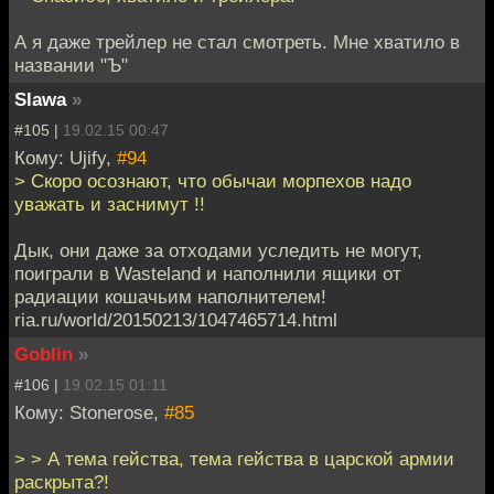
А я даже трейлер не стал смотреть. Мне хватило в
названии "Ъ"
Slawa
»
#105 |
19.02.15 00:47
Кому: Ujify,
#94
> Скоро осознают, что обычаи морпехов надо
уважать и заснимут !!
Дык, они даже за отходами уследить не могут,
поиграли в Wasteland и наполнили ящики от
радиации кошачьим наполнителем!
ria.ru/world/20150213/1047465714.html
Goblin
»
#106 |
19.02.15 01:11
Кому: Stonerose,
#85
> > А тема гейства, тема гейства в царской армии
раскрыта?!