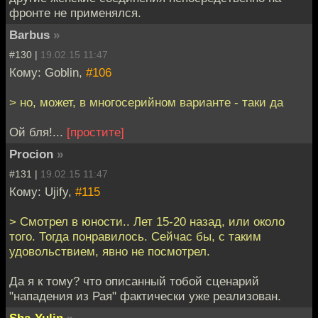
фронте не применялся.
Barbus
»
#130 |
19.02.15 11:47
Кому: Goblin,
#106
> но, может, в многосерийном варианте - таки да
Ой бля!...
[простите]
Procion
»
#131 |
19.02.15 11:47
Кому: Ujify,
#115
> Смотрел в юности.. Лет 15-20 назад, или около
того. Тогда понравилось. Сейчас бы, с таким
удовольствием, явно не посмотрел.
Да я к тому? что описанный тобой сценарий
"нападения из Рая" фактически уже реализован.