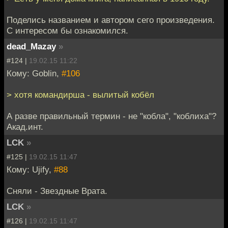
Поделись названием и автором сего произведения.
С интересом бы ознакомился.
dead_Mazay
»
#124 |
19.02.15 11:22
Кому: Goblin,
#106
> хотя командирша - вылитый кобёл
А разве правильный термин - не "кобла", "коблиха"?
Акад.инт.
LCK
»
#125 |
19.02.15 11:47
Кому: Ujify,
#88
Сняли - Звездные Врата.
LCK
»
#126 |
19.02.15 11:47