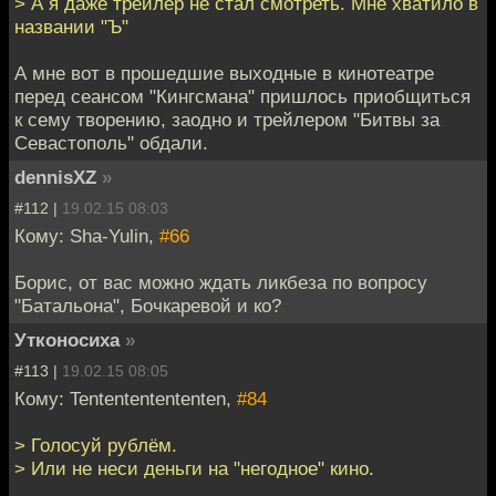
> А я даже трейлер не стал смотреть. Мне хватило в
названии "Ъ"
А мне вот в прошедшие выходные в кинотеатре
перед сеансом "Кингсмана" пришлось приобщиться
к сему творению, заодно и трейлером "Битвы за
Севастополь" обдали.
dennisXZ
»
#112 |
19.02.15 08:03
Кому: Sha-Yulin,
#66
Борис, от вас можно ждать ликбеза по вопросу
"Батальона", Бочкаревой и ко?
Утконосиха
»
#113 |
19.02.15 08:05
Кому: Tentententententen,
#84
> Голосуй рублём.
> Или не неси деньги на "негодное" кино.