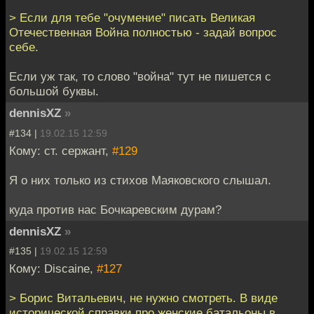
> Если для тебе "очумение" писать Великая
Отечественная Война полностью - задай вопрос
себе.
Если уж так, то слово "война" тут не пишется с
большой буквы.
dennisXZ
»
#134 |
19.02.15 12:59
Кому: ст. сержант,
#129
Я о них только из стихов Маяковского слышал.
куда против нас Бочкаревским дурам?
dennisXZ
»
#135 |
19.02.15 12:59
Кому: Discaine,
#127
> Борис Витальевич, не нужно смотреть. В виде
исторической справки про женские батальоны в