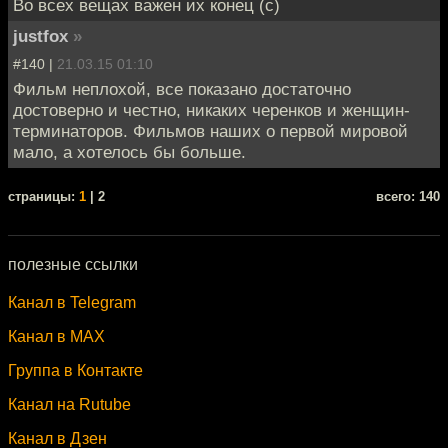
Во всех вещах важен их конец (с)
justfox
»
#140 |
21.03.15 01:10
Фильм неплохой, все показано достаточно
достоверно и честно, никаких черенков и женщин-
терминаторов. Фильмов наших о первой мировой
мало, а хотелось бы больше.
cтраницы:
1
| 2
всего: 140
полезные ссылки
Канал в Telegram
Канал в MAX
Группа в Контакте
Канал на Rutube
Канал в Дзен