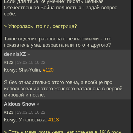
Если для тебе "очумение" писать Великая
Отечественная Война полностью - задай вопрос
себе.
> Упоролась что ли, сестрица?
Такое ведение разговора с незнакомыми - это
показатель ума, возраста или того и другого?
dennisXZ
»
#122 |
19.02.15 10:22
Кому: Sha-Yulin,
#120
Я без отнасительно этого говна, а вообще про
использования этого женского батальона в первой
мировой и после.
Aldous Snow
»
#123 |
19.02.15 10:22
Кому: Утконосиха,
#113
> Есть у меня дома книга, написанная в 1916 году.