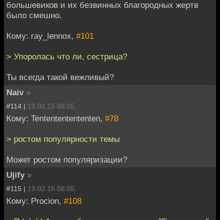
большевиков и их безвинных благородных жертв
было смешно.
Кому: ray_lennox,
#101
> Упоролась что ли, сестрица?
Ты всегда такой вежливый?
Naiv
»
#114 |
19.02.15 08:05
Кому: Tentententententen,
#78
> ростом популярности темы
Может ростом популяризации?
Ujify
»
#115 |
19.02.15 08:05
Кому: Procion,
#108