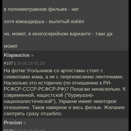
в полнометражном фильме - нет
хотя командирша - вылитый кобёл
но, может, в многосерийном варианте - таки да
может
Klapaucius
»
#107 |
19.02.15 01:29
На фотке Угольников со артистами стоят с
символами мака, а не с георгиевскими ленточками.
Насколько это исторично (по отношению к РИ-
РСФСР-СССР-РСФСР-РФ)? Полагаю нинасколько. К
современной, нацистской ("буржуазно-
националистической"), Украине имеет некоторое
отношение. Таков наверное и весь фильм. Желание
смотреть сразу отшибло.
Procion
»
#108 |
19.02.15 01:29