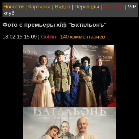
Новости
|
Картинки
|
Видео
|
Переводы
|
Магазин
|
VIP
клуб
Фото с премьеры х/ф "Батальонъ"
18.02.15 15:09
|
Goblin
|
140 комментариев