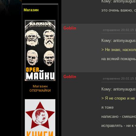
Кому: antonyaugus
Магазин
это очень важно, 
Goblin
отправлено 20.02.15 
Кому: antonyaugus
> Не знаю, наскол
на всякий пожарны
Goblin
отправлено 20.02.15 
Магазин
Кому: antonyaugus
ОПЕРМАЙКИ
> Я не спорю и не
я тоже
написано - смешн
исправлять - ни к