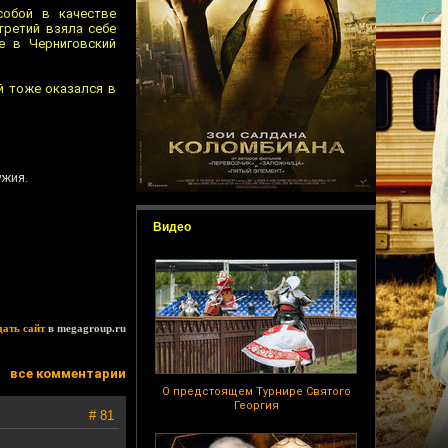
собой в качестве
третий взяла себе
е в Черниговский
й тоже оказался в
ужия.
Видео
дать сайт
в megagroup.ru
все комментарии
О предстоящем Турнире Святого
Георгия
# 81