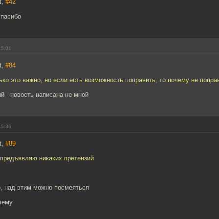
t,
#42
спасибо
15:01
t,
#84
ько это важно, но если есть возможность поправить, то почему не попра
й - новость написана не мной
15:36
t,
#89
 предъявляю никаких претензий
о, над этим можно посмеяться
 чему