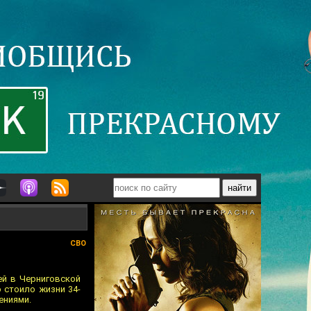
СВО
ей в Черниговской
 стоило жизни 34-
ениями.