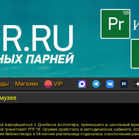
оды
Магазин
VIP
музее
ва вернувшегося с Донбасса волонтера, принесшего в школьный муз
й гранатомет РПГ-18. Оружие сработало в методическом кабинете, это
няя библиотекарь и 54-летняя учительница отделались осколочными ран