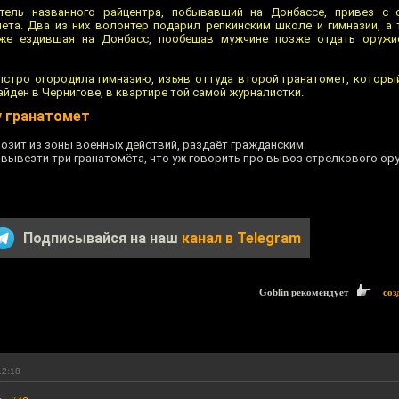
итель названного райцентра, побывавший на Донбассе, привез с 
мета. Два из них волонтер подарил репкинским школе и гимназии, а 
оже ездившая на Донбасс, пообещав мужчине позже отдать оружи
стро огородила гимназию, изъяв оттуда второй гранатомет, которы
айден в Чернигове, в квартире той самой журналистки.
у гранатомет
возит из зоны военных действий, раздаёт гражданским.
 вывезти три гранатомёта, что уж говорить про вывоз стрелкового ор
Подписывайся на наш
канал в Telegram
Goblin рекомендует
соз
12:18