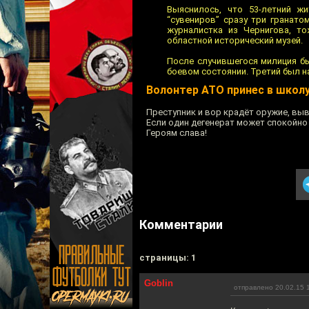
Выяснилось, что 53-летний ж
“сувениров” сразу три гранато
журналистка из Чернигова, т
областной исторический музей.
После случившегося милиция бы
боевом состоянии. Третий был н
Волонтер АТО принес в школ
Преступник и вор крадёт оружие, вы
Если один дегенерат может спокойно
Героям слава!
Комментарии
cтраницы: 1
Goblin
отправлено 20.02.15 