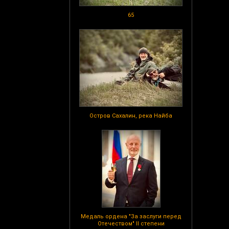
65
Остров Сахалин, река Найба
Медаль ордена "За заслуги перед
Отечеством" II степени