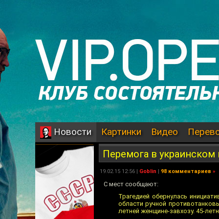
Картинки
Видео
Перев
Новости
Перемога в украинском 
19.02.15 12:56 |
Goblin
|
98 комментариев
»
С мест сообщают:
Трагедией обернулась инициати
области ручной противотанковы
летней женщине-завхозу. 45-лет