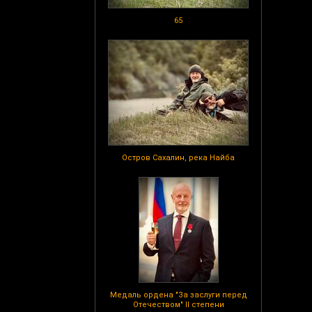
65
Остров Сахалин, река Найба
Медаль ордена "За заслуги перед
Отечеством" II степени