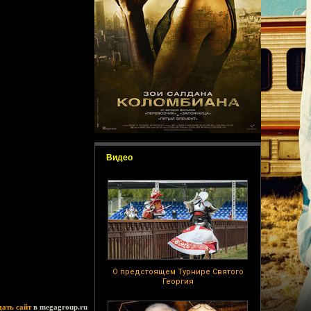
Видео
О предстоящем Турнире Святого
Георгия
дать сайт
в megagroup.ru