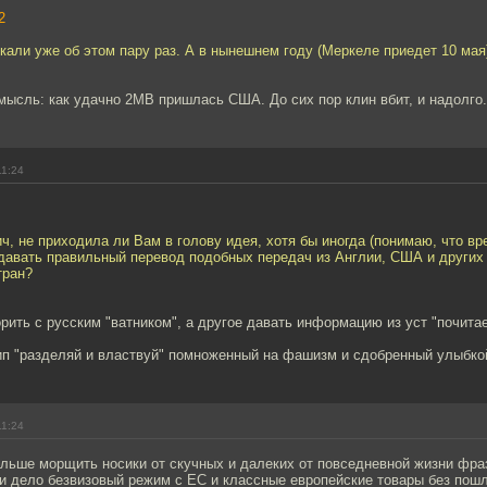
2
али уже об этом пару раз. А в нынешнем году (Меркеле приедет 10 мая
мысль: как удачно 2МВ пришлась США. До сих пор клин вбит, и надолго.
11:24
, не приходила ли Вам в голову идея, хотя бы иногда (понимаю, что вр
 давать правильный перевод подобных передач из Англии, США и других
тран?
рить с русским "ватником", а другое давать информацию из уст "почита
цип "разделяй и властвуй" помноженный на фашизм и сдобренный улыбко
11:24
альше морщить носики от скучных и далеких от повседневной жизни фра
ли дело безвизовый режим с ЕС и классные европейские товары без пош