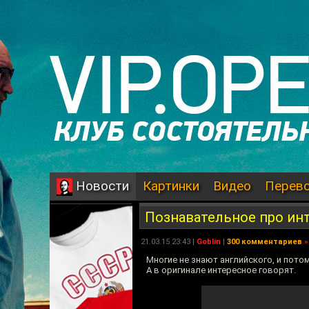
Картинки
Видео
Перев
Новости
Познавательное про ин
21.03.15 23:43 |
Goblin
|
300 комментариев
»
Многие не знают английского, и пот
А в оригинале интересное говорят.