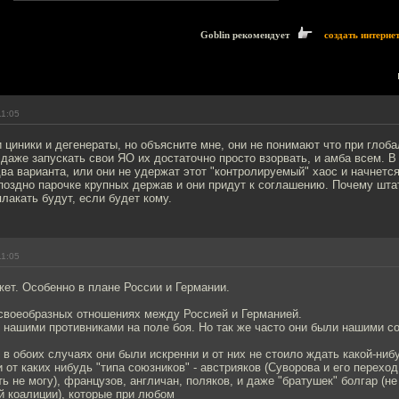
Goblin рекомендует
создать интерне
11:05
 циники и дегенераты, но объясните мне, они не понимают что при глоб
даже запускать свои ЯО их достаточно просто взорвать, и амба всем. В
ва варианта, или они не удержат этот "контролируемый" хаос и начнетс
поздно парочке крупных держав и они придут к соглашению. Почему шта
лакать будут, если будет кому.
11:05
ет. Особенно в плане России и Германии.
 своеобразных отношениях между Россией и Германией.
 нашими противниками на поле боя. Но так же часто они были нашими с
о в обоих случаях они были искренни и от них не стоило ждать какой-ни
и от каких нибудь "типа союзников" - австрияков (Суворова и его перехо
ть не могу), французов, англичан, поляков, и даже "братушек" болгар (н
й коалиции), которые при любом