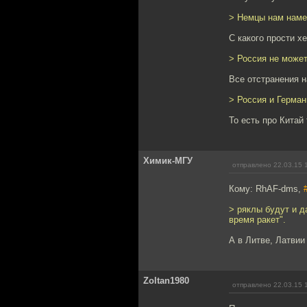
> Немцы нам намек
С какого прости х
> Россия не может
Все отстранения 
> Россия и Герма
То есть про Китай
Химик-МГУ
отправлено 22.03.15 
Кому: RhAF-dms,
> ряклы будут и д
время ракет".
А в Литве, Латвии
Zoltan1980
отправлено 22.03.15 