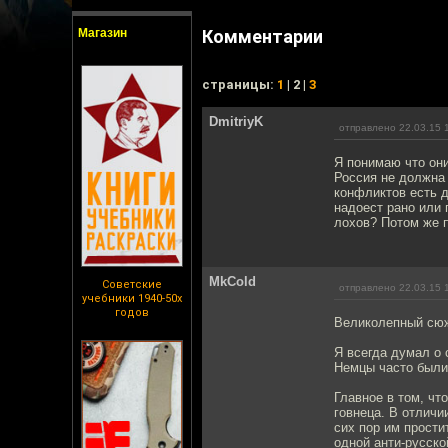
Магазин
Комментарии
cтраницы:
1
| 2 |
3
DmitriyK
отправлено 22.03.15 
Я понимаю что они
Россия не должна 
конфликтов есть д
надоест рано или 
лохов? Потом же п
MkCold
Советские
отправлено 22.03.15 
учебники 1940-50х
годов
Великолепный сюж
Я всегда думал о
Немцы часто были
Главное в том, чт
говнеца. В отличи
сих пор им прости
одной анти-русско