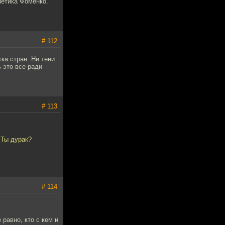
нетика Фоменко.
# 112
ка стран. Ни тени
ь это все ради
# 113
 Ты дурак?
# 114
равно, кто с кем и