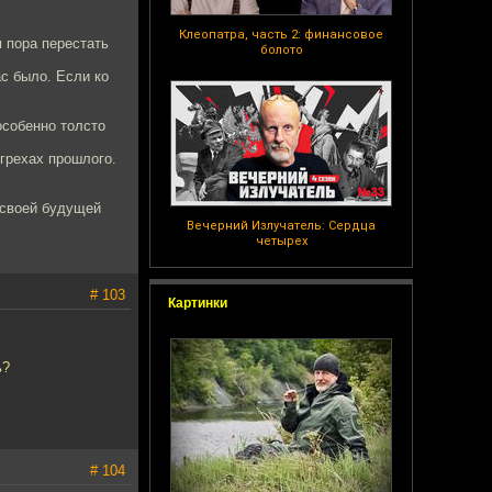
Клеопатра, часть 2: финансовое
м пора перестать
болото
с было. Если ко
особенно толсто
 грехах прошлого.
 своей будущей
Вечерний Излучатель: Сердца
четырех
# 103
Картинки
ь?
# 104