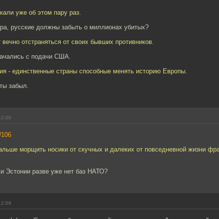
али уже об этом пару раз.
ера, русские должны забыть о миллионах убитых?
 вечно отстраняться от своих бывших противников.
начались с подачи США.
ния - единственные страны способные менять историю Европы.
 ты забыл.
12:09
#106
альше морщить носики от скучных и далеких от повседневной жизни фра
 и Эстонии разве уже нет баз НАТО?
12:09