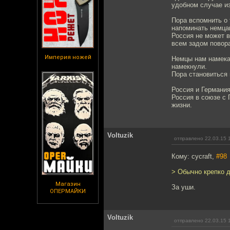
удобном случае из
Пора вспомнить о 
напоминать немцам
Россия не может в
всем задом повора
Империя ножей
Немцы нам намекал
намекнули.
Пора становиться 
Россия и Германи
Россия в союзе с
жизни.
Voltuzik
отправлено 22.03.15 
Кому: cycraft,
#98
> Обычно крепко д
Магазин
За уши.
ОПЕРМАЙКИ
Voltuzik
отправлено 22.03.15 