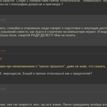
а оффтоп. Спорю с либерастами сейчас относительно " гениального" ге
лки на стенографии допросов и приговора ?
12:10
ило, спокойно и откровенно люди говорят о подготовке к оккупации десят
 угрызений совести, как будто в стратегию на компьютере играют. И вед
только боли, смертей РАДИ ДЕНЕГ!!! Мне не понять.
12:10
07
сажи про ненапоминание о "грехах прошлого", даже не знаю, что сказать.
, мерседесов, Бошей и прочих относишься как к предателям?
12:10
ния, они так пиарятся, мол, мы все знаем. Лично гражданину вообще все 