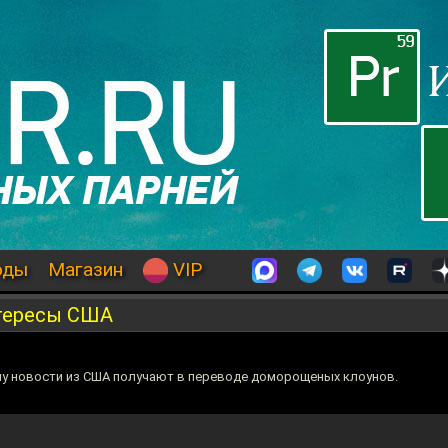
оды
Магазин
VIP
тересы США
ому новости из США получают в переводе доморощеных клоунов.