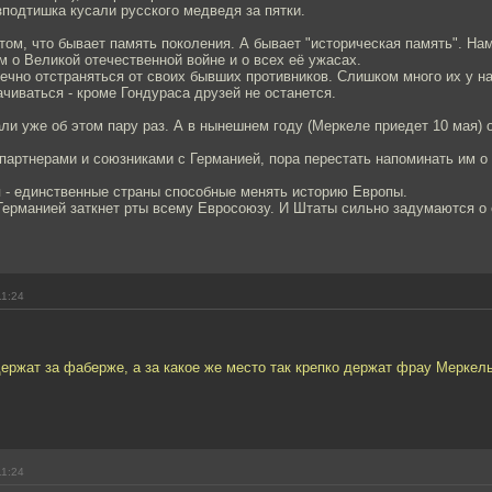
подтишка кусали русского медведя за пятки.
том, что бывает память поколения. А бывает "историческая память". На
 о Великой отечественной войне и о всех её ужасах.
ечно отстраняться от своих бывших противников. Слишком много их у на
чиваться - кроме Гондураса друзей не останется.
и уже об этом пару раз. А в нынешнем году (Меркеле приедет 10 мая) 
партнерами и союзниками с Германией, пора перестать напоминать им о
я - единственные страны способные менять историю Европы.
 Германией заткнет рты всему Евросоюзу. И Штаты сильно задумаются о
11:24
ержат за фаберже, а за какое же место так крепко держат фрау Меркел
11:24