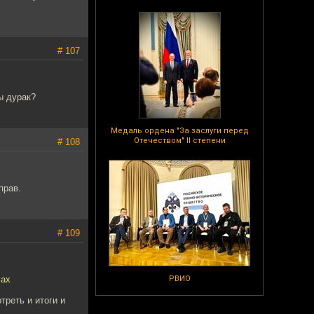
# 107
ы дурак?
Медаль ордена "За заслуги перед
Отечеством" II степени
# 108
прав.
# 109
сах
РВИО
треть и итоги и