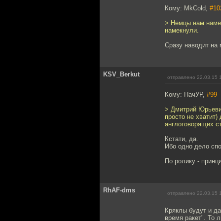
Кому: MkCold,
#10
> Немцы нам намек
намекнули.
Сразу наводит на 
KSV_Berkut
отправлено 22.03.15 
Кому: НачУР,
#99
> Дмитрий Юрьевич
просто не хватит)
англоговорящих с
Кстати, да.
Ибо одно дело спо
По ролику - прин
RhAF-dms
отправлено 22.03.15 
Кряклы будут и д
время ракет". То 