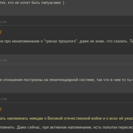
ех, кто не хочет быть папуасами. )
11:34
2
жи про ненапоминание о "грехах прошлого", даже не знаю, что сказать. Т
12:04
 отношения построены на пенитенциарной системе, так что в чем то ты 
12:09
2
ать напоминать немцам о Великой отечественной войне и о всех её ужа
омнить. Даже сейчас, при активном напоминании, есть попытки пересмо