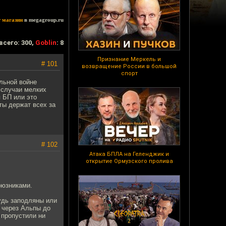
т магазин
в megagroup.ru
всего: 300,
Goblin
: 8
Признание Меркель и
# 101
возвращение России в большой
спорт
альной войне
 случаи мелких
я БП или это
ты держат всех за
# 102
Атака БПЛА на Геленджик и
открытие Ормузского пролива
оюзниками.
будь заподляны или
д через Альпы до
е пропустили ни