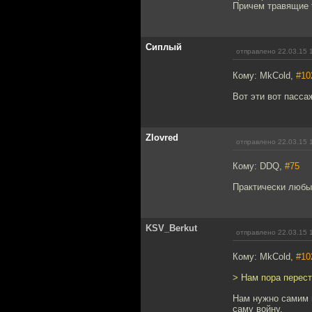
Причем травящие т
Сиплый
отправлено 22.03.15 
Кому: MkCold,
#10
Вот эти вот пасса
Zlovred
отправлено 22.03.15 
Кому: DDQ,
#75
Практически любые
KSV_Berkut
отправлено 22.03.15 
Кому: MkCold,
#10
> Нам пора перест
Нам нужно самим п
саму войну.