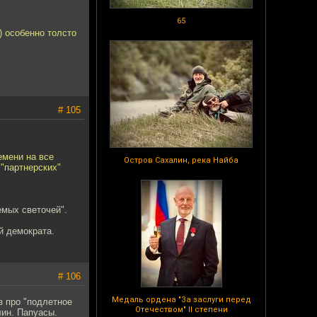
65
) особенно толсто
# 105
емени на все
Остров Сахалин, река Найба
 "партнерских"
емых светочей".
й демократа.
# 106
Медаль ордена "За заслуги перед
з про "подлетное
Отечеством" II степени
лин. Папуасы.