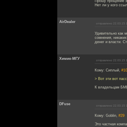
Прошу прощение з
Нет ли у кого ссы
AirDealer
отправлено 22.03.15 
Удивительно как м
сомнения, никаких
денег и власти. С
Химик-МГУ
отправлено 22.03.15 
Кому: Сиплый,
#1
> Вот эти вот пас
К владельцам БМВ
DFuse
отправлено 22.03.15 
Кому: Goblin,
#29
Это частная компа