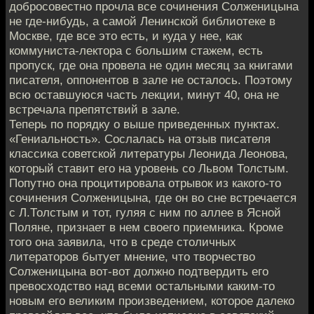
добросовестно прочла все сочинения Солженицына
не где-нибудь, а самой Ленинской библиотеке в
Москве, где все это есть, и куда у нее, как
коммуниста-лектора с большим стажем, есть
пропуск, где она провела не один месяц за книгами
писателя, оппонентов в зале не осталось. Поэтому
всю оставшуюся часть лекции, минут 40, она не
встречала препятствий в зале.
Теперь по порядку о выше приведенных пунктах.
«Гениальность». Сослалась на отзыв писателя
классика советской литературы Леонида Леонова,
который ставит его на уровень со Львом Толстым.
Попутно она процитировала отрывок из какого-то
сочинения Солженицына, где он во сне встречается
с Л.Толстым и тот, гуляя с ним по аллее в Ясной
Поляне, признает в нем своего приемника. Кроме
того она заявила, что в среде столичных
литераторов бытует мнение, что творчество
Солженицына вот-вот должно подтвердить его
превосходство над всеми остальными каким-то
новым его великим произведением, которое далеко