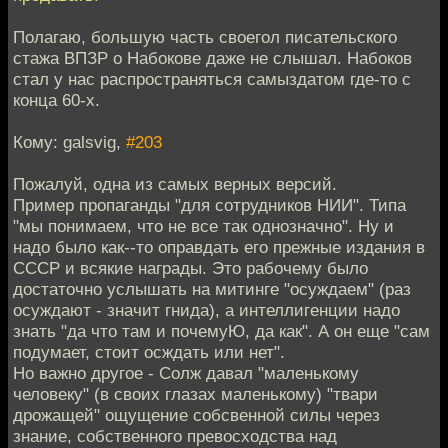
Полагаю, большую часть своегол писательского
стажа ВПЗР о Набокове даже не слышал. Набоков
стал у нас распространяться самыздатом где-то с
конца 60-х.
Кому: galsvig,
#203
Пожалуй, одна из самых верных версий.
Пример пропаганды "для сотрудников НИИ". Типа
"мы понимаем, что не все так однозначно". Ну и
надо было как--то оправдать его прежные издания в
СССР и всякие награды. Это рабочему было
достаточно услышать на митинге "осуждаем" (раз
осуждают - значит гнида), а интеллигенции надо
знать "да что там и почемуЮ, да как". А он еще "сам
подумает, стоит осждать или нет".
Но важно другое - Солж давал "маленькому
человеку" (в своих глазах маленькому) "твари
дрожащей" ощущение собсвенной силы через
знание, собственного превосходства над