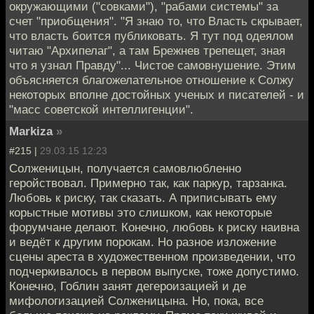
окружающими ("совками"), "рабами системы" за
счет "приобщения". "Я знаю то, что Власть скрывает,
что власть боится публиковать. Я тут под одеялом
читаю "Архипелаг", а там Брежнев трепещет, зная
что я узнал Правду"... Чистое самовнушение. Этим
объясняется благожелательное отношение к Солжу
некоторых вполне достойных ученых и писателей - и
"масс советской интеллигенции".
Markiza
»
#215 |
29.03.15 12:23
Солженицын, получается самовлюбленно
геройствовал. Примерно так, как паркур, тарзанка.
Любовь к риску, так сказать. А приписывать ему
корыстные мотивы это слишком, как некоторые
форумчане делают. Конечно, любовь к риску наивна
и ведёт к другим порокам. Но разное изложение
сцены ареста в художественном произведении, что
подчеркивалось в первом выпуске, тоже допустимо.
Конечно, Гоблин занят дегероизацией и де
мифологизацией Солженицына. Но, пока, все