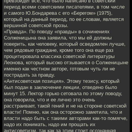
превзойдет все, что было написано в советский
период всеми советскими писателями, в том числе
и самого Ю.Бондарева с его «Берегом» (1975),
который на данный период, по ее словам, является
вершиной советской прозы.
«Правда». По поводу «правды» в сочинениях
Солженицына она заявила, что мы ей должны
поверить, как человеку, который осведомлен лучше,
чем рядовые граждане, кроме того она еще раз
процитировала классика советской литературы
Леонова, который высоко отзывается о Солженицыне
именно как честном авторе, готовым чуть ли не
пострадать за правду.
«Антисоветская позиция». Этому тезису, который
был подан в заключение лекции, отведено было
минут 15. Лектор горько сетовала по этому поводу,
она говорила, что и ее лично это очень
расстраивает, такой гений и не на стороне советской
власти! Помню, как она осторожно заметила, что и
власти надо быть с такими авторами как-то помягче,
надо их понимать, надо им прощать их
антисоветизм, так как за этим стоит осознанная