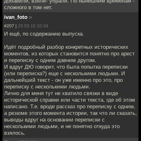
добавили, взяли- убрали. По нынешним временам -
сложного в том нет.
ivan_foto
»
#207 |
29.03.15 10:34
И ещё, по содержанию выпуска.
Идёт подробный разбор конкретных исторических
моментов, из которых становится понятно про арест
и переписку с одним давним другом.
И вдруг ДЮ говорит, что была попытка переписки
(или переписка?) еще с несколькими людьми. И
дальнейший текст - он уже именно про это, про
переписку с несколькими людьми.
Лично для меня тут не хватило связки в виде
исторической справки или части текста, где об этом
написано. Т.е. вроде рассказ про переписку с одним,
а резюме этого момента истории, так что ли сказать,
выводы вдруг на основании переписки с
несколькими людьми, и не понятно откуда это
взялось.