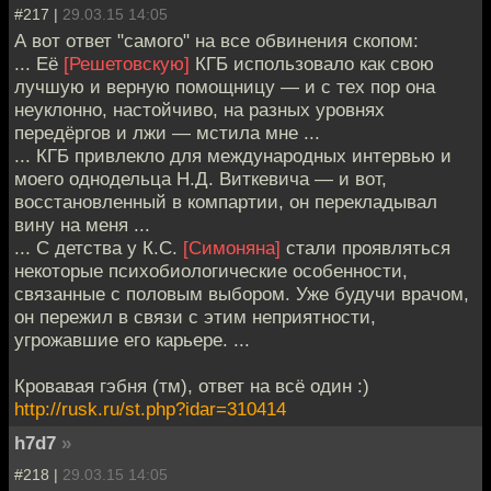
#217 |
29.03.15 14:05
А вот ответ "самого" на все обвинения скопом:
... Её
[Решетовскую]
КГБ использовало как свою
лучшую и верную помощницу — и с тех пор она
неуклонно, настойчиво, на разных уровнях
передёргов и лжи — мстила мне ...
... КГБ привлекло для международных интервью и
моего однодельца Н.Д. Виткевича — и вот,
восстановленный в компартии, он перекладывал
вину на меня ...
... С детства у К.С.
[Симоняна]
стали проявляться
некоторые психобиологические особенности,
связанные с половым выбором. Уже будучи врачом,
он пережил в связи с этим неприятности,
угрожавшие его карьере. ...
Кровавая гэбня (тм), ответ на всё один :)
http://rusk.ru/st.php?idar=310414
h7d7
»
#218 |
29.03.15 14:05