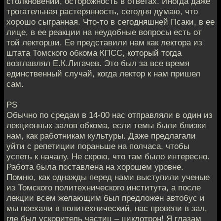
столкновений, осторожность в ответах. Иногда даже
трогательная растерянность, сегодня думаю, что
хорошо сыгранная. Что-то в сегодняшней Псаки, в ее
лице, в ее реакции на неудобные вопросы есть от
той лекторши. Ее представили нам как лектора из
штата Томского обкома КПСС, который тогда
возглавлял Е.К.Лигачев. Это был за все время
единственный случай, когда лектор к нам пришел
сам.
PS
Обычно по средам в 14-00 нас отправляли в один из
лекционных залов обкома, если темы были близки
нам, как работникам культуры. Даже предлагали
уйти с репетиции пораньше на полчаса, чтобы
успеть к началу. Не скрою, что там было интересно.
Работа была поставлена на хорошем уровне.
Помню, как однажды перед нами выступили ученые
из Томского политехнического института, а после
лекции всем желающим был предложен автобус и
мы поехали в политехнический, нас провели в зал,
где был ускоритель частиц – циклотрон! Я глазам