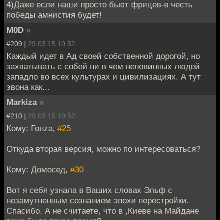
4)Даже если наши просто бьют фрицев-в честь
победы амнистия будет!
M0D
»
#209 |
29.03.15 10:52
Каждый идет в Ад своей собственной дорогой, но
захватывать с собой ни в чем неповинных людей
западло во всех культурах и цивилизациях. А тут
эвона как...
Markiza
»
#210 |
29.03.15 10:52
Кому: Гонzа,
#25
Откуда вторая версия, можно по интересоваться?
Кому: Домосед,
#30
Вот я себя узнала в Ваших словах Эльф с
незамутненным сознанием эпохи перестройки.
Спасибо. А не считаете, что в ,Киеве на Майдане