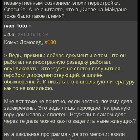
незамутненным сознанием эпохи перестройки.
Спасибо. А не считаете, что в ,Киеве на Майдане
тоже было такое племя?
ivan_foto
»
#206 |
29.03.15 10:19
Кому: Домосед,
#180
> Ведь, прикинь: сейчас документы о том, что он
работал на иностранную разведку работал,
опубликовать. Это ж уже не светоч получиться,
геройски диссидентствующий, а шпиён
обыкновенный. И пихать его в школьную литературу
как то не комильфо.
Мне вот тоже не понятно, если честно, почему дела
засекречены. Это ведь лишь порождает напрасную
гору домыслов и сплетен. Неужели в самом деле
через те дела можно как-то зацепить ныне живущих?
ну а школьная программа - да это мелочи: взяли