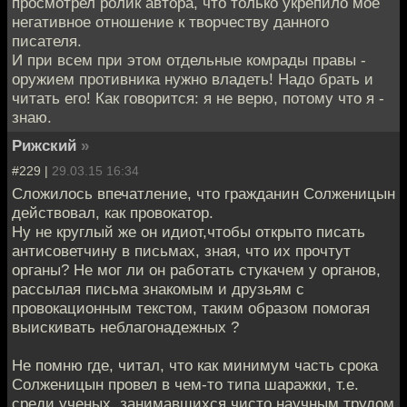
просмотрел ролик автора, что только укрепило мое
негативное отношение к творчеству данного
писателя.
И при всем при этом отдельные комрады правы -
оружием противника нужно владеть! Надо брать и
читать его! Как говорится: я не верю, потому что я -
знаю.
Рижский
»
#229 |
29.03.15 16:34
Сложилось впечатление, что гражданин Солженицын
действовал, как провокатор.
Ну не круглый же он идиот,чтобы открыто писать
антисоветчину в письмах, зная, что их прочтут
органы? Не мог ли он работать стукачем у органов,
рассылая письма знакомым и друзьям с
провокационным текстом, таким образом помогая
выискивать неблагонадежных ?
Не помню где, читал, что как минимум часть срока
Солженицын провел в чем-то типа шаражки, т.е.
среди ученых, занимавшихся чисто научным трудом