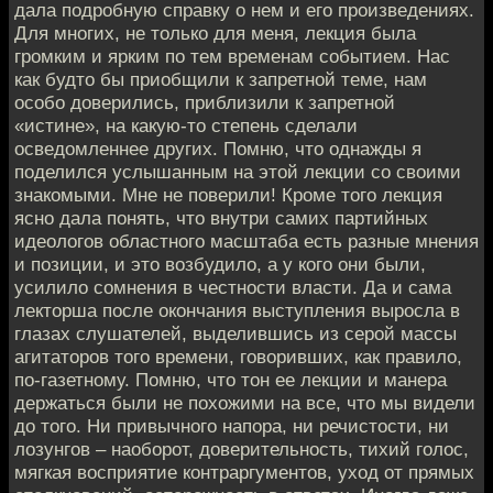
дала подробную справку о нем и его произведениях.
Для многих, не только для меня, лекция была
громким и ярким по тем временам событием. Нас
как будто бы приобщили к запретной теме, нам
особо доверились, приблизили к запретной
«истине», на какую-то степень сделали
осведомленнее других. Помню, что однажды я
поделился услышанным на этой лекции со своими
знакомыми. Мне не поверили! Кроме того лекция
ясно дала понять, что внутри самих партийных
идеологов областного масштаба есть разные мнения
и позиции, и это возбудило, а у кого они были,
усилило сомнения в честности власти. Да и сама
лекторша после окончания выступления выросла в
глазах слушателей, выделившись из серой массы
агитаторов того времени, говоривших, как правило,
по-газетному. Помню, что тон ее лекции и манера
держаться были не похожими на все, что мы видели
до того. Ни привычного напора, ни речистости, ни
лозунгов – наоборот, доверительность, тихий голос,
мягкая восприятие контраргументов, уход от прямых