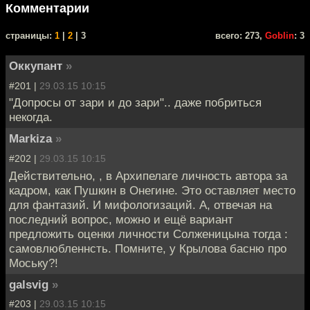
Комментарии
cтраницы:
1
|
2
| 3
всего: 273,
Goblin
: 3
Оккупант
»
#201 |
29.03.15 10:15
"Допросы от зари и до зари".. даже побриться
некогда.
Markiza
»
#202 |
29.03.15 10:15
Действительно, , в Архипелаге личность автора за
кадром, как Пушкин в Онегине. Это оставляет место
для фантазий. И мифологизаций. А, отвечая на
последний вопрос, можно и ещё вариант
предложить оценки личности Солженицына тогда :
самовлюбленнсть. Помните, у Крылова басню про
Моську?!
galsvig
»
#203 |
29.03.15 10:15