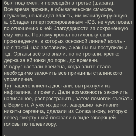
был подлечен, и переведён в третье (шарага).
Всё время прожив, в обывательском смысле,
стукачом, ненавидел власть, им манипулирующую,
а, обладая гипертрофированным ЧСВ, не чувствовал
по отношению к ней благодарности за сохранённую
ему жизнь. Поэтому кропал потихоньку свои
произведения, в которых основной линией вопль -
не я такой, нас заставили, а как бы вы поступили и
т.д. Органы всё это знали, но не трогали, крепко
держа за яйчонки до поры, до времени.
И вдруг настали времена, когда элите стало
необходимо замочить все принципы сталинского
управления.
Тут нашего клиента достали, вытряхнули из
нафталина, и повели. Дали возможность закончить
написанное, распространить, затем помогли съебать
в Вермонт. А уже их детки, завершив начинания
никиты сергеича, сделали из Солжа икону, которую
перед смертушкой показали в виде говорящей
головы по телевизору.