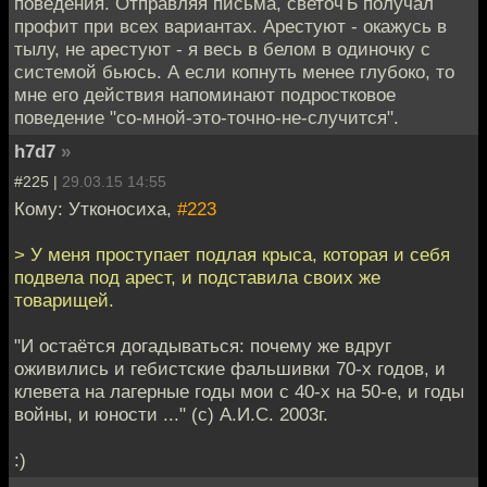
поведения. Отправляя письма, светочЪ получал
профит при всех вариантах. Арестуют - окажусь в
тылу, не арестуют - я весь в белом в одиночку с
системой бьюсь. А если копнуть менее глубоко, то
мне его действия напоминают подростковое
поведение "со-мной-это-точно-не-случится".
h7d7
»
#225 |
29.03.15 14:55
Кому: Утконосиха,
#223
> У меня проступает подлая крыса, которая и себя
подвела под арест, и подставила своих же
товарищей.
"И остаётся догадываться: почему же вдруг
оживились и гебистские фальшивки 70-х годов, и
клевета на лагерные годы мои с 40-х на 50-е, и годы
войны, и юности ..." (c) А.И.С. 2003г.
:)