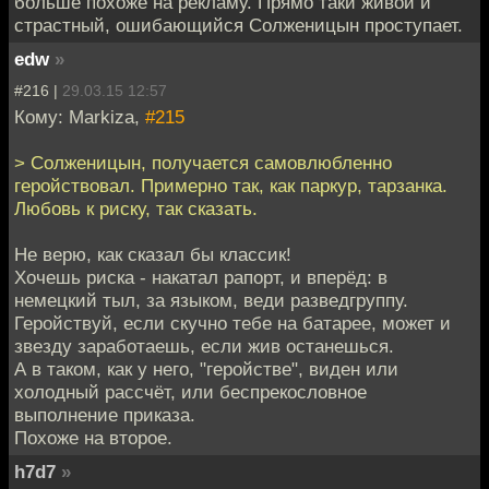
больше похоже на рекламу. Прямо таки живой и
страстный, ошибающийся Солженицын проступает.
edw
»
#216 |
29.03.15 12:57
Кому: Markiza,
#215
> Солженицын, получается самовлюбленно
геройствовал. Примерно так, как паркур, тарзанка.
Любовь к риску, так сказать.
Не верю, как сказал бы классик!
Хочешь риска - накатал рапорт, и вперёд: в
немецкий тыл, за языком, веди разведгруппу.
Геройствуй, если скучно тебе на батарее, может и
звезду заработаешь, если жив останешься.
А в таком, как у него, "геройстве", виден или
холодный рассчёт, или беспрекословное
выполнение приказа.
Похоже на второе.
h7d7
»