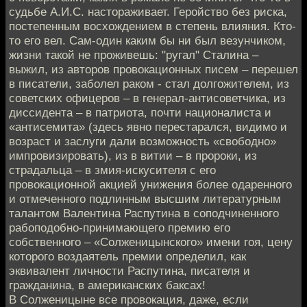
судьбе А.И.С. настораживает. Геройство без риска,
постепенным восхождением в степень влияния. Кто-
то его вел. Сам-один каким бы ни был везунчиком,
жизни такой не проживешь: "ругал" Сталина –
выжил, из авторов провокационных писем – перешел
в писатели, заболел раком - стал долгожителем, из
советских офицеров – в генерал-антисоветчика, из
диссидента – в патриота, почти националиста и
«антисемита» (здесь явно перестарался, видимо и
возраст и заслуги дали возможность «свободно»
импровизировать), из в витии – в пророки, из
страдальца – в змия-искусителя с его
провокационной акцией унижения более одаренного
и отмеченного подлинным высшим литературным
талантом Валентина Распутина в соподчиненного
рабоподобно-принимающего премию его
собственного – «Солженицынского» имени гоя, цену
которого воздаятель премии определил, как
эквивалент личности Распутина, писателя и
гражданина, в американских баксах!
В Солженицыне все провокация, даже, если