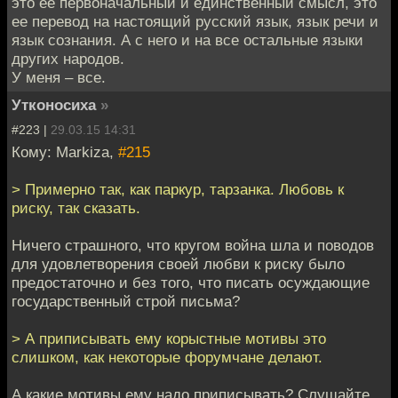
это ее первоначальный и единственный смысл, это
ее перевод на настоящий русский язык, язык речи и
язык сознания. А с него и на все остальные языки
других народов.
У меня – все.
Утконосиха
»
#223 |
29.03.15 14:31
Кому: Markiza,
#215
> Примерно так, как паркур, тарзанка. Любовь к
риску, так сказать.
Ничего страшного, что кругом война шла и поводов
для удовлетворения своей любви к риску было
предостаточно и без того, что писать осуждающие
государственный строй письма?
> А приписывать ему корыстные мотивы это
слишком, как некоторые форумчане делают.
А какие мотивы ему надо приписывать? Слушайте,