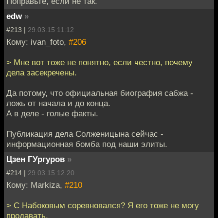
Поправьте, если не так.
edw
»
#213 |
29.03.15 11:12
Кому: ivan_foto,
#206
> Мне вот тоже не понятно, если честно, почему
дела засекречены.
Да потому, что официальная биография сабжа -
ложь от начала и до конца.
А в деле - голые факты.
Публикация дела Солженицына сейчас -
информационная бомба под наши элиты.
Цзен ГУргуров
»
#214 |
29.03.15 12:20
Кому: Markiza,
#210
> С Набоковым соревновался? Я его тоже не могу
продавать.