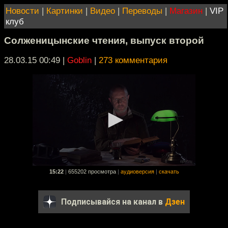
Новости
|
Картинки
|
Видео
|
Переводы
|
Магазин
|
VIP
клуб
Солженицынские чтения, выпуск второй
28.03.15 00:49
|
Goblin
|
273 комментария
15:22
|
655202 просмотра
|
аудиоверсия
|
скачать
Подписывайся на канал в
Дзен