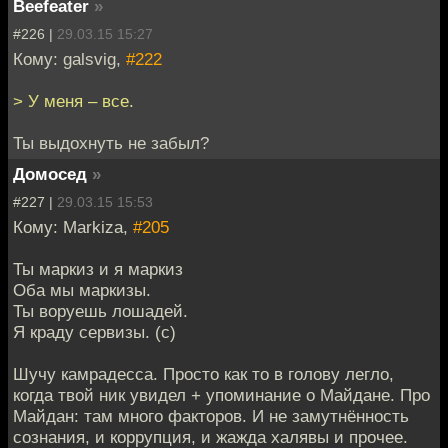
Beefeater
»
#226 |
29.03.15 15:27
Кому: galsvig,
#222
> У меня – все.
Ты выдохнуть не забыл?
Домосед
»
#227 |
29.03.15 15:53
Кому: Markiza,
#205
Ты маркиз и я маркиз
Оба мы маркизы.
Ты воруешь лошадей.
Я краду сервизы. (с)
Шучу камрадесса. Просто как то в голову легло,
когда твой ник увидел + упоминание о Майдане. Про
Майдан: там много факторов. И не замутнённость
сознания, и коррупция, и жажда халявы и прочее.