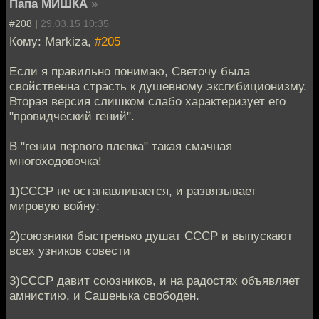
Папа МИШКА
»
#208 |
29.03.15 10:35
Кому: Markiza,
#205
Если я правильно понимаю, Светочу была
свойственна страсть к душевному эксгибиционизму.
Вторая версия слишком слабо характеризует его
"провидческий гений".
В "гении первого плевка" такая смачная
многоходовочка!
1)СССР не останавливается, и развязывает
мировую войну;
2)союзники быстренько душат СССР и выпускают
всех узников совести
3)СССР давит союзников, и на радостях объявляет
амнистию, и Сашенька свободен.