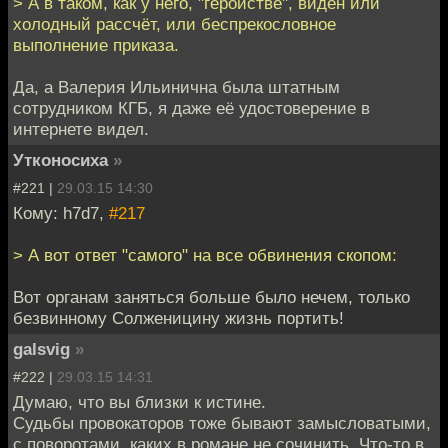
> А в таком, как у него, "геройстве", виден или
холодный рассчёт, или беспрекословное
выполнение приказа.
Да, а Валерия Ильинична была штатным
сотрудником КГБ, я даже её удостоверение в
интернете видел.
Утконосиха
»
#221 |
29.03.15 14:30
Кому: h7d7,
#217
> А вот ответ "самого" на все обвинения скопом:
Вот органам заняться больше было нечем, только
безвинному Солженицину жизнь портить!
galsvig
»
#222 |
29.03.15 14:31
Думаю, что вы близки к истине.
Судьбы провокаторов тоже бывают замысловатыми,
с поворотами, каких в романе не сочинить. Что-то в