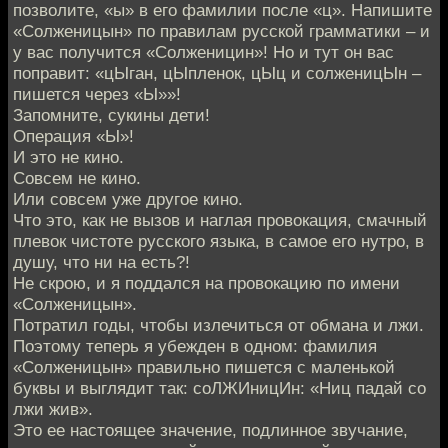
позволите, «ы» в его фамилии после «ц». Напишите
«Солженицын» по правилам русской грамматики – и
у вас получится «Солженицин»! Но и тут он вас
поправит: «цЫган, цЫпленок, цЫц и солженицЫн –
пишется через «Ы»»!
Запомните, сукины дети!
Операция «Ы»!
И это не кино.
Совсем не кино.
Или совсем уже другое кино.
Что это, как не вызов и наглая провокация, смачный
плевок чистоте русского языка, в самое его нутро, в
душу, что ни на есть?!
Не скрою, и я поддался на провокацию по имени
«Солженицын».
Потратил годы, чтобы излечиться от обмана и лжи.
Поэтому теперь я убежден в одном: фамилия
«Солженицын» правильно пишется с маленькой
буквы и выглядит так: соЛЖИницИн: «Ниц падай со
лжи жив».
Это ее настоящее значение, подлинное звучание,