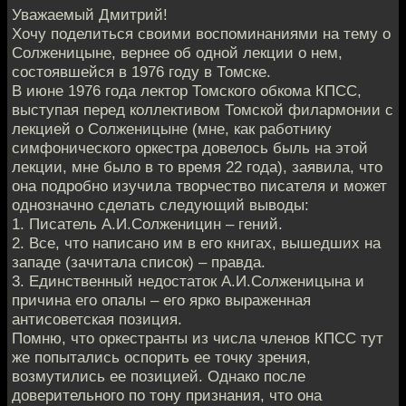
Уважаемый Дмитрий!
Хочу поделиться своими воспоминаниями на тему о
Солженицыне, вернее об одной лекции о нем,
состоявшейся в 1976 году в Томске.
В июне 1976 года лектор Томского обкома КПСС,
выступая перед коллективом Томской филармонии с
лекцией о Солженицыне (мне, как работнику
симфонического оркестра довелось быль на этой
лекции, мне было в то время 22 года), заявила, что
она подробно изучила творчество писателя и может
однозначно сделать следующий выводы:
1. Писатель А.И.Солженицин – гений.
2. Все, что написано им в его книгах, вышедших на
западе (зачитала список) – правда.
3. Единственный недостаток А.И.Солженицына и
причина его опалы – его ярко выраженная
антисоветская позиция.
Помню, что оркестранты из числа членов КПСС тут
же попытались оспорить ее точку зрения,
возмутились ее позицией. Однако после
доверительного по тону признания, что она