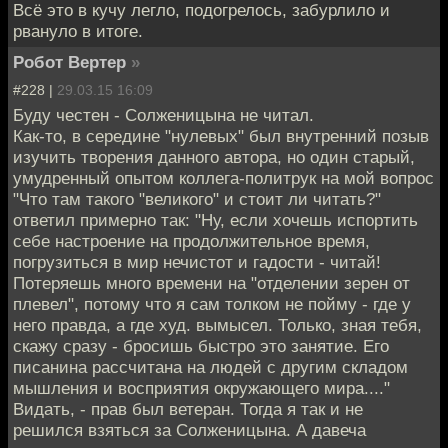
Всё это в кучу легло, подогрелось, забурлило и
рвануло в итоге.
Робот Вертер
»
#228 |
29.03.15 16:09
Буду честен - Солженицына не читал.
Как-то, в середине "нулевых" был внутренний позыв
изучить творения данного автора, но один старый,
умудренный опытом коллега-политрук на мой вопрос
"Что там такого "великого" и стоит ли читать?"
ответил примерно так: "Ну, если хочешь испортить
себе настроение на продолжительное время,
погрузиться в мир нечистот и гадости - читай!
Потеряешь много времени на "отделении зерен от
плевел", потому что я сам толком не пойму - где у
него правда, а где худ. вымысел. Только, зная тебя,
скажу сразу - бросишь быстро это занятие. Его
писанина рассчитана на людей с другим складом
мышления и восприятия окружающего мира...."
Видать, - прав был ветеран. Тогда я так и не
решился взяться за Солженицына. А давеча