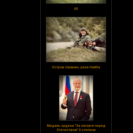
65
Остров Сахалин, река Найба
Медаль ордена "За заслуги перед
Отечеством" II степени