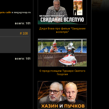
дать сайт
в megagroup.ru
всего: 101
Дядя Вова про фильм "Свидание
вслепую"
# 108
всего: 101
О предстоящем Турнире Святого
Георгия