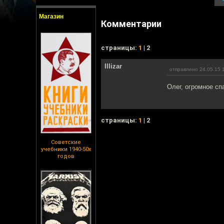
Магазин
Комментарии
cтраницы:
1
| 2
Illizar
отправлено 24.05.15 
Олег, огромное сп
cтраницы:
1
| 2
Советские
учебники 1940-50х
годов