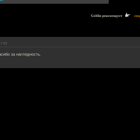
Goblin рекомендует
соз
17:55
асибо за наглядность.