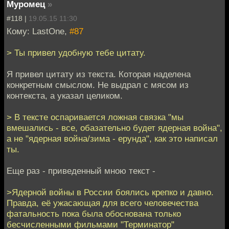
Муромец
»
#118 |
19.05.15 11:30
Кому: LastOne,
#87
> Ты привел удобную тебе цитату.
Я привел цитату из текста. Которая наделена
конкретным смыслом. Не выдрал с мясом из
контекста, а указал целиком.
> В тексте оспаривается ложная связка "мы
вмешались - все, обазательно будет ядерная война",
а не "ядерная война/зима - ерунда", как это написал
ты.
Еще раз - приведенный мною текст -
>Ядерной войны в России боялись крепко и давно.
Правда, её ужасающая для всего человечества
фатальность пока была обоснована только
бесчисленными фильмами "Терминатор"