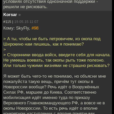
условиях отсутствия однозначной поддержки -
решили не рисковать.
Korsar
»
#115 |
19.05.15 11:07
Кому: SkyFly,
#98
> А ты, чтобы не быть петровичем, из окопа под
Широкино нам пишешь, как я понимаю?
>
> Сторонники ввода войск, введите себя для начала.
Не умеешь воевать, так окопы рыть тоже полезно.
Или только чужими жизнями не страшно рисковать?
Я может быть чего-то не понимаю, но объясни мне
пожалуйста такую вещь, причём тут окопы в
Новороссии вообще? Речь идёт о Вооружённых
Силах РФ, маршем до Киева. Соответственно
мобилизация идёт именно туда по приказу
Верховного Главнокомандующего РФ, а вовсе не в
окопы Новороссии. То есть речь идёт о вполне
конкретном наступлении с вполне понятными