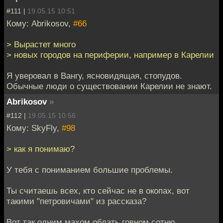
#111 |
19.05.15 10:51
Кому: Abrikosov,
#66
> Вырастет много
> новых городов на периферии, например в Карелии
Я уверовал в Вангу, ясновидящая, стопудов.
Обычные люди о существовании Карелии не знают.
Abrikosov
»
#112 |
19.05.15 10:56
Кому: SkyFly,
#98
> как я понимаю?
У тебя с пониманием большие проблемы.
Ты считаешь всех, кто сейчас не в окопах, вот
такими "петровичами" из рассказа?
Вот так одним махом обдать говном сотню