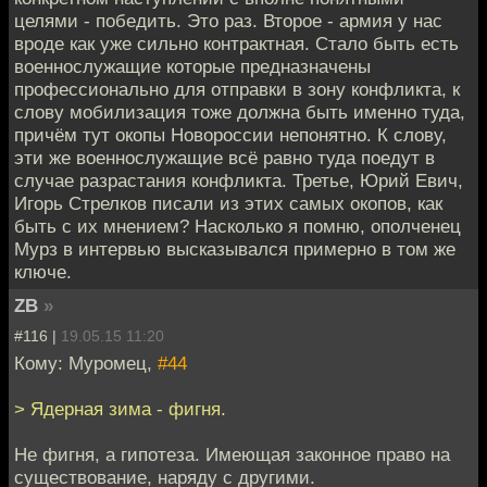
целями - победить. Это раз. Второе - армия у нас
вроде как уже сильно контрактная. Стало быть есть
военнослужащие которые предназначены
профессионально для отправки в зону конфликта, к
слову мобилизация тоже должна быть именно туда,
причём тут окопы Новороссии непонятно. К слову,
эти же военнослужащие всё равно туда поедут в
случае разрастания конфликта. Третье, Юрий Евич,
Игорь Стрелков писали из этих самых окопов, как
быть с их мнением? Насколько я помню, ополченец
Мурз в интервью высказывался примерно в том же
ключе.
ZB
»
#116 |
19.05.15 11:20
Кому: Муромец,
#44
> Ядерная зима - фигня.
Не фигня, а гипотеза. Имеющая законное право на
существование, наряду с другими.