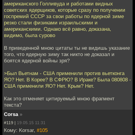
американского Голливуда и работами видных
советских ядерщиков, которые сразу по получении
госпремий СССР за свои работы по ядерной зиме
резко стали физиками израильскими и
американскими. Однако всё равно, доказана,
видимо, была сурово
В приведенной мною цитаты ты не видишь указание
того, что ядерную зиму так никто не доказал и
боятся ядерной войны зря?
>Был Вьетнам - США применили против вьетконга
ЯО? Нет. В Корее? В СФРЮ? В Ираке? Была 080808 -
США применили ЯО? Нет. Крым? Нет.
Как это отменяет цитируемый мною фрагмент
текста?
Corsa
»
#119 |
19.05.15 11:31
Кому: Korsar,
#105