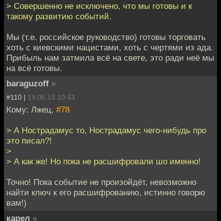
> Совершенно не исключено, что мы готовы и к
такому развитию событий.
Мы (т.е. российское руководство) готовы торговать
хоть с киевскими нацистами, хоть с чертями из ада.
Прибыль нам затмила всё на свете, это ради неё мы
на всё готовы.
baraguzoff
»
#110 |
19.05.15 10:43
Кому: Лжец,
#78
> А Нострадамус то, Нострадамус чего-нибудь про
это писал?!
>
> А как же! Но пока не расшифровали шо именно!
Точно! Пока событие не произойдёт, невозможно
найти ключ к его расшифрованию, истинно говорю
вам!)
карел
»