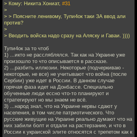
> Кому: Никита Хониат,
#31
>
> > Поясните ленивому, Тупи4ок таки ЗА ввод али
против?
>
> Вводить войска надо сразу на Аляску и Гаваи. ))))
Тупи4ок за то чтоб
1) ...икто не рассляблялся. Так как на Украине уже
произошло то что описывается в рассказе.
2) ...разбить иллюзии. Некоторые (подчеркиваю -
некоторые, не все) не учитывают что война (после
Сербии) уже идет в России. В данном случае
горячая фаза идет на Донбассе. Специально
обученные люди ессно что-то планируют и
стратегируют но мы знаем не всё.
3) ...народ знал, что на Украине нервы сдают у
населения, в том числе патриотического. Что
русские живущие на Украине реально думают что на
них забили болт и отдали на растерзание, и что в
России к украиской элите относятся с трепетом как к