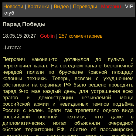
Новости
|
Картинки
|
Видео
|
Переводы
|
Магазин
|
VIP
клуб
Парад Победы
18.05.15 20:27
|
Goblin
|
257 комментариев
Цитата:
Петрович наконец-то дотянулся до пульта и
переключил канал. На соседнем канале бесконечной
чередой ползли по брусчатке Красной площади
колонны техники. Теперь, всвязи с ухудшением
обстановки на окраинах РФ было решено проводить
парад 9-го мая каждый день, для устрашения всех
врагов и демонстрации незыблемой мощи
российской армии и невиданных темпов подъёма
России с колен. Враги так трепетали одного вида
российской военной техники, что даже в
дипломатических нотах объясняли очередной
обстрел территории РФ, сбитие её пассажирских
самолётов и уничтожение мирных кораблей