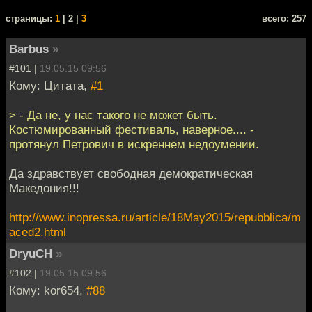
cтраницы:
1
| 2 |
3
всего: 257
Barbus
»
#101 |
19.05.15 09:56
Кому: Цитата,
#1
> - Да не, у нас такого не может быть.
Костюмированный фестиваль, наверное.... -
протянул Петрович в искреннем недоумении.
Да здравствует свободная демократическая
Македония!!!
http://www.inopressa.ru/article/18May2015/repubblica/m
aced2.html
DryuCH
»
#102 |
19.05.15 09:56
Кому: kor654,
#88