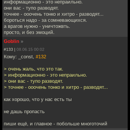
информационно - это непраильно.
они вас - тупо разводят.
точнее - ооочень тонко и хитро - разводят...
бороться надо - за сомневающихся.
а врагов нужно - уничтожвть.
просто, и без эмоций.
Goblin
»
#133 |
08.06.15 00:02
Кому: _const,
#132
> очень жаль, что это так.
> информационно - это непраильно.
> они вас - тупо разводят.
> точнее - ооочень тонко и хитро - разводят...
как хорошо, что у нас есть ты
не дашь пропасть
пиши ещё, и главное - побольше многоточий