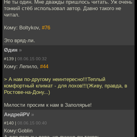
Не ты один. Мне дважды пришлось читать. Уж очень
тонкий стёб использовал автор. Давно такого не
читал.
Кому: Boltykov,
#76
Это вряд-ли.
Øдин
»
#139 |
08.06.15 00:32
Кому: Лепило,
#44
> А нам по-другому неинтересно!!!Теплый
комфортный климат - для лохов!!!(Живу, правда, в
Ростове-на-Дону...)
Милости просим к нам в Заполярье!
АндрейPV
»
#140 |
08.06.15 00:40
Кому:Goblin
А для пользы дела, не лучше ли такое: