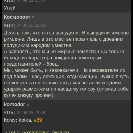
#113 |
07.06.15 21:54
Угар!
Космопоэт
»
#114 |
07.06.15 22:08
Дело в том, что готов вынудили. И вынудили именно
римляне. Лишь в это местье параллель с древним
полудиким народом уместна.
А заявлять, что мы не мирные землепашцы только
исходя из характера вождения некоторых
представителей - бред.
Мы, может быть, и завоеватели. Но завоеватели из
под палки - нас, лежащих, отдыхающих, нужно пнуть
несколько раз и только тогда мы встанем и одним
ударом разможжим пинающему голову (сломав себе
кулак между прочим).
kontodor
»
#115 |
07.06.15 22:08
Кому: kotka,
#89
> Тебе, безусловно, виднее.