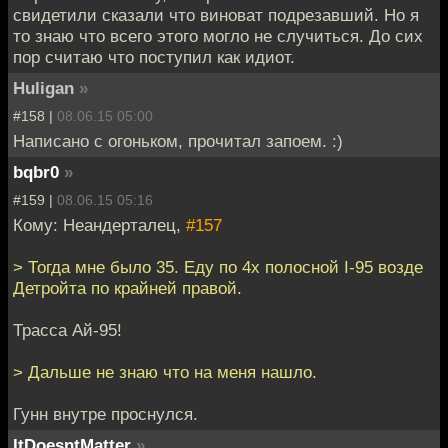
свидетили сказали что виноват подрезавший. Но я
то знаю что всего этого могло не случиться. До сих
пор считаю что поступил как идиот.
Huligan
»
#158 |
08.06.15 05:00
Написано с огоньком, прочитал запоем. :)
bqbr0
»
#159 |
08.06.15 05:16
Кому: Неандерталец,
#157
> Тогда мне было 35. Еду по 4х полосной I-95 возде
Детройта по крайней правой.
Трасса Ай-95!
> Дальше не знаю что на меня нашло.
Гунн внутре проснулся.
ItDoesntMatter
»