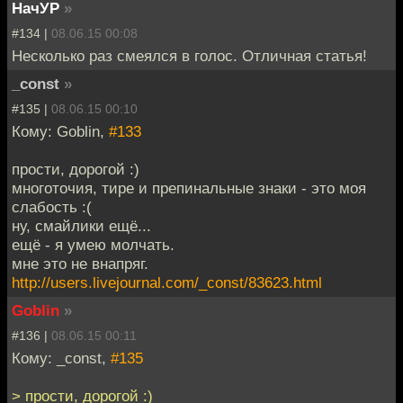
НачУР
»
#134 |
08.06.15 00:08
Несколько раз смеялся в голос. Отличная статья!
_const
»
#135 |
08.06.15 00:10
Кому: Goblin,
#133
прости, дорогой :)
многоточия, тире и препинальные знаки - это моя
слабость :(
ну, смайлики ещё...
ещё - я умею молчать.
мне это не внапряг.
http://users.livejournal.com/_const/83623.html
Goblin
»
#136 |
08.06.15 00:11
Кому: _const,
#135
> прости, дорогой :)