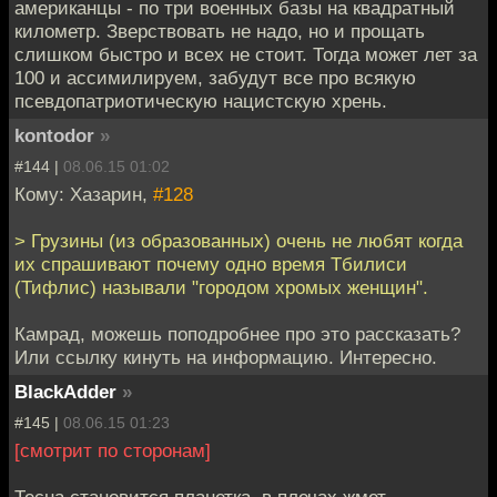
американцы - по три военных базы на квадратный
километр. Зверствовать не надо, но и прощать
слишком быстро и всех не стоит. Тогда может лет за
100 и ассимилируем, забудут все про всякую
псевдопатриотическую нацистскую хрень.
kontodor
»
#144 |
08.06.15 01:02
Кому: Хазарин,
#128
> Грузины (из образованных) очень не любят когда
их спрашивают почему одно время Тбилиси
(Тифлис) называли "городом хромых женщин".
Камрад, можешь поподробнее про это рассказать?
Или ссылку кинуть на информацию. Интересно.
BlackAdder
»
#145 |
08.06.15 01:23
[смотрит по сторонам]
Тесна становится планетка, в плечах жмет.