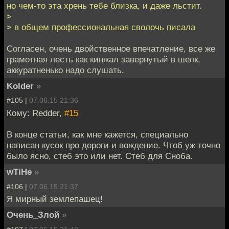
но чем-то эта хрень тебе близка, и даже льстит.
>
> в общем профессиональная сволочь писала
Согласен, очень двойственное впечатление, все же
грамотная лесть как кинжал завернутый в шелк,
аккуратненько надо слушать.
Kolder
»
#105 |
07.06.15 21:36
Кому: Redder,
#15
В конце статьи, как мне кажется, специально
написан кусок про дороги и вождение. Чтоб уж точно
было ясно, стеб это или нет. Стеб для Сноба.
wTiHe
»
#106 |
07.06.15 21:37
Я мирный землепашец!
Очень_Злой
»