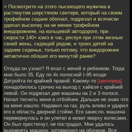
> Посмотрите на этого лысеющего мужичка в
растянутом шерстяном свитере, который на своем
трофейном седане обогнал, подрезал и всячески
уделал выскочку на не менее трофейном
внедорожнике, на кольцевой автодороге, при
скорости 140+ кэмэ в час, рискуя при этом жизнью
своей жены, сидящей рядом, и троих детей на
заднем сиденье, только потому, что внедорожник
нетактично обошел его минутой ранее?
Откуда он узнал? Я ехал с женой и ребенком. Тогда
мне было 35. Еду по 4х полосной I-95 возде
Детройта по крайней правой. Какому-то
[цензоред]
понадобилось срочно на выход с хайвэя с крайней
левой. Он подрезал две машины на 2 и 3 полосе.
Начал теснить меня в отбойник. Дальше не знаю что
на меня нашло. Надавил на газ, руль влево и ударил
его в область дверной стойки. Его занесло, машина
перевернулась и он улетел в кювет кверху колесами.
Он был пристегнут, не пострадал. Мне удалось
выровнять машину, затормозил на обочине. Все