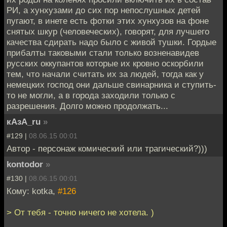
РИ, а хунхузами до сих пор непослушных детей
пугают, в инете есть фотки этих хунхузов на фоне
снятых шкур (человеческих), говорят, для лучшего
качества сдирать надо было с живой тушки. Гордые
прибалты таковыми стали только возненавидев
русских оккупантов которые их кровно оскорбили
тем, что начали считать их за людей, тогда как у
немецких господ они дальше свинарника и ступить-
то не могли, а в города заходили только с
разрешения. Долго можно продолжать...
кАзА_ru
»
#129 |
08.06.15 00:01
Автор - персонаж комический или трагический?)))
kontodor
»
#130 |
08.06.15 00:01
Кому: kotka,
#126
> От тебя - точно ничего не хотела. )