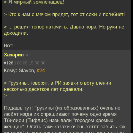
> Я мирный землепашец!
> Кто к нам с мечом придет, тот от сохи и погибнет!
> ... решил топор наточить. Давно пора. Но руки не
доходили.
Вот!
Хазарин
»
#128 |
08.06.15 00:00
Кому: Slavon,
#24
> Грузины, говорят, в РИ заявки о вступлении
несколько десятков лет подавали.
>
Подашь тут! Грузины (из образованных) очень не
любят когда их спрашивают почему одно время
Тбилиси (Тифлис) называли "городом хромых
женщин". Опять таки казахи очень хотят забыть как
их родЫ на коленях просили включить их в состав