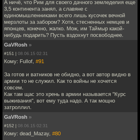
А ничё, что Рим для своего дачного земледелия еще
3,5 континента занял, а славяне с
единомышленниками всего лишь кусочек вечной
мерзлоты за забором? Хотя, стесненных немцев и
японцев, конечно, жалко. Мож, им Таймыр какой-
нибудь подарить? Пусть вздохнут посвободнее.
GaVRosh
»
#151 |
08.06.15 02:31
Кому: Fullof,
#91
За готов и ватников не обидно, а вот автор видно в
армии то не служил. Как то войны не хочется
совсем.
Как там щас это хрень в армии называется "Курс
выживания", вот ему туда надо. А так мощно
затроллил.
GaVRosh
»
#152 |
08.06.15 02:31
Кому: dead_Mazay,
#80