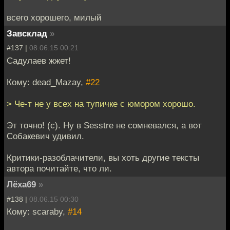
всего хорошего, милый
Завсклад
»
#137 |
08.06.15 00:21
Садулаев жжет!
Кому: dead_Mazay,
#22
> Че-т не у всех на тупичке с юмором хорошо.
Эт точно! (с). Ну в Sesstre не сомневался, а вот
Собакевич удивил.
Критики-разоблачители, вы хоть другие тексты
автора почитайте, что ли.
Лёха69
»
#138 |
08.06.15 00:30
Кому: scaraby,
#14