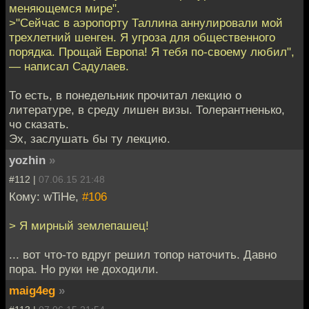
меняющемся мире".
>"Сейчас в аэропорту Таллина аннулировали мой
трехлетний шенген. Я угроза для общественного
порядка. Прощай Европа! Я тебя по-своему любил",
— написал Садулаев.
То есть, в понедельник прочитал лекцию о
литературе, в среду лишен визы. Толерантненько,
чо сказать.
Эх, заслушать бы ту лекцию.
yozhin
»
#112 |
07.06.15 21:48
Кому: wTiHe,
#106
> Я мирный землепашец!
... вот что-то вдруг решил топор наточить. Давно
пора. Но руки не доходили.
maig4eg
»