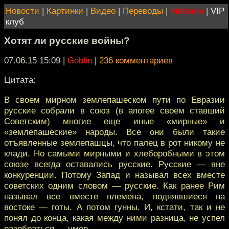
Новости
|
Картинки
|
Видео
|
Переводы
|
Магазин
|
VIP
клуб
Хотят ли русские войны?
07.06.15 15:09
|
Goblin
|
236 комментариев
Цитата:
В своем мирном землепашеском пути по Евразии
русские собрали в союз (в апогее своем ставший
Советским) многие еще иные «мирные» и
«землепашеские» народы. Все они были такие
отъявленные землепашцы, что палец в рот никому не
клади. Но самыми мирными и хлеборобными в этом
союзе всегда оставались русские. Русские — вне
конкуренции. Потому Запад и называл всех вместе
советских одним словом — русские. Как ранее Рим
называл все вместе племена, поднявшиеся на
востоке — готы. А потом гунны. И, кстати, так и не
понял до конца, какая между ними разница, не успел
разобраться — умер.