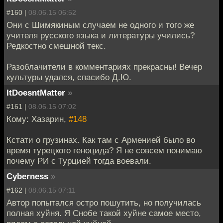
#160 |
08.06.15 06:52
Они с Шимякиным случаем не одного и того же
учителя русского языка и литературы учились?
Редкостно смешной текс.
Разоблачители в комментариях прекрасны! Вечер
культуры удался, спасибо Д.Ю.
ItDoesntMatter
»
#161 |
08.06.15 07:02
Кому: Хазарин,
#148
Кстати о грузинах. Как там с Арменией было во
время турецкого геноцида? Я не совсем понимаю
почему РИ с Турцией тогда воевали.
Cyberness
»
#162 |
08.06.15 07:11
Автор попытался остро пошутить, но получилась
полная хуйня. Я Снобе такой хуйне самое место,