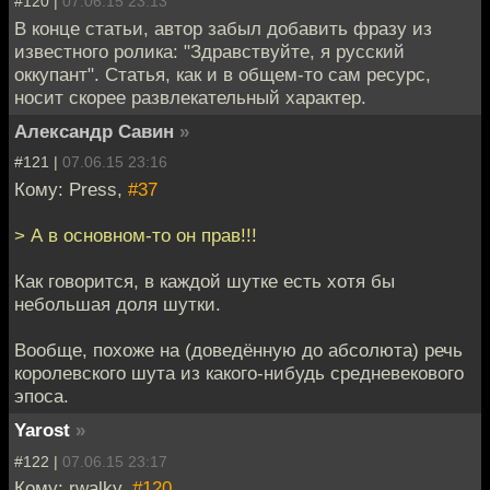
#120 |
07.06.15 23:13
В конце статьи, автор забыл добавить фразу из
известного ролика: "Здравствуйте, я русский
оккупант". Статья, как и в общем-то сам ресурс,
носит скорее развлекательный характер.
Александр Савин
»
#121 |
07.06.15 23:16
Кому: Press,
#37
> А в основном-то он прав!!!
Как говорится, в каждой шутке есть хотя бы
небольшая доля шутки.
Вообще, похоже на (доведённую до абсолюта) речь
королевского шута из какого-нибудь средневекового
эпоса.
Yarost
»
#122 |
07.06.15 23:17
Кому: rwalky,
#120