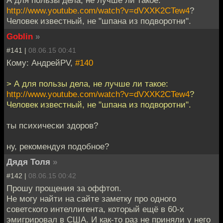
http://www.youtube.com/watch?v=dVXXK2CTew4
?
Человек известный, не "шпана из подворотни".
Goblin
»
#141 |
08.06.15 00:41
Кому: АндрейPV,
#140
> А для пользы дела, не лучше ли такое:
http://www.youtube.com/watch?v=dVXXK2CTew4
?
Человек известный, не "шпана из подворотни".
ты психически здоров?
ну, рекомендуя подобное?
Дядя Толя
»
#142 |
08.06.15 00:42
Прошу прощения за оффтоп.
Не могу найти на сайте заметку про одного
советского интеллигента, который ещё в 60-х
эмигрировал в США. И как-то раз не приняли у него