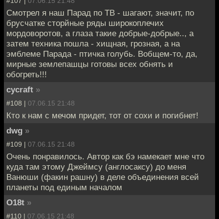
#107 |
07.06.15 21:48
Смотрел я наш Парад по ТВ - шагают, значит, по
брусчатке сторйные ряды широкоплечих
мордоворотов, а глаза такие добрые-добрые.., а
затем техника пошла - хищная, грозная, а на
эмблеме Парада - птичка голубь. Вобщем-то, да,
мирные землепашцы готовы всех обнять и
обогреть!!!
cycraft
»
#108 |
07.06.15 21:48
Кто к нам с мечом придет, тот от сохи и погибнет!
dwg
»
#109 |
07.06.15 21:48
Очень понравилось. Автор как бэ намекает мне что
куда там этому Джеймсу (англосаксу) до меня
Ванюши (факин рашну) в деле объединения всей
планеты под единым началом
O18t
»
#110 |
07.06.15 21:48