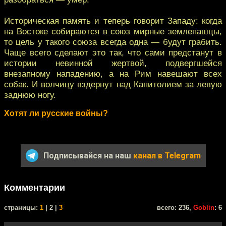
Историческая память и теперь говорит Западу: когда
на Востоке собираются в союз мирные землепашцы,
то цель у такого союза всегда одна — будут грабить.
Чаще всего сделают это так, что сами предстанут в
истории невинной жертвой, подвергшейся
внезапному нападению, а на Рим навешают всех
собак. И волчицу вздернут над Капитолием за левую
заднюю ногу.
Хотят ли русские войны?
Подписывайся на наш
канал в Telegram
Комментарии
cтраницы:
1
| 2 |
3
всего: 236,
Goblin
: 6