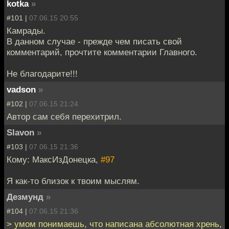
kotka
»
#101 |
07.06.15 20:55
Камрады.
В данном случае - прежде чем писать свой
комментарий, прочтите комментарии Главного.
Не благодарите!!!
vadson
»
#102 |
07.06.15 21:24
Автор сам себя перехитрил.
Slavon
»
#103 |
07.06.15 21:36
Кому: МаксИзДонецка,
#97
Я как-то близок к твоим мыслям.
Дезмунд
»
#104 |
07.06.15 21:36
> умом понимаешь, что написана абсолютная хрень,