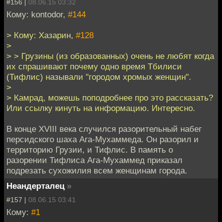
#156 |
08.06.15 03:32
Кому: kontodor,
#144
> Кому: Хазарин,
#128
>
> > Грузины (из образованных) очень не любят когда
их спрашивают почему одно время Тбилиси
(Тифлис) называли "городом хромых женщин".
>
> Камрад, можешь поподробнее про это рассказать?
Или ссылку кинуть на информацию. Интересно.
В конце XVIII века случился разорительный набег
персидского шаха Ага-Мухаммеда. Он разорил и
территорию Грузии, и Тифлис. В память о
разорении Тифлиса Ага-Мухаммед приказал
подрезать сухожилия всем женщинам города.
Неандерталец
»
#157 |
08.06.15 03:41
Кому:
#1