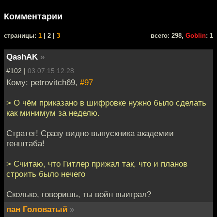
Комментарии
cтраницы:
1
| 2 |
3
всего: 298,
Goblin
: 1
QashAK
»
#102 |
03.07.15 12:28
Кому: petrovitch69,
#97
> О чём приказано в шифровке нужно было сделать
как минимум за неделю.
Стратег! Сразу видно выпускника академии
генштаба!
> Считаю, что Гитлер прижал так, что и планов
строить было нечего
Сколько, говоришь, ты войн выиграл?
пан Головатый
»