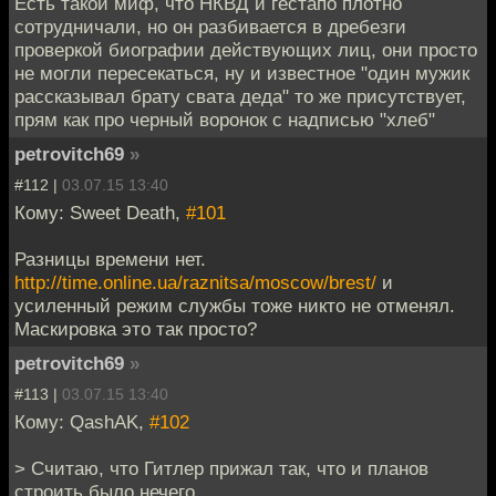
Есть такой миф, что НКВД и гестапо плотно
сотрудничали, но он разбивается в дребезги
проверкой биографии действующих лиц, они просто
не могли пересекаться, ну и известное "один мужик
рассказывал брату свата деда" то же присутствует,
прям как про черный воронок с надписью "хлеб"
petrovitch69
»
#112 |
03.07.15 13:40
Кому: Sweet Death,
#101
Разницы времени нет.
http://time.online.ua/raznitsa/moscow/brest/
и
усиленный режим службы тоже никто не отменял.
Маскировка это так просто?
petrovitch69
»
#113 |
03.07.15 13:40
Кому: QashAK,
#102
> Считаю, что Гитлер прижал так, что и планов
строить было нечего