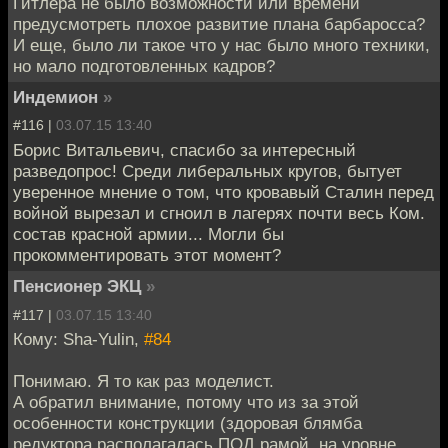
Гитлера не было возможности или времени
предусмотреть плохое развитие плана барбаросса?
И еще, было ли такое что у нас было много техники,
но мало подготовленных кадров?
Индемион
»
#116 |
03.07.15 13:40
Борис Витальевич, спасибо за интересный
разведопрос! Среди либеральных кругов, бытует
уверенное мнение о том, что кровавый Сталин перед
войной вырезал и сгноил в лагерях почти весь Ком.
состав красной армии... Могли бы
прокомментировать этот момент?
Пенсионер ЭКЦ
»
#117 |
03.07.15 13:40
Кому: Sha-Yulin,
#84
Понимаю. Я то как раз моделист.
А обратил внимание, потому что из за этой
особенности конструкции (здоровая блямба
редуктора располагалась ПОД рамой, на уровне