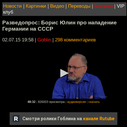
Новости
|
Картинки
|
Видео
|
Переводы
|
Магазин
|
VIP
клуб
Разведопрос: Борис Юлин про нападение
Германии на СССР
02.07.15 19:58
|
Goblin
|
298 комментариев
48:32
|
826003 просмотра
|
аудиоверсия
|
скачать
Смотри ролики Гоблина на
канале Rutube