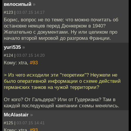
велосипый
»
#123 |
03.07.15 14:17
Борис, вопрос не по теме: что можно почитать об
остановке немцев перед Дюнкерком в 1940?
Желательно с документами. Ну или целиком про
начало второй мировой до разгрома Франции.
yuri535
»
#124 |
03.07.15 14:20
Кому: xtra,
#93
> Из чего исходили эти "теоретики"? Неужели не
было оперативной информации о схеме действий
германских танков на чужой территории?
От кого? От Гальдера? Или от Гудериана? Там в
каждой последующей кампании схемы менялись.
McAlastair
»
#125 |
03.07.15 14:41
Кому: xtra,
#93