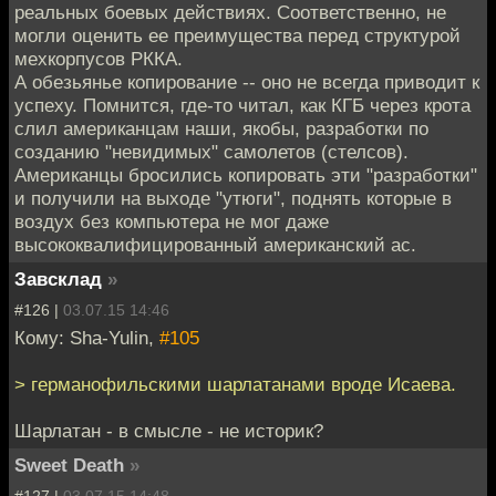
реальных боевых действиях. Соответственно, не
могли оценить ее преимущества перед структурой
мехкорпусов РККА.
А обезьянье копирование -- оно не всегда приводит к
успеху. Помнится, где-то читал, как КГБ через крота
слил американцам наши, якобы, разработки по
созданию "невидимых" самолетов (стелсов).
Американцы бросились копировать эти "разработки"
и получили на выходе "утюги", поднять которые в
воздух без компьютера не мог даже
высококвалифицированный американский ас.
Завсклад
»
#126 |
03.07.15 14:46
Кому: Sha-Yulin,
#105
> германофильскими шарлатанами вроде Исаева.
Шарлатан - в смысле - не историк?
Sweet Death
»