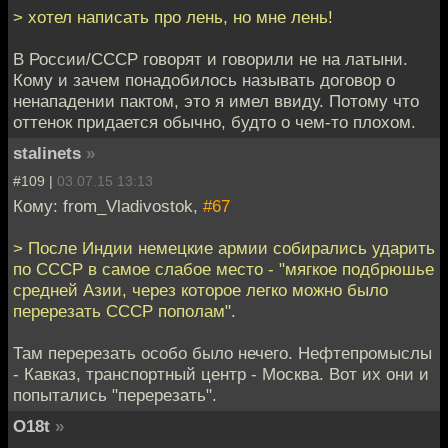
> хотел написать про лень, но мне лень!
В России/СССР говорят и говорили не на латыни.
Кому и зачем понадобилось называть договор о
ненападении пактом, это я имел ввиду. Потому что
оттенок придается обычно, будто о чем-то плохом.
stalinets
»
#109 |
03.07.15 13:13
Кому: from_Vladivostok,
#67
> После Индии немецкие армии собирались ударить
по СССР в самое слабое место - "мягкое подбрюшье
средней Азии, через которое легко можно было
перерезать СССР пополам".
Там перерезать особо было нечего. Нефтепромыслы
- Кавказ, транспортный центр - Москва. Вот их они и
попытались "перерезать".
O18t
»