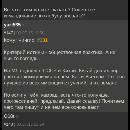
Вы что этим хотите сказать? Советское
командование по глобусу воевало?
yuri535
»
#147 |
03.07.15 16:50
Кому: Чингиc,
#131
Критерий истины - общественная практика. А не
чьи-то взгляды.
На МЛ поднялся СССР и Китай. Китай до сих пор
рвётся к коммунизма на нём. Как и Вьетнам. Т.е. оно
лучшее из всех имеющихся учений, а их немало.
Но если у тебя, камрад, есть что-то получше,
прогрессивней, предлагай. Давай ссылку! Почитаем
чего там пишут и на чем все основывают.
O18t
»
#148 |
03.07.15 16:54