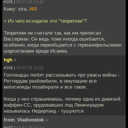
#105 |
03.07.15 12:40
Кому: xtra,
#93
> Из чего исходили эти "теоретики"?
Теоретики не считали так, как им приписал
Вассерман. Он ведь тоже иногда ошибается,
особенно, когда переобщается с германофильскими
шарлатанами вроде Исаева.
hgh
»
#106 |
03.07.15 12:52
Голландцы любят рассказывать про ужасы войны -
Роттердам разбомбили, в оккупацию все
велосипеды позабирали и все такое.
Когда у них спрашиваешь, почему одна из дивизий
ваффен-СС, орудовавших под Ленинградом
называлась Недерланд - тушуются.
from_Vladivostok
»
#107 |
03.07.15 13:13