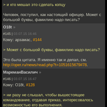
> и кто мешал это сделать копцу
Человек, поступил, как настоящий офицер. Может с
большой буквы, фамилию надо писать?
O18t
»
#145 |
03.07.15 16:46
Кому: арзамас,
#144
> Может с большой буквы, фамилию надо писать?
Это была цитата. Я именно так и делал, см.
http://oper.ru/news/read.php?t=1051615679#78
.
МареманВасилич
»
#146 |
03.07.15 16:47
Кому: O18t,
#128
> ни разу не слышал, чтобы вышестоящее
командование, отдавая приказ, интересовалось
возможностью его выполнения.