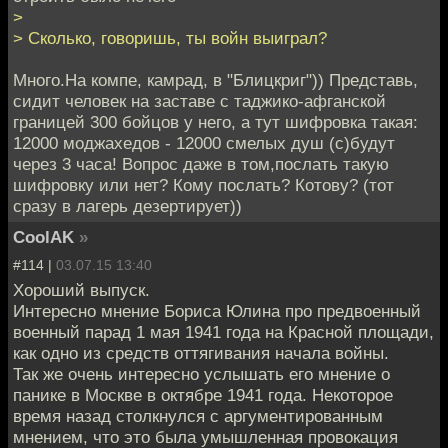
>
> Сколько, говоришь, ты войн выиграл?
Много.На компе, камрад, в "Блицкриг")) Представь,
сидит человек на заставе с таджико-афганской
границей 300 бойцов у него, а тут шифровка такая:
12000 моджахедов - 12000 смелых душ (с)будут
через 3 часа! Вопрос даже в том,послать такую
шифровку или нет? Кому послать? Котову? (тот
сразу в лагерь дезертирует))
CoolAK
»
#114 |
03.07.15 13:40
Хороший выпуск.
Интересно мнение Бориса Юлина про предвоенный
военный парад 1 мая 1941 года на Красной площади,
как одно из средств оттягивания начала войны.
Так же очень интересно услышать его мнение о
панике в Москве в октябре 1941 года. Некоторое
время назад столкнулся с аргументированным
мнением, что это была умышленная провокация