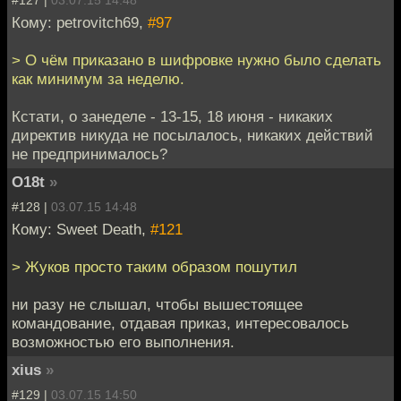
#127 |
03.07.15 14:48
Кому: petrovitch69,
#97
> О чём приказано в шифровке нужно было сделать
как минимум за неделю.
Кстати, о занеделе - 13-15, 18 июня - никаких
директив никуда не посылалось, никаких действий
не предпринималось?
O18t
»
#128 |
03.07.15 14:48
Кому: Sweet Death,
#121
> Жуков просто таким образом пошутил
ни разу не слышал, чтобы вышестоящее
командование, отдавая приказ, интересовалось
возможностью его выполнения.
xius
»
#129 |
03.07.15 14:50