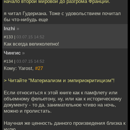
начало второй мировой до разгрома Франции.
я читал Гудериана. Тоже с удовольствием почитал
бы что-нибудь еще
Inzhi
»
#133 |
03.07.15 14:52
Как всегда великолепно!
Чингиc
»
#134 |
03.07.15 14:52
Кому: Yarost,
#27
> Читайте "Материализм и эмпириокритицизм"!
Если относиться к этой книге как к памфлету или
объемному фельетону, ну, или как к историческому
документу - то да, занимательное чтиво на ночь,
можно и пролистать.
Научная же ценность данного произведения близка к
нулю.