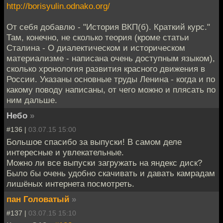
http://borisyulin.odnako.org/
От себя добавлю - "История ВКП(б). Краткий курс."
Там, конечно, не сколько теория (кроме статьи
Сталина - О диалектическом и историческом
материализме - написана очень доступным языком),
сколько хронология развития красного движения в
России. Указаны основные труды Ленина - когда и по
какому поводу написаны, от чего можно и плясать по
ним дальше.
Небо
»
#136 |
03.07.15 15:00
Большое спасибо за выпуски! В самом деле
интересные и увлекательные.
Можно ли все выпуски загружать на яндекс диск?
Было бы очень удобно скачивать и давать камрадам
лишёных интернетa посмотреть.
пан Головатый
»
#137 |
03.07.15 15:10