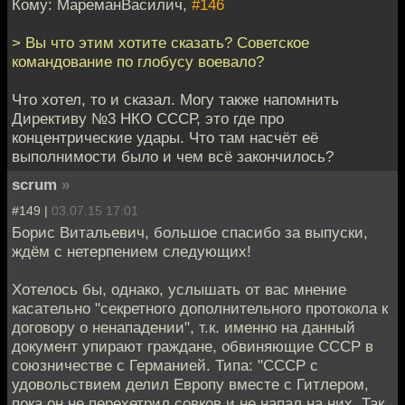
Кому: МареманВасилич,
#146
> Вы что этим хотите сказать? Советское
командование по глобусу воевало?
Что хотел, то и сказал. Могу также напомнить
Директиву №3 НКО СССР, это где про
концентрические удары. Что там насчёт её
выполнимости было и чем всё закончилось?
scrum
»
#149 |
03.07.15 17:01
Борис Витальевич, большое спасибо за выпуски,
ждём с нетерпением следующих!
Хотелось бы, однако, услышать от вас мнение
касательно "секретного дополнительного протокола к
договору о ненападении", т.к. именно на данный
документ упирают граждане, обвиняющие СССР в
союзничестве с Германией. Типа: "СССР с
удовольствием делил Европу вместе с Гитлером,
пока он не перехетрил совков и не напал на них. Так