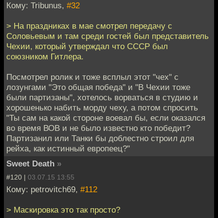
Кому: Tribunus,
#32
> На праздниках в мае смотрел передачу с
Соловьевым и там среди гостей был представитель
Чехии, который утверждал что СССР был
союзником Гитлера.
Посмотрел ролик и тоже всплыл этот "чех" с
лозунгами "Это общая победа" и "В Чехии тоже
были партизаны", хотелось ворваться в студию и
хорошенько набить морду чеху, а потом спросить
"Ты сам на какой стороне воевал бы, если оказался
во время ВОВ и не было известно кто победит?
Партизанил или Танки бы доблестно строил для
рейха, как истинный европеец?"
Sweet Death
»
#120 |
03.07.15 13:55
Кому: petrovitch69,
#112
> Маскировка это так просто?