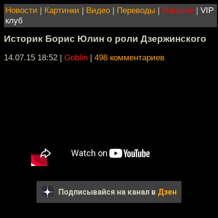
Новости
|
Картинки
|
Видео
|
Переводы
|
Магазин
|
VIP
клуб
Историк Борис Юлин о роли Дзержинского
14.07.15 18:52
|
Goblin
|
498 комментариев
Подписывайся на канал в
Дзен