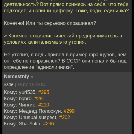
деятельность? Вот прямо примерь на себя, что тебе
подходит, и напиши циферку. Тоже, поди, единичка?
Конечно! Или ты серьёзно спрашивал?
> Конечно, социалистический предприниматель в
условиях капитализма это утопия.
Не утопия, я ведь привёл в пример французов, чем
он тебе не понравился? В СССР они попали бы под
определение "единоличники".
Nemestniy
»
#306 |
16.07.15 10:04
Кому: yuri535,
#295
Кому: bqbr0,
#291
Кому: Чингиc,
#210
Кому: Медвед Полоскун,
#299
Кому: Unusual suspect,
#202
Кому: Sha-Yulin,
#296