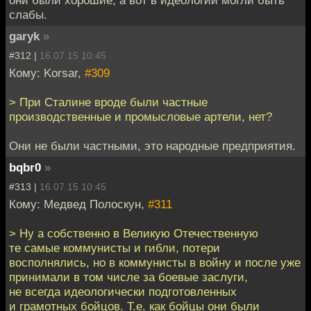
они были хорошие, а вот в идеологии могли быть
слабы.
garyk
»
#312 |
16.07.15 10:45
Кому: Korsar,
#309
> При Сталине вроде были частные
производственные и промысловые артели, нет?
Они не были частными, это народные предприятия.
bqbr0
»
#313 |
16.07.15 10:45
Кому: Медвед Полоскун,
#311
> Ну а собственно в Великую Отечественную
те самые коммунисты и гибли, потери
восполнялись, но в коммунисты в войну и после уже
принимали в том числе за боевые заслуги,
не всегда идеологически подготовленных
и грамотных бойцов. Т.е. как бойцы они были