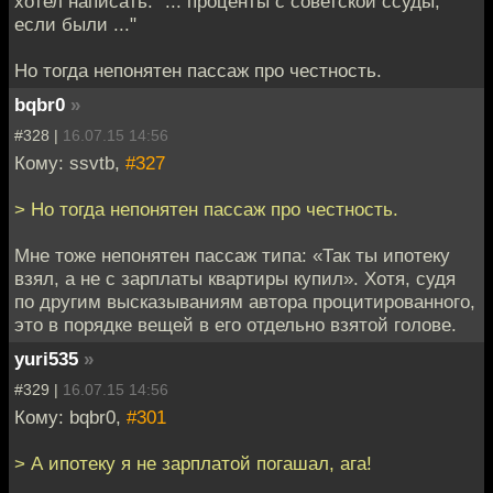
хотел написать: "... проценты с советской ссуды,
если были ..."
Но тогда непонятен пассаж про честность.
bqbr0
»
#328 |
16.07.15 14:56
Кому: ssvtb,
#327
> Но тогда непонятен пассаж про честность.
Мне тоже непонятен пассаж типа: «Так ты ипотеку
взял, а не с зарплаты квартиры купил». Хотя, судя
по другим высказываниям автора процитированного,
это в порядке вещей в его отдельно взятой голове.
yuri535
»
#329 |
16.07.15 14:56
Кому: bqbr0,
#301
> А ипотеку я не зарплатой погашал, ага!