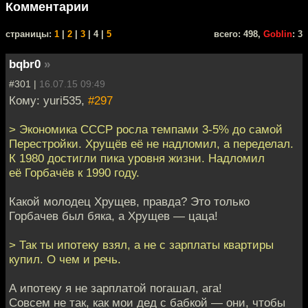
Комментарии
cтраницы:
1
|
2
|
3
| 4 |
5
всего: 498,
Goblin
: 3
bqbr0
»
#301 |
16.07.15 09:49
Кому: yuri535,
#297
> Экономика СССР росла темпами 3-5% до самой
Перестройки. Хрущёв её не надломил, а переделал.
К 1980 достигли пика уровня жизни. Надломил
её Горбачёв к 1990 году.
Какой молодец Хрущев, правда? Это только
Горбачев был бяка, а Хрущев — цаца!
> Так ты ипотеку взял, а не с зарплаты квартиры
купил. О чем и речь.
А ипотеку я не зарплатой погашал, ага!
Совсем не так, как мои дед с бабкой — они, чтобы