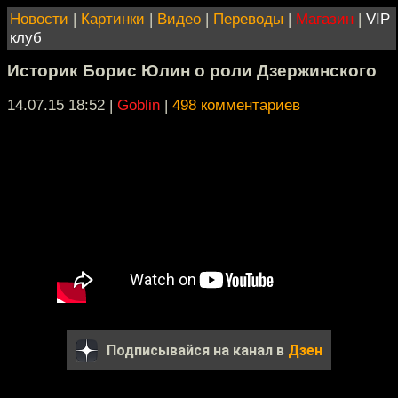
Новости
|
Картинки
|
Видео
|
Переводы
|
Магазин
|
VIP
клуб
Историк Борис Юлин о роли Дзержинского
14.07.15 18:52
|
Goblin
|
498 комментариев
Подписывайся на канал в
Дзен