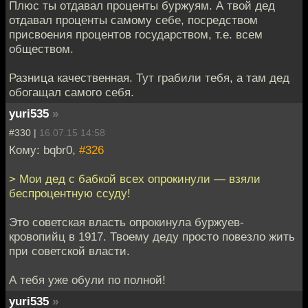
Плюс ты отдавал проценты буржуям. А твой дед
отдавал проценты самому себе, посредством
присвоения процентов государством, т.е. всем
обществом.
Разница качественная. Тут грабили тебя, а там дед
обогащал самого себя.
yuri535
»
#330 |
16.07.15 14:58
Кому: bqbr0,
#326
> Мои дед с бабкой всех опрокинули — взяли
беспроцентную ссуду!
Это советская власть опрокинула буржуев-
кровопийц в 1917. Твоему деду просто повезло жить
при советской власти.
А тебя уже обули по полной!
yuri535
»