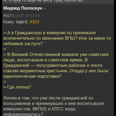
А, я просто ещё не весь тред прочитал
Медвед Полоскун
»
#317 |
16.07.15 12:18
Кому: bqbr0,
#313
> А в Гражданскую в коммунисты принимали
исключительно по окончанию ВПШ? Или за какие-то
небоевые заслуги?
>
> В Великой Отечественной воевали уже советские
люди, воспитанные в советское время. В
Гражданской — полуграмотные рабочие и почти
совсем неграмотные крестьяне. Откуда у них была
идеологическая подготовка?
>
> Где логика?
Логика в том, что уже после гражданской из
большевиков и примкнувших к ним воспитывали
коммунистов. ВКП(б) в КПСС когда
реформировалась?