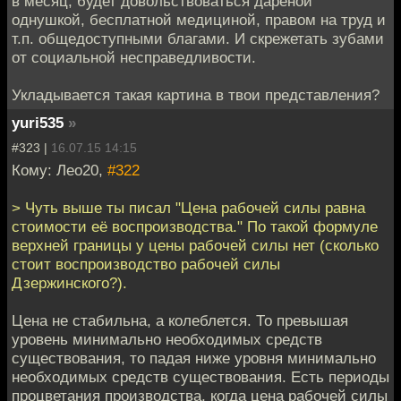
в месяц, будет довольствоваться дарёной
однушкой, бесплатной медициной, правом на труд и
т.п. общедоступными благами. И скрежетать зубами
от социальной несправедливости.
Укладывается такая картина в твои представления?
yuri535
»
#323 |
16.07.15 14:15
Кому: Лео20,
#322
> Чуть выше ты писал "Цена рабочей силы равна
стоимости её воспроизводства." По такой формуле
верхней границы у цены рабочей силы нет (сколько
стоит воспроизводство рабочей силы
Дзержинского?).
Цена не стабильна, а колеблется. То превышая
уровень минимально необходимых средств
существования, то падая ниже уровня минимально
необходимых средств существования. Есть периоды
процветания производства, когда цена рабочей силы