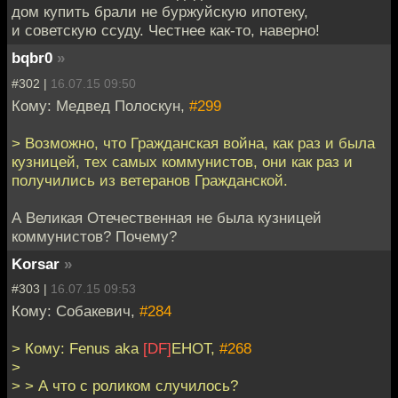
дом купить брали не буржуйскую ипотеку,
и советскую ссуду. Честнее как-то, наверно!
bqbr0
»
#302 |
16.07.15 09:50
Кому: Медвед Полоскун,
#299
> Возможно, что Гражданская война, как раз и была
кузницей, тех самых коммунистов, они как раз и
получились из ветеранов Гражданской.
А Великая Отечественная не была кузницей
коммунистов? Почему?
Korsar
»
#303 |
16.07.15 09:53
Кому: Собакевич,
#284
> Кому: Fenus aka
[DF]
EHOT,
#268
>
> > А что с роликом случилось?