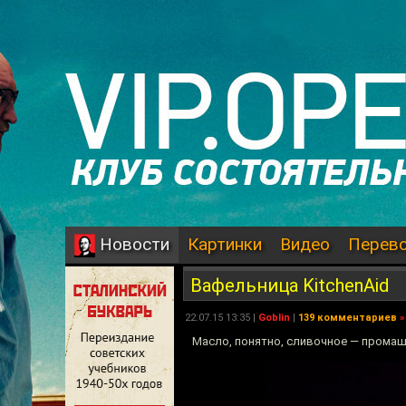
Картинки
Видео
Перев
Новости
Вафельница KitchenAid
22.07.15 13:35 |
Goblin
|
139 комментариев
»
Масло, понятно, сливочное — прома