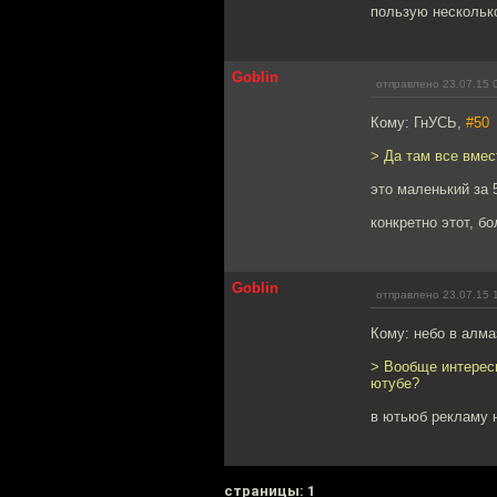
пользую несколько
Goblin
отправлено 23.07.15 
Кому: ГнУСЬ,
#50
> Да там все вмес
это маленький за 
конкретно этот, бо
Goblin
отправлено 23.07.15 
Кому: небо в алм
> Вообще интересн
ютубе?
в ютьюб рекламу 
cтраницы: 1