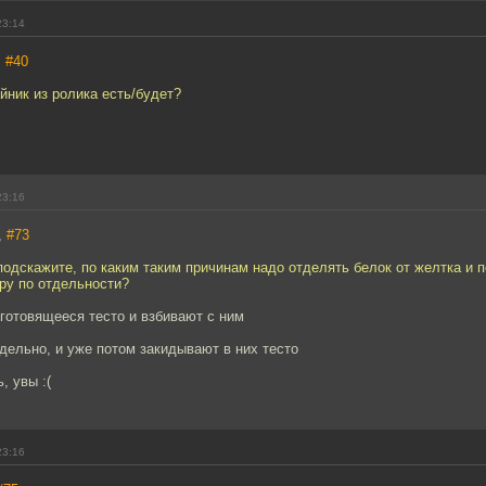
23:14
,
#40
айник из ролика есть/будет?
23:16
,
#73
подскажите, по каким таким причинам надо отделять белок от желтка и 
ру по отдельности?
готовящееся тесто и взбивают с ним
дельно, и уже потом закидывают в них тесто
, увы :(
23:16