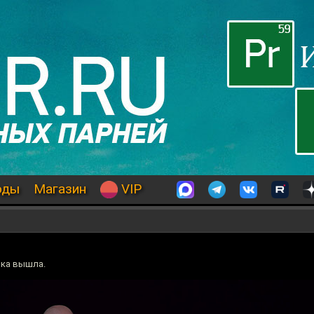
оды
Магазин
VIP
шка вышла.