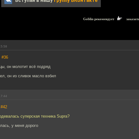
Вступай в нашу
группу ВКонтакте
Goblin рекомендует
заказат
15:58
,
#36
цы, он молотит всё подряд
ел, он из сливок масло взбил
17:44
,
#42
подевалась суперская техника Supra?
лась, у меня дорого