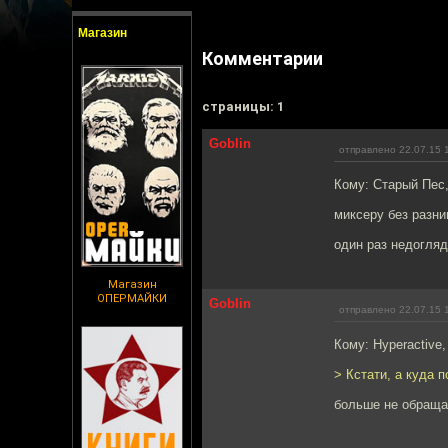
Магазин
Комментарии
cтраницы: 1
Goblin
отправлено 22.07.15 
Кому: Старый Пес
миксеру без разни
один раз недогляд
Магазин
ОПЕРМАЙКИ
Goblin
отправлено 22.07.15 
Кому: Hyperactive
> Кстати, а куда 
больше не обраща