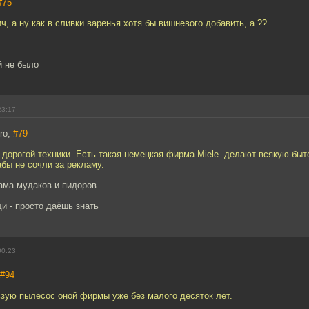
#75
, а ну как в сливки варенья хотя бы вишневого добавить, а ??
й не было
23:17
ro,
#79
и дорогой техники. Есть такая немецкая фирма Miele. делают всякую быт
бы не сочли за рекламу.
ама мудаков и пидоров
и - просто даёшь знать
00:23
#94
ьзую пылесос оной фирмы уже без малого десяток лет.