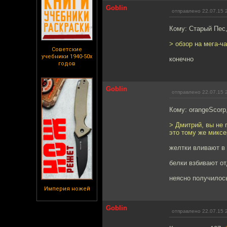
Goblin
отправлено 22.07.15 
Кому: Старый Пес
> обзор на мега-ч
Советские
учебники 1940-50х
конечно
годов
Goblin
отправлено 22.07.15 
Кому: orangeScorp
> Дмитрий, вы не 
это тому же миксе
желтки вливают в 
белки взбивают от
неясно получилось
Империя ножей
Goblin
отправлено 22.07.15 