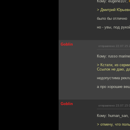
Кому: eugene107,
> Дмитрий Юрьевич
было бы отлично
но - увы, под руко
Goblin
отправлено 22.07.15 
Кому: russo marine
> Кстати, из сери
Ссылок не даю, да
недопустима рекл
а про хорошие вещ
Goblin
отправлено 23.07.15 
Кому: human_san,
> отмечу, что пол