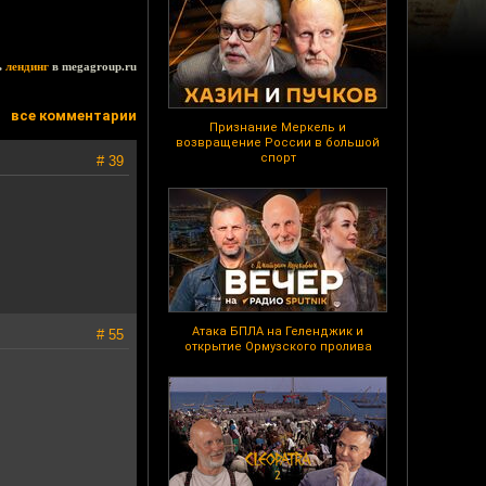
ь
лендинг
в megagroup.ru
все комментарии
Признание Меркель и
возвращение России в большой
спорт
# 39
Атака БПЛА на Геленджик и
# 55
открытие Ормузского пролива