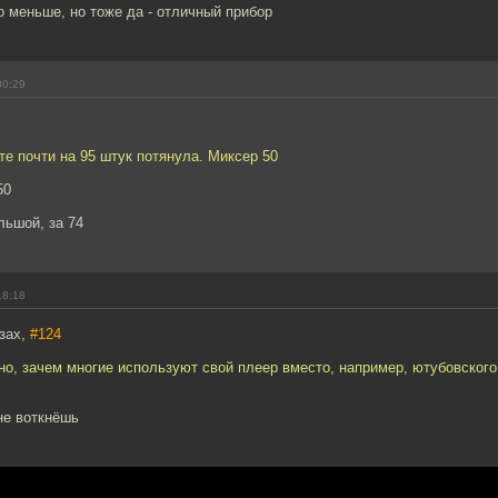
 меньше, но тоже да - отличный прибор
00:29
те почти на 95 штук потянула. Миксер 50
50
льшой, за 74
18:18
азах,
#124
о, зачем многие используют свой плеер вместо, например, ютубовского
не воткнёшь