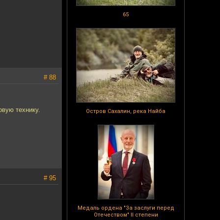
65
# 88
овую технику.
Остров Сахалин, река Найба
# 95
Медаль ордена "За заслуги перед
Отечеством" II степени