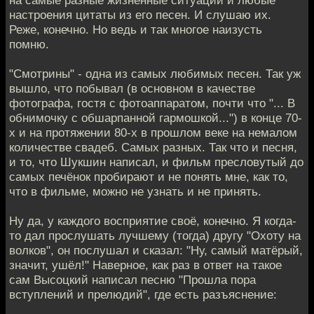
настроения цитаты из его песен. И слушаю их.
Реже, конечно. Но ведь и так многое наизусть
помню.
"Смотрины" - одна из самых любимых песен. Так уж
вышло, что побывал (в основном в качестве
фотографа, гостя с фотоаппаратом, почти что "... В
обнимочку с обшарпанной гармошкой...") в конце 70-
х и на протяжении 80-х в прошлом веке на немалом
количестве свадеб. Самых разных. Так что и песня,
и то, что Шукшин написал, и фильм пресловутый до
самых печёнок пробирают и не понять мне, как то,
что в фильме, можно не узнать и не принять.
Ну да, у каждого восприятие своё, конечно. Я когда-
то дал прослушать лучшему (тогда) другу "Охоту на
волков", он послушал и сказал: "Ну, самый матёрый,
значит, ушёл!" Наверное, как раз в ответ на такое
сам Высоцкий написал песню "Прошла пора
вступлений и прелюдий", где есть разъяснение: