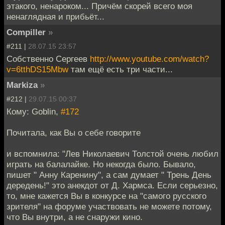
этакого, ненароком... Причём скорей всего моя
ненаглядная и прибьёт...
Compiller
»
#211 |
28.07.15 23:57
Собственно Сергеев
http://www.youtube.com/watch?
v=6tthDS15Mbw
там ещё есть три части...
Markiza
»
#212 |
29.07.15 00:37
Кому: Goblin,
#172
Почитала, как Вы о себе говорите
и вспомнила: "Лев Николаевич Толстой очень любил
играть на балалайке. Но некогда было. Бывало,
пишет " Анну Каренину", а сам думает " Трень День
дередень!" это анекдот от Д. Хармса. Если серьезно,
то, мне кажется Вы в конкурсе на "самого русского
зрителя" на форуме участвовать не можете потому,
что Вы внутри, а не снаружи кино.