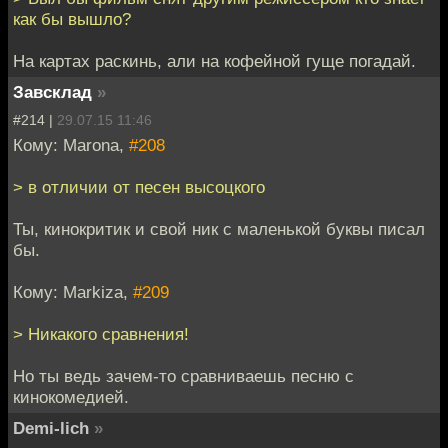
как бы вышло?
На картах раскинь, али на кофейной гуще погадай.
Завсклад
»
#214 |
29.07.15 11:46
Кому: Marona,
#208
> в отличии от песен высоцкого
Ты, кинокритик и свой ник с маленькой буквы писал
бы.
Кому: Markiza,
#209
> Никакого сравнения!
Но ты ведь зачем-то сравниваешь песню с
кинокомедией.
Demi-lich
»