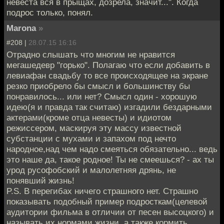
невеста вся в прыщах, дозрела, значит...". Когда
подрос только, понял.
Marona
»
#208 |
28.07.15 16:16
Отрадно слышать что многим не нравится
мегашедевр "горько". Полагаю что если добавить в
левиафан свадьбу то все происходящее на экране
резко приобрело бы смысл и большинству бы
понравилось... или нет? Смысл один - хорошую
идею(я и правда так считаю) изгадили бездарными
актерами(кроме отца невесты) и идиотом
режиссером, маскируя эту массу известной
субстанции с мухами и запахом под нечто
народное,над чем надо смеяться обязательно... ведь
это наше да, такое родное! Ты не смеешься? - ах ты
урод русофобский и малолетняя дрянь, не
понявший жизнь!
P.S. В перегибах ничего страшного нет. Страшно
показывать подобный пример подросткам(целевой
аудитории фильма в отличии от песен высоцкого) и
называть их нормами жизни, а также кормить