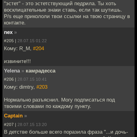
"эстет" - это эстетствующий педрила. Ты хоть
восклицательные знаки ставь, если так шутишь.
P/s еще прикололи твои ссылки на твою страницу в
контакте.
nex
»
#205 |
28.07.15 01:22
Кому: R_M,
#204
извините!!!
Yelena
»
камрадесса
#206 |
28.07.15 10:41
Кому: dimtry,
#203
Нормально разъяснил. Могу подписаться под
твоими словами по каждому пункту.
Captain
»
#207 |
28.07.15 13:20
В детстве больше всего поразила фраза "...и дочь-