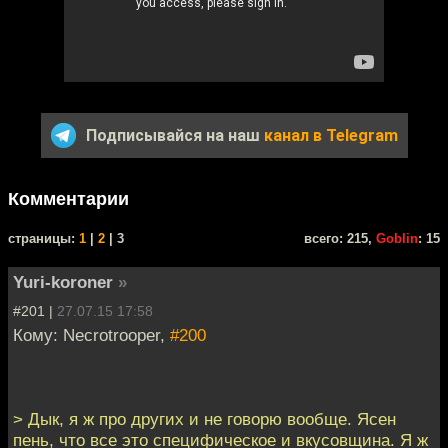
Подписывайся на наш
канал в Telegram
Комментарии
cтраницы:
1
|
2
| 3
всего: 215,
Goblin
: 15
Yuri-koroner
»
#201 |
27.07.15 17:58
Кому: Necrotrooper,
#200
> Дык, я ж про других и не говорю вообще. Ясен
пень, что все это специфическое и вкусовщина. Я ж