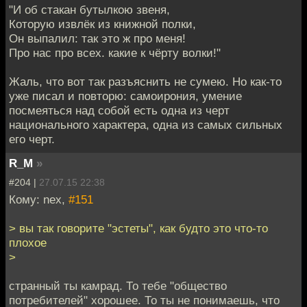
"И об стакан бутылкою звеня,
Которую извлёк из книжной полки,
Он выпалил: так это ж про меня!
Про нас про всех. какие к чёрту волки!"
Жаль, что вот так разъяснить не сумею. Но как-то
уже писал и повторю: самоирония, умение
посмеяться над собой есть одна из черт
национального характера, одна из самых сильных
его черт.
R_M
»
#204 |
27.07.15 22:38
Кому: nex,
#151
> вы так говорите "эстеты", как будто это что-то
плохое
>
странный ты камрад. То тебе "общество
потребителей" хорошее. То ты не понимаешь, что