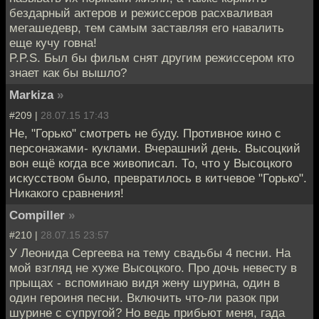
бездарный актеров и режиссеров расхваливая
мегашедевр, тем самым заставляя его навалить
еще кучу говна!
P.P.S. Был бы фильм снят другим режиссером кто
знает как бы вышло?
Markiza
»
#209 |
28.07.15 17:43
Не, "Горько" смотреть не буду. Противное кино с
персонажами- куклами. Вчерашний день. Высоцкий
вон ещё когда все живописал. То, что у Высоцкого
искусством было, превратилось в китчевое "Горько".
Никакого сравнения!
Compiller
»
#210 |
28.07.15 23:57
У Леонида Сергеева на тему свадьбы 4 песни. На
мой взгляд не хуже Высоцкого. Про дочь невесту в
прыщах - вспоминаю видя жену шурина, один в
один героиня песни. Включить что-ли разок при
шурине с супругой? Но ведь прибьют меня, гада