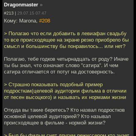
Dragonmaster
»
#213 |
29.07.15 07:47
Кому: Marona,
#208
> Полагаю что если добавить в левиафан свадьбу
то все происходящее на экране резко приобрело бы
смысл и большинству бы понравилось... или нет?
Полагаю, тебе годков четырнадцать от роду? Иначе
ты бы знал, что означает слово "сатира". И чем
сатира отличается от потуг на достоверность.
> Страшно показывать подобный пример
подросткам(целевой аудитории фильма в отличии
от песен высоцкого) и называть их нормами жизни
Откуда вы такие беретесь? Кто назвал подростков
основной целевой аудиторией? Кто называл
происходящее в фильме - нормой жизни?
> Был бы фильм снят другим режиссером кто знает