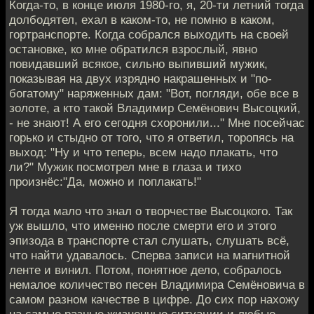
Когда-то, в конце июля 1980-го, я, 20-ти летний тогда
долбодятел, ехал в каком-то, не помню в каком,
гортранспорте. Когда собрался выходить на своей
остановке, ко мне обратился взрослый, явно
повидавший всякое, сильно выпивший мужик,
показывая на двух изрядно накрашенных и "по-
богатому" наряженных дам: "Вот, погляди, обе все в
золоте, а кто такой Владимир Семёнович Высоцкий,
- не знают! А его сегодня схоронили..." Мне посейчас
горько и стыдно от того, что я ответил, торопясь на
выход: "Ну и что теперь, всем надо плакать, что
ли?" Мужик посмотрел мне в глаза и тихо
произнёс:"Да, можно и поплакать!"
Я тогда мало что знал о творчестве Высоцкого. Так
уж вышло, что именно после смерти его и этого
эпизода в транспорте стал слушать, слушать всё,
что найти удавалось. Сперва записи на магнитной
ленте и винил. Потом, понятное дело, собралось
немалое количество песен Владимира Семёновича в
самом разном качестве в цифре. До сих пор нахожу
на самые разные жизненные ситуации и любые