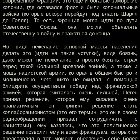
современной Франции, это ещё и богатые заморские
колонии, где оставался флот и были колониальные
войска (которые вскоре перейдут под власть Шарля
де Голля). То есть Франция могла идти по пути
Советского Союза, она могла объявлять
отечественную войну и сражаться до конца.
Но, видя нежелание основной массы населения
делать это (идти на такие уступки), видя боязнь,
даже может не нежелание, а просто боязнь, страх
перед такой большой кровавой войной, а также и
мощь нацистской армии, которая в общем быстро и
молниеносно, чего никто не ожидал, с помощью
блицкрига осуществила победу над французской
армией, которая считалась очень сильной, Петен
принял решение, которое ему казалось очень
прагматичным он принял решение стать
коллаборационистом (это его термин, это он в своём
радиообращении призвал сотрудничать с
нацистами), ему казалось, что это политическое
решение позволит ему и всем французам, которых он
представлял в тот момент, обеспечить себе более