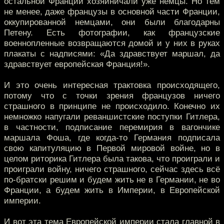
остальной Франции хозяйничали уже немцы. Но тем
не менее, даже французы в основной части Франции,
оккупированной немцами, они были благодарны
Петену. Есть фотографии, как французские
военнопленные возвращаются домой и у них в руках
плакаты с надписями: «Да здравствует маршал, да
здравствует европейская Франция!».
И это очень интересная трактовка происходящего,
потому что с точки зрения французов ничего
страшного в принципе не происходило. Конечно их
немножко напугали реваншистские поступки Гитлера,
в частности, подписание перемирия в вагончике
маршала Фоша, где когда-то Германия подписала
свою капитуляцию в Первой мировой войне, но в
целом риторика Гитлера была такова, что проиграли и
проиграли войну, ничего страшного, сейчас здесь всё
по-братски решим и будем жить не в Германии, не во
Франции, а будем жить в Империи, в Европейской
империи.
И вот эта тема Европейской империи стала главной в