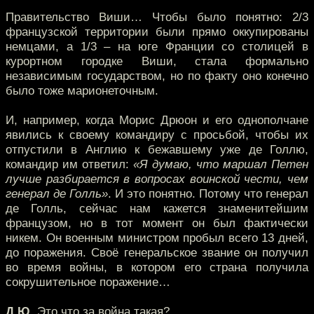
Правительство Виши… Чтобы было понятно: 2/3
французской территории были прямо оккупированы
немцами, а 1/3 – на юге Франции со столицей в
курортном городке Виши, стала формально
независимым государством, но по факту оно конечно
было тоже марионеточным.
И, например, когда Морис Дрюон и его однополчане
явились к своему командиру с просьбой, чтобы их
отпустили в Англию к бежавшему уже де Голлю,
командир им ответил:
«Я думаю, что маршал Петен
лучше разбирается в вопросах воинской чести, чем
генерал де Голль»
. И это понятно. Потому что генерал
де Голль, сейчас нам кажется знаменитейшим
французом, но в тот момент он был фактически
никем. Он военным министром пробыл всего 13 дней,
до поражения. Своё генеральское звание он получил
во время войны, в котором его страна получила
сокрушительное поражение…
Д.Ю.
Это что за война такая?