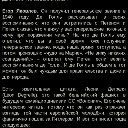
Егор Яковлев.
Он получил генеральское звание в
1940 году. Де Голль рассказывал в своих
воспоминаниях, что они встретились с Петеном и
Петен сказал, что я вижу у вас генеральские погоны, к
чему при поражении чины? На что де Голль ему
ответил, что вы в своё время тоже получили
генеральское звание, когда наша армия отступала, а
потом произошло «чудо на Марне». «Не вижу никаких
совпадений.» – ответил ему Петен, если верить
воспоминаниям де Голля. И де Голль в общем в тот
момент он был чуждым для правительства и даже и
для народа.
Есть язвительная цитата Леона Дегреля
(Léon Degrelle), это такой бельгийский фашист, в
будущем командир дивизии СС «Волония». Его очень
интересно читать, потому что он как раз отражает
взгляды той части европейской молодёжи, которая
фанатично пошла за Гитлером. И вот он писал тогда
следующее: