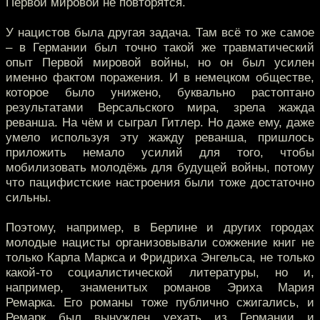
Первой мировой не повторятся.
У нацистов была другая задача. Там всё то же самое
– в Германии был точно такой же травматический
опыт Первой мировой войны, но он был усилен
именно фактом поражения. И в немецком обществе,
которое было унижено, буквально растоптано
результатами Версальского мира, зрела жажда
реванша. На чём и сыграл Гитлер. Но даже ему, даже
умело используя эту жажду реванша, пришлось
приложить немало усилий для того, чтобы
мобилизовать молодёжь для будущей войны, потому
что пацифистские настроения были тоже достаточно
сильны.
Поэтому, например, в Берлине и других городах
молодые нацисты организовывали сожжение книг не
только Карла Маркса и Фридриха Энгельса, не только
какой-то социалистической литературы, но и,
например, знаменитых романов Эриха Мария
Ремарка. Его романы тоже публично сжигались, и
Ремарк был вынужден уехать из Германии и