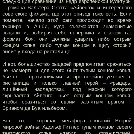
следующие сравнения из недр европейской культуры
– романа Вальтера Скотта «Айвенго» и интересного
советского фильма, где этот эпизод тоже есть. Если
помните, начало этой саги происходит во время
турнира в Ашби, куда съезжаются знаменитые
рыцари и, выбирая себе соперника и скажем так
формат боя, они должны ударить либо острым
концом копья, либо тупым концом в щит, который
висит у входа на ристалище.
И вот, большинство рыцарей предпочитает сражаться
не насмерть и для этого бьёт тупым концом копья,
бьётся с противниками и преспокойно уезжает с
ристалища и только главный герой – «рыцарь,
лишённый наследства», под маской которого
скрывается Айвенго, бьёт острым концом копья,
чтобы сразиться со своим заклятым врагом –
Брианом де Буагильбером.
Вот это – хорошая метафора событий Второй
мировой войны: Адольф Гитлер тупым концом своего
тевтонского копья ударил во французский,