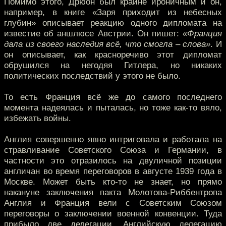
Помимо этого, Дрюон был крайне ироничным и он,
например, в книге «Заря приходит из небесных
глубин» описывает реакцию одного дипломата на
известие об аншлюсе Австрии. Он пишет:
«Франция
дала из своего наследия всё, что смогла – слова»
. И
он описывает, как красноречиво этот дипломат
обрушился на негодяя Гитлера, но никаких
политических последствий у этого не было.
То есть Франция всё же до самого последнего
момента надеялась и пыталась, но тоже как-то вяло,
избежать войны.
Англия совершенно явно интриговала и работала на
стравливание Советского Союза и Германии, в
частности это отразилось на двуличной позиции
англичан во время переговоров в августе 1939 года в
Москве. Может быть кто-то не знает, но прямо
накануне заключения пакта Молотова-Риббентропа
Англия и Франция вели с Советским Союзом
переговоры о заключении военной конвенции. Туда
прибыло две делегации. Английскую делегацию