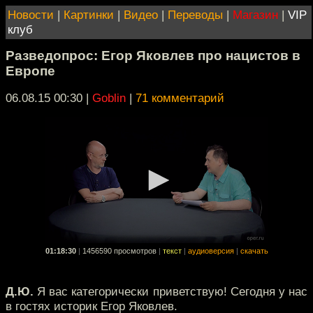
Новости
|
Картинки
|
Видео
|
Переводы
|
Магазин
|
VIP
клуб
Разведопрос: Егор Яковлев про нацистов в
Европе
06.08.15 00:30
|
Goblin
|
71 комментарий
01:18:30
|
1456590 просмотров
|
текст
|
аудиоверсия
|
скачать
Д.Ю.
Я вас категорически приветствую! Сегодня у нас
в гостях историк Егор Яковлев.