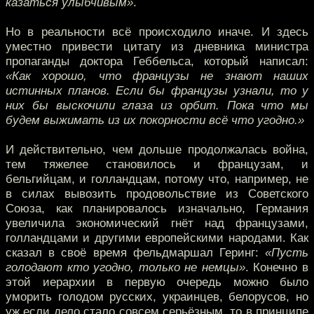
казаться улыбчивым»
.
Но в реальности всё происходило иначе. И здесь
уместно привести цитату из дневника министра
пропаганды доктора Геббельса, который написал:
«Как хорошо, что французы не знают наших
истинных планов. Если бы французы узнали, то у
них бы выскочили глаза из орбит. Пока что мы
будем выжимать из их покорности всё что угодно.»
И действительно, чем дольше продолжалась война,
тем тяжелее становилось и французам, и
бельгийцам, и голландцам, потому что, например, не
в силах вывозить продовольствие из Советского
Союза, как планировалось изначально, Германия
увеличила экономический гнёт над французами,
голландцами и другими европейскими народами. Как
сказал в своё время фельдмаршал Геринг:
«Пусть
голодают кто угодно, только не немцы»
. Конечно в
этой иерархии в первую очередь можно было
уморить голодом русских, украинцев, белорусов, но
уж если дело стало совсем серьёзным, то в принципе