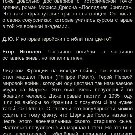
тоже довольно достоверное с исторической точки
зрения, роман Мориса Дрюона «Последняя бригада».
Это такие французские триста спартанцев. Он писал
о своих сокурсниках, которые учились курсом старше
в той же военной академии.
Д.Ю.
И которые геройски погибли там где-то?
Егор Яковлев.
Частично погибли, а частично
остались живы, но попали в плен.
Лидером Франции на исходе войны, как известно,
стал маршал Петен (Philippe Pétain). Герой Первой
мировой войны, который осуществил так называемое
«чудо на Марне». Это был очень популярный во
Франции человек. Даже правые партии в 1935 году
шли на выборы во Франции с лозунгом «Нам нужен
такой как Петен». О степени его популярности можно
судить по тому факту, что Шарль де Голль назвал в
честь этого военачальника своего старшего сына.
Настолько популярен был маршал Петен. Но это был
уже престарелый, убелённый сединами патриарх