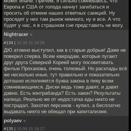
может иначе. Причем, я сильно сомневаюсь, что
Европа и США от голода начнут загибаться и
просить об отмене наших ответных санкций. Ну
просядет у них там рынок немного, ну и все. А что
будет у нас, я в страшном сне представить не могу.
Nightracer
»
#134 |
10.08.15 18:06
ДЮ атомно выступил, как в старые добрые! Даже не
поверил сперва. Всем камрадам, которые пугают
друг друга Северной Кореей могу посоветовать
фильм Проханова, очень толковый. Но расклады всё
же несколько иные, тут правильно и показательно
дотошно исполняется буква закона в пику всем
сомневающимся. Диски ведь тоже давят, и давят
давно. Есть контрабанда? Есть закон? Результаты
налицо. Реально же от недостатка еды никто не
пострадал. Захотел персиков - купил, а бесплатно
выдавать никто не обещал при капитализме.
polyaev
»
#135 |
10.08.15 18:27