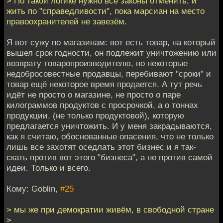
> По такой логике нужно все законы отменить, и
жить по "справедливости", пока марсиан на место
правоохранителей не завезём.
Я вот сужу по магазинам: вот есть товар, на который
вышел срок годности, он подлежит уничтожению или
возврату товаропроизводителю, но некоторые
недобросовестные продавцы, перебивают "сроки" и
товар ещё некоторое время продается. А тут речь
идёт не просто о магазине, не просто о паре
килограммов продуктов с просрочкой, а о тоннах
продукции, (не только продуктовой), которую
предлагается уничтожить. И у меня закрадываются,
как я считаю, обоснованные опасения, что не только
лишь все захотят оседлать этот бизнес и я так-
скать против вот этого "бизнеса", а не против самой
идеи. Только и всего.
Кому: Goblin,
#25
> мы же при демократии живём, в свободной стране
>