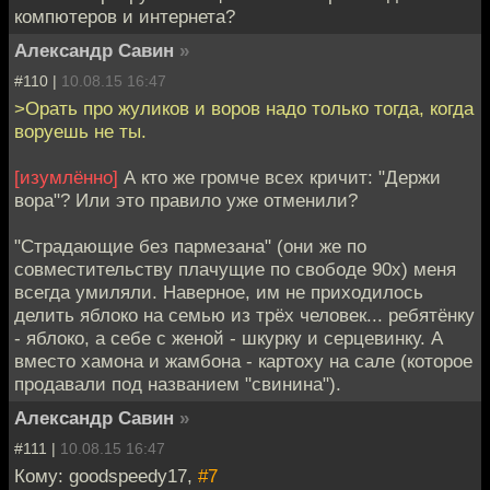
компютеров и интернета?
Александр Савин
»
#110 |
10.08.15 16:47
>Орать про жуликов и воров надо только тогда, когда
воруешь не ты.
[изумлённо]
А кто же громче всех кричит: "Держи
вора"? Или это правило уже отменили?
"Страдающие без пармезана" (они же по
совместительству плачущие по свободе 90х) меня
всегда умиляли. Наверное, им не приходилось
делить яблоко на семью из трёх человек... ребятёнку
- яблоко, а себе с женой - шкурку и серцевинку. А
вместо хамона и жамбона - картоху на сале (которое
продавали под названием "свинина").
Александр Савин
»
#111 |
10.08.15 16:47
Кому: goodspeedy17,
#7