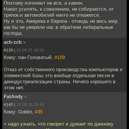
Поэтому изгоняют не все, а хамон.
Накал усилять, к сожалению, не собираются, от
тряпок и автомобилей никто не откажется.
Ну и это, Америка и Европа - отнюдь не весь мир,
как бы не уверяли нас в обратном либеральные
господа.
ach-zcb
»
#139 |
10.08.15 18:32
Кому: пан Головатый,
#109
Отказ от собственного производства компьютеров и
элементной базы это вообще отдельная песня в
деиндустриализации страны. Ничего хорошего в
этом нет.
FatAndy
»
#140 |
10.08.15 19:14
Кому: Goblin,
#35
> надо узнать, что говорит и думает по данному