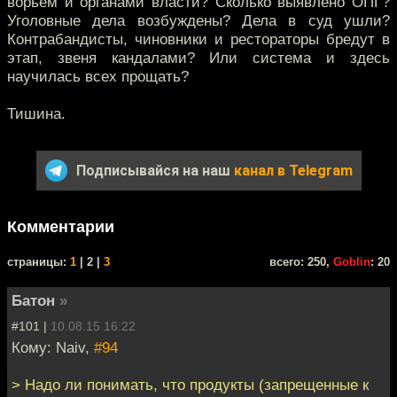
ворьём и органами власти? Сколько выявлено ОПГ?
Уголовные дела возбуждены? Дела в суд ушли?
Контрабандисты, чиновники и рестораторы бредут в
этап, звеня кандалами? Или система и здесь
научилась всех прощать?
Тишина.
Подписывайся на наш
канал в Telegram
Комментарии
cтраницы:
1
| 2 |
3
всего: 250,
Goblin
: 20
Батон
»
#101 |
10.08.15 16:22
Кому: Naiv,
#94
> Надо ли понимать, что продукты (запрещенные к