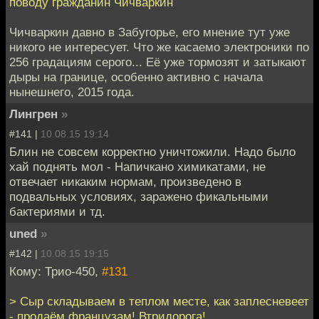
поводу гражданин Чичваркин
Чичваркин давно в Забугорье, его мнение тут уже
никого не интересует. Что же касаемо электроники по
256 градациям серого... Её уже тормозят и затыкают
дыры на границе, особенно активно с начала
нынешнего, 2015 года.
Лингрен
»
#141 |
10.08.15 19:14
Блин не совсем корректно уничтожили. Надо было
хай поднять мол - Напичкано химикатами, не
отвечает никаким нормам, произведено в
подвальных условиях, заражено фикальными
бактериями и тд.
uned
»
#142 |
10.08.15 19:15
Кому: Трио-450,
#131
> Сыр складываем в теплом месте, как заплесневеет
- продаём французам! Втридорога!