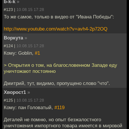
b-k-k
»
#123 |
10.08.15 17:28
То же самое, только в видео от "Ивана Победы":
http://www.youtube.com/watch?v=avh4-2p72OQ
Воркута
»
#124 |
10.08.15 17:28
Кому: Goblin,
#1
> Открытия о том, на благословенном Западе еду
уничтожают постоянно
Дмитрий, тут, видимо, пропущено слово "что".
Хворост1
»
#125 |
10.08.15 17:28
Кому: пан Головатый,
#119
Деталей не помню, но опыт безжалостного
уничтожения импортного товара имеется в мировой