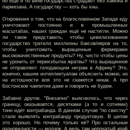
но ещё и по вине государства страдают без хамона и
пармезана. А государству — хоть бы хны.
Откровения о том, что на благословенном Западе еду
уничтожают постоянно и в промышленных
масштабах, наших граждан ещё не настигли. Можно
ли такое представить, чтобы цивилизованное
государство тратило миллионы баксов/евров на то,
чтобы уничтожить выращенные фермерами
высококачественные продукты? Ну, чисто чтобы цены
не уронить от переизбытка жратвы? Что выращенное
не отправляют голодающим неграм в Африку? Это,
конечно, нашим интеллектуалам объяснить можно, но
на истошности воя это не скажется никак. А про
Бостонское чаепитие даже и говорить не будем.
Забавно другое. "Внезапно" выяснилось, что через
границу, оказывается, десятками (а то и сотнями)
тонн идёт контрабанда. В данном случае "по свистку"
стали выявлять контрабанду продуктовую. В целом
это хорошо. Но почему только её? Про остальные
разновидности — молчок. А ведь там непочатый край