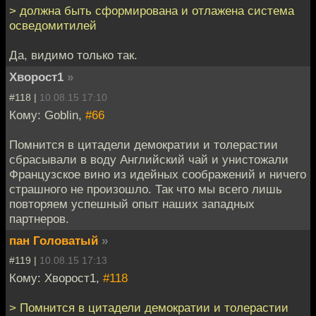
> должна быть сформирована и отлажена система
осведомитилей
Да, видимо только так.
Хворост1
»
#118 |
10.08.15 17:10
Кому: Goblin,
#66
Помнится в цитадели демократии и толерастии
сбрасывали в воду Английский чай и унистожали
Французское вино из идейных соображений и ничего
страшного не произошло. Так что мы всего лишь
повторяем успешный опыт наших западных
партнеров.
пан Головатый
»
#119 |
10.08.15 17:13
Кому: Хворост1,
#118
> Помнится в цитадели демократии и толерастии