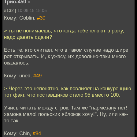
Трио-450
»
#132 |
10.08.15 18:05
Кому: Goblin,
#30
> ты не понимаешь, что когда тебе плюют в рожу,
надо давать сдачи?
Есть те, кто считает, что в таком случае надо шире
рот открывать. И, к ужасу, их довольно-таки много
оказалось.
Кому: uned,
#49
> Через это непонятно, как повлияет на конкуренцию
тот факт, что поставщиков стало 95 вместо 100.
Учись читать между строк. Там же "пармезану нет!
хамона мало! польских яблоков хочу!". Ну, или как-
то так.
Кому: Chin,
#84