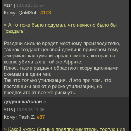
#114 |
10.08.15 16:57
Кому: QoMSoL,
#103
> А то тоже было подумал, что некисло было бы
"раздать".
Раздачи сильно вредят местному производителю,
так как создают ценовой демпинг. примером тому -
американская гуманитарная помощь, которая на
корню убила с/х в той же Африке.
Плюс, такие раздачи обрастают коррупционными
схемами в один миг.
Так что только утилизация. И это при том, что
поставщики знают о риске утилизации, но
предпочитают все же рискнуть.
дядюшкаАслан
»
#115 |
10.08.15 17:06
Кому: Pash Z,
#87
> Какой ужас: бедные предприниматели, торгующие