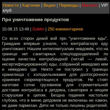
Новости
|
Картинки
|
Видео
|
Переводы
|
Магазин
|
VIP
клуб
Про уничтожение продуктов
10.08.15 13:49
|
Goblin
|
250 комментариев
Со всех сторон дикий вой про "уничтожение еды".
Граждане впервые узнали, что контрабасную еду
уничтожают. Нашим интеллектуалам невдомёк, что на
границе нет санитарных спецподразделений по
оценке качества контрабандной (читай — левой,
несертифицированной) еды, собранной неведомо кем
и неведомо где. Никто не построил у границы
хранилища с холодильниками для долгосрочного
хранения скоропортящихся продуктов. Не стоят
наготове сотни грузовиков для стремительной
доставки контрабаса в детдома, санатории и нищим
старушкам в целом. Бездна падения настолько
глубока, что в меню детдомов не включены ни хамон,
ни даже пармезан. Дети не только лишены родителей,