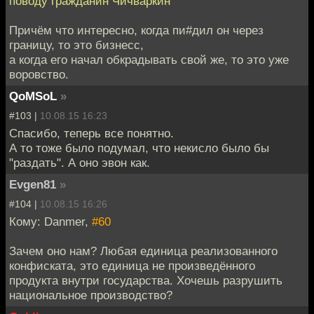
поводу гражданин Чичваркин
Причём что интересно, когда пи#дил он через
границу, то это бизнесс,
а когда его начал обкрадывать свой же, то это уже
воровство.
QoMSoL
»
#103 |
10.08.15 16:23
Спасибо, теперь все понятно.
А то тоже было подумал, что некисло было бы
"раздать". А оно эвон как.
Evgen81
»
#104 |
10.08.15 16:26
Кому: Danmer,
#60
Зачем оно нам? Любая единица реализованного
конфиската, это единица не произведённого
продукта внутри государства. Хочешь разрушить
национальное производство?