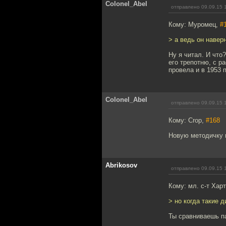
Colonel_Abel
отправлено 09.09.15 
Кому: Муромец,
#
> а ведь он навер
Ну я читал. И что
его трепотню, с р
провела и в 1953 
Colonel_Abel
отправлено 09.09.15 
Кому: Crop,
#168
Новую методичку 
Abrikosov
отправлено 09.09.15 
Кому: мл. с-т Хар
> но когда такие 
Ты сравниваешь п