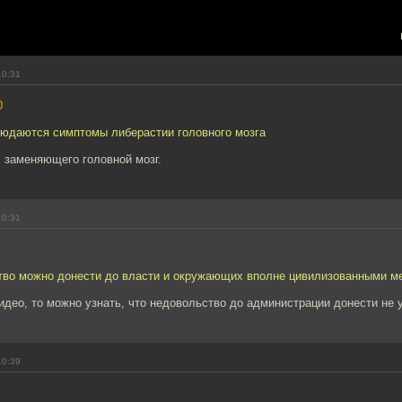
10:31
0
людаются симптомы либерастии головного мозга
, заменяющего головной мозг.
10:31
тво можно донести до власти и окружающих вполне цивилизованными м
део, то можно узнать, что недовольство до администрации донести не 
10:39