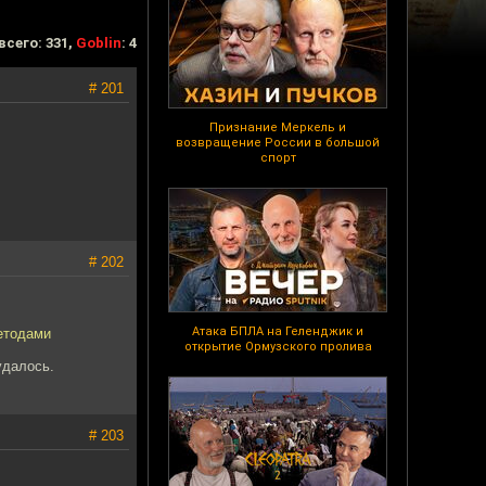
всего: 331,
Goblin
: 4
# 201
Признание Меркель и
возвращение России в большой
спорт
# 202
Атака БПЛА на Геленджик и
етодами
открытие Ормузского пролива
удалось.
# 203