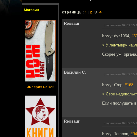
Магазин
cтраницы:
1
|
2
| 3 |
4
Reosaur
отправлено 09.09.15 
Кому: dyz1964,
#6
> У лентывру наб
Скорее уж, органа
Василий С.
отправлено 09.09.15 
Кому: Crop,
#168
Империя ножей
> Свое недовольс
Если послушать ви
Reosaur
отправлено 09.09.15 
Кому: Tampon,
#94