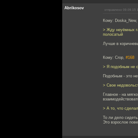
Abrikosov
отправлено 09.09.15 
Кому: Doska_New
> Жду неуёмных га
полосатый
Лучше в коричнев
Кому: Crop,
#168
> Я подобным не 
Подобным - это н
> Свое недовольс
Главное - на мягк
взаимодействоват
> А то, что сдела
То ли дело сидеть
Это взрослое пове