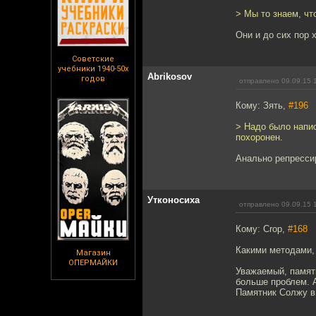
> Мы то знаем, чт
Они и до сих пор 
Советские
учебники 1940-50х
Abrikosov
годов
отправлено 09.09.15 
Кому: Зять,
#196
> Надо было напи
похоронен.
Анально репрессир
Утконосиха
отправлено 09.09.15 
Кому: Crop,
#168
Какими методами,
Магазин
ОПЕРМАЙКИ
Уважаемый, памятн
больше проблем. А
Памятник Солжу в 