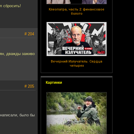
л сбросить!
Клеопатра, часть 2: финансовое
болото
# 204
лян, дважды заживо
Вечерний Излучатель: Сердца
четырех
Картинки
# 205
 написали, было бы