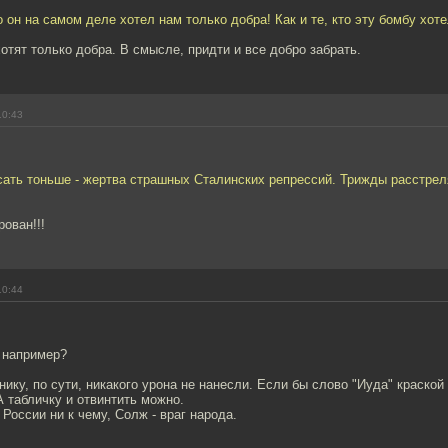
о он на самом деле хотел нам только добра! Как и те, кто эту бомбу хоте
хотят только добра. В смысле, придти и все добро забрать.
10:43
сать тоньше - жертва страшных Сталинских репрессий. Трижды расстре
ован!!!
10:44
 например?
ику, по сути, никакого урона не нанесли. Если бы слово "Иуда" краской
 табличку и отвинтить можно.
России ни к чему, Солж - враг народа.