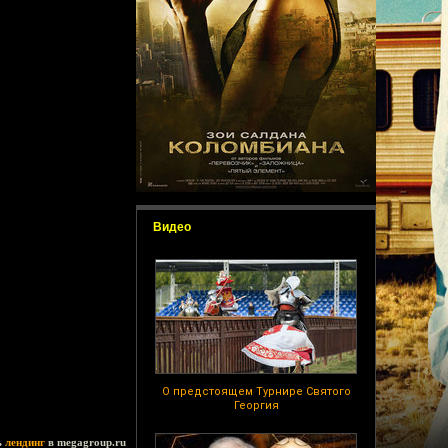
Видео
О предстоящем Турнире Святого
Георгия
ь
лендинг
в megagroup.ru