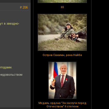
# 206
65
ут в звездно-
Остров Сахалин, река Найба
етодами.
 недовольством
Медаль ордена "За заслуги перед
Отечеством" II степени