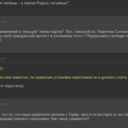
не любишь - а завтра Родину погубишь!"
11:25
 изменений в текущей "линии партии". Вот, пожалуйста. Памятник Солже
ь свой гражданский протест в отношении этого ? Подписывать петиции о
?
11:27
39
ько мне известно, по правилим установки памятников он и должен стоять
ё через жопу.
11:34
 это то, что наши правители начиная с Горби, просто в восторге от его т
конравственного сказочника. Как такое уживается?