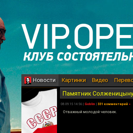
Картинки
Видео
Перев
Новости
Памятник Солженицыну
08.09.15 14:56 |
Goblin
|
331 комментарий
»
Отважный молодой человек.