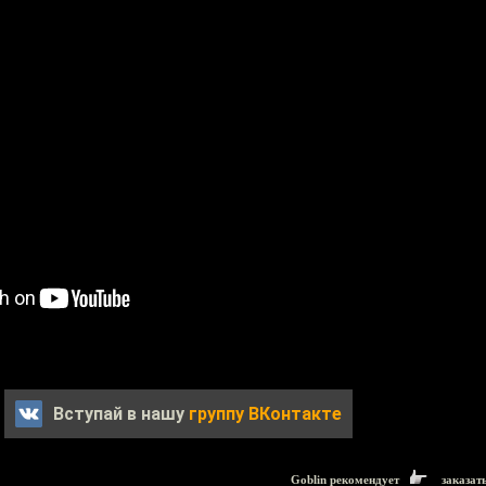
Вступай в нашу
группу ВКонтакте
Goblin рекомендует
заказат