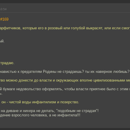
10:54
,
#169
рфитчиков, которые его в розовый или голубой выкрасят, или если смог
ый.
страдаю.
енавистью к предателям Родины не страдаешь? ты их наверное любишь?
тво можно донести до власти и окружающих вполне цивилизованными м
ой бумаге недовольство оформлять, чтобы власти приятнее было с этим
ь.
л он - чистой воды инфантилизм и позерство.
 на диване и нихера не делать, "подобным не страдая"!
дение взрослого человека, а не инфантила!!!