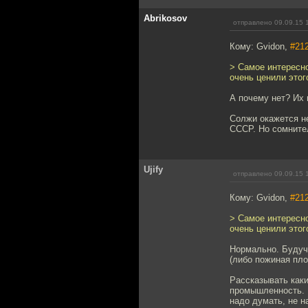
Abrikosov
отправлено 09.09.15 
Кому: Gvidon,
#21
> Самое интересно
очень ценили этог
А почему нет? Их 
Солжи окажется н
СССР. Но сомнител
Ujify
отправлено 09.09.15 
Кому: Gvidon,
#21
> Самое интересно
очень ценили этог
Нормально. Будучи
(либо пожиная пло
Рассказывать каки
промышленность. П
надо думать, не н