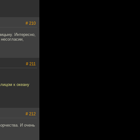
# 210
ницыну. Интересно,
 несогласии,
# 211
 лицом к океану
# 212
ворчества. И очень