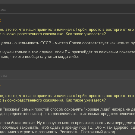
11:49
2
е, это то, что наши правители начиная с Горби, просто в восторге от его
о высоконравственного сказочника. Как такое уживается?
целям - ошельмовать СССР - мистер Солжи соответствует как нельзя л
е нужен только в том случае, если РФ превзойдёт по ключевым показат
ьно, что это вообще случится когда-либо.
12:04
2
е, это то, что наши правители начиная с Горби, просто в восторге от его
о высоконравственного сказочника. Как такое уживается?
 "вождём" самый простой способ сохранять "хороше лицо" нихера не д
ды предшественников) - это развенчивать этих самых предшественников
е они были плохие. Ну а попутно можно приватизировать или переделит
обольше закрывать, чтоб сдать в аренду под ТЦ. Это ж так здорово: сд
адо ничего строить и развивать. Рисковать. Постоянный доход.