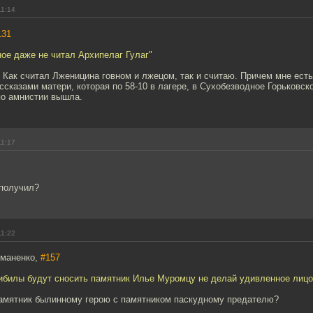
11:14
131
ное даже не читал Архипелаг Гулаг"
? Как считал Лженицина говном и лжецом, так и считаю. Причем мне есть
ассказами матери, которая по 58-10 в лагере, в Сухобезводное Горьковск
по амнистии вышла.
11:17
получил?
11:22
тманенко,
#157
дибилы будут сносить памятник Илье Муромцу не делай удивленное лицо
амятник былинному герою с памятником паскудному предателю?