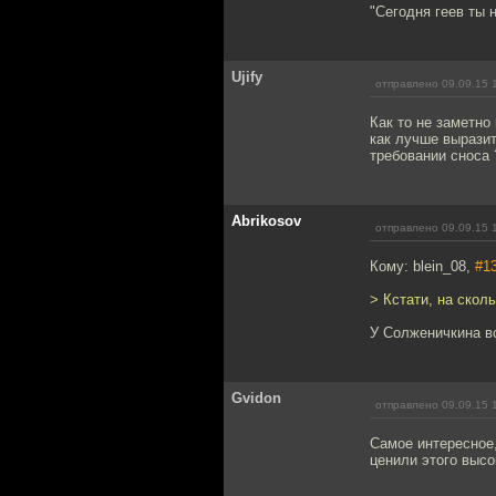
"Сегодня геев ты 
Ujify
отправлено 09.09.15 
Как то не заметно
как лучше выразит
требовании сноса 
Abrikosov
отправлено 09.09.15 
Кому: blein_08,
#1
> Кстати, на скол
У Солженичкина вс
Gvidon
отправлено 09.09.15 
Самое интересное,
ценили этого высо