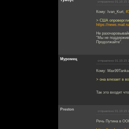
отправлено 01.10.15 
Кому: Ivan_Kurt,
#
> США опровергли
https://news.mail.r
Не разочаровывайс
"Мы не поддержива
Продолжайте".
Муромец
отправлено 01.10.15 
Кому: Max99Tanka
> она влезает в в
Так это входит чт
Preston
отправлено 01.10.15 
Речь Путина в ОО