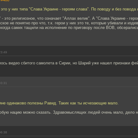
- это у них типа "Слава Украине - героям слава". По поводу и без повода
 - это религиозное, что означает "Аллах велик". А "Слава Украине - геро
кое не понятно про что, т.к. герои у них это те, которые убивали и изде
когда самих тащили на исполнение по приговору после ВОВ, обсерались
23:49
ось видео сбитого самолета в Сирии, но Шарий уже нашел признаки фей
03:31
яне одинаково полезны Равид. Таких как ты исчезающие мало.
юбую нацию можно сказать. Здравомыслящих людей очень мало, дело не
06:38