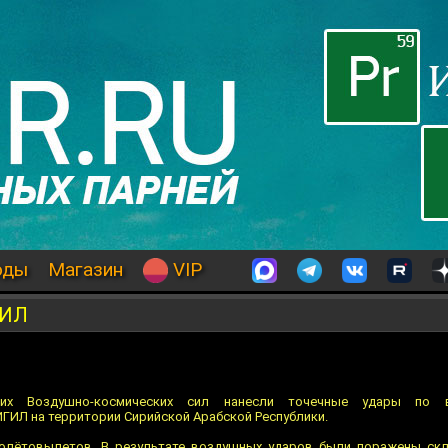
оды
Магазин
VIP
ГИЛ
ких Воздушно-космических сил нанесли точечные удары по 
ГИЛ на территории Сирийской Арабской Республики.
олётовылетов. В результате воздушных ударов были поражены скл