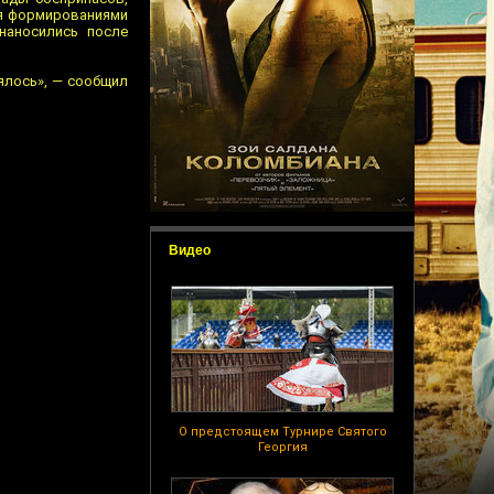
ия формированиями
наносились после
ялось», — сообщил
Видео
О предстоящем Турнире Святого
Георгия