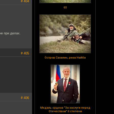
# 404
65
не при делах.
# 405
Остров Сахалин, река Найба
# 406
Медаль ордена "За заслуги перед
Отечеством" II степени