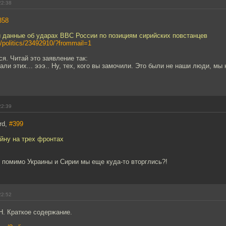
22:38
358
 данные об ударах ВВС России по позициям сирийских повстанцев
u/politics/23492910/?frommail=1
я. Читай это заявление так:
ли этих... эээ.. Ну, тех, кого вы замочили. Это были не наши люди, мы 
22:39
rd,
#399
ойну на трех фронтах
о помимо Украины и Сирии мы еще куда-то вторглись?!
22:52
Н. Краткое содержание.