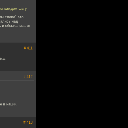
 на каждом шагу
ям слава" это
вались над
 и обсыкались от
# 411
ка.
# 412
 в нации.
# 413