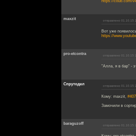
https://coub.com/v
maxzit
отправлено 01.10.15 
Вот уже появилось
https://www.youtu
pro-etcontra
отправлено 01.10.15 
"Алла, я в бар" - 
Спрутодел
отправлено 01.10.15 
Кому: maxzit,
#407
Замочили в сортир
baraguzoff
отправлено 01.10.15 
Кому: pro-etcontra