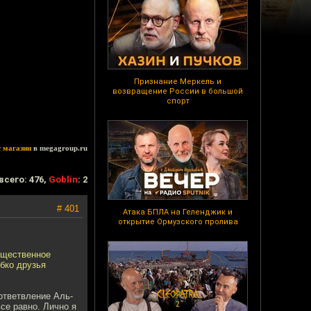
Признание Меркель и
возвращение России в большой
спорт
т магазин
в megagroup.ru
всего: 476,
Goblin
: 2
# 401
Атака БПЛА на Геленджик и
открытие Ормузского пролива
общественное
ибко друзья
ответвление Аль-
все равно. Лично я