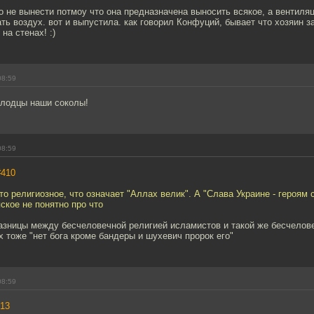
о не вынести потмоу что она предназначена выносить всякое, а вентиля
ать воздух. вот и выпустила. как говорил Конфуций, бывает что хозяин з
на стенах! :)
08:59
лодцы наши соколы!
08:59
#410
это религиозное, что означает "Аллах велик". А "Слава Украине - героям 
ское не понятно про что
разницы между бесчеловечной религией исламистов и такой же бесчелов
х тоже "нет бога кроме бандеры и шухевич пророк его"
08:59
13