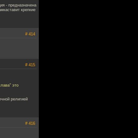
ция - предназначена
амкаставит крепкие
# 414
# 415
слава" это
ечной религией
# 416