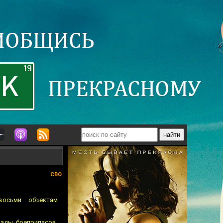
СВО
восьми объектам
ады боеприпасов,