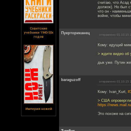
считаю, что Асад 
должок). Но был с
что он - наименьш
войне, чтобы мини
Советские
учебники 1940-50х
Пуерториканец
отправлено 01.10.15 
годов
Кому: идущий ми
> ждите видео об 
дык уже. Путин же
baraguzoff
отправлено 01.10.15 
Кому: Ivan_Kurt,
#
> США опровергли
https://news.mail.r
Империя ножей
Это похоже на сиг
Тумбус