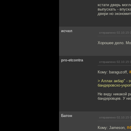
кстати дверь могл
выпускать - впуск
двери но экономит 
исчел
отправлено 02.10.15 
Хорошее дело. Мо
pro-etcontra
отправлено 02.10.15 
Кому: baraguzoff,
> Аллах акбар" - 
бандеровско-укроп
Не виду никакой 
бандеровцев. У ни
Батон
отправлено 02.10.15 
Кому: Jameson,
#4