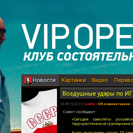
Картинки
Видео
Перев
Новости
Воздушные удары по И
30.09.15 23:15 |
Goblin
|
476 комментариев
»
С мест сообщают:
«Сегодня самолёты российс
террористической группировки И
Было выполнено около 20 сам