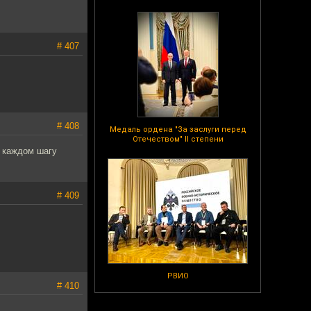
# 407
# 408
Медаль ордена "За заслуги перед
Отечеством" II степени
а каждом шагу
# 409
РВИО
# 410