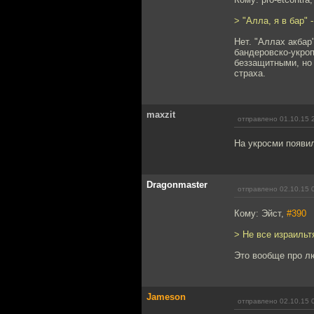
> "Алла, я в бар" 
Нет. "Аллах акбар"
бандеровско-укропс
беззащитными, но 
страха.
maxzit
отправлено 01.10.15 
На укросми появил
Dragonmaster
отправлено 02.10.15 
Кому: Эйст,
#390
> Не все израильт
Это вообще про л
Jameson
отправлено 02.10.15 