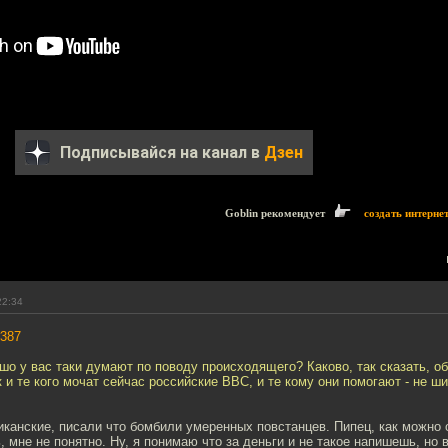
Подписывайся на канал в
Дзен
Goblin рекомендует
создать интерне
22:34
387
 шо у вас таки думают по поводу происходящего? Каково, так сказать, 
 и те кого мочат сейчас российские ВВС, и те кому они помогают - не ш
канские, писали что бомбили умеренных повстанцев. Пипец, как можно 
, мне не понятно. Ну, я понимаю что за деньги и не такое напишешь, но 