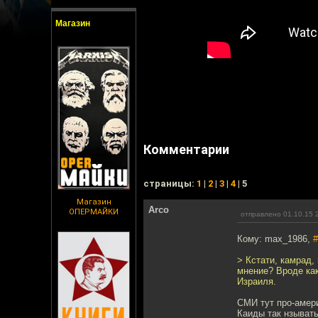
Магазин
Комментарии
cтраницы:
1
|
2
|
3
|
4
| 5
Магазин
Arco
ОПЕРМАЙКИ
отправлено 01.10.15 
Кому: max_1986,
#
> Кстати, камрад,
мнение? Вроде как
Израиля.
СМИ тут про-амери
Каиды так нзывать