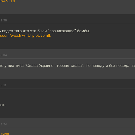
iew/8cdjp
22:58
 видео того что это были "проникающие" бомбы.
be.com/watch?v=UhyioUv5mIk
23:04
это у них типа "Слава Украине - героям слава". По поводу и без повода н
23:11
ах.
23:24
,
#408