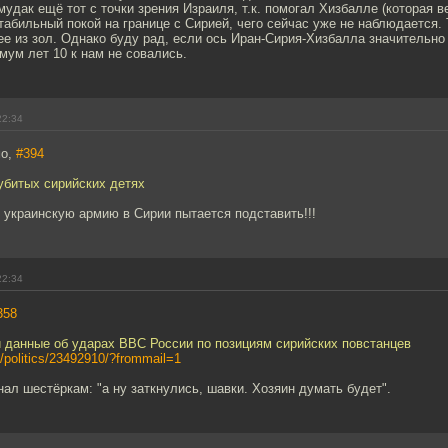
мудак ещё тот с точки зрения Израиля, т.к. помогал Хизбалле (которая 
табильный покой на границе с Сирией, чего сейчас уже не наблюдается. 
ее из зол. Однако буду рад, если ось Иран-Сирия-Хизбалла значительно
мум лет 10 к нам не совались.
22:34
мо,
#394
убитых сирийских детях
 украинскую армию в Сирии пытается подставить!!!
22:34
358
 данные об ударах ВВС России по позициям сирийских повстанцев
u/politics/23492910/?frommail=1
нал шестёркам: "а ну заткнулись, шавки. Хозяин думать будет".