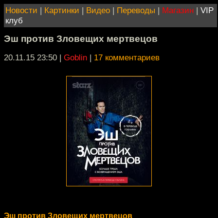
Новости
|
Картинки
|
Видео
|
Переводы
|
Магазин
|
VIP
клуб
Эш против Зловещих мертвецов
20.11.15 23:50
|
Goblin
|
17 комментариев
Эш против Зловещих мертвецов