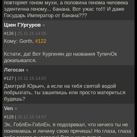
повторяет геном мухи, а половина генома человека
эдентична геному... банана. Вот ужас то!!! И даже
Государь Император от банана???
Цзен ГУргуров
»
#126 |
25.11.15 14:05
Кому: Gorth,
#122
Кстати, да! Вот Кургинян до названия ТупичОк
докапывался.
Легосан
»
#127 |
25.11.15 14:07
Дмитрий Юрьич, а если на тебя святой водой
побрызгать, ты зашипишь или просто материться
будешь?
Ven
»
#128 |
25.11.15 14:07
Эх, ГоблЕн-ГоблЕн, я подозревал, что ничего ты не
понимаешь и личину свою прячешь! Но глаза, глаза