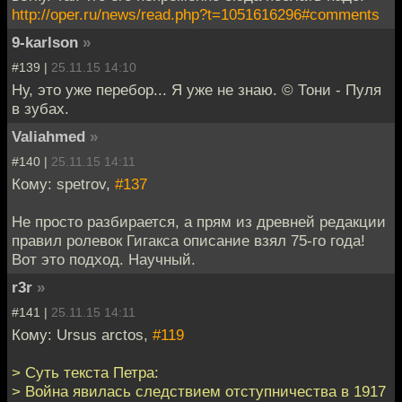
http://oper.ru/news/read.php?t=1051616296#comments
9-karlson
»
#139 |
25.11.15 14:10
Ну, это уже перебор... Я уже не знаю. © Тони - Пуля
в зубах.
Valiahmed
»
#140 |
25.11.15 14:11
Кому: spetrov,
#137
Не просто разбирается, а прям из древней редакции
правил ролевок Гигакса описание взял 75-го года!
Вот это подход. Научный.
r3r
»
#141 |
25.11.15 14:11
Кому: Ursus arctos,
#119
> Суть текста Петра:
> Война явилась следствием отступничества в 1917