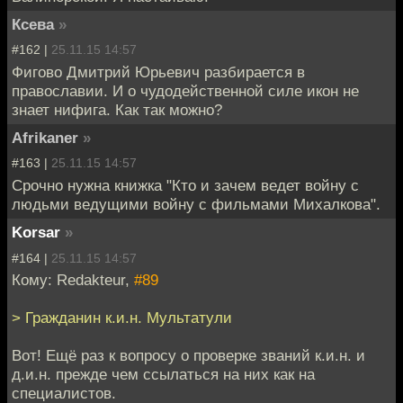
Ксева
»
#162 |
25.11.15 14:57
Фигово Дмитрий Юрьевич разбирается в
православии. И о чудодейственной силе икон не
знает нифига. Как так можно?
Afrikaner
»
#163 |
25.11.15 14:57
Срочно нужна книжка "Кто и зачем ведет войну с
людьми ведущими войну с фильмами Михалкова".
Korsar
»
#164 |
25.11.15 14:57
Кому: Redakteur,
#89
> Гражданин к.и.н. Мультатули
Вот! Ещё раз к вопросу о проверке званий к.и.н. и
д.и.н. прежде чем ссылаться на них как на
специалистов.