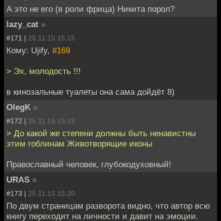
А это не его (в роли фрица) Никита порол?
lazy_cat
»
#171 |
25.11.15 15:15
Кому: Ujify,
#169
> Эх, молодость !!!
в кинозальные туалеты она сама дойдёт 8)
OlegK
»
#172 |
25.11.15 15:19
> До какой же степени должны быть ненавистны
этим гоблинам Животворящие иконы
Православный человек, глубокодуховный!
URAS
»
#173 |
25.11.15 15:20
По двум страницам разворота видно, что автор всю
книгу переходит на личности и давит на эмоции.