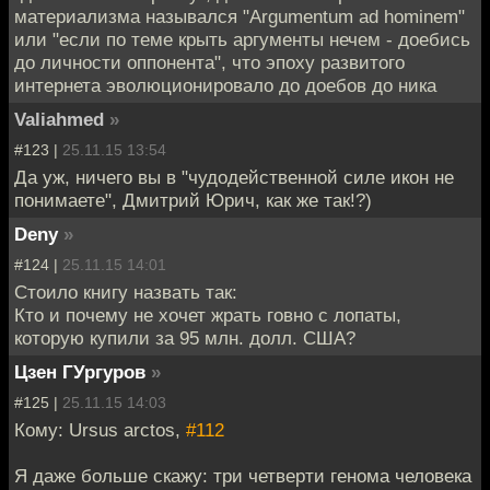
материализма назывался "Argumentum ad hominem"
или "если по теме крыть аргументы нечем - доебись
до личности оппонента", что эпоху развитого
интернета эволюционировало до доебов до ника
Valiahmed
»
#123 |
25.11.15 13:54
Да уж, ничего вы в "чудодейственной силе икон не
понимаете", Дмитрий Юрич, как же так!?)
Deny
»
#124 |
25.11.15 14:01
Стоило книгу назвать так:
Кто и почему не хочет жрать говно с лопаты,
которую купили за 95 млн. долл. США?
Цзен ГУргуров
»
#125 |
25.11.15 14:03
Кому: Ursus arctos,
#112
Я даже больше скажу: три четверти генома человека