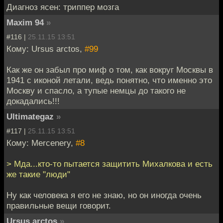
Диагноз ясен: триппер мозга
Maxim 94
»
#116 |
25.11.15 13:51
Кому: Ursus arctos,
#99
Как же он забыл про миф о том, как вокруг Москвы в
1941 с иконой летали, ведь понятно, что именно это
Москву и спасло, а тупые немцы до такого не
докадались!!!
Ultimategaz
»
#117 |
25.11.15 13:51
Кому: Mercenery,
#8
> Мда...кто-то пытается защитить Михалкова и есть
же такие "люди"
Ну как человека я его не знаю, но он иногда очень
правильные вещи говорит.
Ursus arctos
»