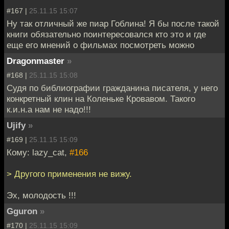
#167 |
25.11.15 15:07
Ну так отличный же пиар Гоблина! Я бы после такой
книги обязательно поинтересовался кто это и где
еще его мнений о фильмах посмотреть можно
Dragonmaster
»
#168 |
25.11.15 15:08
Судя по библиографии гражданина писателя, у него
конкретный клин на Коленьке Кровавом. Такого
к.и.н.а нам не надо!!!
Ujify
»
#169 |
25.11.15 15:09
Кому: lazy_cat,
#166
> Другого применения не вижу.
Эх, молодость !!!
Gguron
»
#170 |
25.11.15 15:09