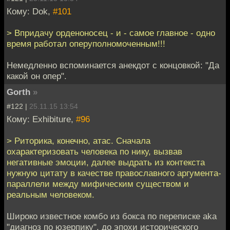
Кому: Dok,
#101
> Впридачу орденоносец - и - самое главное - одно
время работал оперуполномоченным!!!
Немедленно вспоминается анекдот с концовкой: "Да
какой он опер".
Gorth
»
#122 |
25.11.15 13:54
Кому: Exhibiture,
#96
> Риторика, конечно, атас. Сначала
охарактеризовать человека по нику, вызвав
негативные эмоции, далее выдрать из контекста
нужную цитату в качестве православного аргумента-
параллели между мифическим существом и
реальным человеком.
Широко известное комбо из бокса по переписке aka
"диагноз по юзерпику", до эпохи исторического