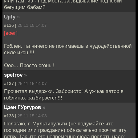
Или там, из - под моста заглядывание под юбки
бегущим бабам?
Ujify
»
#136 |
25.11.15 14:07
[воет]
Гоблен, ты ничего не понимаешь в чудодейственной
силе икон !!!
Ооо... Просто огонь !
spetrov
»
#137 |
25.11.15 14:07
Прочитал выдержки. Забористо! А уж как автор в
гоблинах разбирается!!!
Цзен ГУргуров
»
#138 |
25.11.15 14:08
Полагаю, г. Мультипульти (не подумайте что
господин или гражданин) обязательно прочтет эту
ветку. Так что его непременно сюда послать надо: