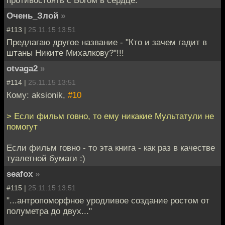
противостоять с Богом в сердце.
Очень_Злой
»
#113 |
25.11.15 13:51
Предлагаю другое название - "Кто и зачем гадит в
штаны Никите Михалкову?"!!!
otvaga2
»
#114 |
25.11.15 13:51
Кому: aksionik,
#10
> Если фильм говно, то ему никакие Мультатули не
помогут
Если фильм говно - то эта книга - как раз в качестве
туалетной бумаги :)
seafox
»
#115 |
25.11.15 13:51
"...антропоморфное уродливое создание ростом от
полуметра до двух..."