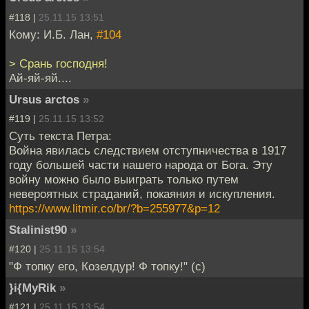
#118 |
25.11.15 13:51
Кому: И.Б. Лан,
#104
> Срань господня!
Ай-яй-яй....
Ursus arctos
»
#119 |
25.11.15 13:52
Суть текста Петра:
Война явилась следствием отступничества в 1917
году большей части нашего народа от Бога. Эту
войну можно было выиграть только путем
невероятных страданий, покаяния и искупления.
https://www.litmir.co/br/?b=255977&p=12
Stalinist90
»
#120 |
25.11.15 13:54
"Ф топку его, Козелдур! Ф топку!" (с)
}i{MyRik
»
#121 |
25.11.15 13:54