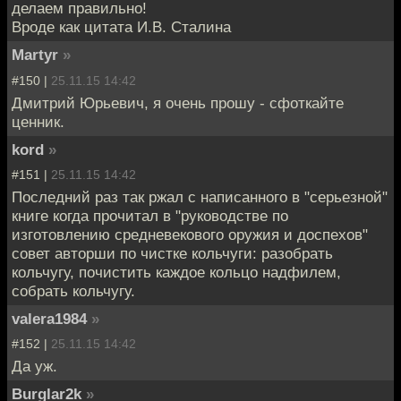
делаем правильно!
Вроде как цитата И.В. Сталина
Martyr
»
#150 |
25.11.15 14:42
Дмитрий Юрьевич, я очень прошу - сфоткайте
ценник.
kord
»
#151 |
25.11.15 14:42
Последний раз так ржал с написанного в "серьезной"
книге когда прочитал в "руководстве по
изготовлению средневекового оружия и доспехов"
совет авторши по чистке кольчуги: разобрать
кольчугу, почистить каждое кольцо надфилем,
собрать кольчугу.
valera1984
»
#152 |
25.11.15 14:42
Да уж.
Burglar2k
»