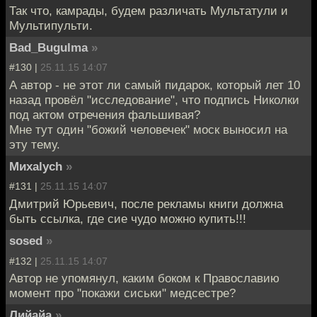
Так что, камрады, будем различать Мультатули и
Мультипульти.
Bad_Bugulma
»
#130 |
25.11.15 14:07
А автор - не этот ли самый пидарок, который лет 10
назад провёл "исследование", что подпись Николки
под актом отречения фальшивая?
Мне тут один "божий человечек" моск выносил на
эту тему.
Миxalych
»
#131 |
25.11.15 14:07
Дмитрий Юрьевич, после рекламы книги должна
быть ссылка, где сие чудо можно купить!!!
sosed
»
#132 |
25.11.15 14:07
Автор не упомянул, каким боком к Православию
момент про "покажи сиськи" медсестре?
Лийайа
»