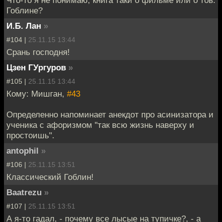
Гоблине?
И.Б. Лан
»
#104 |
25.11.15 13:44
Срань господня!
Цзен ГУргуров
»
#105 |
25.11.15 13:44
Кому: Мишган,
#43
Определенно напоминает анекдот про асинизатора и
ученика с афоризмом "так всю жизнь наверху и
простоишь".
antophil
»
#106 |
25.11.15 13:51
Классический Гоблин!
Baatrezu
»
#107 |
25.11.15 13:51
А я-то гадал, - почему все лысые на тупичке?, - а