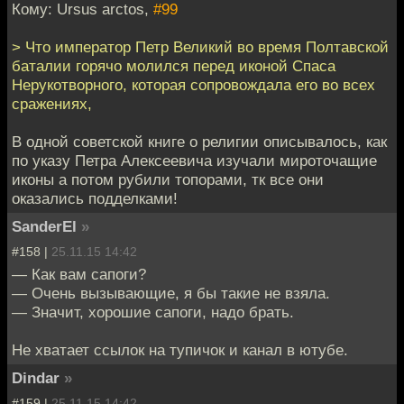
Кому: Ursus arctos,
#99
> Что император Петр Великий во время Полтавской
баталии горячо молился перед иконой Спаса
Нерукотворного, которая сопровождала его во всех
сражениях,
В одной советской книге о религии описывалось, как
по указу Петра Алексеевича изучали мироточащие
иконы а потом рубили топорами, тк все они
оказались подделками!
SanderEl
»
#158 |
25.11.15 14:42
— Как вам сапоги?
— Очень вызывающие, я бы такие не взяла.
— Значит, хорошие сапоги, надо брать.
Не хватает ссылок на тупичок и канал в ютубе.
Dindar
»
#159 |
25.11.15 14:42