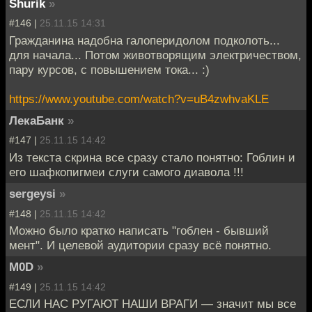
Shurik
»
#146 |
25.11.15 14:31
Гражданина надобна галоперидолом подколоть...
для начала... Потом животворящим электричеством,
пару курсов, с повышением тока... :)
https://www.youtube.com/watch?v=uB4zwhvaKLE
ЛекаБанк
»
#147 |
25.11.15 14:42
Из текста скрина все сразу стало понятно: Гоблин и
его шафкопигмеи слуги самого диавола !!!
sergeysi
»
#148 |
25.11.15 14:42
Можно было кратко написать "гоблен - бывший
мент". И целевой аудитории сразу всё понятно.
M0D
»
#149 |
25.11.15 14:42
ЕСЛИ НАС РУГАЮТ НАШИ ВРАГИ — значит мы все