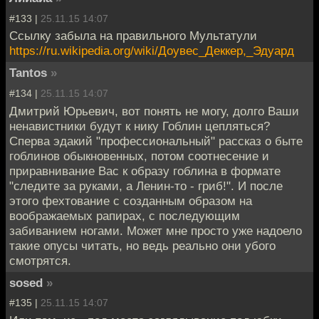
#133 |
25.11.15 14:07
Ссылку забыла на правильного Мультатули
https://ru.wikipedia.org/wiki/Доувес_Деккер,_Эдуард
Tantos
»
#134 |
25.11.15 14:07
Дмитрий Юрьевич, вот понять не могу, долго Ваши
ненавистники будут к нику Гоблин цепляться?
Сперва эдакий "профессиональный" рассказ о быте
гоблинов обыкновенных, потом соотнесение и
приравнивание Вас к образу гоблина в формате
"следите за руками, а Ленин-то - гриб!". И после
этого фехтование с созданным образом на
воображаемых рапирах, с последующим
забиванием ногами. Может мне просто уже надоело
такие опусы читать, но ведь реально они убого
смотрятся.
sosed
»
#135 |
25.11.15 14:07