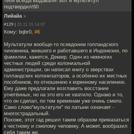
тебя всегда выдавали! Вот и мультитул
подтвердил!60
Лийайа
»
#129 |
25.11.15 14:07
Кому: bqbr0,
#6
Мультатули вообще-то псевдоним голландского
чиновника, жившего и работавшего в Индонезии, по
фамилии, кажется, Деккер. Один из немногих
честных людей среди колониальной
администрации, он написал книгу о зверствах
голландских колонизаторов, а особенно их местных
пособников, по отношению к коренному населению.
Ему даже предлагали возглавить восстание
угнетённых, но на это его не хватило. Однако и то,
что он сделал, по тем временам уже очень смело.
Само слово"мультатули" по латыни означает -
многострадальный.
Похоже, этот гад решил таким образом примазаться
к честному и смелому человеку. А может, вообразил
себя таким же.