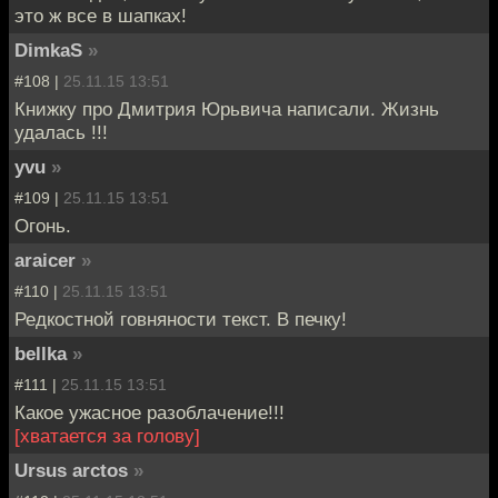
это ж все в шапках!
DimkaS
»
#108 |
25.11.15 13:51
Книжку про Дмитрия Юрьвича написали. Жизнь
удалась !!!
yvu
»
#109 |
25.11.15 13:51
Огонь.
araicer
»
#110 |
25.11.15 13:51
Редкостной говняности текст. В печку!
bellka
»
#111 |
25.11.15 13:51
Какое ужасное разоблачение!!!
[хватается за голову]
Ursus arctos
»