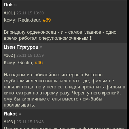
Dok
»
#101 |
25.11.15 13:30
Кому: Redakteur,
#89
Впридачу орденоносец - и - самое главное - одно
время работал оперуполномоченным!!!
Цзен ГУргуров
»
#102 |
25.11.15 13:39
Кому: Goblin,
#46
На одном из юбилейных интервью Бесогон
глубокомысленно высказался что, де, фильм не
поняли тогда, но у него есть идея прокатить фильм в
кинотеатрах по второму разу. Череп у него крепкий,
ему бы кирпичные стены вместо лом-бабы
проламывать.
Rakot
»
#103 |
25.11.15 13:43
Что-то я не понимаю, книга таки о фильме или о тов.