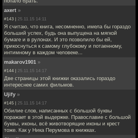
попало брать.
axert
»
#143 |
25.11.15 14:11
Я считаю, что книга, несомненно, имела бы гораздо
больший успех, будь она выпущена на мягкой
бумаге и в рулонах. И это позволило бы ей,
прикоснуться к самому глубокому и потаенному,
интимному в каждом человеке...
makarov1901
»
#144 |
25.11.15 14:17
Две страницы этой книжки оказались гораздо
интереснее самих фильмов.
Ujify
»
#145 |
25.11.15 14:17
Обилие слов, написанных с большой буквы
поражает в этой выдержке. Православие с большой
буквы, иконы, всё животворящие иконы и крест
тоже. Как у Ника Перумова в книжках.