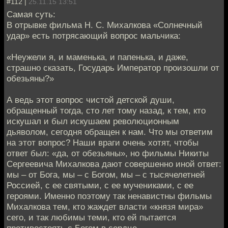
#112 |
25.11.15 13:51
Самая суть:
В отрывке фильма Н. С. Михалкова «Солнечный
удар» есть потрясающий вопрос мальчика:
«Неужели я, и маменька, и папенька, и даже,
страшно сказать, Государь Император произошли от
обезьяны?»
А ведь этот вопрос чистой детской души,
обращенный тогда, сто лет тому назад, к тем, кто
искушал и был искушаем революционным
дьяволом, сегодня обращен к нам. Что мы ответим
на этот вопрос? Наши враги очень хотят, чтобы
ответ был: «да, от обезьяны», но фильмы Никиты
Сергеевича Михалкова дают совершенно иной ответ:
мы – от Бога, мы – с Богом, мы – с тысячелетней
Россией, с ее святыми, с ее мучениками, с ее
героями. Именно поэтому так ненавистны фильмы
Михалкова тем, кто жаждет власти «князя мира»
сего, и так любимы теми, кто ей пытается