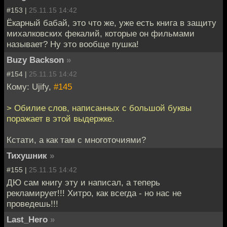
#153 |
25.11.15 14:42
Ёкарный бабай, это что же, уже есть книга в защиту
михалковских фекалий, которые он фильмами
называет? Ну это вообще пушка!
Buzy Backson
»
#154 |
25.11.15 14:42
Кому: Ujify,
#145
> Обилие слов, написанных с большой буквы
поражает в этой выдержке.
Кстати, а как там с многоточиями?
Тиxyшник
»
#155 |
25.11.15 14:42
ДЮ сам книгу эту и написал, а теперь
рекламирует!!! Хитро, как всегда - но нас не
проведешь!!!
Last_Hero
»