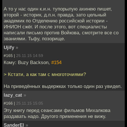
А то у нас один к.и.н. тупорылую ахинею пишет,
второй - историк, д.п.н. правда, зато цельный
академик по Отделению российской истории -
ИНИОН сжёг. И после этого, вот специалисты
написали письмо против Войкова, смотрите все со
званиями. Тьфу, позорище.
Ujify
»
#165 |
25.11.15 14:59
Кому: Buzy Backson,
#154
> Кстати, а как там с многоточиями?
На приведённых выдержках только один раз увидел.
lazy_cat
»
#166 |
25.11.15 15:05
Эту книгу перед сеансами фильмов Михалкова
раздавать надо. Другого применения не вижу.
SanderEl
»