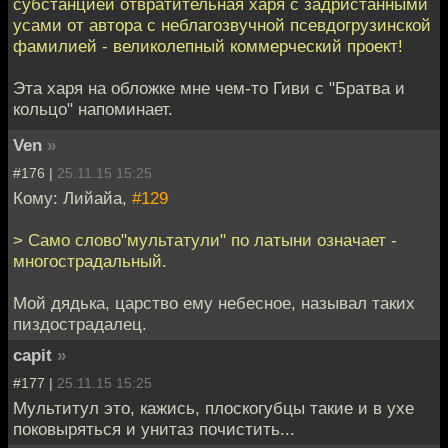
субстанцией отвратительная харя с задристанными
усами от автора с неблагозвучной псевдогрузинской
фамилией - великолепный коммерческий проект!
Эта харя на обложке мне чем-то Гиви с "Братва и
кольцо" напоминает.
Ven
»
#176 |
25.11.15 15:25
Кому: Лийайа,
#129
> Само слово"мультатули" по латыни означает -
многострадальный.
Мой дядька, царство ему небесное, называл таких
пиздострадалец.
capit
»
#177 |
25.11.15 15:25
Мультитул это, кажись, плоскогубцы такие и в ухе
поковыряться и унитаз почистить...