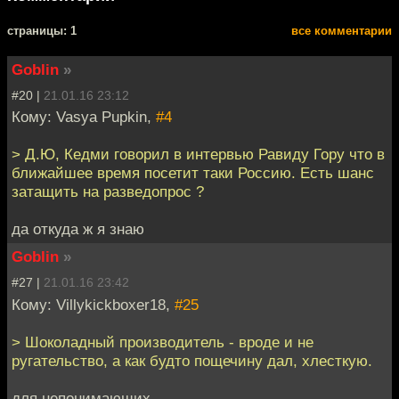
cтраницы: 1
все комментарии
Goblin
»
#20 |
21.01.16 23:12
Кому: Vasya Pupkin,
#4
> Д.Ю, Кедми говорил в интервью Равиду Гору что в
ближайшее время посетит таки Россию. Есть шанс
затащить на разведопрос ?
да откуда ж я знаю
Goblin
»
#27 |
21.01.16 23:42
Кому: Villykickboxer18,
#25
> Шоколадный производитель - вроде и не
ругательство, а как будто пощечину дал, хлесткую.
для непонимающих