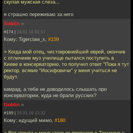
скупая мужская слеза...
я страшно переживаю за него
Goblin
»
#174 |
24.01.16 01:57
Кому: Tigerclaw_x,
#159
> Когда мой отец, чистокровнейший еврей, окончив
с отличием муз училище пытался поступить в
Киеве в консерваторию, то получил ответ "Пока я тут
ректор, всякие "Иосифовичи" у меня учиться не
будут.
камрад, а тебе не доводилось слышать про
консерватории, куда не брали русских?
Goblin
»
#189 |
25.01.16 12:32
Кому: идущий мимо,
#180
> Вот откуда у меня столько преподов в Технионе с