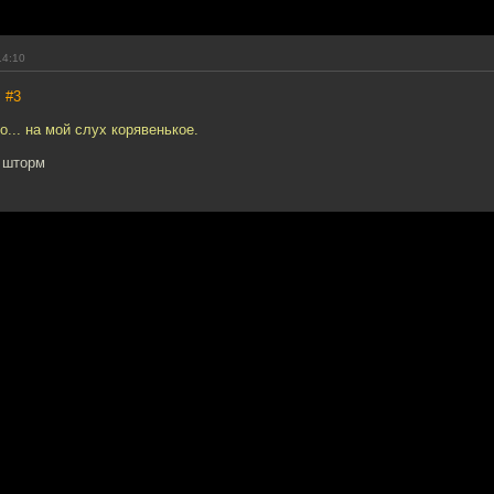
14:10
,
#3
о... на мой слух корявенькое.
, шторм