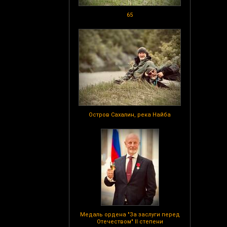
65
Остров Сахалин, река Найба
Медаль ордена "За заслуги перед
Отечеством" II степени