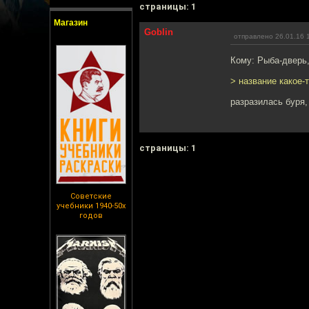
cтраницы: 1
Магазин
Goblin
отправлено 26.01.16 
Кому: Рыба-дверь
> название какое-т
разразилась буря
cтраницы: 1
Советские
учебники 1940-50х
годов