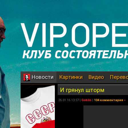
Картинки
Видео
Перев
Новости
И грянул шторм
26.01.16 13:57 |
Goblin
|
104 комментария
»