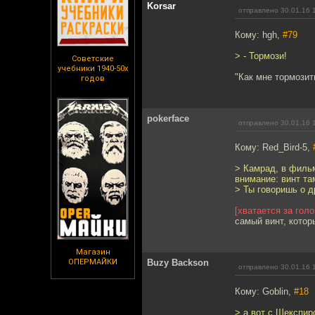
Korsar
отправлено 30.01.16 
Кому: hgh,
#79
> - Тормози!
Советские
учебники 1940-50х
"Как мне тормозит
годов
pokerface
отправлено 30.01.16 
Кому: Red_Bird-5,
> Камрад, в филь
внимание: винт та
> Ты говоришь о 
[хватается за голо
самый винт, котор
Магазин
ОПЕРМАЙКИ
Buzy Backson
отправлено 30.01.16 
Кому: Goblin,
#18
> а вот с Шекспир