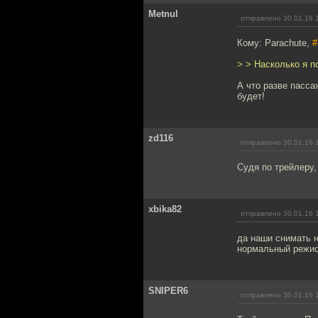
Metnul
отправлено 30.01.16 
Кому: Parachute,
#
> > Насколько я п
А что разве пасса
будет!
zd116
отправлено 30.01.16 
Судя по трейлеру,
xbika82
отправлено 30.01.16 
да наши снимать 
нормальный режиссе
SNIPER6
отправлено 30.01.16 