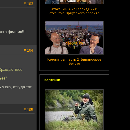
# 103
Атака БПЛА на Геленджик и
открытие Ормузского пролива
кого фильма!!!
# 104
Клеопатра, часть 2: финансовое
болото
Обращаю твое
ьев"
Картинки
 знаю, откуда тот
# 105