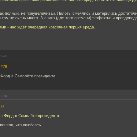
как полный, не преувеличивай. Пилоты смеялись и матерились достаточно
там не очень много. А снято (для того времени) эффектно и правдопод
ами - нас ждёт очередная красочная порция бреда.
!
11:48
,
#76
 Форд в Самолёте президента.
12:16
09
ыл Форд в Самолёте президента.
 поняла, что ошиблась.