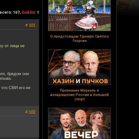
всего: 167,
Goblin
: 1
# 101
О предстоящем Турнире Святого
Георгия
у от лица не
ати, бредом они
ильма.
 что СМИ его не
Признание Меркель и
возвращение России в большой
спорт
# 102