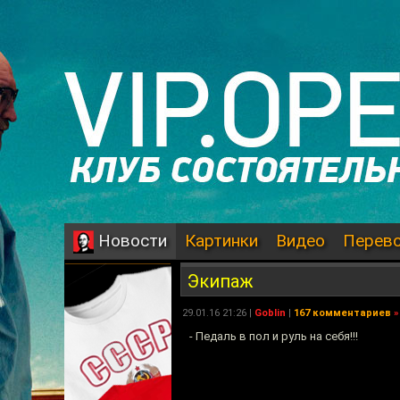
Картинки
Видео
Перев
Новости
Экипаж
29.01.16 21:26 |
Goblin
|
167 комментариев
»
- Педаль в пол и руль на себя!!!