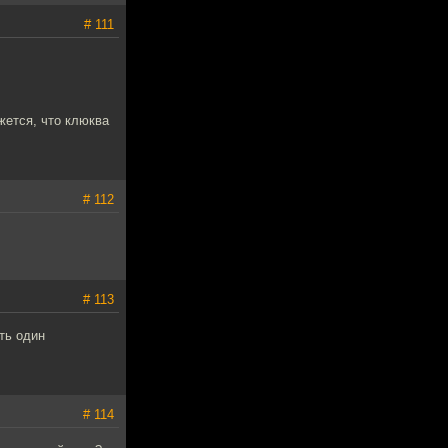
# 111
жется, что клюква
# 112
# 113
ть один
# 114