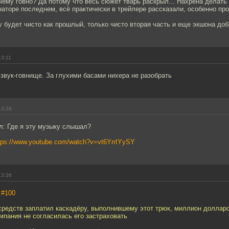
чему говно? Да потому что весь сюжет тварь раскрыл... Нахрена делать
наторе последнем, всё практически в трейлере рассказали, особенно про
будет чисто как прошлый, только чисто вторая часть и еще экшона доб
13:11
звук-говнище. За глухими басами нихера не разобрать
13:26
л: Где я эту музыку слышал?
tps://www.youtube.com/watch?v=vt6YrrIYySY
13:26
,
#100
 средств заплатил каскадёру, выполнившему этот трюк, миллион долларо
мпания не согласилась его застраховать