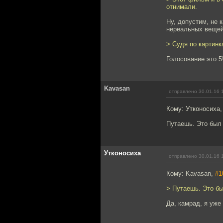
отнимали.
Ну, допустим, не 
нереальных вещей 
> Судя по картинк
Голосование это 5
Kavasan
отправлено 30.01.16 
Кому: Утконосиха
Путаешь. Это был
Утконосиха
отправлено 30.01.16 
Кому: Kavasan,
#1
> Путаешь. Это б
Да, камрад, я уже