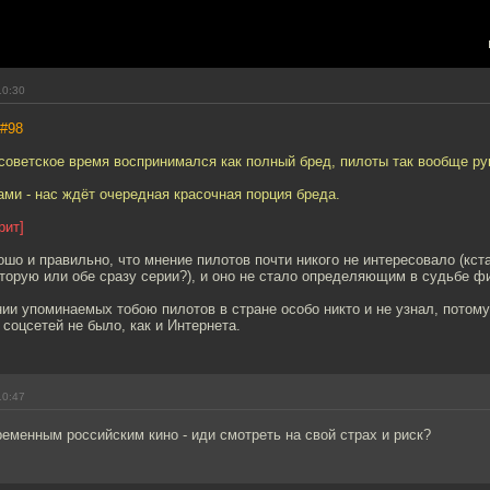
10:30
#98
советское время воспринимался как полный бред, пилоты так вообще рук
ами - нас ждёт очередная красочная порция бреда.
рит]
ошо и правильно, что мнение пилотов почти никого не интересовало (кст
торую или обе сразу серии?), и оно не стало определяющим в судьбе ф
нии упоминаемых тобою пилотов в стране особо никто и не узнал, потому
 соцсетей не было, как и Интернета.
10:47
ременным российским кино - иди смотреть на свой страх и риск?