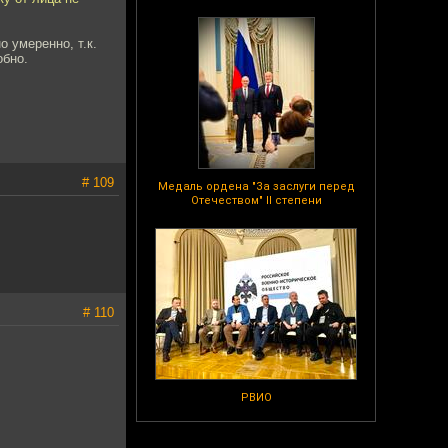
 умеренно, т.к.
обно.
# 109
Медаль ордена "За заслуги перед
Отечеством" II степени
# 110
РВИО