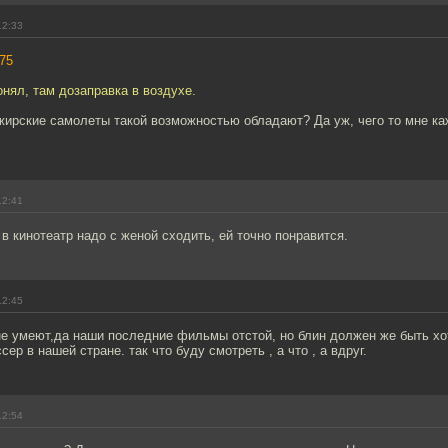
12:33
75
онял, там дозаправка в воздухе.
жирские самолеты такой возможностью обладают? Да уж, чего то мне ка
12:41
 в кинотеатр надо с женой сходить, ей точно понравится.
12:45
не умеют,да наши последние фильмы отстой, но блин должен же быть хо
р в нашей стране. так что буду смотреть , а что , а вдруг.
12:54