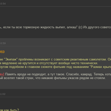
10:54
ь, если ты всю тормозную жидкость выпил, алкаш" (с) Из другого советс
10:59
#69
ме "Экипаж" проблемы возникают с советским реактивным самолетом. 
м медленно не крутится и отсутствует вообще чисто технически.
другом подобном в главном сюжете фильме под названием "Размах крыл
ву]
Память вроде не подводит, а тут такое. Спасибо, камрад. Теперь хоть
ый вселял такой страх, что никакие фильмы ужасов рядом не стояли.
11:02
ом как быть?