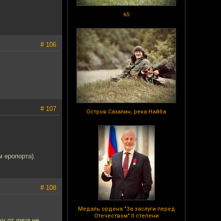
65
# 106
# 107
Остров Сахалин, река Найба
 еропорта).
# 108
Медаль ордена "За заслуги перед
Отечеством" II степени
у от лица не