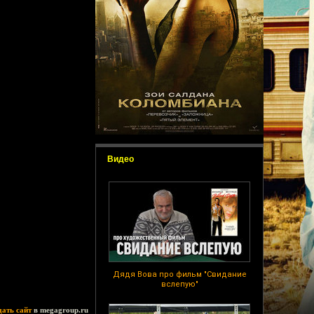
Видео
Дядя Вова про фильм "Свидание
вслепую"
дать сайт
в megagroup.ru