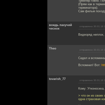
Трейлер говно. По
(Прям как в терми
терминатора).
Сам фильм походу 
вождь пахучий
отправлено 30.01.16 
чеснок
Видеоряд неплох, 
Theo
отправлено 30.01.16 
Сидел и вспомина
Вспомнил! Вот:
ht
tovarish_77
отправлено 30.01.16 
Кому: Утконосиха
> что он из своих
одна страховая ко