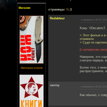
Магазин
cтраницы:
1
| 2
Redakteur
отправлено 30.01.16 
Кому: VDecabrisT,
> Этот фильм и в 
отнимали.
> Судя по картинк
[с интересом смот
Наверное, это хор
считали первую, в
Более того; о мне
Империя ножей
распространяли, а
savrey
отправлено 30.01.16 
Как обычно, с сов