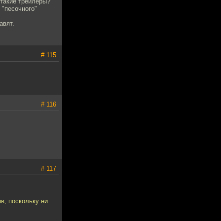
 такие трейлеры?
 "песочного"
авят.
# 115
# 116
# 117
в, поскольку ни