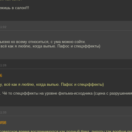
жишь в салон!!!
11:02
езно ко всему относиться, с ума можно сойти.
 всё как я люблю, когда выпью. Пафос и спецэффекты)
11:26
6
у, всё как я люблю, когда выпью. Пафос и спецэффекты)
. Чё то спецэффекты на уровне фильма-исходника (сцена с разрушением
11:33
#98
советское время воспринимался как полный бред, пилоты так вообще рук