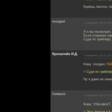
Берёшь баллон, бе
morgavi
отправлено 30.01.16 
А я бы посмотрел.
Если слишком серь
Судя по трейлеру,
Кронштейн И.Д.
отправлено 30.01.16 
Кому: morgavi,
#10
> Судя по трейлер
Ну я даже не знаю
Centurio
отправлено 30.01.16 
Кому: VDecabrisT,
> Этот фильм и в 