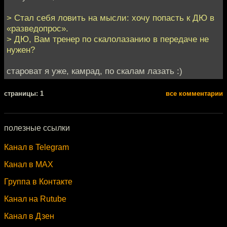
> Стал себя ловить на мысли: хочу попасть к ДЮ в
«разведопрос».
> ДЮ, Вам тренер по скалолазанию в передаче не
нужен?
староват я уже, камрад, по скалам лазать :)
cтраницы: 1
все комментарии
полезные ссылки
Канал в Telegram
Канал в MAX
Группа в Контакте
Канал на Rutube
Канал в Дзен