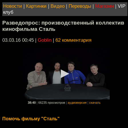
Новости
|
Картинки
|
Видео
|
Переводы
|
Магазин
|
VIP
клуб
Разведопрос: производственный коллектив
кинофильма Сталь
03.03.16 00:45
|
Goblin
|
62 комментария
38:40
|
66235 просмотров
|
аудиоверсия
|
скачать
Помочь фильму "Сталь"