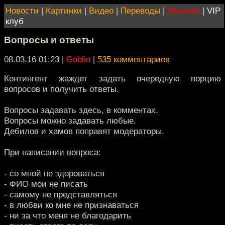
Новости
|
Картинки
|
Видео
|
Переводы
|
Магазин
|
VIP
клуб
Вопросы и ответы
08.03.16 01:23
|
Goblin
|
535 комментариев
Контингент жаждет задать очередную порцию
вопросов и получить ответы.
Вопросы задавать здесь, в комментах.
Вопросы можно задавать любые.
Дебилов и хамов поправят модераторы.
При написании вопроса:
- со мной не здороваться
- ФИО мои не писать
- самому не представляться
- в любви ко мне не признаваться
- ни за что меня не благодарить