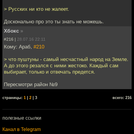
> Русских ни кто не жалеет.
Досконально про это ты знать не можешь.
Хбокс
»
#216 |
28.07.16 22:11
Кому: Араб,
#210
> что пуштуны - самый несчастный народ на Земле.
А до этого резался с ними жестоко. Каждый сам
выбирает, только и отвечать предется.
Пересмотри район №9
cтраницы:
1
|
2
| 3
всего: 216
полезные ссылки
Канал в Telegram