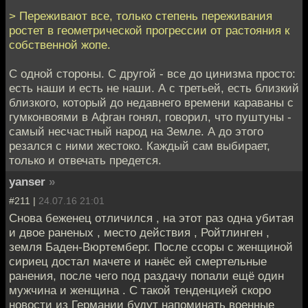
> Переживают все, только степень переживания
ростет в геометрической прогрессии от растояния к
собственной жопе.
С одной стороны. С другой - все до цинизма просто:
есть наши и есть не наши. А с третьей, есть близкий
близкого, который до недавнего времени караваны с
гумконвоями в Афган гонял, говорил, что пуштуны -
самый несчастный народ на Земле. А до этого
резался с ними жестоко. Каждый сам выбирает,
только и отвечать предется.
yanser
»
#211 |
24.07.16 21:01
Снова беженец отличился , на этот раз одна убитая
и двое раненых , место действия , Ройтлинген ,
земля Баден-Вюртемберг. После ссоры с женщиной
сириец достал мачете и нанёс ей смертельные
ранения, после чего под раздачу попали ещё один
мужчина и женщина . С такой тенденцией скоро
новости из Германии будут напоминать военные