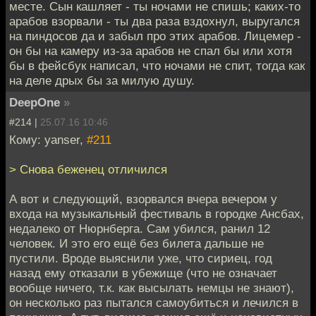
месте. Сын кашляет - ты ночами не спишь; каких-то
арабов взорвали - ты два раза вздохнул, выругался
на пиндосов да и забыл про этих арабов. Лицемер -
он бы на камеру из-за арабов не спал бы или хотя
бы в фейсбук написал, что ночами не спит, тогда как
на деле дрых бы за милую душу.
DeepOne
»
#214 |
25.07.16 10:46
Кому: yanser,
#211
> Снова беженец отличился
А вот и следующий, взорвался вчера вечером у
входа на музыкальный фестиваль в городке Ансбах,
недалеко от Нюрнберга. Сам убился, ранил 12
человек. И это его ещё без билета дальше не
пустили. Вроде выяснили уже, что сириец, год
назад ему отказали в убежище (что не означает
вообще ничего, т.к. как высылать немцы не знают),
он несколько раз пытался самоубиться и лечился в