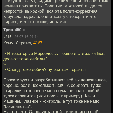
психушке. А тут, видимо, решил ещё и ненавистных
немцев прихватить. Полиции, у которой выдался
непростой выходной, вся эта полит-корректная
клоунада надоела, они открытую говорят и что
сириец, и что, похоже, исламист.
Трио-450
»
#215 |
26.07.16 01:14
Кому: Стратег,
#167
> И те,которые Мерседесы, Порше и стиралки Бош
делают тоже дебилы?
>
> Оланд тоже дебил? ну раз там теракты
Проектируют и разрабатывают всё вышеназванное,
хорошо, если несколько тысяч. А собирать ту же
стиралку на конвеере много ума не надо, любой
турок справится (или поляк, к примеру). Как и
машины. Главное - контроль, а тут тоже не надо
"боьшинства".
Ну, а то, что Оландушка твой - идиот, ясно ещё с