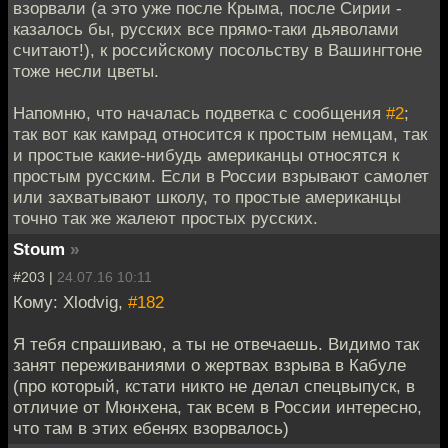
взорвали (а это уже после Крыма, после Сирии -
казалось бы, русских все прямо-таки дьяволами
считают!), к российскому посольству в Вашингтоне
тоже несли цветы.
Напомню, что началась подветка с сообщения
#2
;
так вот как камрад относится к простым немцам, так
и простые какие-нибудь американцы относятся к
простым русским. Если в России взрывают самолет
или захватывают школу, то простые американцы
точно так же жалеют простых русских.
Stoum
»
#203 |
24.07.16 10:11
Кому: Xlodvig,
#182
Я тебя спрашиваю, а ты не отвечаешь. Видимо так
занят переживаниями о жертвах взрыва в Кабуле
(про который, кстати никто не делал спецвыпуск, в
отличие от Мюнхена, так всем в России интересно,
что там в этих ебенях взорвалось)