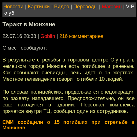
Новости
|
Картинки
|
Видео
|
Переводы
|
Магазин
|
VIP
клуб
Теракт в Мюнхене
22.07.16 20:38
|
Goblin
|
216 комментариев
С мест сообщуют:
В результате стрельбы в торговом центре Olympia в
немецком городе Мюнхен есть погибшие и раненые.
Как сообщают очевидцы, речь идет о 15 жертвах.
Местное телевидение говорит о гибели 10 людей.
По словам полицейских, продолжается спецоперация
по захвату нападавшего. Предположительно, он все
еще находится в здании. Персонал комплекса
прячется внутри ТЦ, сообщил один из сотрудников.
СМИ сообщили о 15 погибших при стрельбе в
Мюнхене