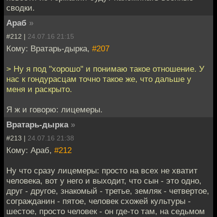
сводки.
Араб
»
#212 |
24.07.16 21:15
Кому: Вратарь-дырка,
#207
> Ну я под "хорошо" и понимаю такое отношение. У
нас к гондурасцам точно такое же, что дальше у
меня и раскрыто.
Я ж и говорю: лицемеры.
Вратарь-дырка
»
#213 |
24.07.16 21:38
Кому: Араб,
#212
Ну что сразу лицемеры: просто на всех не хватит
человека, вот у него и выходит, что сын - это одно,
друг - другое, знакомый - третье, земляк - четвертое,
согражданин - пятое, человек схожей культуры -
шестое, просто человек - он где-то там, на седьмом