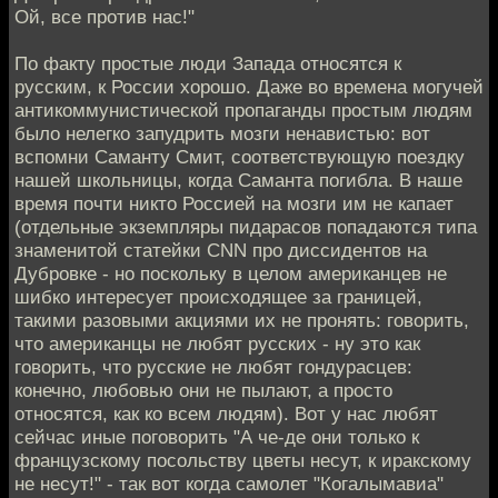
Ой, все против нас!"
По факту простые люди Запада относятся к
русским, к России хорошо. Даже во времена могучей
антикоммунистической пропаганды простым людям
было нелегко запудрить мозги ненавистью: вот
вспомни Саманту Смит, соответствующую поездку
нашей школьницы, когда Саманта погибла. В наше
время почти никто Россией на мозги им не капает
(отдельные экземпляры пидарасов попадаются типа
знаменитой статейки CNN про диссидентов на
Дубровке - но поскольку в целом американцев не
шибко интересует происходящее за границей,
такими разовыми акциями их не пронять: говорить,
что американцы не любят русских - ну это как
говорить, что русские не любят гондурасцев:
конечно, любовью они не пылают, а просто
относятся, как ко всем людям). Вот у нас любят
сейчас иные поговорить "А че-де они только к
французскому посольству цветы несут, к иракскому
не несут!" - так вот когда самолет "Когалымавиа"