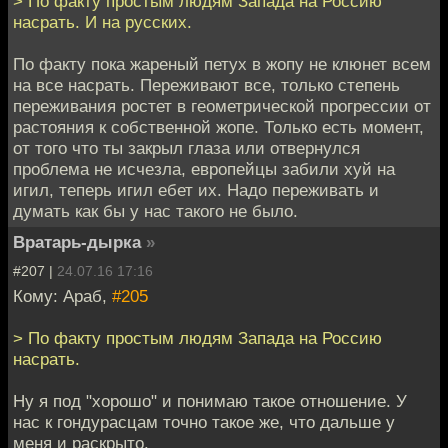
> По факту простым людям Запада на Россию
насрать. И на русских.
По факту пока жареный петух в жопу не клюнет всем
на все насрать. Переживают все, только степень
переживания ростет в геометрической прогрессии от
растояния к собственной жопе. Только есть момент,
от того что ты закрыл глаза или отвернулся
проблема не исчезла, европейцы забили хуй на
игил, теперь игил ебет их. Надо переживать и
думать как бы у нас такого не было.
Вратарь-дырка
»
#207 |
24.07.16 17:16
Кому: Араб,
#205
> По факту простым людям Запада на Россию
насрать.
Ну я под "хорошо" и понимаю такое отношение. У
нас к гондурасцам точно такое же, что дальше у
меня и раскрыто.