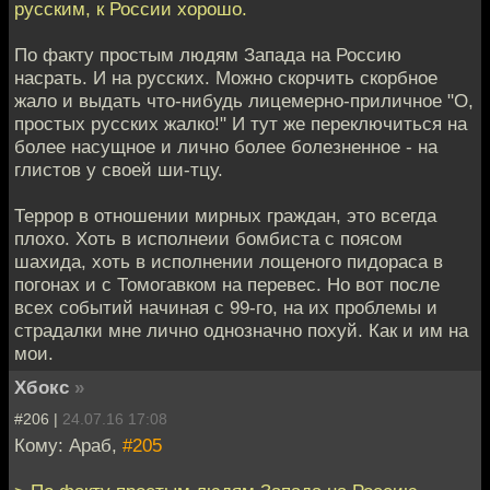
русским, к России хорошо.
По факту простым людям Запада на Россию
насрать. И на русских. Можно скорчить скорбное
жало и выдать что-нибудь лицемерно-приличное "О,
простых русских жалко!" И тут же переключиться на
более насущное и лично более болезненное - на
глистов у своей ши-тцу.
Террор в отношении мирных граждан, это всегда
плохо. Хоть в исполнеии бомбиста с поясом
шахида, хоть в исполнении лощеного пидораса в
погонах и с Томогавком на перевес. Но вот после
всех событий начиная с 99-го, на их проблемы и
страдалки мне лично однозначно похуй. Как и им на
мои.
Хбокс
»
#206 |
24.07.16 17:08
Кому: Араб,
#205