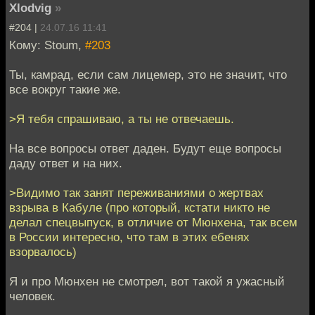
Xlodvig
»
#204 |
24.07.16 11:41
Кому: Stoum,
#203
Ты, камрад, если сам лицемер, это не значит, что
все вокруг такие же.
>Я тебя спрашиваю, а ты не отвечаешь.
На все вопросы ответ даден. Будут еще вопросы
даду ответ и на них.
>Видимо так занят переживаниями о жертвах
взрыва в Кабуле (про который, кстати никто не
делал спецвыпуск, в отличие от Мюнхена, так всем
в России интересно, что там в этих ебенях
взорвалось)
Я и про Мюнхен не смотрел, вот такой я ужасный
человек.