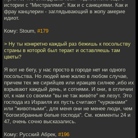
истории с "Мистралями". Как и с санкциями. Как и
фрау канцлерин - заглядывающий в жопу америе
идиот.
Кому: Stoum,
#179
> Ну ты конкретно каждый раз бежишь к посольству
страны в которой был теракт и оставляешь там
цветы?
Я вот не бегу, у нас просто в городе нет ни одного
посольства. Но людей мне жалко в любом случае,
причем тех же сирийцев или иракцев силнее ,ибо их
взрывают каждый день, и сотнями. И они, в отличии
от, к нам со своими "вы не так живёте" не лезут. Это
господа из Израиля их пусть считают "чурканами"
или "животными", для меня они не менее люди, чем
"богоизбранные белые господа". См. комменты 24 и
47, очень сочно высказались.
Кому: Русский Абрек,
#196