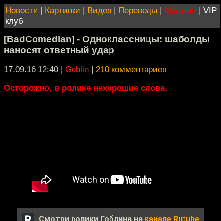
Новости
|
Картинки
|
Видео
|
Переводы
|
Магазин
|
VIP
клуб
[BadComedian] - Одноклассницы: шаболды
наносят ответный удар
17.09.16 12:40
|
Goblin
|
210 комментариев
Осторожно, в ролике нехорошие слова.
Смотри ролики Гоблина на
канале Rutube