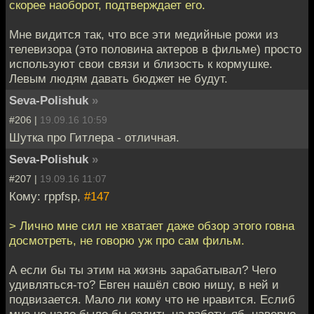
скорее наоборот, подтверждает его.
Мне видится так, что все эти медийные рожи из
телевизора (это половина актеров в фильме) просто
используют свои связи и близость к кормушке.
Левым людям давать бюджет не будут.
Seva-Polishuk
»
#206 |
19.09.16 10:59
Шутка про Гитлера - отличная.
Seva-Polishuk
»
#207 |
19.09.16 11:07
Кому: rppfsp,
#147
> Лично мне сил не хватает даже обзор этого говна
досмотреть, не говорю уж про сам фильм.
А если бы ты этим на жизнь зарабатывал? Чего
удивляться-то? Евген нашёл свою нишу, в ней и
подвизается. Мало ли кому что не нравится. Еслиб
мне не надо было бы ездить на работу, яб, наверно,