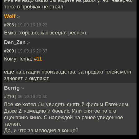
тоже в пробках не стоял.
Wolf
»
#208 |
19.09.16 19:23
Ёмко, хорошо, как всегда! респект.
Den_Zen
»
#209 |
19.09.16 20:37
Кому: lema,
#11
ещё на стадии производства, за продакт плейсмент
заносят и окупают
Berrig
»
#210 |
06.10.16 20:40
Всё же хотел бы увидеть снятый фильм Евгением.
Даже 2, комедию и боевик. Или снятое по его
сценарию кино. С надеждой на ранее увиденное
талант.
Да, и что за мелодия в конце?