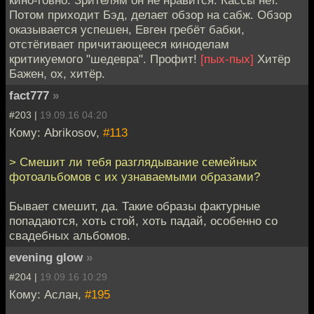
Потом приходит Бэд, делает обзор на сабж. Обзор
оказывается успешен, Евген гребёт бабки,
отстёгивает причитающееся киноделам
критикуемого "шедевра". Профит!
[пых-пых]
Хитёр
Бажен, ох, хитёр.
fact777
»
#203 |
19.09.16 04:20
Кому: Abrikosov,
#113
> Смешит ли тебя разглядывание семейных
фотоальбомов с их узнаваемыми образами?
Бывает смешит, да. Такие образы фактурные
попадаются, хоть стой, хоть падай, особенно со
свадебных альбомов.
evening glow
»
#204 |
19.09.16 10:29
Кому: Аслан,
#195