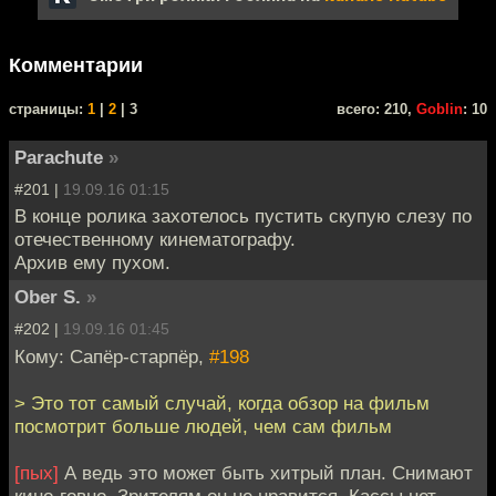
Комментарии
cтраницы:
1
|
2
| 3
всего: 210,
Goblin
: 10
Parachute
»
#201 |
19.09.16 01:15
В конце ролика захотелось пустить скупую слезу по
отечественному кинематографу.
Архив ему пухом.
Ober S.
»
#202 |
19.09.16 01:45
Кому: Сапёр-старпёр,
#198
> Это тот самый случай, когда обзор на фильм
посмотрит больше людей, чем сам фильм
[пых]
А ведь это может быть хитрый план. Снимают
кино-говно. Зрителям он не нравится. Кассы нет.